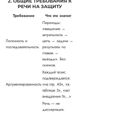
2. ОБЩИЕ ТРЕБОВАНИЯ К
РЕЧИ НА ЗАЩИТУ
Требование
Что это значит
Переходы:
«введение →
актуальность →
Логичность и
цель → задачи →
последовательность
результаты по
главам →
выводы». Без
скачков.
Каждый тезис
подтверждается:
Аргументированность
«на стр. 45», «в
таблице 3», «акт
внедрения №...»
Речь — не
диссертация.