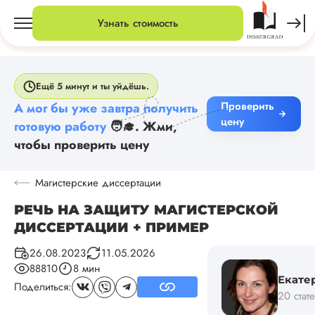
Узнать стоимость
Ещё 5 минут и ты уйдёшь.
Проверить
А мог бы уже завтра получить
цену
готовую работу
🧑‍🎓. Жми,
чтобы проверить цену
Магистерские диссертации
РЕЧЬ НА ЗАЩИТУ МАГИСТЕРСКОЙ
ДИССЕРТАЦИИ + ПРИМЕР
26.08.2023
11.05.2026
88810
8 мин
Екате
Поделиться:
20 стат