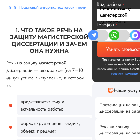
Вид работы
*
8. Пошаговый алгоритм подготовки речи
Речь на защиту
магистерской
диссертации
Телефон
*
1. ЧТО ТАКОЕ РЕЧЬ НА
ЗАЩИТУ МАГИСТЕРСКОЙ
ДИССЕРТАЦИИ И ЗАЧЕМ
Узнать стоимос
ОНА НУЖНА
При нажатии на кнопку Вы 
Речь на защиту магистерской
согласие на обработку св
персональных данных в соотве
диссертации — это краткое (на 7–10
политикой компании
минут) устное выступление, в котором
вы:
Наши услуг
представляете тему и
Презентация на защ
актуальность работы;
диссертации на зак
формулируете цель, задачи,
Речь на защиту
объект, предмет;
диссертации на зак