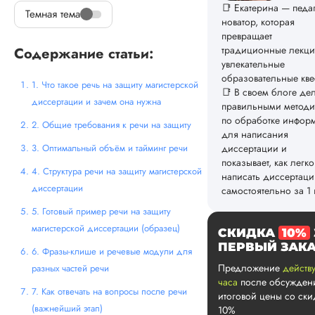
📑 Екатерина — педаг
Темная тема
новатор, которая
превращает
традиционные лекци
Содержание статьи:
увлекательные
образовательные кве
1. Что такое речь на защиту магистерской
📑 В своем блоге де
диссертации и зачем она нужна
правильными метод
по обработке инфор
2. Общие требования к речи на защиту
для написания
3. Оптимальный объём и тайминг речи
диссертации и
показывает, как легко
4. Структура речи на защиту магистерской
написать диссертац
диссертации
самостоятельно за 1 
5. Готовый пример речи на защиту
магистерской диссертации (образец)
СКИДКА
10%
ПЕРВЫЙ ЗАК
6. Фразы-клише и речевые модули для
Предложение
действу
разных частей речи
часа
после обсужден
7. Как отвечать на вопросы после речи
итоговой цены со ск
(важнейший этап)
10%