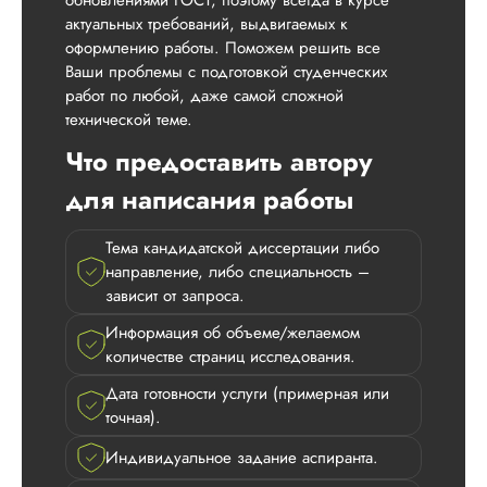
обновлениями ГОСТ, поэтому всегда в курсе
могу ...
актуальных требований, выдвигаемых к
оформлению работы. Поможем решить все
Читать полный отзы
Ваши проблемы с подготовкой студенческих
работ по любой, даже самой сложной
Ваш отзыв — лучш
Ответ от Dissergra
технической теме.
мотиватор! Спасибо
Что предоставить автору
Катарина
для написания работы
Тема кандидатской диссертации либо
направление, либо специальность –
Вид работы:
зависит от запроса.
Кандидатская
диссертация
Информация об объеме/желаемом
Дата:
2025-08-09
количестве страниц исследования.
Заказывала тут
Дата готовности услуги (примерная или
кандидатскую
точная).
диссертацию для
своей родственни
Индивидуальное задание аспиранта.
на подарок.