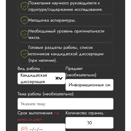
Родственница прия
Пожелания научного руководителя к
удивилась и проси
структуре/содержанию исследования.
передать, что все
Методичка аспирантуры.
выполнено просто
отлично, ее
Необходимый уровень оригинальности
требовательный
текста.
научный руководит
даже замечаний н
Готовые разделы работы, список
сделал. Все хорош
источников кандидатской диссертации
огромная благодар
(при наличии).
Читать полный отзы
Вид работы
Предмет
*
(необязательно)
Кандидатская
диссертация
Дарья
Тема работы (необязательно)
Вид работы:
Срок выполнения
Количество страниц
*НЕ
*
Кандидатская
МЕНЕЕ 2-Х ДНЕЙ
диссертация
Дата:
2025-08-10