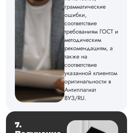
Вид работы:
грамматические
Кандидатская
диссертация
ошибки,
Дата:
2024-06-24
соответствие
требованиям ГОСТ и
Заказывал диссер
информатике. Сде
методическим
очень быстро.
рекомендациям, а
Регулярно сдавал 
также на
проверку куратору
замечаний не дела
соответствие
Презентацию и
указанной клиентом
доклад делал сам
чтобы быстрее войт
оригинальности в
курс дела. Не
Антиплагиат
понравилось обще
ВУЗ/RU.
с менеджером, так
ощущение, что
поговорил с ботом. 
Читать полный отзы
7.