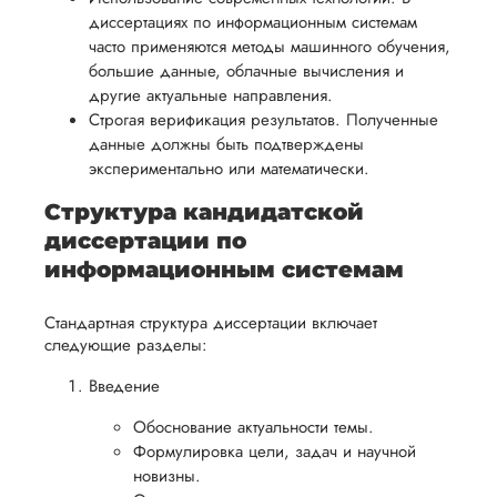
в своей
Кандидатская
удобным
работы.
диссертациях по информационным системам
работе и
диссертация
для вас,
часто применяются методы машинного обучения,
помочь
Дата:
2024-04-22
большие данные, облачные вычисления и
в
вам
другие актуальные направления.
Были проблемы с
ния
разумные
успешно
Строгая верификация результатов. Полученные
кандидатской: не
нциальности
сроки
пройти
могла найти
данные должны быть подтверждены
после
информацию по
экспериментально или математически.
процесс
определенному
утверждения
защиты
региону (не хочу
Структура кандидатской
запроса
научной
писать подробност
диссертации по
на
чтобы не нарваться
работы.
информационным системам
возврат.
проверки). Заполн
заявку на сайте, м
просчитали стоимос
Стандартная структура диссертации включает
заключили договор
следующие разделы:
Исполнитель попа
Введение
адекватный, меня
пос...
Обоснование актуальности темы.
Формулировка цели, задач и научной
Читать полный отзы
новизны.