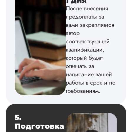
1 дня
осталась, по сути,
После внесения
практическая,
заключение и все, 
предоплаты за
с этим связано.
вами закрепляется
Сделали неплохо,
потребовались мел
автор
доработки текста, 
соответствующей
ничего существенн
квалификации,
Спаси...
который будет
Читать полный отзы
отвечать за
написание вашей
Олежа
работы в срок и по
требованиям.
Вид работы:
Кандидатская
диссертация
5.
Дата:
2024-07-01
Подготовка