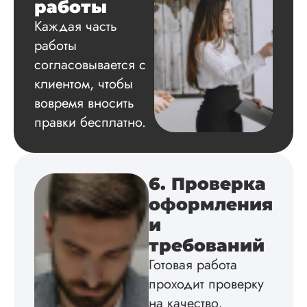
работы
Заказывал
кандидатскую по
Каждая часть
психологии для св
работы
девушки, у нее уж
большая часть был
согласовывается с
написана, решил
клиентом, чтобы
помочь. Она была 
вовремя вносить
шоке, конечно, но
сделали действите
правки бесплатно.
хорошо, качествен
особенно ее умил
список литературы
(тема специфическа
6. Проверка
что-то с анализо...
оформления
Читать полный отзы
и
требований
Andrei
Готовая работа
проходит проверку
на качество,