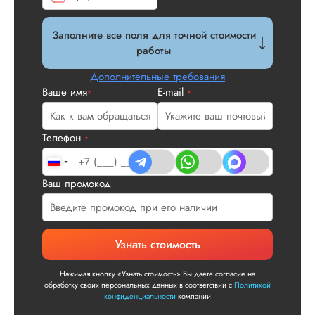
Впервые заказываю
Заполните все поля для точной стоимости
работу, потому что 
укладывалась в ср
работы
Кандидатская
Дополнительные требования
диссертация по
Ваше имя
E-mail
истории была сде
*
*
качественно. По
структуре вопросов
– все
Телефон
*
последовательно, 
воды, в соответстви
темой работы.
Ваш промокод
Понравилось нали
договора сотрудни.
Читать полный отзы
Узнать стоимость
Роман Н.
Нажимая кнопку «Узнать стоимость» Вы даете согласие на
обработку своих персональных данных в соответствии с
Политикой
конфиденциальности
компании