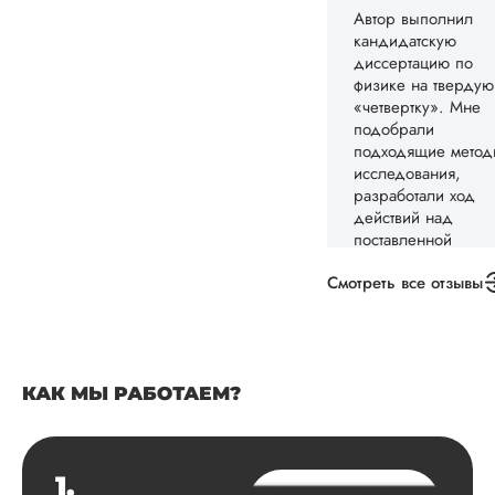
кандидатской,
сделали нормальн
ни научрук не
придрался, ни я с
Чтобы не пережива
не тратить время,
заказала в кучу ещ
автореферат с
докладом и
презентацией: вы
дешевле, под каку
акцию попала, ...
Смотреть все отзывы
Читать полный отзы
Татьяна
КАК МЫ РАБОТАЕМ?
Вид работы:
Кандидатская
1.