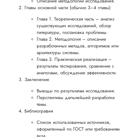
Описание методологии исследования.
Евгений А
Главы основной части (обычно 3–4 главы)
Глава 1. Теоретическая часть – анализ
существующих исследований, обзор
литературы, постановка проблемы.
Вид работы:
Кандидатская
Глава 2. Методология – описание
диссертация
разработанных методов, алгоритмов или
архитектуры системы.
Дата:
2024-04-08
Глава 3. Практическая реализация –
Нужно было прове
результаты тестирования, сравнение с
уже готовую
аналогами, обсуждение эффективности.
диссертацию на
Заключение
ошибки, одним
словом,
Выводы по результатам исследования.
нормоконтроль. П
Перспективы дальнейшей разработки
того, как сдал рабо
темы.
на проверку мне
Библиография
научрук рассказал,
я допустил оплошн
Список использованных источников,
в выборе методоло
оформленный по ГОСТ или требованиям
исследования и м
вуза.