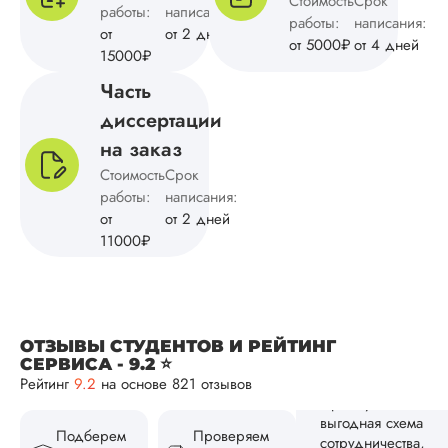
Стоимость
Срок
работы:
написания:
работы:
Читать полный отзы
написания:
от
от 2 дней
от 5000₽
от 4 дней
15000₽
Алексей Н
Часть
диссертации
на заказ
Вид работы:
Стоимость
Срок
Кандидатская
работы:
написания:
диссертация
от
от 2 дней
Дата:
2024-10-04
11000₽
Заказывал
кандидатскую
диссертацию по
культурологии для
ОТЗЫВЫ СТУДЕНТОВ И РЕЙТИНГ
жены. Понравилос
СЕРВИСА - 9.2 ⭐
отношение к клиен
Рейтинг
9.2
на основе 821 отзывов
быстрое выполнен
(заказывал срочно)
возможность разби
Подберем
Проверяем