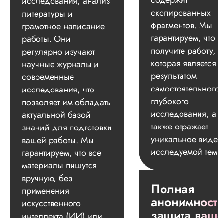
содержит
исследования, анализ
скопированных
литературы и
фрагментов. Мы
грамотное написание
гарантируем, что
работы. Они
получите работу,
регулярно изучают
которая является
научные журналы и
результатом
современные
самостоятельног
исследования, что
глубокого
позволяет им обладать
исследования, а
актуальной базой
также отражает
знаний для подготовки
уникальное вид
вашей работы. Мы
исследуемой тем
гарантируем, что все
материалы пишутся
вручную, без
Полная
применения
анонимност
искусственного
защита ваш
интеллекта (ИИ) или