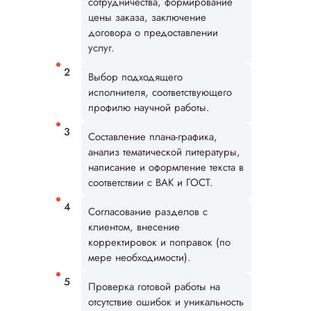
сотрудничества, формирование
цены заказа, заключение
Читать полный отзы
договора о предоставлении
услуг.
Сергей
Выбор подходящего
исполнителя, соответствующего
профилю научной работы.
Вид работы:
Кандидатская
Составление плана-графика,
диссертация
анализ тематической литературы,
Дата:
2025-02-05
написание и оформление текста в
соответствии с ВАК и ГОСТ.
Кандидатская по
географии была
Согласование разделов с
выполнена в
клиентом, внесение
оговоренные срок
корректировок и поправок (по
Преимущества:
мере необходимости).
выгодная схема
сотрудничества,
Проверка готовой работы на
удобные способы
отсутствие ошибок и уникальность
оплаты заказа,