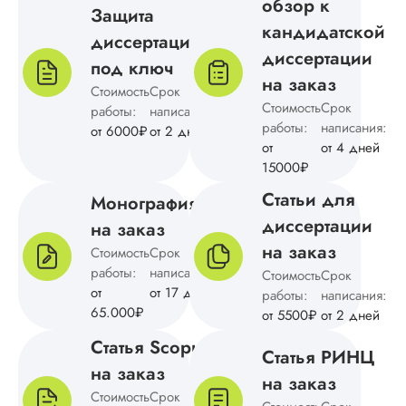
обзор к
Вид работы:
Защита
Кандидатская
кандидатской
диссертации
диссертация
диссертации
под ключ
Дата:
2024-11-03
на заказ
Стоимость
Срок
Автор выполнил
Стоимость
Срок
работы:
написания:
кандидатскую
работы:
написания:
от 6000₽
от 2 дней
диссертацию по
от
от 4 дней
физике на твердую
15000₽
«четвертку». Мне
подобрали
Статьи для
Монография
подходящие метод
диссертации
на заказ
исследования,
разработали ход
на заказ
Стоимость
Срок
действий над
работы:
написания:
Стоимость
Срок
поставленной
от
от 17 дней
работы:
написания:
проблемой,
65.000₽
от 5500₽
от 2 дней
выполнили все
необходимые расч
Статья Scopus
Статья РИНЦ
оформили по
на заказ
требованиям гост. 
на заказ
недостатков – ...
Стоимость
Срок