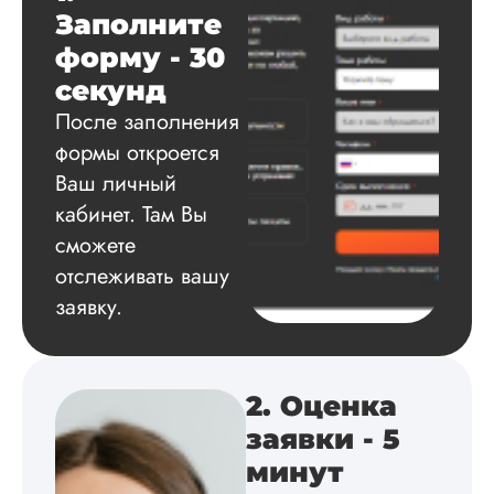
диссертация
Заполните
Дата:
2024-07-06
форму - 30
Был заказ на
секунд
кандидатскую: я
После заполнения
учитель, мне
требовалось для
формы откроется
повышения
Ваш личный
квалификации.
Ошибки были,
кабинет. Там Вы
отправляла на
сможете
доработку раза 3. 
отслеживать вашу
принципе, другой
может и внимания 
заявку.
обратил, а мне в г
больше бросалось
несоответствие дан
какая-то вода
2. Оценка
водяниста...
заявки - 5
Читать полный отзы
минут