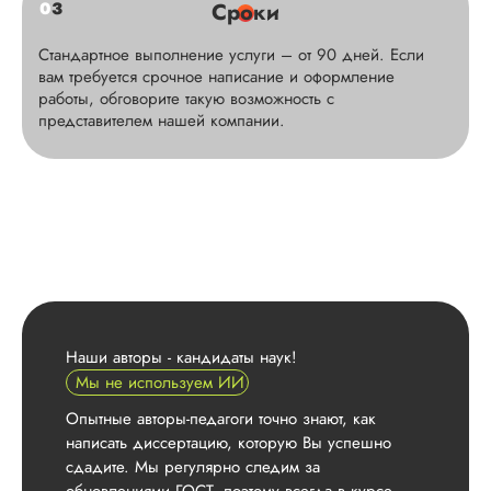
Римма
0
3
Сроки
Стандартное выполнение услуги – от 90 дней. Если
вам требуется срочное написание и оформление
работы, обговорите такую возможность с
Вид работы:
представителем нашей компании.
Кандидатская
диссертация
Дата:
2026-05-11
Кандидатская
диссертация
выполнена отлично
Самое главное для
меня было – это че
слаженная структур
отсутствие ошибок.
Наши авторы - кандидаты наук!
Компания заверяет,
Мы не используем ИИ
поддерживает раб
вплоть до процед
Опытные авторы-педагоги точно знают, как
защиты, гарантируе
написать диссертацию, которую Вы успешно
бесплатные правки
сдадите. Мы регулярно следим за
текста и т д. Этого 