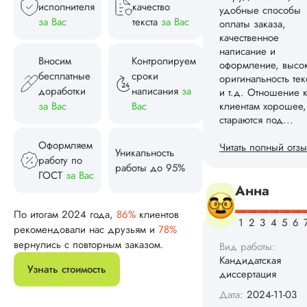
платеж на 4 равны
исполнителя
качество
части. Отдельное
за Вас
текста
за Вас
спасибо за
качественное
написание и
Вносим
Контролируем
оформление
бесплатные
сроки
исследования, на д
доработки
написания
за
за Вас
Вас
Читать полный отзы
Оформляем
Уникальность
Ангелина 
работу по
работы до 95%
ГОСТ
за Вас
Вид работы:
По итогам 2024 года,
86%
клиентов
Кандидатская
рекомендовали нас друзьям и
78%
диссертация
вернулись с повторным заказом.
Дата:
2024-08-02
Узнать стоимость
У меня все четко и
делу. Заказала час