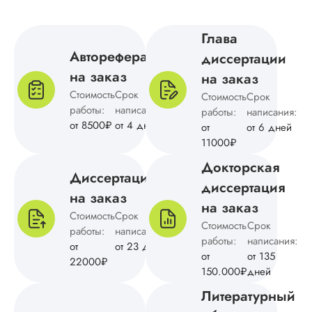
выполнена в
оговоренные срок
Преимущества:
Глава
выгодная схема
Автореферат
диссертации
сотрудничества,
на заказ
удобные способы
на заказ
оплаты заказа,
Стоимость
Срок
Стоимость
Срок
качественное
работы:
написания:
работы:
написания:
написание и
от 8500₽
от 4 дней
от
от 6 дней
оформление, высо
11000₽
оригинальность тек
и т.д. Отношение 
Докторская
клиентам хорошее,
Диссертация
диссертация
стараются под...
на заказ
на заказ
Читать полный отзы
Стоимость
Срок
Стоимость
Срок
работы:
написания:
работы:
написания:
от
от 23 дней
от
от 135
Анна
22000₽
150.000₽
дней
Литературный