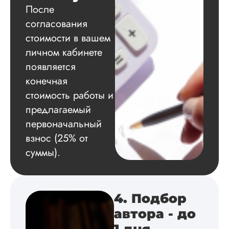
что-то прогорит или
После
бред напишут (у м
согласования
повы...
стоимости в вашем
Читать полный отзы
личном кабинете
появляется
Ольга
конечная
стоимость работы и
предлагаемый
Вид работы:
первоначальный
Кандидатская
взнос (25% от
диссертация
суммы).
Дата:
2024-07-20
У меня был заказ 
доработку моей
кандидатскую по
4. Подбор
педагогике.
Теоретическая глав
автора - до
была написана,