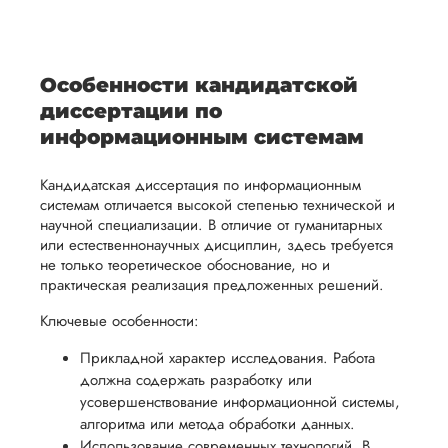
уникальное
необходимые
информатике. Сде
ция,
бланка
детали и
очень быстро.
аний.
видение
правки.
рекламации
график
Регулярно сдавал 
исследуемой
Мы также
проверку куратору
ваться
и
выполнения
темы.
готовы
Особенности кандидатской
замечаний не дела
ельно
проведения
работы. В
Презентацию и
предоставить
диссертации по
проверки
начале
доклад делал сам
помощь
информационным системам
чтобы быстрее войт
работы,
сотрудничества
в
курс дела. Не
ния
установленная
мы
Кандидатская диссертация по информационным
подготовке
понравилось обще
ого
сумма
обсудим
системам отличается высокой степенью технической и
с менеджером, так
презентации
научной специализации. В отличие от гуманитарных
ощущение, что
будет
и
и речи
или естественнонаучных дисциплин, здесь требуется
поговорил с ботом. 
возвращена
договоримся
перед
не только теоретическое обоснование, но и
ться
заказчику.
о сроках
практическая реализация предложенных решений.
Читать полный отзы
защитой.
Мы
выполнения,
Наша
Ключевые особенности:
стремимся
чтобы
цель -
Инна
осуществлять
Прикладной характер исследования. Работа
учесть
обеспечить
должна содержать разработку или
процесс
все
вам
усовершенствование информационной системы,
возврата
аспекты
уверенность
алгоритма или метода обработки данных.
Вид работы:
имые
способом,
написания
Использование современных технологий. В