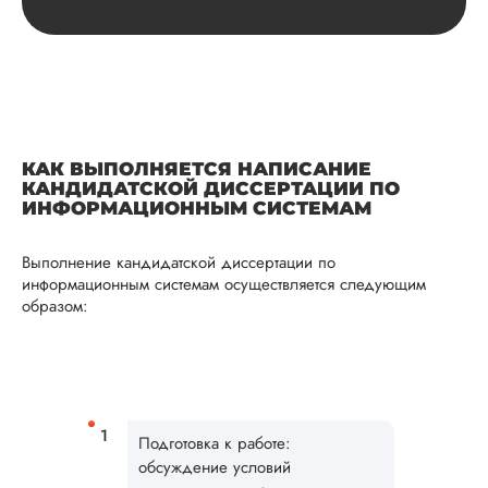
Вид работы:
Кандидатская
диссертация
Дата:
2025-03-25
Кандидатскую по
антропологии
КАК ВЫПОЛНЯЕТСЯ НАПИСАНИЕ
выполнили в сроки
КАНДИДАТСКОЙ ДИССЕРТАЦИИ ПО
ИНФОРМАЦИОННЫМ СИСТЕМАМ
указанные в догов
но немного подкач
структура текста,
Выполнение кандидатской диссертации по
поэтому отдал на
информационным системам осуществляется следующим
доработку по спис
образом:
замечаний,
выставленных
научруком.
Понравилось то, чт
сделали быстро,
качественно и
Подготовка к работе:
бесплатно. С
обсуждение условий
оформлением...