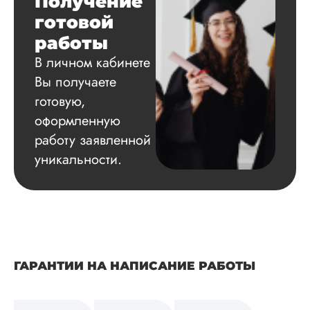
Получение
Диана З.
готовой
работы
В личном кабинете
Вид работы:
Вы получаете
Кандидатская
готовую,
диссертация
оформленную
Дата:
2024-05-10
работу заявленной
Не было времени
уникальности.
самой подготовить
кандидатскую по
английскому, поэто
решила заказать ту
срочном порядке.
Вышло немного
дороже, но к
указанным срокам
ГАРАНТИИ НА НАПИСАНИЕ РАБОТЫ
успели четко. По
большому счету, м
волновал только