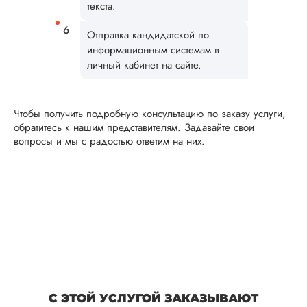
качественное
текста.
написание и
оформление, высо
Отправка кандидатской по
оригинальность тек
информационным системам в
и т.д. Отношение 
личный кабинет на сайте.
клиентам хорошее,
стараются под...
Чтобы получить подробную консультацию по заказу услуги,
Читать полный отзы
обратитесь к нашим представителям. Задавайте свои
вопросы и мы с радостью ответим на них.
Дима
Вид работы:
Кандидатская
диссертация
Дата:
2025-01-10
Кандидатская по
С ЭТОЙ УСЛУГОЙ ЗАКАЗЫВАЮТ
географии была