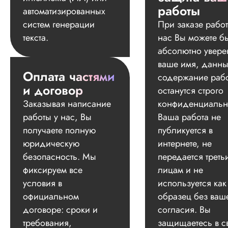
работы
автоматизированных
систем генерации
При заказе работ
текста.
нас Вы можете б
абсолютно увере
ваше имя, данны
Оплата частями
содержание раб
и договор
останутся строго
Заказывая написание
конфиденциальн
работы у нас, Вы
Ваша работа не
получаете полную
публикуется в
юридическую
интернете, не
безопасность. Мы
передается треть
фиксируем все
лицам и не
условия в
используется как
официальном
образец без ваш
договоре: сроки и
согласия. Вы
требования,
защищаетесь в с