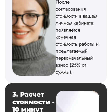
После
Аленка Л.
согласования
стоимости в вашем
личном кабинете
Вид работы:
появляется
Кандидатская
конечная
диссертация
стоимость работы и
Дата:
2024-06-20
предлагаемый
Скажу сразу – так
первоначальный
качества я не ожид
Менеджер любезн
взнос (25% от
мне рассказал об
суммы).
условиях
сотрудничества,
обсудили все дета
Все документы,
которые были у ме
3. Расчет
на руках я
стоимости -
предоставила. Был
мысли что со срок
10 минут