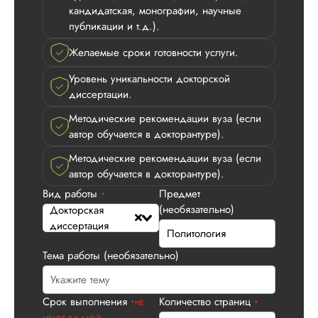
кандидатская, монографии, научные
публикации и т.д.).
Желаемые сроки готовности услуги.
Уровень уникальности докторской
Виктория
диссертации.
Методические рекомендации вуза (если
автор обучается в докторантуре).
Вид работы:
Методические рекомендации вуза (если
Докторская
автор обучается в докторантуре).
диссертация
Вид работы
Предмет
*
Дата:
2026-05-17
(необязательно)
Докторская
диссертация
Докторская по ист
была выполнена в
Тема работы (необязательно)
соответствии с
условиями ТЗ.
Понравились
выгодные условия
Срок выполнения
Количество страниц
*НЕ
*
сотрудничества