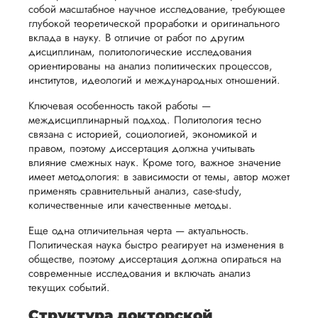
информационным
ния
установленная
мы
собой масштабное научное исследование, требующее
подготовке
технологиям. Писа
глубокой теоретической проработки и оригинального
ого
сумма
обсудим
она по методике и
презентации
вклада в науку. В отличие от работ по другим
будет
и
разработкам моего
и речи
дисциплинам, политологические исследования
сына. Сама справи
возвращена
договоримся
ориентированы на анализ политических процессов,
перед
я не могла,
институтов, идеологий и международных отношений.
ться
заказчику.
о сроках
естественно, поэто
защитой.
Мы
выполнения,
обратилась за
Ключевая особенность такой работы —
Наша
помощью. Мне
стремимся
чтобы
междисциплинарный подход. Политология тесно
цель -
понравилось
связана с историей, социологией, экономикой и
осуществлять
учесть
обеспечить
отношение к клиен
правом, поэтому диссертация должна учитывать
процесс
все
быстрая работа,
вам
влияние смежных наук. Кроме того, важное значение
адек...
возврата
аспекты
имеет методология: в зависимости от темы, автор может
уверенность
применять сравнительный анализ, case-study,
имые
способом,
написания
в своей
Читать полный отзы
количественные или качественные методы.
удобным
работы.
работе и
для вас,
Еще одна отличительная черта — актуальность.
помочь
Екатерина
Политическая наука быстро реагирует на изменения в
в
вам
обществе, поэтому диссертация должна опираться на
ния
разумные
успешно
современные исследования и включать анализ
нциальности
сроки
текущих событий.
пройти
после
Вид работы:
процесс
Структура докторской
Докторская