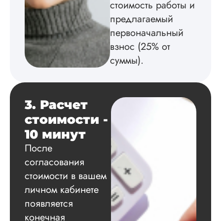
стоимость работы и
В.
предлагаемый
первоначальный
взнос (25% от
Вид работы:
суммы).
Докторская
диссертация
Дата:
2024-08-19
3. Расчет
Не очень
понравилось, поэт
стоимости -
не очень рекомен
10 минут
Сначала мне
После
показалось, что
менеджер надо м
согласования
издевается, когда
стоимости в вашем
спросила, если ли
меня список
личном кабинете
литературы: думаю
появляется
был бы, сама бы
конечная
написала. В любом