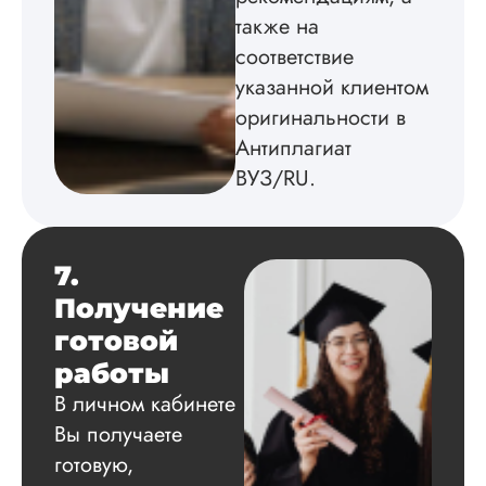
Вид работы:
также на
Докторская
соответствие
диссертация
указанной клиентом
Дата:
2024-06-18
оригинальности в
Я заказал докторс
Антиплагиат
диссертацию по
ВУЗ/RU.
молекулярной
биологии. Все
материалы, которы
требовались (спис
литературы, набро
7.
основной части,
Получение
принципы оформл
работы) я предоста
готовой
Да, цену снизили,
работы
не существенно. Я
расстроился, но у
В личном кабинете
решил отдать в...
Вы получаете
Читать полный отзы
готовую,