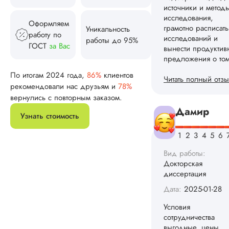
Редактирование не
понадобилось.
Оформляем
Методологию
Уникальность
работу по
использовали
работы до 95%
стандартную, но
ГОСТ
за Вас
результаты
нормальные,
По итогам 2024 года,
86%
клиентов
ожидаемые.
Оплачивал частями
рекомендовали нас друзьям и
78%
как указ...
вернулись с повторным заказом.
Узнать стоимость
Читать полный отзы
Анастасия
Вид работы:
Докторская
диссертация
Дата:
2024-02-10