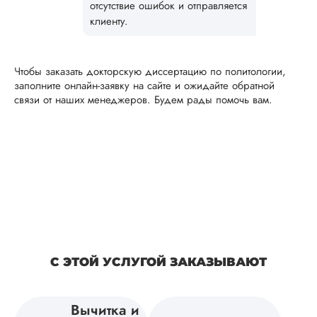
научного
отсутствие ошибок и отправляется
руководителя. Для
клиенту.
работы нужно был
всего лишь тема, те
...
Чтобы заказать докторскую диссертацию по политологии,
заполните онлайн-заявку на сайте и ожидайте обратной
Читать полный отзы
связи от наших менеджеров. Будем рады помочь вам.
Очень рады, что
Ответ от Dissergra
оправдали ваши
ожидания. 👍
Ирина
Вид работы:
Докторская
диссертация
С ЭТОЙ УСЛУГОЙ ЗАКАЗЫВАЮТ
Дата:
2025-03-19
Вычитка и
Докторская была