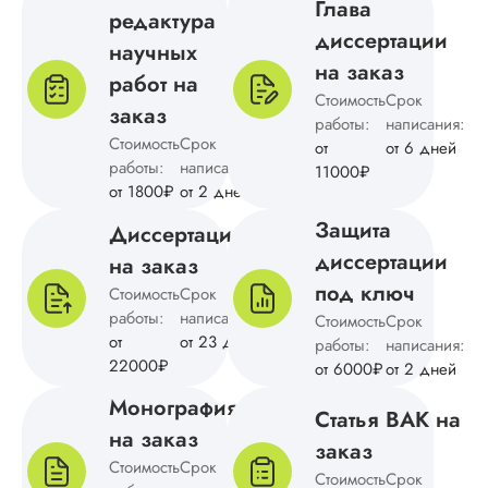
Глава
нужна для галочки
редактура
Преимущества
диссертации
научных
компании: удобная
на заказ
форма оплаты,
работ на
договор,
Стоимость
Срок
заказ
клиентоориентиров
работы:
написания:
качество выполнен
Стоимость
Срок
от
от 6 дней
работ. Недостатки 
работы:
написания:
11000₽
неудобный личный
от 1800₽
от 2 дней
кабинет, уведомле
иногда запаздываю
Защита
Диссертация
Но сотрудничество
диссертации
на заказ
довольна.
под ключ
Стоимость
Срок
работы:
написания:
Стоимость
Срок
от
от 23 дней
работы:
написания:
Сергей Н.
22000₽
от 6000₽
от 2 дней
Монография
Статья ВАК на
на заказ
заказ
Вид работы:
Стоимость
Срок
Докторская
Стоимость
Срок