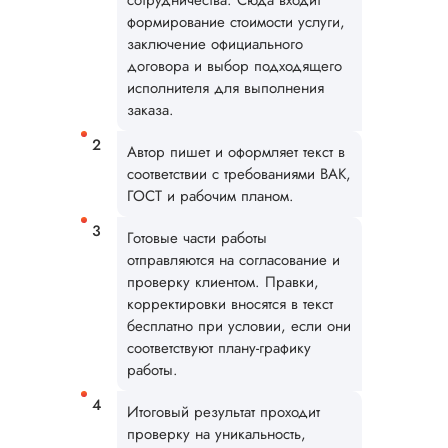
сотрудничества. Сюда входит
формирование стоимости услуги,
заключение официального
Люба
договора и выбор подходящего
исполнителя для выполнения
заказа.
Вид работы:
Докторская
Автор пишет и оформляет текст в
диссертация
соответствии с требованиями ВАК,
ГОСТ и рабочим планом.
Дата:
2025-06-21
Заказывала тут
Готовые части работы
докторскую
отправляются на согласование и
диссертацию, не б
проверку клиентом. Правки,
говорить по какой
корректировки вносятся в текст
теме. Общение
бесплатно при условии, если они
сотрудников на
соответствуют плану-графику
высшем уровне, п
работы.
качеству исследов
тоже не буду
Итоговый результат проходит
жаловаться, потому
проверку на уникальность,
нет замечаний от