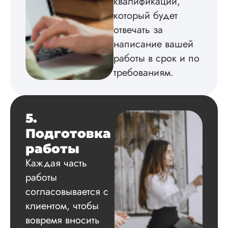
квалификации,
защите краснеть н
который будет
пришлось за бред
Заказывал сразу в
отвечать за
пакет документов:
написание вашей
автореферат,
работы в срок и по
презентация, докл
рецензии, ВАК-стат
требованиям.
все, вс...
Читать полный отзы
5.
Инна
Подготовка
Владимир
работы
Каждая часть
Вид работы:
работы
Докторская
согласовывается с
диссертация
клиентом, чтобы
Дата:
2024-06-22
вовремя вносить
Долго думала, но