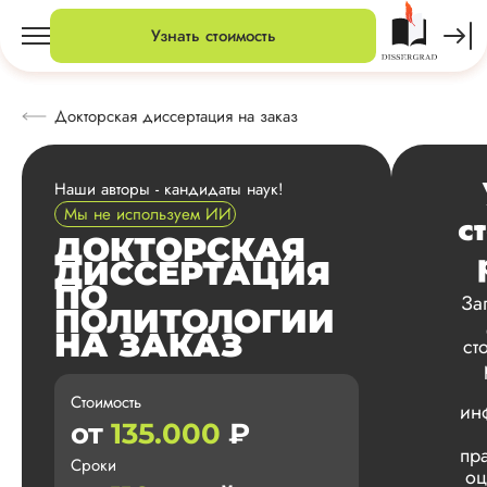
Узнать стоимость
Докторская диссертация на заказ
Наши авторы - кандидаты наук!
Мы не используем ИИ
с
ДОКТОРСКАЯ
ДИССЕРТАЦИЯ
ПО
За
ПОЛИТОЛОГИИ
НА ЗАКАЗ
ст
Стоимость
ин
от
135.000
₽
пр
Сроки
оц