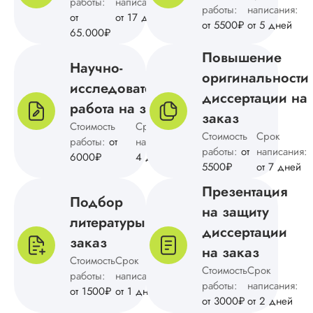
работы:
написания:
диссертация
работы:
написания:
от
от 17 дней
Дата:
2025-02-10
от 5500₽
от 5 дней
65.000₽
Написали докторс
Повышение
диссертацию быстр
Научно-
оригинальности
по выгодной
исследовательская
стоимости.
диссертации на
Понравилось тем, 
работа на заказ
заказ
автор сумел воссоз
Стоимость
Срок
структуру из ТЗ,
Стоимость
Срок
работы:
от
написания:
от
подобрать подход
работы:
от
написания:
6000₽
4 дней
источники и метод
5500₽
от 7 дней
исследования,
грамотно расписать
Презентация
Подбор
исследований и
на защиту
вынести продуктив
литературы на
диссертации
предложения о том
заказ
на заказ
Читать полный отзы
Стоимость
Срок
Стоимость
Срок
работы:
написания:
работы:
написания:
от 1500₽
от 1 дней
Дамир
от 3000₽
от 2 дней