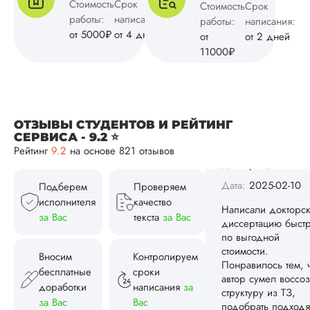
положе...
Стоимость
Срок
Стоимость
Срок
работы:
написания:
работы:
написания:
Читать полный отзы
от 5000₽
от 4 дней
от
от 2 дней
11000₽
Валерий
Николаев
ОТЗЫВЫ СТУДЕНТОВ И РЕЙТИНГ
Вид работы:
СЕРВИСА - 9.2 ⭐
Докторская
Рейтинг
9.2
на основе 821 отзывов
диссертация
Дата:
2024-11-12
Подберем
Проверяем
исполнителя
качество
Докторская
за Вас
текста
за Вас
диссертация по
менеджменту была
написана в
Вносим
Контролируем
оговоренные срок
бесплатные
сроки
структура и
доработки
написания
за
оформление меня
полностью устроил
за Вас
Вас