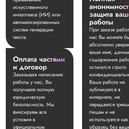
анонимност
искусственного
защита ваш
интеллекта (ИИ) или
работы
автоматизированных
систем генерации
При заказе работ
текста.
нас Вы можете б
абсолютно увере
ваше имя, данны
Оплата частями
содержание раб
и договор
останутся строго
Заказывая написание
конфиденциальн
работы у нас, Вы
Ваша работа не
получаете полную
публикуется в
юридическую
интернете, не
безопасность. Мы
передается треть
фиксируем все
лицам и не
условия в
используется как
официальном
образец без ваш