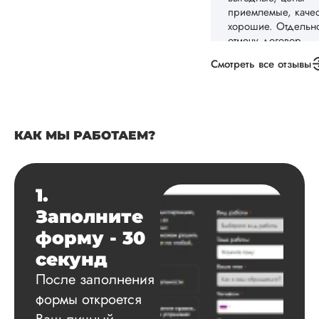
Заказывала
докторскую
диссертацию по
Смотреть все отзывы
истории. Автор со
понятную структуру
текста, оформил
исследование по в
стандартным прави
подобрал подход
КАК МЫ РАБОТАЕМ?
методологию
исследования и вы
рекомендации,
1.
которые требовало
Спасибо.
Заполните
форму - 30
секунд
Дана
После заполнения
Валерьевн
формы откроется