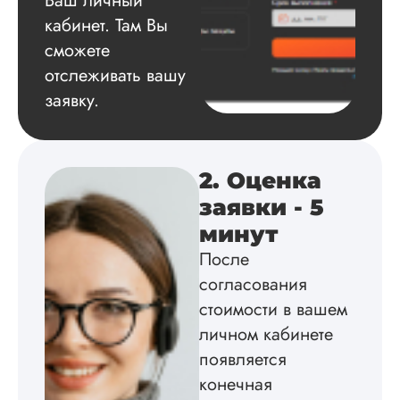
Ваш личный
Вид работы:
кабинет. Там Вы
Докторская
диссертация
сможете
Дата:
2024-09-01
отслеживать вашу
заявку.
У меня не будет
гневного или
восторженного отз
просто попробую
назвать вещи свои
2. Оценка
именами. Авторы
заявки - 5
здесь – хорошие
исполнители, но з
минут
с небес не хватает,
После
если есть конкретн
согласования
ТЗ, то его сделают
лучшем виде. У ме
стоимости в вашем
была докторская п
личном кабинете
физической ку...
появляется
Читать полный отзы
конечная