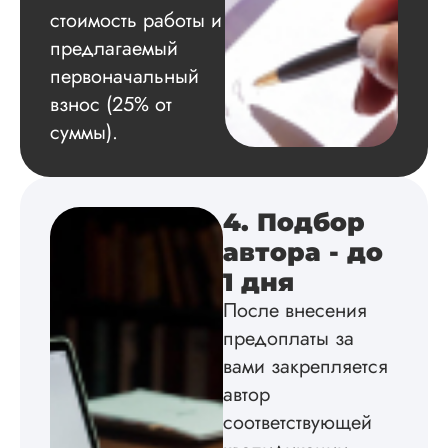
случае, каждую гл
стоимость работы и
отправляла на
предлагаемый
проверку научруку 
первоначальный
Читать полный отзы
взнос (25% от
суммы).
Даня
4. Подбор
Вид работы:
автора - до
Докторская
диссертация
1 дня
Дата:
2024-07-10
После внесения
предоплаты за
Расписывать много
буду, скажу, что
вами закрепляется
нормальные ребята
автор
делают нормальны
соответствующей
вещи. Мой термех
написали на ура, н