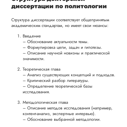
утверждения
защиты
диссертация
диссертации по политологии
запроса
научной
Дата:
2024-03-12
на
работы.
Структура диссертации соответствует общепринятым
возврат.
Заказывала
академическим стандартам, но имеет свои нюансы:
докторскую
диссертацию по
Введение
менеджменту,
– Обоснование актуальности темы.
исследование
– Формулировка цели, задач и гипотезы.
требовалось для
– Описание научной новизны и практической
повышения
значимости.
квалификации и
Теоретическая глава
продвижения по
– Анализ существующих концепций и подходов.
службе. Менеджер
– Критический разбор литературы.
доступно рассказа
– Определение теоретической базы
стоимость мне был
исследования.
дороговата, но опл
частями через сбе
Методологическая глава
полностью устроил
– Описание методов исследования (например,
Не ждала и полу..
контент-анализ, экспертные интервью).
– Обоснование выбранной методологии.
Читать полный отзы