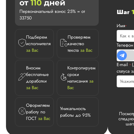
от
110
дней
Шаг
Первоначальный взнос 25% = от
33750
Имя
*
Подберем
Проверяем
исполнителя
качество
Телефо
за Вас
текста
за Вас
E-mail
*
Вносим
Контролируем
статуса з
бесплатные
сроки
доработки
написания
за
за Вас
Вас
Оформляем
Уникальность
работу по
Посмот
работы до 95%
ГОСТ
за Вас
следу
шаг