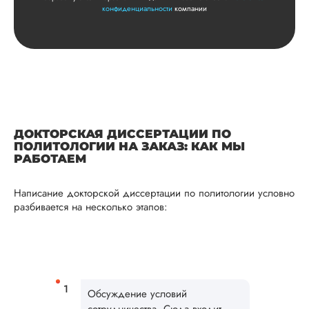
конфиденциальности
компании
Дата:
2025-11-01
У меня был заказ 
докторскую
диссертацию по
достаточно сложно
теме, поэтому стои
вышла достаточно
дорогой. Я
попробовала напис
ДОКТОРСКАЯ ДИССЕРТАЦИИ ПО
ПОЛИТОЛОГИИ НА ЗАКАЗ: КАК МЫ
несколько раздел
РАБОТАЕМ
самостоятельно и
отправила чернови
Стоимость немного
Написание докторской диссертации по политологии условно
скинули, за что
разбивается на несколько этапов:
огромное спасибо.
целом ...
Читать полный отзы
Рады, что смогли в
Ответ от Dissergra
Обсуждение условий
порадовать! 💫