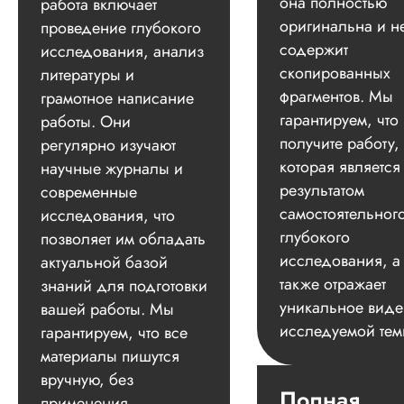
она полностью
работа включает
оригинальна и н
проведение глубокого
содержит
исследования, анализ
скопированных
литературы и
фрагментов. Мы
грамотное написание
гарантируем, что
работы. Они
получите работу,
регулярно изучают
которая является
научные журналы и
результатом
современные
самостоятельног
исследования, что
глубокого
позволяет им обладать
исследования, а
актуальной базой
также отражает
знаний для подготовки
уникальное вид
вашей работы. Мы
исследуемой тем
гарантируем, что все
материалы пишутся
вручную, без
Полная
применения