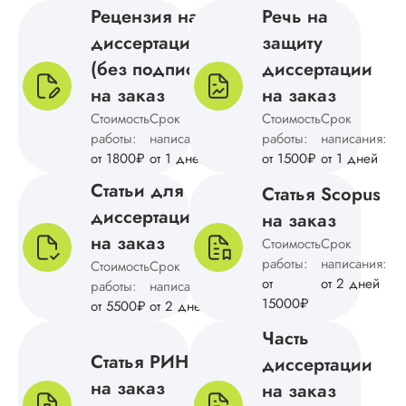
Рецензия на
Речь на
диссертацию
защиту
Вид работы:
(без подписи)
диссертации
Докторская
на заказ
на заказ
диссертация
Стоимость
Срок
Стоимость
Срок
Дата:
2025-01-28
работы:
написания:
работы:
написания:
Условия
от 1800₽
от 1 дней
от 1500₽
от 1 дней
сотрудничества
Статьи для
Статья Scopus
выгодные, цены
приемлемые, качес
диссертации
на заказ
хорошие. Отдельн
на заказ
Стоимость
Срок
отмечу договор,
работы:
написания:
конфиденциальност
Стоимость
Срок
оплата частями. Ав
от
от 2 дней
работы:
написания:
профессионалы –
15000₽
от 5500₽
от 2 дней
один из них, кото
Часть
писал мне, так точн
Проработанная
Статья РИНЦ
диссертации
структура, грамотн
на заказ
на заказ
оформление, все к