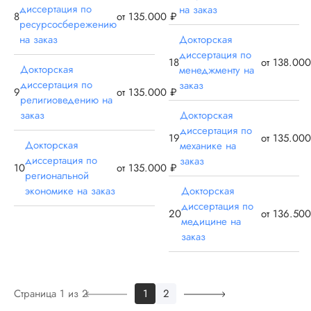
диссертация по
на заказ
диссертация
8
от 135.000 ₽
ресурсосбережению
Дата:
2024-06-22
на заказ
Докторская
диссертация по
Долго думала, но
18
от 138.00
рискнула заказать
Докторская
менеджменту на
докторскую работу
диссертация по
заказ
9
от 135.000 ₽
авторов Диссертац
религиоведению на
Во-первых,
заказ
Докторская
понравилось
диссертация по
19
от 135.00
отношение к клиен
Докторская
механике на
Во-вторых, адекват
диссертация по
заказ
условия
10
от 135.000 ₽
региональной
сотрудничества: ес
экономике на заказ
Докторская
договор, и
диссертация по
ответственности сто
20
от 136.50
медицине на
В-третьих, нет ошиб
а если и есть, они
заказ
беспл...
Читать полный отзы
Страница 1 из 2
1
2