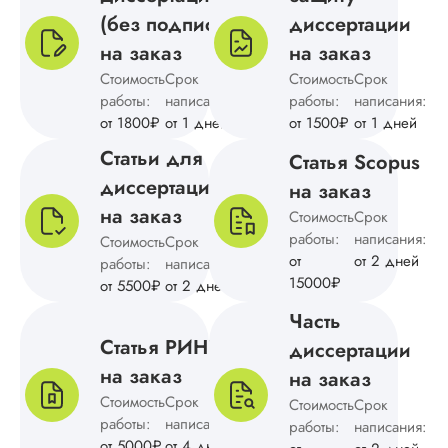
актуальной литера
(без подписи)
диссертации
и подходящих мет
исследования. Авт
на заказ
на заказ
помогли разработа
Стоимость
Срок
Стоимость
Срок
подходящую
работы:
написания:
работы:
написания:
методологию,
от 1800₽
от 1 дней
от 1500₽
от 1 дней
качественно написа
оформить все.
Статьи для
Статья Scopus
Выглядит как какой
занудный отзыв, п.
диссертации
на заказ
на заказ
Стоимость
Срок
Читать полный отзы
работы:
написания:
Стоимость
Срок
от
от 2 дней
работы:
написания:
15000₽
Оксана
от 5500₽
от 2 дней
Часть
Статья РИНЦ
диссертации
Вид работы:
на заказ
на заказ
Докторская
Стоимость
Срок
Стоимость
Срок
диссертация
работы:
написания:
работы:
написания:
Дата:
2024-03-13
от 5000₽
от 4 дней