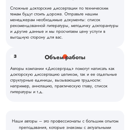
полностью устроил
Не ждала и полу..
Сложные докторские диссертации по техническим
темам будут стоить дороже. Отправьте нашим
Читать полный отзы
менеджерам необходимые документы: список
рекомендованной литературы, методичку докторантуры
и другие данные и мы просчитаем цену услуги в
Диана
выгодную сторону для вас.
0
3
Объем работы
Вид работы:
Докторская
Авторы компании «Диссерград» помогут написать как
диссертация
докторскую диссертацию целиком, так и ее отдельные
Дата:
2024-02-23
структурные единицы, вызывающие трудности:
например, аннотацию, практическую главу, список
Заказала тут
литературы и т.д.
докторскую и воо
не пожалела: четк
уложились в сроки
адекватная цена,
полная
Наши авторы – это профессионалы с большим опытом
конфиденциальност
преподавания, которые знакомы с актуальными