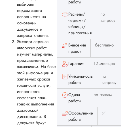
доработка моей
работы
выбирает
докторской по той
подходящего
простой причине, ч
Расчеты/
по
исполнителя на
они вообще за нее
чертежи/
запросу
основании
взялись. Тема был
таблицы/
документов и
непростая, на стык
приложения
физики
запроса клиента.
(термодинамики) и
Эксперт сервиса
Внесение
бесплатно
механики, поэтому
авторских работ
правок
основная сложност
изучает материалы,
была именно в
представленные
расчетах и выборе
Гарантия
12 месяцев
заказчиком. На базе
методов исследова
этой информации и
Чтобы немног...
Уникальность
по
желаемых сроков
работы
запросу
готовности услуги,
Читать полный отзы
исполнитель
Сдача
по главам
составляет план-
работы
Костя
график выполнения
докторской
Оформление
✅
диссертации. В
работы
документ будут