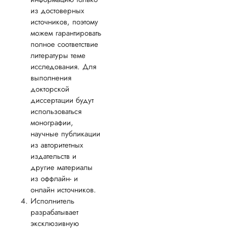
из достоверных
Алена
источников, поэтому
можем гарантировать
полное соответствие
литературы теме
Вид работы:
исследования. Для
Докторская
выполнения
диссертация
докторской
Дата:
2024-01-06
диссертации будут
использоваться
У меня был заказ 
монографии,
доработке докторс
научные публикации
По сути, требовало
из авторитетных
доработать
издательств и
литературный обзо
составить аннотаци
другие материалы
автореферат и
из оффлайн- и
проанализировать
онлайн источников.
полученные резуль
Исполнитель
исследования, кра
разрабатывает
написав заключени
эксклюзивную