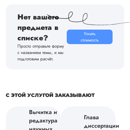
Иван
Валентино
Нет вашего
предмета
в
Вид работы:
Узнать
Докторская
списке?
стоимость
диссертация
Просто отправьте форму
Дата:
2024-06-18
с названием темы, и мы
подготовим расчёт.
Я заказал докторс
диссертацию по
молекулярной
биологии. Все
материалы, которы
требовались (спис
литературы, набро
С ЭТОЙ УСЛУГОЙ ЗАКАЗЫВАЮТ
основной части,
принципы оформл
Вычитка и
работы) я предоста
Глава
Да, цену снизили,
редактура
не существенно. Я
диссертации
научных
расстроился, но у