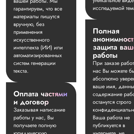
уникальное вид
вашей работы. Мы
Читать полный отзы
исследуемой тем
гарантируем, что все
Рады, что смогли в
материалы пишутся
Ответ от Dissergra
порадовать! 💫
вручную, без
Полная
применения
анонимност
Люба
искусственного
защита ваш
интеллекта (ИИ) или
работы
автоматизированных
систем генерации
При заказе работ
Вид работы:
Докторская
текста.
нас Вы можете б
диссертация
абсолютно увере
Дата:
2025-06-21
ваше имя, данны
Оплата частями
содержание раб
Заказывала тут
и договор
докторскую
останутся строго
диссертацию, не б
Заказывая написание
конфиденциальн
говорить по какой
работы у нас, Вы
Ваша работа не
теме. Общение
получаете полную
публикуется в
сотрудников на
высшем уровне, п
юридическую
интернете, не