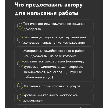
Что предоставить автору
оговоренные срок
структура и
для написания работы
оформление меня
полностью устроил
Редактирование не
Техническое индивидуальное задание
понадобилось.
докторанта.
Методологию
использовали
Тип, тема докторской диссертации или
стандартную, но
желаемое направление исследования.
результаты
Материалы, задействованные в работе
нормальные,
или документы, на базе которых
ожидаемые.
Оплачивал частями
составлялась диссертация (например,
как указ...
курсовые, дипломные, магистерская,
кандидатская, монографии, научные
Читать полный отзы
публикации и т.д.).
Желаемые сроки готовности услуги.
Анастасия
Уровень уникальности докторской
диссертации.