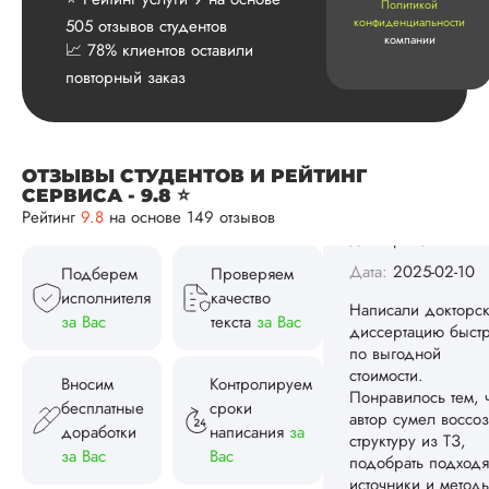
Политикой
конфиденциальности
505 отзывов студентов
компании
📈 78% клиентов оставили
Вид работы:
Докторская
повторный заказ
диссертация
Дата:
2025-02-10
Написали докторс
ОТЗЫВЫ СТУДЕНТОВ И РЕЙТИНГ
диссертацию быстр
СЕРВИСА - 9.8 ⭐
по выгодной
Рейтинг
9.8
на основе 149 отзывов
стоимости.
Понравилось тем, 
Подберем
Проверяем
автор сумел воссоз
исполнителя
качество
структуру из ТЗ,
подобрать подход
за Вас
текста
за Вас
источники и метод
исследования,
Вносим
Контролируем
грамотно расписать
исследований и
бесплатные
сроки
вынести продуктив
доработки
написания
за
предложения о том
за Вас
Вас