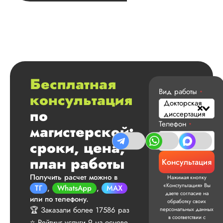
диссертация
Дата:
2025-03-19
Докторская была
нужна для галочки
Преимущества
компании: удобная
форма оплаты,
Бесплатная
договор,
Вид работы
*
консультация
клиентоориентиров
Докторская
качество выполнен
по
диссертация
работ. Недостатки 
Телефон
неудобный личный
*
магистерской:
кабинет, уведомле
сроки, цена,
иногда запаздываю
Но сотрудничество
план работы
Консультация
довольна.
Получить расчет можно в
Нажимая кнопку
«Констультация» Вы
ТГ
,
WhatsApp
,
MAX
даете согласие на
или по телефону.
обработку своих
Сергей Н.
🏆 Заказали более 17586 раз
персональных данных
в соответствии с
⭐ Рейтинг услуги 9 на основе