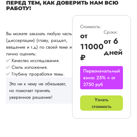
ПЕРЕД ТЕМ, КАК ДОВЕРИТЬ НАМ ВСЮ
физической ку...
РАБОТУ!
Читать полный отзы
Стоимость:
Сроки:
от
Вы можете заказать любую часть
В.
от 6
(диссертации) (главу, раздел,
11000
введение и т.д) по своей теме и
дней
лично оценить:
₽
Вид работы:
✅ Качество исследования.
Докторская
✅ Стиль изложения.
Первоначальный
диссертация
✅ Глубину проработки темы.
взнос 25% = от
Дата:
2024-08-19
Это ни к чему не обязывает,
2750 руб
но помогает принять
Не очень
уверенное решение!
понравилось, поэт
Узнать
не очень рекомен
стоимость
Сначала мне
показалось, что
менеджер надо м
издевается, когда
спросила, если ли