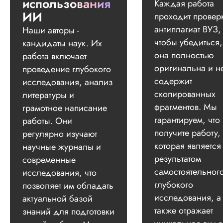
использования
Каждая работа
ИИ
проходит провер
Вид работы:
Докторская
антиплагиат ВУЗ,
Наши авторы -
диссертация
чтобы убедиться,
кандидаты наук. Их
Дата:
2025-11-01
она полностью
работа включает
оригинальна и н
проведение глубокого
У меня был заказ 
докторскую
содержит
исследования, анализ
диссертацию по
скопированных
литературы и
достаточно сложно
фрагментов. Мы
грамотное написание
теме, поэтому стои
вышла достаточно
гарантируем, что
работы. Они
дорогой. Я
получите работу,
регулярно изучают
попробовала напис
которая является
научные журналы и
несколько раздел
результатом
самостоятельно и
современные
отправила чернови
самостоятельног
исследования, что
Стоимость немного
глубокого
позволяет им обладать
скинули, за что
исследования, а
актуальной базой
огромное спасибо.
целом ...
также отражает
знаний для подготовки