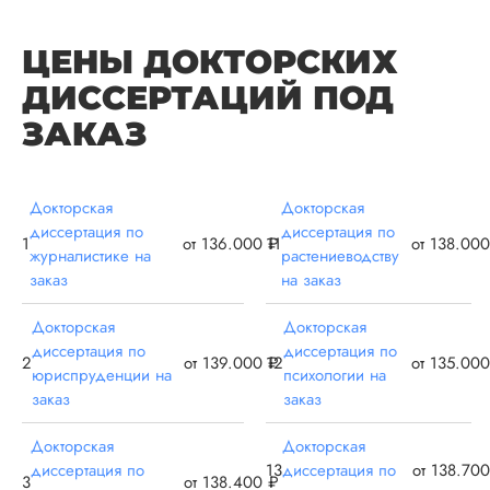
меня список
литературы: думаю
ЦЕНЫ ДОКТОРСКИХ
был бы, сама бы
написала. В любом
ДИССЕРТАЦИЙ ПОД
случае, каждую гл
отправляла на
ЗАКАЗ
проверку научруку 
Читать полный отзы
Докторская
Докторская
диссертация по
диссертация по
1
от 136.000 ₽
11
от 138.00
Даня
журналистике на
растениеводству
заказ
на заказ
Докторская
Докторская
Вид работы:
диссертация по
диссертация по
2
от 139.000 ₽
12
от 135.00
Докторская
юриспруденции на
психологии на
диссертация
заказ
заказ
Дата:
2024-07-10
Докторская
Докторская
Расписывать много
диссертация по
13
диссертация по
от 138.70
3
от 138.400 ₽
буду, скажу, что