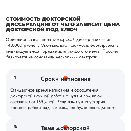
Вид работы:
СТОИМОСТЬ ДОКТОРСКОЙ
Докторская
ДИССЕРТАЦИИ: ОТ ЧЕГО ЗАВИСИТ ЦЕНА
ДОКТОРСКОЙ ПОД КЛЮЧ
диссертация
Дата:
2024-03-12
Ориентировочная цена докторской диссертации – от
148.000 рублей. Окончательная стоимость формируется в
Заказывала
индивидуальном порядке для каждого клиента. Просчет
докторскую
базируется на основании нескольких факторов:
диссертацию по
менеджменту,
исследование
0
1
Сроки написания
требовалось для
повышения
квалификации и
Стандартное время написания и оформления
продвижения по
докторской научной работы с нуля и под ключ
службе. Менеджер
составляет от 135 дней. Если вам нужно ускорить
доступно рассказа
процесс работы над заказом, это будет стоить дороже.
стоимость мне был
дороговата, но опл
частями через сбе
0
2
Тема докторской