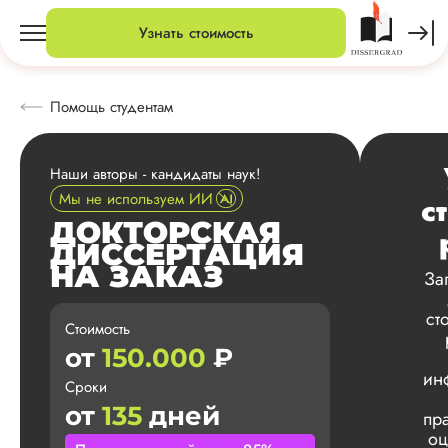
Узнать стоимость
Помощь студентам
Наши авторы - кандидаты наук!
Мы не используем ИИ
с
ДОКТОРСКАЯ
ДИССЕРТАЦИЯ
НА ЗАКАЗ
За
ст
Стоимость
от
150.000
₽
ин
Сроки
от
135
дней
пр
оц