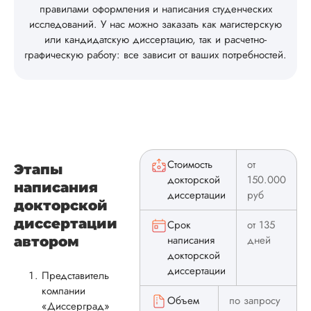
Заказывала срочн
правилами оформления и написания студенческих
услугу, но раньше
исследований. У нас можно заказать как магистерскую
пары месяцев,
или кандидатскую диссертацию, так и расчетно-
естественно, ждать
графическую работу: все зависит от ваших потребностей.
смысла, - это же н
лабораторка или
диплом. В целом
довольна, дене...
Читать полный отзы
Стоимость
от
Ангелина
Этапы
докторской
150.000
написания
диссертации
руб
докторской
диссертации
Срок
от 135
Вид работы:
написания
дней
Докторская
автором
диссертация
докторской
диссертации
Дата:
2024-02-08
Представитель
компании
Мне понравилась
Объем
по запросу
«Диссерград»