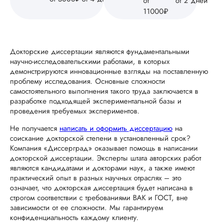
от
от 2 дней
11000₽
У меня был заказ 
докторскую
диссертацию по
информационным
Докторские диссертации являются фундаментальными
технологиям. Писа
научно-исследовательскими работами, в которых
она по методике и
демонстрируются инновационные взгляды на поставленную
разработкам моего
проблему исследования. Основные сложности
сына. Сама справи
самостоятельного выполнения такого труда заключается в
я не могла,
разработке подходящей экспериментальной базы и
естественно, поэто
проведения требуемых экспериментов.
обратилась за
помощью. Мне
Не получается
написать и оформить диссертацию
на
понравилось
соискание докторской степени в установленный срок?
отношение к клиен
Компания «Диссерград» оказывает помощь в написании
быстрая работа,
докторской диссертации. Эксперты штата авторских работ
адек...
являются кандидатами и докторами наук, а также имеют
практический опыт в разных научных отраслях – это
Читать полный отзы
означает, что докторская диссертация будет написана в
строгом соответствии с требованиями ВАК и ГОСТ, вне
зависимости от ее сложности. Мы гарантируем
Екатерина
конфиденциальность каждому клиенту.