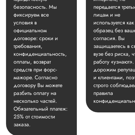
качеству исследов
безопасность. Мы
передается треть
тоже не буду
фиксируем все
лицам и не
жаловаться, потому
нет замечаний от
условия в
используется как
научного
официальном
образец без ваш
руководителя. Для
договоре: сроки и
согласия. Вы
работы нужно был
всего лишь тема, те
требования,
защищаетесь в с
...
конфиденциальность,
вузе без риска, ч
оплаты, возврат
работу «узнают»
Читать полный отзы
средств при форс-
дорожим репута
Очень рады, что
мажоре. Согласно
и клиентами, поэ
Ответ от Dissergra
оправдали ваши
договору Вы можете
строго соблюдае
ожидания. 👍
разбить оплату на
правила
Ирина
несколько частей.
конфиденциальн
Обязательный платеж:
25% от стоимости
заказа.
Вид работы:
Докторская