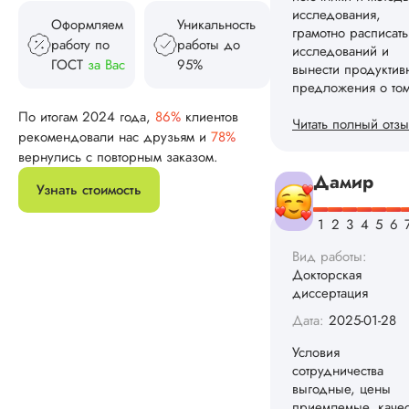
Читать полный отзы
Оформляем
Уникальность
работу по
работы до
Дамир
ГОСТ
за Вас
95%
По итогам 2024 года,
86%
клиентов
рекомендовали нас друзьям и
78%
Вид работы:
Докторская
вернулись с повторным заказом.
диссертация
Узнать стоимость
Дата:
2025-01-28
Условия
сотрудничества
выгодные, цены
приемлемые, качес
хорошие. Отдельн
отмечу договор,
конфиденциальност
оплата частями. Ав
профессионалы –
один из них, кото