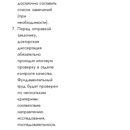
Дата:
2021-07-19
достаточно составить
список замечаний
Докторская по
медицине мне был
(при
нужна просто для
необходимости).
повышения
Перед отправкой
квалификации и
заказчику,
продвижения по
докторская
службе, мне не бы
диссертация
когда ею заниматьс
обязательно
Сначала не верила,
проходит итоговую
действительно усп
проверку в отделе
сделать работу за
контроля качества.
несколько месяцев
по итогу сделали. 
Фундаментальный
доработки не
труд будет проверен
отправл...
по нескольким
критериям:
Читать полный отзы
соответствие
направлению
Благодарим за отзы
Ответ от Dissergra
исследования,
последовательность