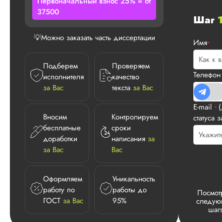
Первоначальный взнос 25% = от
37500
Шаг
💡Можно заказать часть диссертации
Имя
*
Подберем
Проверяем
Телефо
исполнителя
качество
за Вас
текста
за Вас
Виктория
E-mail
*
Вносим
Контролируем
статуса з
бесплатные
сроки
доработки
написания
за
Вид работы:
за Вас
Вас
Докторская
диссертация
Оформляем
Уникальность
Дата:
2026-05-17
работу по
работы до
Посмот
Докторская по ист
ГОСТ
за Вас
95%
следу
шаг
была выполнена в
соответствии с