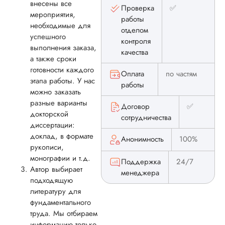
Вид работы:
внесены все
Проверка
✅
Докторская
мероприятия,
работы
диссертация
необходимые для
отделом
Дата:
2023-03-09
успешного
контроля
выполнения заказа,
качества
Докторская
а также сроки
требовалась чисто
готовности каждого
«для галочки»,
Оплата
по частям
этапа работы. У нас
поэтому, недолго
работы
можно заказать
думая, заказал раб
разные варианты
по рекомендации
Договор
✅
приятеля из Питер
докторской
сотрудничества
Консультант любез
диссертации:
ответил на мои
доклад, в формате
Анонимность
100%
вопросы, заключи
рукописи,
договор, обозначи
монографии и т.д.
Поддержка
24/7
сроки готовности и
Автор выбирает
менеджера
остальное. Мне оч
подходящую
понравился подхо
литературу для
к...
фундаментального
труда. Мы отбираем
Читать полный отзы
информацию только