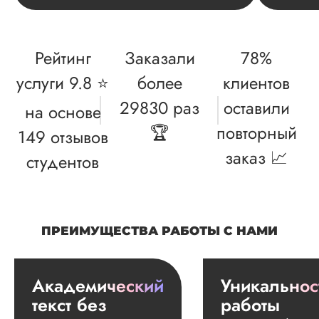
условиями ТЗ.
Понравились
выгодные условия
Рейтинг
Заказали
78%
сотрудничества
(официальный
услуги 9.8 ⭐
более
клиентов
договор, возможно
оплаты частями),
29830 раз
оставили
на основе
адекватные сотруд
компании, хороше
🏆
повторный
149 отзывов
качество работы,
заказ 📈
высокая уникально
студентов
и т.д. Спасибо...
Читать полный отзы
Для нас это много
ПРЕИМУЩЕСТВА РАБОТЫ С НАМИ
Ответ от Dissergra
значит. Спасибо за
поддержку! 🤝
Академический
Уникальнос
Дана
текст без
работы