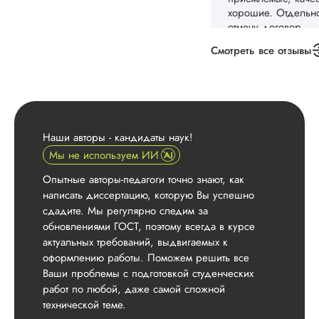
писал мне, так точн
Проработанная
структура, грамотн
оформление, все к
Смотреть все отзывы
положе...
Читать полный отзы
Валерий
Наши авторы - кандидаты наук!
Николаев
Мы не используем ИИ
Опытные авторы-педагоги точно знают, как
написать диссертацию, которую Вы успешно
Вид работы:
Докторская
сдадите. Мы регулярно следим за
диссертация
обновлениями ГОСТ, поэтому всегда в курсе
актуальных требований, выдвигаемых к
Дата:
2024-11-12
оформлению работы. Поможем решить все
Докторская
Ваши проблемы с подготовкой студенческих
диссертация по
работ по любой, даже самой сложной
менеджменту была
технической теме.
написана в