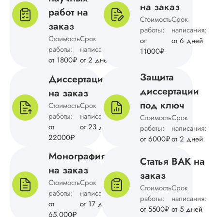
на заказ
решил отдать в...
работ на
Стоимость
Срок
заказ
Читать полный отзы
работы:
написания:
Стоимость
Срок
от
от 6 дней
работы:
написания:
11000₽
Дмитрий
от 1800₽
от 2 дней
Александ
Защита
Диссертация
диссертации
на заказ
Вид работы:
под ключ
Стоимость
Срок
Докторская
работы:
написания:
Стоимость
Срок
диссертация
от
от 23 дней
работы:
написания:
Дата:
2024-04-20
22000₽
от 6000₽
от 2 дней
Мне понравилось, 
Монография
пересчитали и
Статья ВАК на
на заказ
оформили докторс
заказ
по физике. Сначал
Стоимость
Срок
Стоимость
Срок
думал, что есть как
работы:
написания:
то ошибки в расчет
работы:
написания:
от
от 17 дней
внимательно все
от 5500₽
от 5 дней
65.000₽