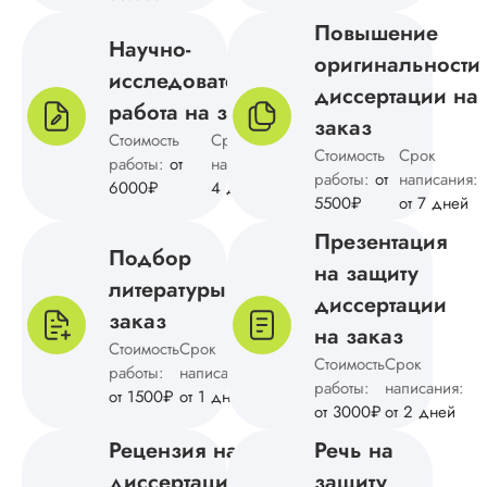
перечитал, но не
нашел никаких
Повышение
Научно-
несоответствий. В
оригинальности
общем, очень даж
исследовательская
смело рекомендую
диссертации на
работа на заказ
сотрудничеству.
заказ
Стоимость
Срок
Стоимость
Срок
работы:
от
написания:
от
работы:
от
написания:
6000₽
4 дней
Илья Нос
5500₽
от 7 дней
Презентация
Подбор
на защиту
литературы на
Вид работы:
диссертации
Докторская
заказ
на заказ
диссертация
Стоимость
Срок
Стоимость
Срок
Дата:
2024-04-04
работы:
написания:
работы:
написания:
от 1500₽
от 1 дней
Потребовалось
от 3000₽
от 2 дней
дописать докторск
Рецензия на
Речь на
диссертацию. Был
трудности в поиске
диссертацию
защиту