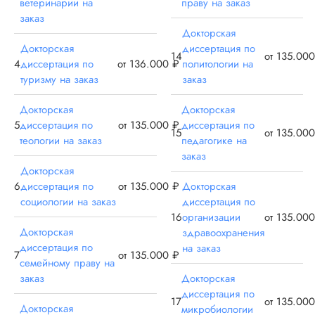
ветеринарии на
праву на заказ
нормальные ребята
заказ
делают нормальны
Докторская
вещи. Мой термех
Докторская
диссертация по
написали на ура, н
14
от 135.00
4
диссертация по
от 136.000 ₽
политологии на
защите краснеть н
туризму на заказ
заказ
пришлось за бред
Заказывал сразу в
пакет документов:
Докторская
Докторская
автореферат,
5
диссертация по
от 135.000 ₽
диссертация по
15
от 135.00
презентация, докл
теологии на заказ
педагогике на
рецензии, ВАК-стат
заказ
все, вс...
Докторская
6
диссертация по
от 135.000 ₽
Докторская
Читать полный отзы
социологии на заказ
диссертация по
16
организации
от 135.00
Докторская
здравоохранения
Инна
диссертация по
на заказ
Владимир
7
от 135.000 ₽
семейному праву на
заказ
Докторская
диссертация по
Вид работы:
17
от 135.00
Докторская
микробиологии
Докторская