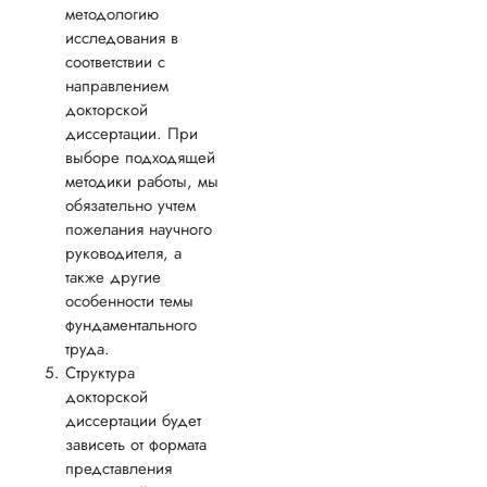
работе. Исполните
методологию
посоветовал
исследования в
переписать в...
соответствии с
направлением
Читать полный отзы
докторской
диссертации. При
Инна
выборе подходящей
Владимир
методики работы, мы
обязательно учтем
пожелания научного
Вид работы:
руководителя, а
Докторская
также другие
диссертация
особенности темы
Дата:
2023-12-02
фундаментального
труда.
Решила заказать
Структура
докторскую
докторской
диссертацию по
диссертации будет
машиностроению 
зависеть от формата
своего брата:
представления
планировала сюрп