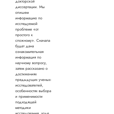
на день рождения
докторской
Предоставила все 
диссертации. Мы
черновики
опишем
представителю
информацию по
сервиса, у меня
исследуемой
спросили о сроках
проблеме «от
уточнили способы
простого к
оплаты, заключили
сложному». Сначала
договор. Конечно 
будет дана
правил...
ознакомительная
Читать полный отзы
информация по
научному вопросу,
затем рассказано о
Дмитрий
достижениях
Валерьеви
предыдущих ученых-
исследователей,
особенностях выбора
Вид работы:
и применимости
Докторская
подходящей
диссертация
методики
Дата:
2023-05-30
исследования, ходе