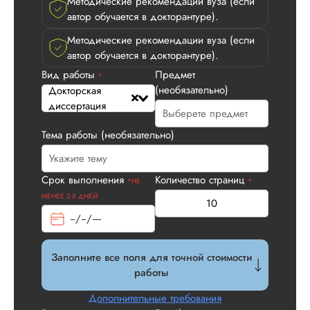
Методические рекомендации вуза (если
Вид работы:
автор обучается в докторантуре).
Докторская
диссертация
Методические рекомендации вуза (если
Дата:
2024-02-10
автор обучается в докторантуре).
Вид работы
Предмет
*
Заказывала
(необязательно)
Докторская
докторскую
диссертация
диссертацию по
истории. Автор со
понятную структуру
Тема работы (необязательно)
текста, оформил
исследование по в
стандартным прави
Срок выполнения
Количество страниц
*НЕ
*
подобрал подход
МЕНЕЕ 2-Х ДНЕЙ
методологию
исследования и вы
рекомендации,
которые требовало
Заполните все поля для точной стоимости
Спасибо.
работы
Дополнительные требования