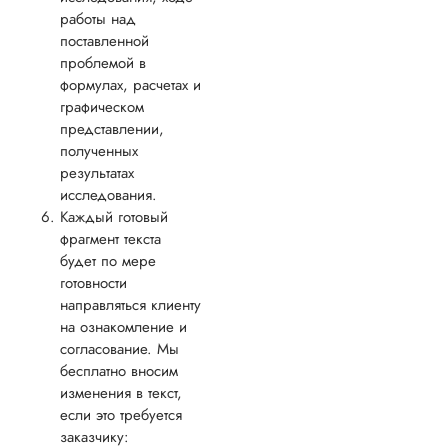
работы над
Докторская была п
поставленной
сложной теме. Дум
проблемой в
не напишут, было 
формулах, расчетах и
раз, что отправлял
графическом
доработку из-за
представлении,
небольших неточно
и ошибок в
полученных
расчетах....В итоге,
результатах
вышло нормально.
исследования.
Рекомендую.
Каждый готовый
фрагмент текста
будет по мере
готовности
Алла
направляться клиенту
Алексеев
на ознакомление и
согласование. Мы
бесплатно вносим
Вид работы:
изменения в текст,
Докторская
если это требуется
диссертация
заказчику: