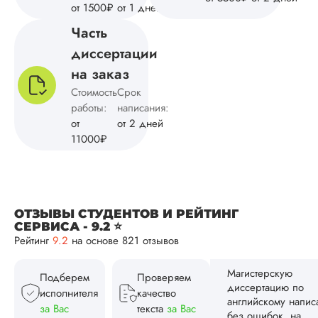
от 1500₽
от 1 дней
Тамилла
Часть
диссертации
на заказ
Вид работы:
Магистерские
Стоимость
Срок
диссертации
работы:
написания:
Дата:
2024-09-05
от
от 2 дней
11000₽
Заказывала
магистерскую
диссертацию по
экономике. Созда
грамотную и
ОТЗЫВЫ СТУДЕНТОВ И РЕЙТИНГ
последовательную
СЕРВИСА - 9.2 ⭐
структуру, оформи
Рейтинг
9.2
на основе 821 отзывов
по методичке и гос
грамотно обоснова
результаты
Подберем
Проверяем
исследования. Па
исполнителя
качество
раз отправляли на
за Вас
текста
за Вас
доработку, так как