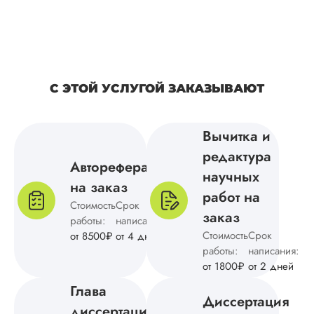
ошибок я не нашл
куратору тоже
понравился текст
исследования.
Спасибо за то, что
помогли выполнить
сроки и что не
С ЭТОЙ УСЛУГОЙ ЗАКАЗЫВАЮТ
пришлось
дорабатывать.
Вычитка и
редактура
Автореферат
Ольга Н.
научных
на заказ
работ на
Стоимость
Срок
заказ
работы:
написания:
Вид работы:
Стоимость
Срок
от 8500₽
от 4 дней
Магистерские
работы:
написания:
диссертации
от 1800₽
от 2 дней
Дата:
2024-12-10
Глава
Диссертация
Магистерскую
диссертации