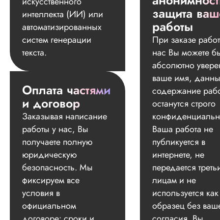
анонимност
искусственного
защита ваш
интеллекта (ИИ) или
работы
автоматизированных
систем генерации
При заказе работ
текста.
нас Вы можете б
абсолютно увере
ваше имя, данны
Оплата частями
содержание раб
и договор
останутся строго
Заказывая написание
конфиденциальн
работы у нас, Вы
Ваша работа не
получаете полную
публикуется в
юридическую
интернете, не
безопасность. Мы
передается треть
фиксируем все
лицам и не
условия в
используется как
официальном
образец без ваш
договоре: сроки и
согласия. Вы