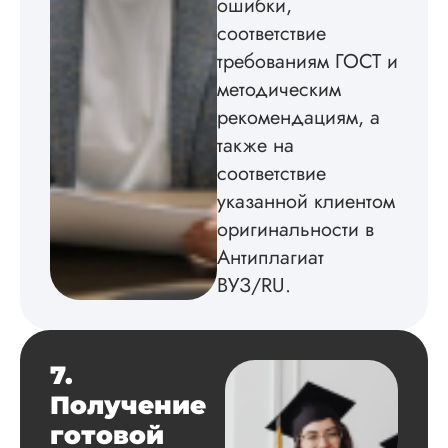
ошибки,
ВКР по физике
соответствие
выполнили на тве
«4». Снимаю один
требованиям ГОСТ и
балл за то, что дол
методическим
ждала ответа
менеджера и всех
рекомендациям, а
разъяснений по
также на
поводу заказа. Пр
соответствие
этом, моя подруга 
заказывала тут рабо
указанной клиентом
ответили практичес
оригинальности в
сразу. Магистерска
диссертация была
Антиплагиат
выполнена кач...
ВУЗ/RU.
Читать полный отзы
7.
Марина
Получение
готовой