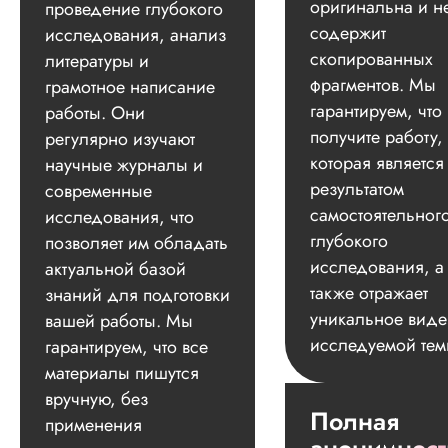
оригинальна и н
проведение глубокого
содержит
исследования, анализ
скопированных
литературы и
фрагментов. Мы
грамотное написание
гарантируем, что
работы. Они
получите работу,
регулярно изучают
которая является
научные журналы и
результатом
современные
самостоятельног
исследования, что
глубокого
позволяет им обладать
исследования, а
актуальной базой
также отражает
знаний для подготовки
уникальное вид
вашей работы. Мы
исследуемой тем
гарантируем, что все
материалы пишутся
вручную, без
Полная
применения