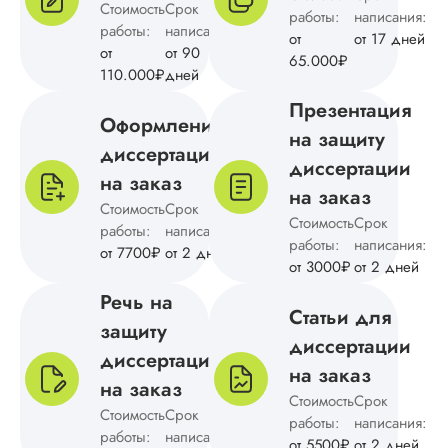
Стоимость
Срок
работы:
написания:
диссертации
работы:
написания:
от
от 17 дней
Дата:
2024-09-09
от
от 90
65.000₽
110.000₽
дней
Магистерская
диссертация по
Презентация
Оформление
культурологии был
на защиту
выполнена в сроки
диссертации
указанные в догов
диссертации
на заказ
Понравилось
на заказ
отношение к клиен
Стоимость
Срок
Стоимость
Срок
четкая и понятная
работы:
написания:
структура, обоснов
работы:
написания:
от 7700₽
от 2 дней
методологии и
от 3000₽
от 2 дней
подведение итогов
Речь на
результатам
Статьи для
исследования.
защиту
диссертации
Уникальность тоже
диссертации
порадовала, с...
на заказ
на заказ
Стоимость
Срок
Читать полный отзы
Стоимость
Срок
работы:
написания:
работы:
написания:
от 5500₽
от 2 дней