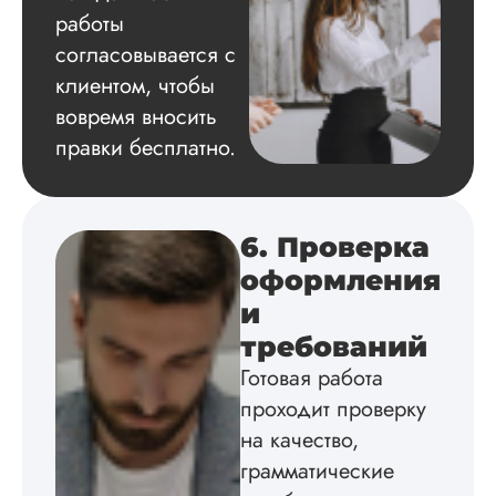
удивительно, мне
работы
выполнили лучше,
согласовывается с
ей. К ней научрук
приставал с тем, о
клиентом, чтобы
она взяла такие
вовремя вносить
источники, почему
рассмотрены в раб
правки бесплатно.
такие-то научные
школы и п...
Читать полный отзы
6. Проверка
оформления
Ирина
и
требований
Готовая работа
Вид работы:
проходит проверку
Магистерские
на качество,
диссертации
грамматические
Дата:
2024-03-30