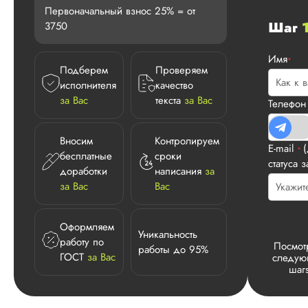
Первоначальный взнос 25% = от
Шаг
3750
Имя
*
Подберем
Проверяем
исполнителя
качество
за Вас
текста
за Вас
Телефо
Вносим
Контролируем
E-mail
*
бесплатные
сроки
статуса з
доработки
написания
за
за Вас
Вас
Оформляем
Уникальность
работу по
Посмот
работы до 95%
ГОСТ
за Вас
следу
шаг