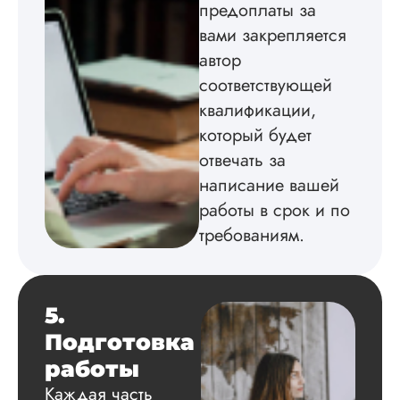
и, соответственно, 
предоплаты за
оформили работу.
вами закрепляется
Наверное, мне про
автор
повезло с исполн..
соответствующей
Читать полный отзы
квалификации,
который будет
Алена
отвечать за
написание вашей
работы в срок и по
Вид работы:
требованиям.
Магистерские
диссертации
Дата:
2024-02-20
5.
Мы со знакомой
заказали магистер
Подготовка
на пару: я по
работы
гидравлике, а она 
истории. И вот что
Каждая часть