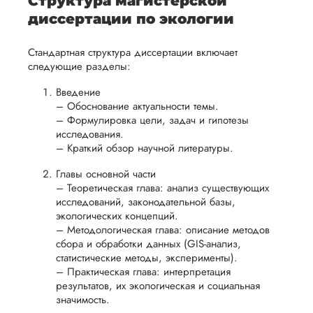
Структура магистерской
помочь
Дата:
2024-01-16
в
диссертации по экологии
вам
ния
разумные
Подруга посоветов
успешно
этот сервис, я зака
нциальности
сроки
Стандартная структура диссертации включает
пройти
магистерскую
следующие разделы:
после
процесс
диссертацию. Тема
утверждения
была несложная, н
Введение
защиты
запроса
получалось самой
– Обоснование актуальности темы.
научной
найти список
– Формулировка цели, задач и гипотезы
на
работы.
подходящих
исследования.
возврат.
законодательных ак
– Краткий обзор научной литературы.
Мне понравилось, 
Главы основной части
сразу все четко
– Теоретическая глава: анализ существующих
объяснили и
исследований, законодательной базы,
рассказали, догов
экологических концепций.
был и вообще
– Методологическая глава: описание методов
нормально в...
сбора и обработки данных (GIS-анализ,
статистические методы, эксперименты).
Читать полный отзы
– Практическая глава: интерпретация
результатов, их экологическая и социальная
значимость.
Алексей