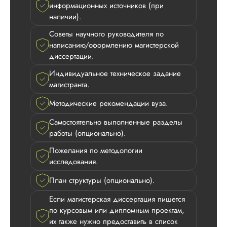
информационных источников (при
наличии).
Советы научного руководителя по
Дмитрий
написанию/оформлению магистерской
диссертации.
Индивидуальное техническое задание
магистранта.
Вид работы:
Магистерские
Методические рекомендации вуза.
диссертации
Дата:
2026-05-01
Самостоятельно выполненные разделы
работы (опционально).
Заказывала тут
магистерскую
Пожелания по методологии
диссертацию по
исследования.
сложной теме. Вы
намного дороже, 
План структуры (опционально).
заявленная стоимос
но результат того ст
Если магистерская диссертация пишется
Во-первых, нет ош
по курсовым или дипломным проектам,
в оформлении, во-
их также нужно предоставить в список