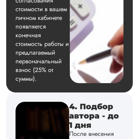
согласования
стоимости в вашем
Ольга
личном кабинете
Орловская
появляется
конечная
Вид работы:
стоимость работы и
Магистерские
предлагаемый
диссертации
первоначальный
Дата:
2024-03-04
взнос (25% от
Заказывала
суммы).
магистерскую
диссертацию по
зоологии.
Понравилось как
хорошо описали
4. Подбор
предмет исследов
автора - до
( повадки малой р
без подробностей)
1 дня
как подобрали
После внесения
методику к работе,