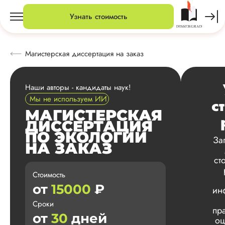
Узнать стоимость
Магистерская диссертация на заказ
Наши авторы - кандидаты наук!
Мы не используем ИИ
с
МАГИСТЕРСКАЯ
ДИССЕРТАЦИЯ
ПО ЭКОЛОГИИ
За
НА ЗАКАЗ
ст
Стоимость
от
15000
₽
ин
Сроки
пр
от
30
дней
оц