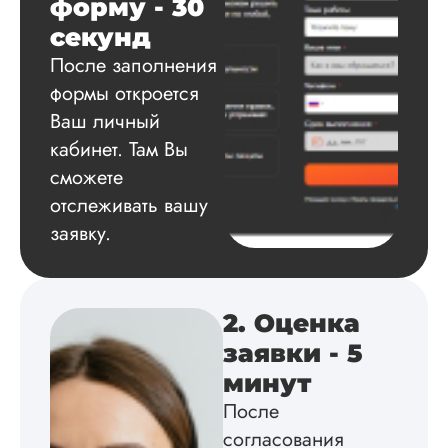
форму - 30
По срокам сделал
ВКР нормально, по
секунд
договору тоже
После заполнения
проблем никаких н
было, все условия
формы откроется
четко прописано, н
Ваш личный
никаких подводны
камней. Впервые з
кабинет. Там Вы
все время я спал
сможете
спокойно, фрагмен
отслеживать вашу
работы отправляли
четко по графику, 
заявку.
может пару дней +
Куратора все у...
Читать полный отзы
2. Оценка
заявки - 5
Лариса
минут
Петровна
После
согласования