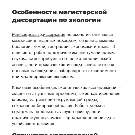
рекламации
график
заказывал срочно,
исследуемой
Мы также
ваться
и
выполнения
потому что до защ
темы.
готовы
Особенности магистерской
оставалось меньше
ельно
проведения
работы. В
предоставить
диссертации по экологии
месяца, по сути.
проверки
начале
помощь
Попросили
работы,
сотрудничества
предоставить спис
Магистерская диссертация
по экологии отличается
в
рекомендованной
ния
установленная
мы
междисциплинарным подходом, сочетая элементы
подготовке
литературы, метод
биологии, химии, географии, экономики и права. В
ого
сумма
обсудим
презентации
вуза и если есть ка
отличие от работ по техническим или гуманитарным
будет
и
то черновики, то и 
и речи
наукам, здесь требуется не только теоретический
возвращена
договоримся
тоже. Что...
анализ, но и практические исследования, включая
перед
полевые наблюдения, лабораторные эксперименты
ться
заказчику.
о сроках
защитой.
Читать полный отзы
или моделирование экосистем.
Мы
выполнения,
Наша
стремимся
чтобы
Ключевая особенность экологических исследований —
цель -
Ира
акцент на актуальные проблемы, такие как изменение
осуществлять
учесть
обеспечить
климата, загрязнение окружающей среды,
процесс
все
вам
сохранение биоразнообразия. Работа должна
возврата
аспекты
содержать не только научную новизну, но и
уверенность
практическую значимость, предлагая решения для
имые
способом,
написания
Вид работы:
в своей
устойчивого развития.
Магистерские
удобным
работы.
работе и
диссертации
для вас,