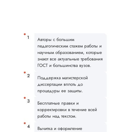
Вид работы:
Магистерские
диссертации
Авторы с большим
Дата:
2025-08-10
педагогическим стажем работы и
научным образованием, которые
Удалось заказать
знают все актуальные требования
наконец-то здесь
ГОСТ и большинства вузов.
магистерскую
диссертацию по
Поддержка магистерской
рекомендации под
диссертации вплоть до
Понравилось
отношение к клиен
процедуры ее защиты.
наличие договора,
есть гарантии и, чт
Бесплатные правки и
немаловажно, опла
корректировки в течение всей
частями. Мне
работы над текстом.
потребовалось
предоставить
Вычитка и оформление
индивидуальное