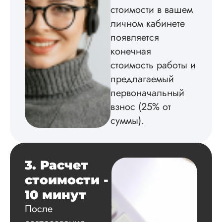
Вид работы:
стоимости в вашем
Магистерские
личном кабинете
диссертации
появляется
Дата:
2024-06-18
конечная
Сразу начну с
стоимость работы и
негатива. Не
понравилось, что
предлагаемый
ждать ответа
первоначальный
менеджера пришл
около получаса, хо
взнос (25% от
заказывать работу 
суммы).
конкурентов. Но
почитала отзывы и
решила рискнуть,
плюс вспомнила
3. Расчет
рекомендации мое
подружки. Автор
стоимости -
попался адекватны
10 минут
грамотный, я оши..
После
Читать полный отзы