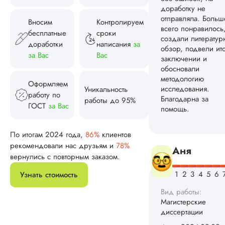
моему требователь
преподу что-то не..
Вносим
Контролируем
бесплатные
сроки
Читать полный отзы
доработки
написания
за
за Вас
Вас
Катя
Павличенк
Оформляем
Уникальность
работу по
работы до 95%
ГОСТ
за Вас
Вид работы:
Магистерские
диссертации
По итогам 2024 года,
86%
клиентов
рекомендовали нас друзьям и
78%
Дата:
2024-06-08
вернулись с повторным заказом.
Заказала тут
Узнать стоимость
магистерскую
диссертацию по
иностранному язык
вместе с докладом
презентацией. По