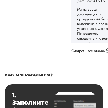
цене вышло намно
дешевле. Научног
руководителя каче
написания устроил
по оформлению б
небольшие пробл
которые быстро
решились. Тема б
раскр...
Читать полный отзы
Смотреть все отзывы
Игорь Д.
КАК МЫ РАБОТАЕМ?
Вид работы:
Магистерские
диссертации
1.
Дата:
2024-05-28
Заполните