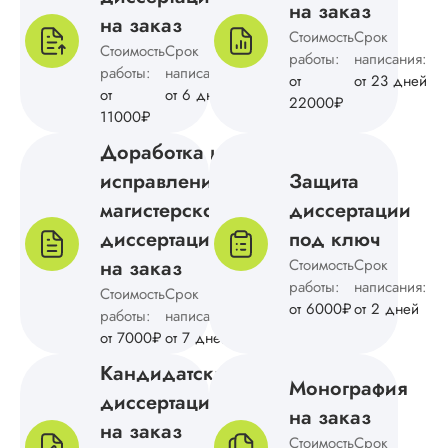
диссертацию по
на заказ
на заказ
английскому напис
Стоимость
Срок
без ошибок, на
Стоимость
Срок
работы:
написания:
доработку не
работы:
написания:
от
от 23 дней
отправляла. Больш
от
от 6 дней
всего понравилось,
22000₽
11000₽
создали литератур
обзор, подвели ито
Доработка и
заключении и
исправление
Защита
обосновали
методологию
магистерской
диссертации
исследования.
диссертации
под ключ
Благодарна за
помощь.
на заказ
Стоимость
Срок
работы:
написания:
Стоимость
Срок
от 6000₽
от 2 дней
работы:
написания:
от 7000₽
от 7 дней
Аня
Кандидатская
Монография
диссертация
на заказ
Вид работы:
на заказ
Стоимость
Срок
Магистерские