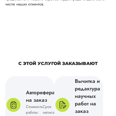
числе наших клиентов.
частями. Мне
потребовалось
предоставить
индивидуальное
техническое задан
спи...
Читать полный отзы
Элина Гро
С ЭТОЙ УСЛУГОЙ ЗАКАЗЫВАЮТ
Вид работы:
Вычитка и
Магистерские
редактура
диссертации
Автореферат
научных
Дата:
2025-03-15
на заказ
работ на
Структура магистер
Стоимость
Срок
заказ
диссертации
работы:
написания: