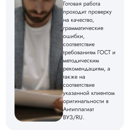
Готовая работа
заказали магистер
на пару: я по
проходит проверку
гидравлике, а она 
на качество,
истории. И вот что
удивительно, мне
грамматические
выполнили лучше,
ошибки,
ей. К ней научрук
соответствие
приставал с тем, о
она взяла такие
требованиям ГОСТ и
источники, почему
методическим
рассмотрены в раб
такие-то научные
рекомендациям, а
школы и п...
также на
соответствие
Читать полный отзы
указанной клиентом
оригинальности в
Ирина
Антиплагиат
ВУЗ/RU.
Вид работы: