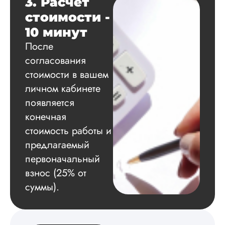
Лариса
3. Расчет
Петровна
стоимости -
10 минут
Вид работы:
После
Магистерские
согласования
диссертации
стоимости в вашем
Дата:
2024-06-18
личном кабинете
Сразу начну с
появляется
негатива. Не
конечная
понравилось, что
ждать ответа
стоимость работы и
менеджера пришл
предлагаемый
около получаса, хо
заказывать работу 
первоначальный
конкурентов. Но
взнос (25% от
почитала отзывы и
суммы).
решила рискнуть,
плюс вспомнила
рекомендации мое
подружки. Автор