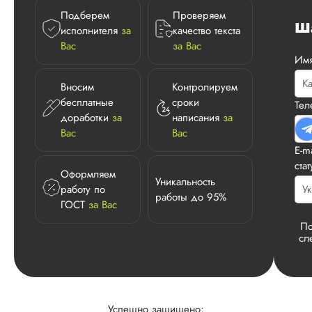
Подберем
Проверяем
Ш
исполнителя
за
качество текста
Вас
за Вас
Им
Вносим
Контролируем
бесплатные
сроки
Те
доработки
за
написания
за
Вас
Вас
E-m
ста
Оформляем
Уникальность
работу по
работы до 95%
ГОСТ
за Вас
По
сл
Успешно защищено: