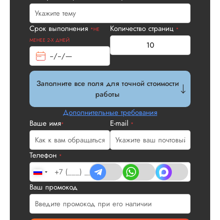
Срок выполнения
Количество страниц
*НЕ
*
МЕНЕЕ 2-Х ДНЕЙ
Дмитрий
Заполните все поля для точной стоимости
работы
Дополнительные требования
Вид работы:
Ваше имя
E-mail
*
*
Магистерские
диссертации
Телефон
Дата:
2026-05-01
*
Заказывала тут
магистерскую
Ваш промокод
диссертацию по
сложной теме. Вы
намного дороже, 