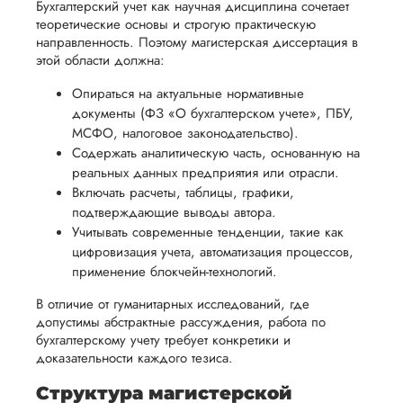
Бухгалтерский учет как научная дисциплина сочетает
У меня была
процесс
все
вам
теоретические основы и строгую практическую
диссертация по
возврата
аспекты
уверенность
направленность. Поэтому магистерская диссертация в
экономике. Все
имые
способом,
написания
этой области должна:
сделали четко, я
в своей
удобным
работы.
заказывал срочно,
работе и
Опираться на актуальные нормативные
потому что до защ
для вас,
помочь
документы (ФЗ «О бухгалтерском учете», ПБУ,
оставалось меньше
в
МСФО, налоговое законодательство).
месяца, по сути.
вам
ния
разумные
Попросили
Содержать аналитическую часть, основанную на
успешно
предоставить спис
нциальности
сроки
реальных данных предприятия или отрасли.
пройти
рекомендованной
Включать расчеты, таблицы, графики,
после
процесс
литературы, метод
подтверждающие выводы автора.
утверждения
вуза и если есть ка
защиты
Учитывать современные тенденции, такие как
то черновики, то и 
запроса
цифровизация учета, автоматизация процессов,
научной
тоже. Что...
на
применение блокчейн-технологий.
работы.
возврат.
Читать полный отзы
В отличие от гуманитарных исследований, где
допустимы абстрактные рассуждения, работа по
бухгалтерскому учету требует конкретики и
Ира
доказательности каждого тезиса.
Структура магистерской