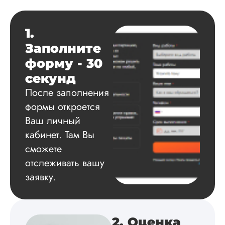
диссертацию по
иностранному язык
вместе с докладом
1.
презентацией. По
цене вышло намно
Заполните
дешевле. Научног
форму - 30
руководителя каче
написания устроил
секунд
по оформлению б
После заполнения
небольшие пробл
которые быстро
формы откроется
решились. Тема б
Ваш личный
раскр...
кабинет. Там Вы
Читать полный отзы
сможете
отслеживать вашу
Игорь Д.
заявку.
Вид работы:
2. Оценка