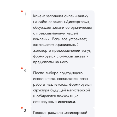
диссертации
Дата:
2025-10-24
Клиент заполняет онлайн-заявку
Магистерскую
на сайте сервиса «Диссерград»,
диссертацию по
обсуждает детали сотрудничества
теоретической
механике выполни
с представителями нашей
сроки, указанные 
компании. Если все устраивает,
договоре
заключается официальный
сотрудничества. М
договор о предоставлении услуг,
понравилась струк
формируется стоимость заказа и
исследования,
предоплаты за него.
логическая
последовательност
После выбора подходящего
разделов, грамотн
исполнителя, составляется план
оформление работ
работы над текстом, формируется
наличие переходо
структура будущей магистерской
между основными
разде...
и отбираются подходящие
литературные источники.
Читать полный отзы
Готовые разделы магистерской
Очень приятно это