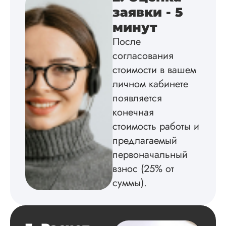
Магистерские
заявки - 5
диссертации
минут
Дата:
2024-05-28
После
По срокам сделал
ВКР нормально, по
согласования
договору тоже
стоимости в вашем
проблем никаких н
личном кабинете
было, все условия
четко прописано, н
появляется
никаких подводны
конечная
камней. Впервые з
все время я спал
стоимость работы и
спокойно, фрагмен
предлагаемый
работы отправляли
первоначальный
четко по графику, 
может пару дней +
взнос (25% от
Куратора все у...
суммы).
Читать полный отзы