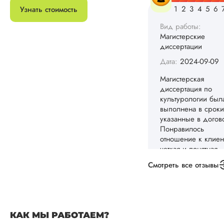
результаты
Узнать стоимость
исследования. Па
раз отправляли на
доработку, так как
моему требователь
преподу что-то не..
Читать полный отзы
Катя
Павличенк
Вид работы:
Магистерские
Смотреть все отзывы
диссертации
Дата:
2024-06-08
Заказала тут
КАК МЫ РАБОТАЕМ?
магистерскую