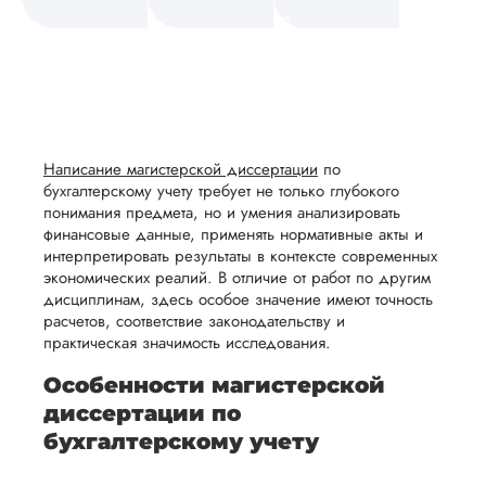
а также
и
хорошо
средств.
своевременно
ам
отражает
содержит
проконсультировал
После
уточним
предложили заклю
ваше
все
официальный дого
ьная
заполнения
все
уникальное
необходимые
сотрудничества,
ция,
бланка
детали и
аний.
видение
правки.
попросили
рекламации
график
предоставить
исследуемой
Мы также
ваться
и
выполнения
методичку и други
темы.
Написание магистерской диссертации
готовы
по
документы. И...
ельно
проведения
работы. В
бухгалтерскому учету требует не только глубокого
предоставить
понимания предмета, но и умения анализировать
проверки
начале
Читать полный отзы
помощь
финансовые данные, применять нормативные акты и
работы,
сотрудничества
в
интерпретировать результаты в контексте современных
ния
установленная
мы
экономических реалий. В отличие от работ по другим
подготовке
Олег
ого
сумма
дисциплинам, здесь особое значение имеют точность
обсудим
презентации
расчетов, соответствие законодательству и
будет
и
и речи
практическая значимость исследования.
возвращена
договоримся
перед
Вид работы:
ться
заказчику.
Особенности магистерской
о сроках
защитой.
Магистерские
Мы
диссертации по
выполнения,
Наша
диссертации
стремимся
бухгалтерскому учету
чтобы
цель -
Дата:
2024-01-13
осуществлять
учесть
обеспечить