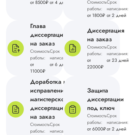
получилось
Стоимость
Срок
от 8500₽
от 4 дней
последовательной,
работы:
написания:
четкой и логичной.
от 1800₽
от 2 дней
Выполнили быстро
ошибок я не нашл
Глава
Диссертация
куратору тоже
диссертации
понравился текст
на заказ
исследования.
на заказ
Стоимость
Срок
Спасибо за то, что
Стоимость
Срок
работы:
написания:
помогли выполнить
работы:
написания:
от
от 23 дней
сроки и что не
от
от 6 дней
пришлось
22000₽
11000₽
дорабатывать.
Доработка и
исправление
Защита
Ольга Н.
магистерской
диссертации
диссертации
под ключ
на заказ
Стоимость
Срок
Вид работы:
работы:
написания:
Стоимость
Срок
Магистерские
от 6000₽
от 2 дней
работы:
написания:
диссертации