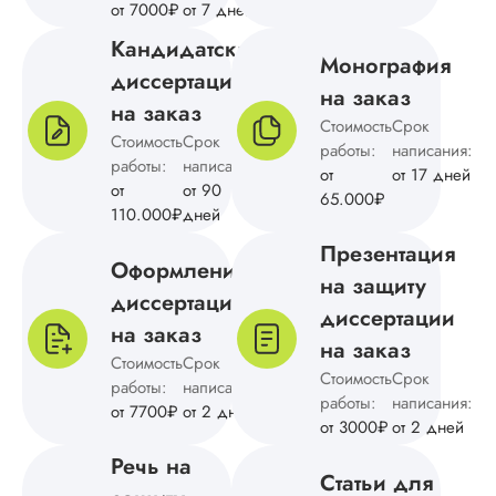
от 7000₽
от 7 дней
Дата:
2024-12-10
Кандидатская
Монография
Магистерскую
диссертация
диссертацию по
на заказ
на заказ
английскому напис
Стоимость
Срок
без ошибок, на
Стоимость
Срок
работы:
написания:
доработку не
работы:
написания:
от
от 17 дней
отправляла. Больш
от
от 90
65.000₽
всего понравилось,
110.000₽
дней
создали литератур
обзор, подвели ито
Презентация
Оформление
заключении и
на защиту
обосновали
диссертации
методологию
диссертации
на заказ
исследования.
на заказ
Благодарна за
Стоимость
Срок
Стоимость
помощь.
Срок
работы:
написания:
работы:
написания:
от 7700₽
от 2 дней
от 3000₽
от 2 дней
Речь на
Аня
Статьи для