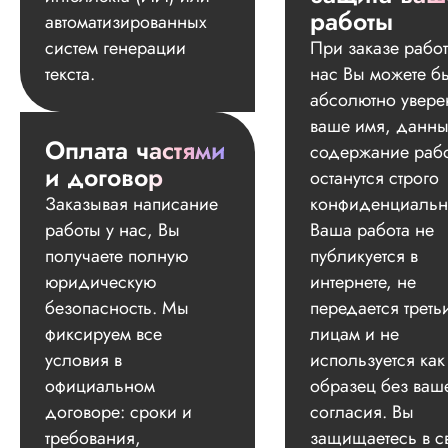
работы
автоматизированных
систем генерации
При заказе работ
текста.
нас Вы можете б
абсолютно увере
ваше имя, данны
Оплата частями
содержание раб
и договор
останутся строго
Заказывая написание
конфиденциальн
работы у нас, Вы
Ваша работа не
получаете полную
публикуется в
юридическую
интернете, не
безопасность. Мы
передается треть
фиксируем все
лицам и не
условия в
используется как
официальном
образец без ваш
договоре: сроки и
согласия. Вы
требования,
защищаетесь в с