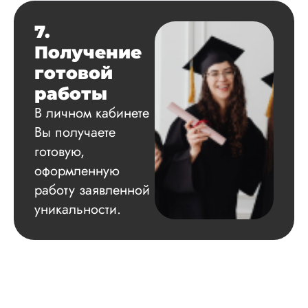
Магистерские
диссертации
7.
Дата:
2024-03-30
Получение
ВКР по физике
готовой
выполнили на тве
«4». Снимаю один
работы
балл за то, что дол
В личном кабинете
ждала ответа
Вы получаете
менеджера и всех
разъяснений по
готовую,
поводу заказа. Пр
оформленную
этом, моя подруга 
заказывала тут рабо
работу заявленной
ответили практичес
уникальности.
сразу. Магистерска
диссертация была
выполнена кач...
Читать полный отзы