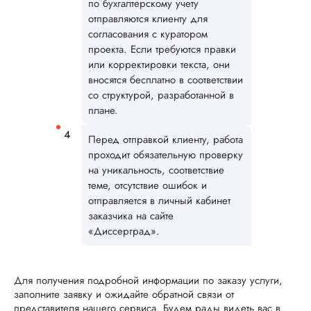
по бухгалтерскому учету
Ответ от Dissergra
слышать! Спасибо. 
отправляются клиенту для
согласования с куратором
проекта. Если требуются правки
Юлия
или корректировки текста, они
вносятся бесплатно в соответствии
со структурой, разработанной в
плане.
Вид работы:
Магистерские
Перед отправкой клиенту, работа
диссертации
проходит обязательную проверку
Дата:
2025-08-10
на уникальность, соответствие
Удалось заказать
теме, отсутствие ошибок и
наконец-то здесь
отправляется в личный кабинет
магистерскую
заказчика на сайте
диссертацию по
«Диссерград».
рекомендации под
Понравилось
отношение к клиен
Для получения подробной информации по заказу услуги,
наличие договора,
заполните заявку и ожидайте обратной связи от
есть гарантии и, чт
представителя нашего сервиса. Будем рады видеть вас в
немаловажно, опла