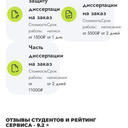
защиту
диссертации
диссертации
на заказ
на заказ
Вид работы:
Стоимость
Срок
Магистерские
Стоимость
Срок
работы:
написания:
диссертации
работы:
написания:
от 5500₽
от 2 дней
Дата:
2024-09-09
от 1500₽
от 1 дней
Часть
Магистерская
диссертация по
диссертации
культурологии был
на заказ
выполнена в сроки
указанные в догов
Стоимость
Срок
Понравилось
работы:
написания:
отношение к клиен
от
от 2 дней
четкая и понятная
11000₽
структура, обоснов
методологии и
подведение итогов
результатам
исследования.
ОТЗЫВЫ СТУДЕНТОВ И РЕЙТИНГ
Уникальность тоже
СЕРВИСА - 9.2 ⭐
порадовала, с...