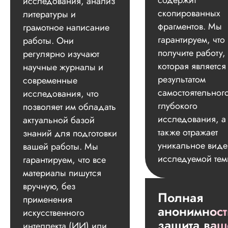
содержит
исследования, анализ
скопированных
литературы и
фрагментов. Мы
грамотное написание
гарантируем, что
работы. Они
получите работу,
регулярно изучают
которая является
научные журналы и
результатом
современные
самостоятельног
исследования, что
глубокого
позволяет им обладать
исследования, а
актуальной базой
также отражает
знаний для подготовки
уникальное вид
вашей работы. Мы
исследуемой тем
гарантируем, что все
материалы пишутся
вручную, без
Полная
применения
анонимност
искусственного
защита ваш
интеллекта (ИИ) или