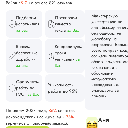
Рейтинг
9.2
на основе 821 отзывов
Читать полный отзы
Подберем
Проверяем
исполнителя
качество
Тамилла
за Вас
текста
за Вас
Вносим
Контролируем
Вид работы:
бесплатные
сроки
Магистерские
доработки
написания
за
диссертации
за Вас
Вас
Дата:
2024-09-05
Оформляем
Заказывала
Уникальность
магистерскую
работу по
работы до 95%
диссертацию по
ГОСТ
за Вас
экономике. Созда
грамотную и
последовательную
По итогам 2024 года,
86%
клиентов
структуру, оформи
рекомендовали нас друзьям и
78%
по методичке и гос
вернулись с повторным заказом.
грамотно обоснова