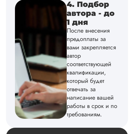
попался адекватны
4. Подбор
грамотный, я оши..
автора - до
Читать полный отзы
1 дня
После внесения
Ольга
предоплаты за
Орловская
вами закрепляется
автор
Вид работы:
соответствующей
Магистерские
квалификации,
диссертации
который будет
Дата:
2024-03-04
отвечать за
Заказывала
написание вашей
магистерскую
работы в срок и по
диссертацию по
зоологии.
требованиям.
Понравилось как
хорошо описали
предмет исследов