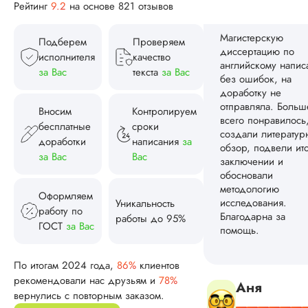
Заказывала
Рейтинг
9.2
на основе 821 отзывов
магистерскую
диссертацию по
Подберем
Проверяем
экономике. Созда
исполнителя
качество
грамотную и
за Вас
текста
за Вас
последовательную
структуру, оформи
по методичке и гос
Вносим
Контролируем
грамотно обоснова
бесплатные
сроки
результаты
доработки
написания
за
исследования. Па
за Вас
Вас
раз отправляли на
доработку, так как
моему требователь
Оформляем
преподу что-то не..
Уникальность
работу по
работы до 95%
Читать полный отзы
ГОСТ
за Вас
По итогам 2024 года,
86%
клиентов
Катя
рекомендовали нас друзьям и
78%
Павличенк
вернулись с повторным заказом.