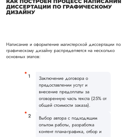
КАК ПОСТРОЕН ПРОЦЕСС НАПИСАНИЯ
разделов, грамотн
ДИССЕРТАЦИИ ПО ГРАФИЧЕСКОМУ
оформление работ
ДИЗАЙНУ
наличие переходо
между основными
разде...
Читать полный отзы
Написание и оформление магистерской диссертации по
графическому дизайну распределяется на несколько
Очень приятно это
Ответ от Dissergra
основных этапов:
слышать! Спасибо. 
Юлия
Заключение договора о
предоставлении услуг и
внесение предоплаты за
оговоренную часть текста (25% от
Вид работы:
общей стоимости заказа).
Магистерские
диссертации
Выбор автора с подходящим
Дата:
2025-08-10
опытом работы, разработка
контент плана-графика, отбор и
Удалось заказать