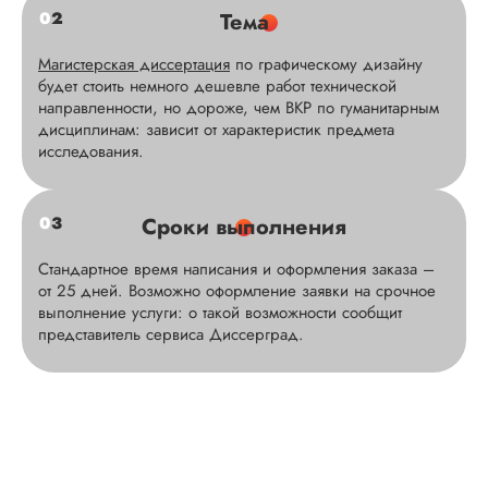
0
2
Тема
Магистерская диссертация
по графическому дизайну
будет стоить немного дешевле работ технической
направленности, но дороже, чем ВКР по гуманитарным
дисциплинам: зависит от характеристик предмета
исследования.
0
3
Сроки выполнения
Стандартное время написания и оформления заказа –
от 25 дней. Возможно оформление заявки на срочное
выполнение услуги: о такой возможности сообщит
представитель сервиса Диссерград.