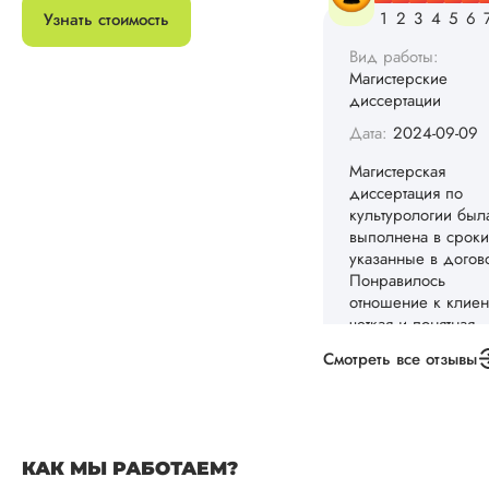
Узнать стоимость
Вид работы:
Магистерские
диссертации
Дата:
2024-06-08
Заказала тут
магистерскую
диссертацию по
иностранному язык
вместе с докладом
презентацией. По
цене вышло намно
дешевле. Научног
руководителя каче
написания устроил
Смотреть все отзывы
по оформлению б
небольшие пробл
которые быстро
решились. Тема б
раскр...
КАК МЫ РАБОТАЕМ?