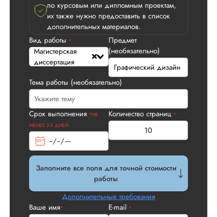
диссертации
по курсовым или дипломным проектам,
их также нужно предоставить в список
Дата:
2026-05-01
дополнительных материалов.
Заказывала тут
Вид работы
Предмет
*
магистерскую
(необязательно)
Магистерская
диссертацию по
диссертация
сложной теме. Вы
намного дороже, 
Тема работы (необязательно)
заявленная стоимос
но результат того ст
Во-первых, нет ош
в оформлении, во-
Срок выполнения
Количество страниц
*НЕ
*
вторых, высокая
МЕНЕЕ 2-Х ДНЕЙ
уникальность, в-
третьих, удобная
структура в которо
запутаться. Ну...
Заполните все поля для точной стоимости
работы
Читать полный отзы
Дополнительные требования
Спасибо! Передад
Ответ от Dissergra
Ваше имя
E-mail
*
*
ваши слова команд