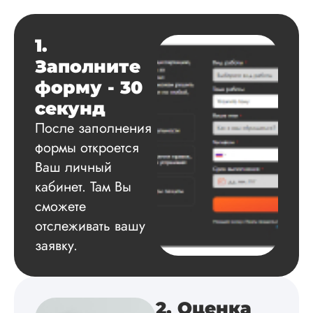
Читать полный отзы
1.
Игорь Д.
Заполните
форму - 30
Вид работы:
секунд
Магистерские
После заполнения
диссертации
формы откроется
Дата:
2024-05-28
Ваш личный
По срокам сделал
кабинет. Там Вы
ВКР нормально, по
сможете
договору тоже
проблем никаких н
отслеживать вашу
было, все условия
заявку.
четко прописано, н
никаких подводны
камней. Впервые з
все время я спал
спокойно, фрагмен
2. Оценка