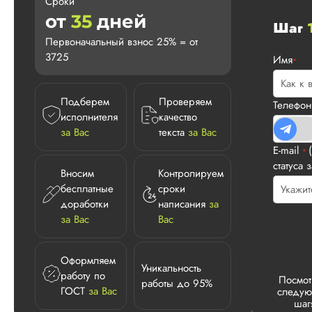
Сроки
от
35
дней
Шаг
Первоначальный взнос 25% = от
3725
Имя
*
Подберем
Проверяем
Телефо
исполнителя
качество
за Вас
текста
за Вас
E-mail
*
статуса 
Вносим
Контролируем
бесплатные
сроки
доработки
написания
за
за Вас
Вас
Оформляем
Уникальность
работу по
Посмот
работы до 95%
ГОСТ
за Вас
следу
шаг