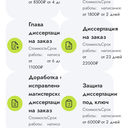
Стоимость
Срок
от 8500₽
от 4 дней
работы:
написания:
Ольга Н.
от 1800₽
от 2 дней
Глава
Диссертация
диссертации
на заказ
Вид работы:
на заказ
Магистерские
Стоимость
Срок
диссертации
Стоимость
Срок
работы:
написания:
работы:
написания:
Дата:
2024-12-10
от
от 23 дней
от
от 6 дней
22000₽
Магистерскую
11000₽
диссертацию по
Доработка и
английскому напис
без ошибок, на
исправление
Защита
доработку не
магистерской
диссертации
отправляла. Больш
всего понравилось,
диссертации
под ключ
создали литератур
на заказ
Стоимость
Срок
обзор, подвели ито
работы:
написания:
Стоимость
Срок
заключении и
от 6000₽
от 2 дней
обосновали
работы:
написания: