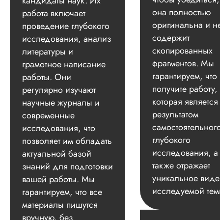
кандидаты наук. Их
она полностью
работа включает
оригинальна и н
проведение глубокого
содержит
исследования, анализ
скопированных
литературы и
фрагментов. Мы
грамотное написание
гарантируем, что
работы. Они
получите работу,
регулярно изучают
которая является
научные журналы и
результатом
современные
самостоятельног
исследования, что
глубокого
позволяет им обладать
исследования, а
актуальной базой
также отражает
знаний для подготовки
уникальное вид
вашей работы. Мы
исследуемой тем
гарантируем, что все
материалы пишутся
вручную, без