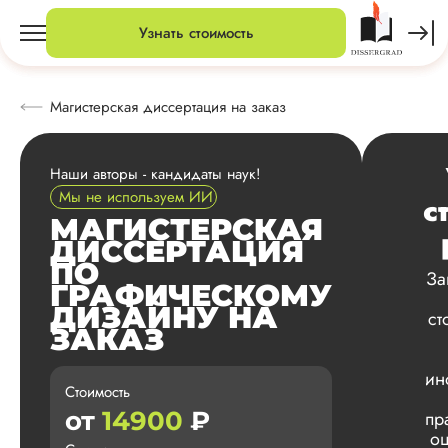
Узнать стоимость
Магистерская диссертация на заказ
Наши авторы - кандидаты наук!
Мы не используем ИИ
с
МАГИСТЕРСКАЯ
ДИССЕРТАЦИЯ
ПО
За
ГРАФИЧЕСКОМУ
ДИЗАЙНУ НА
ст
ЗАКАЗ
ин
Стоимость
от
14900
₽
пр
оц