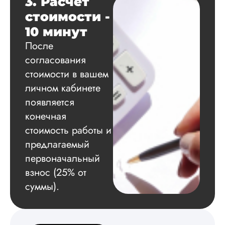
3. Расчет
около получаса, хо
стоимости -
заказывать работу 
конкурентов. Но
10 минут
почитала отзывы и
После
решила рискнуть,
плюс вспомнила
согласования
рекомендации мое
стоимости в вашем
подружки. Автор
личном кабинете
попался адекватны
грамотный, я оши..
появляется
конечная
Читать полный отзы
стоимость работы и
предлагаемый
Ольга
первоначальный
Орловская
взнос (25% от
суммы).
Вид работы:
Магистерские
диссертации