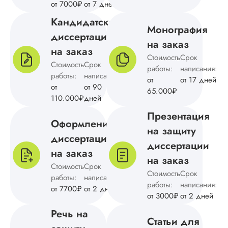
методологию
от 7000₽
от 7 дней
исследования.
Кандидатская
Благодарна за
Монография
помощь.
диссертация
на заказ
на заказ
Стоимость
Срок
Стоимость
Срок
работы:
написания:
Аня
работы:
написания:
от
от 17 дней
от
от 90
65.000₽
110.000₽
дней
Презентация
Вид работы:
Оформление
Магистерские
на защиту
диссертации
диссертации
диссертации
на заказ
Дата:
2024-09-09
на заказ
Стоимость
Срок
Магистерская
Стоимость
Срок
работы:
написания:
диссертация по
работы:
написания:
от 7700₽
от 2 дней
культурологии был
от 3000₽
от 2 дней
выполнена в сроки
указанные в догов
Речь на
Статьи для
Понравилось