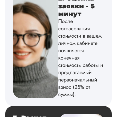
работы отправляли
заявки - 5
четко по графику, 
может пару дней +
минут
Куратора все у...
После
согласования
Читать полный отзы
стоимости в вашем
личном кабинете
Лариса
появляется
Петровна
конечная
стоимость работы и
Вид работы:
предлагаемый
Магистерские
диссертации
первоначальный
Дата:
2024-06-18
взнос (25% от
суммы).
Сразу начну с
негатива. Не
понравилось, что
ждать ответа
менеджера пришл