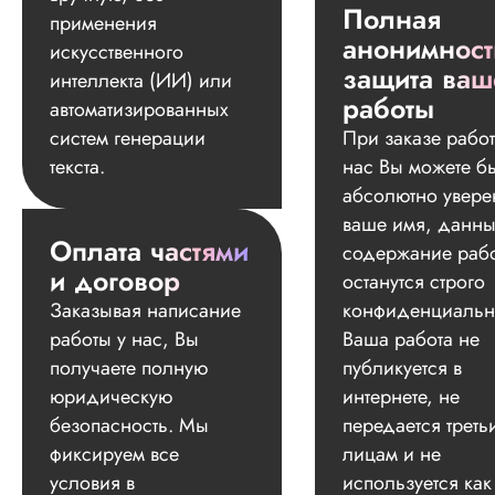
Полная
применения
анонимност
искусственного
защита ваш
интеллекта (ИИ) или
работы
автоматизированных
систем генерации
При заказе работ
текста.
нас Вы можете б
абсолютно увере
ваше имя, данны
Оплата частями
содержание раб
и договор
останутся строго
Заказывая написание
конфиденциальн
работы у нас, Вы
Ваша работа не
получаете полную
публикуется в
юридическую
интернете, не
безопасность. Мы
передается треть
фиксируем все
лицам и не
условия в
используется как