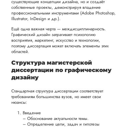
существующие концепции дизайна, но и создаёт
процесс
все
тоже. Что...
вам
собственные проекты, демонстрируя владение
возврата
аспекты
уверенность
профессиональными инструментами (Adobe Photoshop,
Читать полный отзы
имые
способом,
написания
Illustrator, InDesign и др.).
в своей
удобным
работы.
работе и
Ещё одна важная черта — междисциплинарность.
Ира
для вас,
Графический дизайн затрагивает психологию
помочь
в
восприятия, маркетинг, искусство и технологии,
вам
поэтому диссертация может включать элементы этих
ния
разумные
успешно
областей.
нциальности
сроки
Вид работы:
пройти
Магистерские
после
Структура магистерской
процесс
диссертации
утверждения
диссертации по графическому
защиты
Дата:
2024-01-16
запроса
дизайну
научной
на
Подруга посоветов
работы.
возврат.
Стандартная структура диссертации соответствует
этот сервис, я зака
требованиям большинства вузов, но имеет свои
магистерскую
нюансы:
диссертацию. Тема
была несложная, н
Введение
получалось самой
– Обоснование актуальности темы.
найти список
– Определение цели, задач и гипотезы
подходящих