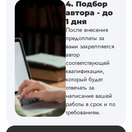
Дата:
2024-03-04
4. Подбор
Заказывала
автора - до
магистерскую
1 дня
диссертацию по
зоологии.
После внесения
Понравилось как
предоплаты за
хорошо описали
вами закрепляется
предмет исследов
( повадки малой р
автор
без подробностей)
соответствующей
как подобрали
методику к работе,
квалификации,
и, соответственно, 
который будет
оформили работу.
отвечать за
Наверное, мне про
повезло с исполн..
написание вашей
работы в срок и по
Читать полный отзы
требованиям.
Алена