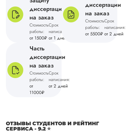
защиту
отношение к клиен
диссертации
четкая и понятная
диссертации
на заказ
структура, обоснов
на заказ
методологии и
Стоимость
Срок
Стоимость
Срок
подведение итогов
работы:
написания:
результатам
работы:
написания:
от 5500₽
от 2 дней
исследования.
от 1500₽
от 1 дней
Уникальность тоже
Часть
порадовала, с...
диссертации
Читать полный отзы
на заказ
Стоимость
Срок
Тамилла
работы:
написания:
от
от 2 дней
11000₽
Вид работы:
Магистерские
диссертации
ОТЗЫВЫ СТУДЕНТОВ И РЕЙТИНГ
Дата:
2024-09-05
СЕРВИСА - 9.2 ⭐