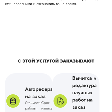
стать полезными и сэкономить ваше время.
Вид работы:
Магистерские
диссертации
Дата:
2025-03-15
Структура магистер
диссертации
получилось
последовательной,
четкой и логичной.
Выполнили быстро
С ЭТОЙ УСЛУГОЙ ЗАКАЗЫВАЮТ
ошибок я не нашл
куратору тоже
понравился текст
Вычитка и
исследования.
Спасибо за то, что
редактура
помогли выполнить
Автореферат
научных
сроки и что не
на заказ
пришлось
работ на
дорабатывать.
Стоимость
Срок
заказ
работы:
написания: