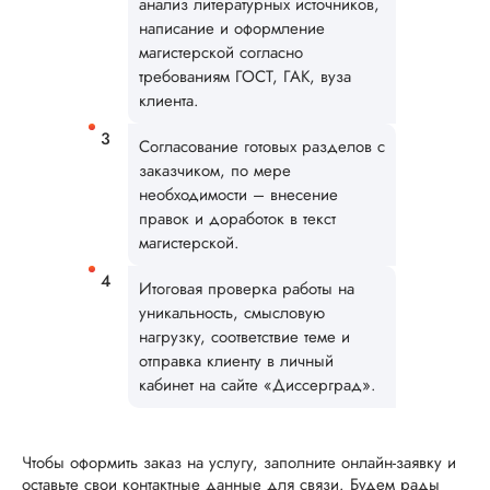
анализ литературных источников,
наконец-то здесь
написание и оформление
магистерскую
магистерской согласно
диссертацию по
рекомендации под
требованиям ГОСТ, ГАК, вуза
Понравилось
клиента.
отношение к клиен
наличие договора,
Согласование готовых разделов с
есть гарантии и, чт
заказчиком, по мере
немаловажно, опла
необходимости – внесение
частями. Мне
правок и доработок в текст
потребовалось
магистерской.
предоставить
индивидуальное
Итоговая проверка работы на
техническое задан
уникальность, смысловую
спи...
нагрузку, соответствие теме и
Читать полный отзы
отправка клиенту в личный
кабинет на сайте «Диссерград».
Элина Гро
Чтобы оформить заказ на услугу, заполните онлайн-заявку и
оставьте свои контактные данные для связи. Будем рады