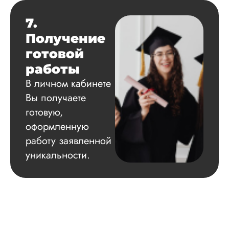
ответили практичес
сразу. Магистерска
7.
диссертация была
Получение
выполнена кач...
готовой
Читать полный отзы
работы
В личном кабинете
Марина
Вы получаете
готовую,
оформленную
Вид работы:
работу заявленной
Магистерские
диссертации
уникальности.
Дата:
2024-04-13
Обращаюсь уже н
первый раз и всег
довольна
результатами: то л
то контрольные, эт