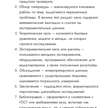
предстоит проверить.
Вид работы:
Обзор литературы – анализируются ключевые
Кандидатская
диссертация
работы по теме, выделяются нерешенные
проблемы. В физике этот раздел часто содержит
Дата:
2024-04-08
математические выкладки и ссылки на
Нужно было прове
экспериментальные данные.
уже готовую
Теоретическая часть – излагаются базовые
диссертацию на
уравнения, модели и методы, на которых
ошибки, одним
строится исследование.
словом,
Экспериментальная часть или расчеты –
нормоконтроль. П
описываются методики экспериментов,
того, как сдал рабо
оборудование, программное обеспечение для
на проверку мне
моделирования, а также полученные результаты.
научрук рассказал,
Обсуждение – интерпретируются данные,
я допустил оплошн
сравниваются с существующими теориями,
в выборе методоло
исследования и м
оценивается погрешность измерений.
было решить
Заключение – подводятся итоги, формулируются
проблему иначе.
перспективы дальнейших исследований.
Изменил зак...
Библиография – оформляется в соответствии с
ГОСТ или требованиями вуза, включает как
Читать полный отзы
классические труды, так и свежие публикации в