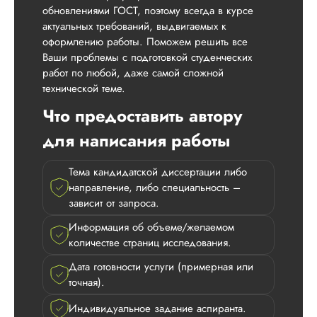
Ответ от Dissergra
мотиватор! Спасибо
обновлениями ГОСТ, поэтому всегда в курсе
актуальных требований, выдвигаемых к
оформлению работы. Поможем решить все
Катарина
Ваши проблемы с подготовкой студенческих
работ по любой, даже самой сложной
технической теме.
Вид работы:
Что предоставить автору
Кандидатская
для написания работы
диссертация
Дата:
2025-08-09
Тема кандидатской диссертации либо
Заказывала тут
направление, либо специальность –
кандидатскую
зависит от запроса.
диссертацию для
своей родственни
Информация об объеме/желаемом
на подарок.
количестве страниц исследования.
Родственница прия
Дата готовности услуги (примерная или
удивилась и проси
точная).
передать, что все
выполнено просто
Индивидуальное задание аспиранта.
отлично, ее