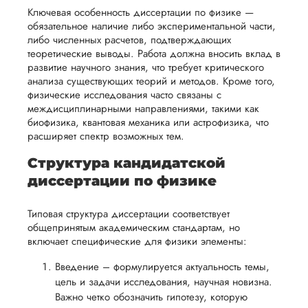
осуществлять
учесть
обеспечить
кандидатской: не
Ключевая особенность диссертации по физике —
процесс
все
могла найти
вам
обязательное наличие либо экспериментальной части,
информацию по
возврата
аспекты
либо численных расчетов, подтверждающих
уверенность
определенному
теоретические выводы. Работа должна вносить вклад в
имые
способом,
написания
в своей
региону (не хочу
развитие научного знания, что требует критического
удобным
работы.
писать подробност
работе и
анализа существующих теорий и методов. Кроме того,
для вас,
чтобы не нарваться
физические исследования часто связаны с
помочь
проверки). Заполн
в
междисциплинарными направлениями, такими как
вам
заявку на сайте, м
биофизика, квантовая механика или астрофизика, что
ния
разумные
просчитали стоимос
успешно
расширяет спектр возможных тем.
нциальности
сроки
заключили договор
пройти
Исполнитель попа
после
Структура кандидатской
процесс
адекватный, меня
утверждения
диссертации по физике
защиты
пос...
запроса
научной
Типовая структура диссертации соответствует
Читать полный отзы
на
работы.
общепринятым академическим стандартам, но
возврат.
включает специфические для физики элементы:
Евгений А
Введение – формулируется актуальность темы,
цель и задачи исследования, научная новизна.
Важно четко обозначить гипотезу, которую