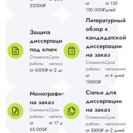
от
от 135
Автор выполнил
22000₽
150.000₽
дней
кандидатскую
диссертацию по
Литературный
физике на твердую
обзор к
«четвертку». Мне
Защита
подобрали
кандидатской
диссертации
подходящие метод
диссертации
исследования,
под ключ
разработали ход
на заказ
Стоимость
Срок
действий над
Стоимость
Срок
работы:
написания:
поставленной
работы:
написания:
проблемой,
от 6000₽
от 2 дней
от
выполнили все
от 4 дней
необходимые расч
15000₽
оформили по
Статьи для
Монография
требованиям гост. 
недостатков – ...
диссертации
на заказ
на заказ
Стоимость
Срок
Читать полный отзы
работы:
написания:
Стоимость
Срок
от
от 17 дней
работы:
написания:
Алексей Н
65.000₽
от 5500₽
от 2 дней