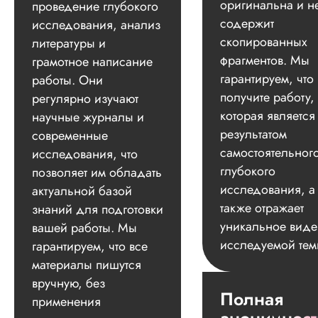
оригинальна и н
проведение глубокого
содержит
исследования, анализ
скопированных
литературы и
фрагментов. Мы
грамотное написание
гарантируем, что
работы. Они
получите работу,
регулярно изучают
которая является
научные журналы и
результатом
современные
самостоятельног
исследования, что
глубокого
позволяет им обладать
исследования, а
актуальной базой
также отражает
знаний для подготовки
уникальное вид
вашей работы. Мы
исследуемой тем
гарантируем, что все
материалы пишутся
вручную, без
Полная
применения