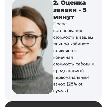
2. Оценка
Вид работы:
Кандидатская
заявки - 5
диссертация
минут
Дата:
2024-06-20
После
Скажу сразу – так
согласования
качества я не ожид
стоимости в вашем
Менеджер любезн
мне рассказал об
личном кабинете
условиях
появляется
сотрудничества,
обсудили все дета
конечная
Все документы,
стоимость работы и
которые были у ме
предлагаемый
на руках я
предоставила. Был
первоначальный
мысли что со срок
взнос (25% от
что-то прогорит или
бред напишут (у м
суммы).
повы...
Читать полный отзы