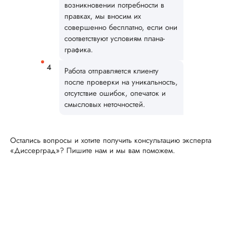
возникновении потребности в
клиентам хорошее,
стараются под...
правках, мы вносим их
совершенно бесплатно, если они
Читать полный отзы
соответствуют условиям плана-
графика.
Дима
Работа отправляется клиенту
после проверки на уникальность,
отсутствие ошибок, опечаток и
смысловых неточностей.
Вид работы:
Кандидатская
диссертация
Остались вопросы и хотите получить консультацию эксперта
Дата:
2025-01-10
«Диссерград»? Пишите нам и мы вам поможем.
Кандидатская по
географии была
выполнена в
оговоренные срок
Преимущества:
выгодная схема
сотрудничества,