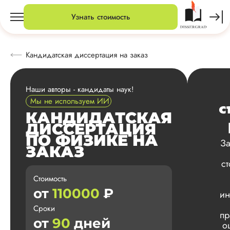
Узнать стоимость
Кандидатская диссертация на заказ
Наши авторы - кандидаты наук!
Мы не используем ИИ
с
КАНДИДАТСКАЯ
ДИССЕРТАЦИЯ
ПО ФИЗИКЕ НА
За
ЗАКАЗ
с
Стоимость
от
110000
₽
ин
Сроки
пр
от
90
дней
о