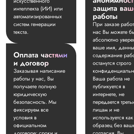
анонимност
искусственного
защита ваш
интеллекта (ИИ) или
работы
автоматизированных
систем генерации
При заказе работ
текста.
нас Вы можете б
абсолютно увере
ваше имя, данны
Оплата частями
содержание раб
и договор
останутся строго
Заказывая написание
конфиденциальн
работы у нас, Вы
Ваша работа не
получаете полную
публикуется в
юридическую
интернете, не
безопасность. Мы
передается треть
фиксируем все
лицам и не
условия в
используется как
официальном
образец без ваш
договоре: сроки и
согласия. Вы