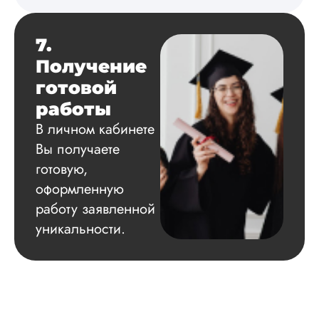
Вид работы:
Кандидатская
диссертация
7.
Дата:
2024-05-10
Получение
Не было времени
готовой
самой подготовить
работы
кандидатскую по
английскому, поэто
В личном кабинете
решила заказать ту
Вы получаете
срочном порядке.
готовую,
Вышло немного
дороже, но к
оформленную
указанным срокам
работу заявленной
успели четко. По
большому счету, м
уникальности.
волновал только
литературный обзо
оформление работ
так –...
Читать полный отзы