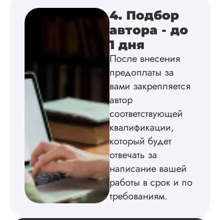
потребовались мел
4. Подбор
доработки текста, 
ничего существенн
автора - до
Спаси...
1 дня
Читать полный отзы
После внесения
предоплаты за
Олежа
вами закрепляется
автор
соответствующей
Вид работы:
квалификации,
Кандидатская
который будет
диссертация
отвечать за
Дата:
2024-07-01
написание вашей
Заказывал
работы в срок и по
кандидатскую по
требованиям.
психологии для св
девушки, у нее уж
большая часть был