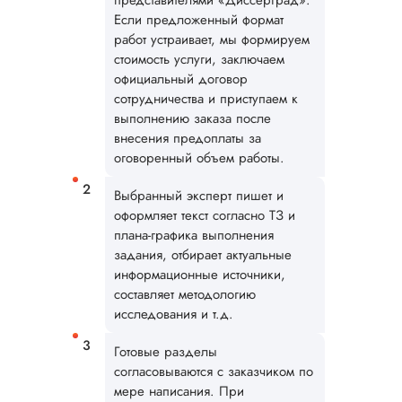
представителями «Диссерград».
Если предложенный формат
работ устраивает, мы формируем
стоимость услуги, заключаем
Вид работы:
официальный договор
Кандидатская
сотрудничества и приступаем к
диссертация
выполнению заказа после
Дата:
2025-02-05
внесения предоплаты за
оговоренный объем работы.
Кандидатская по
географии была
Выбранный эксперт пишет и
выполнена в
оговоренные срок
оформляет текст согласно ТЗ и
Преимущества:
плана-графика выполнения
выгодная схема
задания, отбирает актуальные
сотрудничества,
информационные источники,
удобные способы
составляет методологию
оплаты заказа,
исследования и т.д.
качественное
написание и
Готовые разделы
оформление, высо
согласовываются с заказчиком по
оригинальность тек
мере написания. При
и т.д. Отношение 