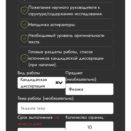
требовательный
Пожелания научного руководителя к
научный руководит
структуре/содержанию исследования.
даже замечаний н
сделал. Все хорош
Методичка аспирантуры.
огромная благодар
Необходимый уровень оригинальности
Читать полный отзы
текста.
Готовые разделы работы, список
Дарья
источников кандидатской диссертации
(при наличии).
Вид работы
Предмет
*
(необязательно)
Кандидатская
Вид работы:
диссертация
Кандидатская
диссертация
Тема работы (необязательно)
Дата:
2025-08-10
Впервые заказываю
Срок выполнения
Количество страниц
работу, потому что 
*НЕ
*
укладывалась в ср
МЕНЕЕ 2-Х ДНЕЙ
Кандидатская