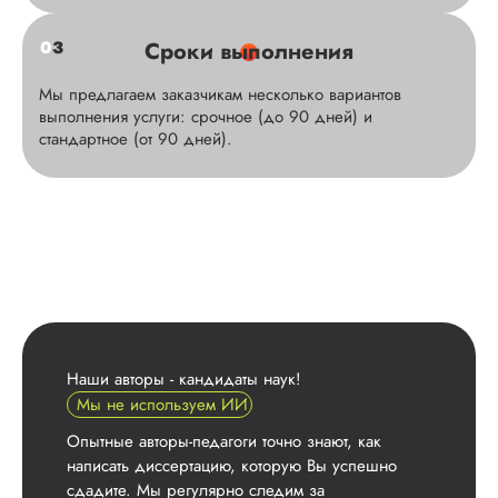
Кандидатская
диссертация
0
3
Сроки выполнения
Дата:
2026-05-11
Мы предлагаем заказчикам несколько вариантов
Кандидатская
выполнения услуги: срочное (до 90 дней) и
диссертация
стандартное (от 90 дней).
выполнена отлично
Самое главное для
меня было – это че
слаженная структур
отсутствие ошибок.
Компания заверяет,
поддерживает раб
вплоть до процед
защиты, гарантируе
бесплатные правки
текста и т д. Этого 
Наши авторы - кандидаты наук!
могу ...
Мы не используем ИИ
Опытные авторы-педагоги точно знают, как
Читать полный отзы
написать диссертацию, которую Вы успешно
Ваш отзыв — лучш
сдадите. Мы регулярно следим за