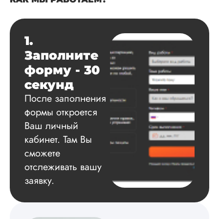
учитель, мне
требовалось для
повышения
квалификации.
1.
Ошибки были,
Заполните
отправляла на
доработку раза 3. 
форму - 30
принципе, другой
секунд
может и внимания 
обратил, а мне в г
После заполнения
больше бросалось
формы откроется
несоответствие дан
какая-то вода
Ваш личный
водяниста...
кабинет. Там Вы
сможете
Читать полный отзы
отслеживать вашу
заявку.
Аленка Л.