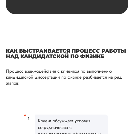
Дата:
2025-03-25
Кандидатскую по
антропологии
выполнили в сроки
указанные в догов
но немного подкач
структура текста,
поэтому отдал на
КАК ВЫСТРАИВАЕТСЯ ПРОЦЕСС РАБОТЫ
доработку по спис
НАД КАНДИДАТСКОЙ ПО ФИЗИКЕ
замечаний,
выставленных
научруком.
Процесс взаимодействия с клиентом по выполнению
Понравилось то, чт
кандидатской диссертации по физике разбивается на ряд
сделали быстро,
этапов:
качественно и
бесплатно. С
оформлением...
Читать полный отзы
Клиент обсуждает условия
сотрудничества с
Сергей