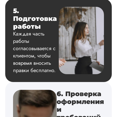
написана, решил
помочь. Она была 
5.
шоке, конечно, но
Подготовка
сделали действите
хорошо, качествен
работы
особенно ее умил
Каждая часть
список литературы
(тема специфическа
работы
что-то с анализо...
согласовывается с
клиентом, чтобы
Читать полный отзы
вовремя вносить
правки бесплатно.
Andrei
6. Проверка
Вид работы:
Кандидатская
оформления
диссертация
и
Дата:
2024-06-24