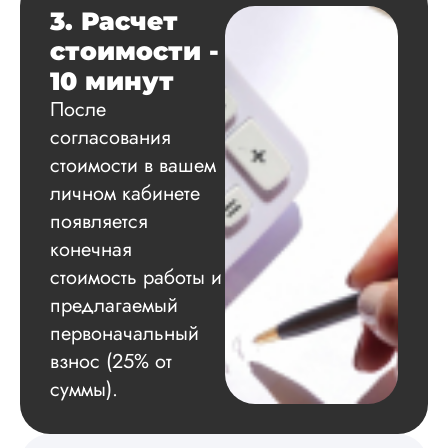
3. Расчет
Ольга
стоимости -
10 минут
После
Вид работы:
согласования
Кандидатская
стоимости в вашем
диссертация
личном кабинете
Дата:
2024-07-20
появляется
У меня был заказ 
конечная
доработку моей
стоимость работы и
кандидатскую по
педагогике.
предлагаемый
Теоретическая глав
первоначальный
была написана,
осталась, по сути,
взнос (25% от
практическая,
суммы).
заключение и все, 
с этим связано.
Сделали неплохо,