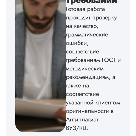
требований
Заказывал диссер
Готовая работа
информатике. Сде
очень быстро.
проходит проверку
Регулярно сдавал 
на качество,
проверку куратору
грамматические
замечаний не дела
Презентацию и
ошибки,
доклад делал сам
соответствие
чтобы быстрее войт
курс дела. Не
требованиям ГОСТ и
понравилось обще
методическим
с менеджером, так
рекомендациям, а
ощущение, что
поговорил с ботом. 
также на
соответствие
Читать полный отзы
указанной клиентом
оригинальности в
Диана З.
Антиплагиат
ВУЗ/RU.