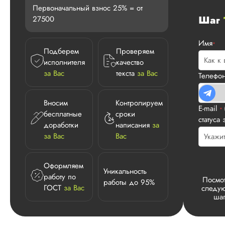
Первоначальный взнос 25% = от
Шаг
27500
Имя
*
Подберем
Проверяем
исполнителя
качество
за Вас
текста
за Вас
Телефо
Вносим
Контролируем
E-mail
*
бесплатные
сроки
статуса 
доработки
написания
за
за Вас
Вас
Оформляем
Уникальность
работу по
Посмот
работы до 95%
ГОСТ
за Вас
следу
шаг