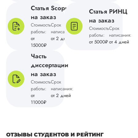
Статья Scopus
Статья РИНЦ
на заказ
на заказ
Вид работы:
Стоимость
Срок
Кандидатская
Стоимость
Срок
работы:
написания:
диссертация
работы:
написания:
от
от 2 дней
от 5000₽
от 4 дней
Дата:
2024-10-04
15000₽
Заказывал
Часть
кандидатскую
диссертации
диссертацию по
культурологии для
на заказ
жены. Понравилос
Стоимость
Срок
отношение к клиен
работы:
написания:
быстрое выполнен
от
от 2 дней
(заказывал срочно)
11000₽
возможность разби
платеж на 4 равны
части. Отдельное
спасибо за
качественное
написание и
ОТЗЫВЫ СТУДЕНТОВ И РЕЙТИНГ