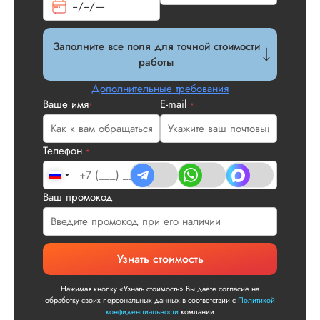
диссертация по
истории была сде
качественно. По
Заполните все поля для точной стоимости
структуре вопросов
работы
– все
последовательно, 
Дополнительные требования
воды, в соответстви
Ваше имя
E-mail
*
*
темой работы.
Понравилось нали
договора сотрудни.
Телефон
*
Читать полный отзы
Ваш промокод
Роман Н.
Узнать стоимость
Вид работы:
Кандидатская
Нажимая кнопку «Узнать стоимость» Вы даете согласие на
диссертация
обработку своих персональных данных в соответствии с
Политикой
конфиденциальности
компании