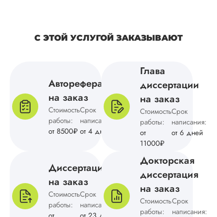
удобные способы
оплаты заказа,
качественное
написание и
С ЭТОЙ УСЛУГОЙ ЗАКАЗЫВАЮТ
оформление, высо
оригинальность тек
и т.д. Отношение 
Глава
клиентам хорошее,
Автореферат
диссертации
стараются под...
на заказ
на заказ
Читать полный отзы
Стоимость
Срок
Стоимость
Срок
работы:
написания:
работы:
написания:
от 8500₽
от 4 дней
Анна
от
от 6 дней
11000₽
Докторская
Диссертация
диссертация
Вид работы:
на заказ
Кандидатская
на заказ
диссертация
Стоимость
Срок
Стоимость
Срок
работы:
написания:
Дата:
2024-11-03
работы:
написания:
от
от 23 дней