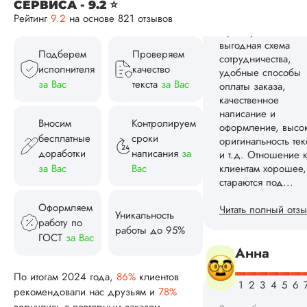
СЕРВИСА - 9.2 ⭐
оформление
Рейтинг
9.2
на основе 821 отзывов
исследования, на д
Читать полный отзы
Подберем
Проверяем
исполнителя
качество
за Вас
текста
за Вас
Ангелина 
Вносим
Контролируем
бесплатные
сроки
Вид работы:
доработки
написания
за
Кандидатская
за Вас
Вас
диссертация
Дата:
2024-08-02
Оформляем
Уникальность
У меня все четко и
работу по
работы до 95%
делу. Заказала час
ГОСТ
за Вас
кандидатской,
сделали нормальн
ни научрук не
По итогам 2024 года,
86%
клиентов
придрался, ни я с
рекомендовали нас друзьям и
78%
Чтобы не пережива