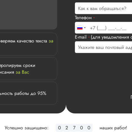
Телефон
*
E-mail
(для уведомления с
*
веряем качество текста
за
тролируем сроки
исания
за Вас
ьность работы до 95%
Успешно защищено:
0
3
0
8
8
наших работ!