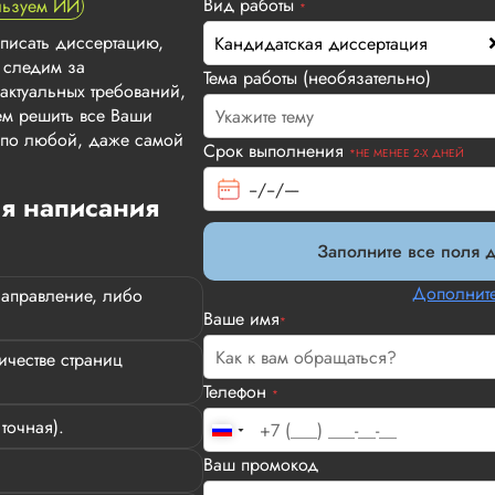
Вид работы
льзуем ИИ
*
аписать диссертацию,
Кандидатская диссертация
 следим за
Тема работы (необязательно)
актуальных требований,
м решить все Ваши
т по любой, даже самой
Срок выполнения
*НЕ МЕНЕЕ 2-Х ДНЕЙ
ля написания
Заполните все поля д
Римма
Дополните
направление, либо
Ваше имя
*
честве страниц
Телефон
Вид работы:
Кандидатская диссер
*
точная).
Кандидатская диссертация выпол
Ваш промокод
было – это четкая слаженная стру
заверяет, что поддерживает работ