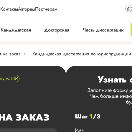
ы
Контакты
Авторам
Партнерам
Кандидатская
Докторская
Часть диссертации
 на заказ
Кандидатская диссертация по юриспруденции 
Узнать 
ьзуем ИИ
Заполните форму д
Чем больше инфор
бу
НА ЗАКАЗ
Шаг
1
/3
Имя
*