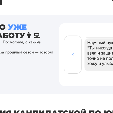
ТО
УЖЕ
БОТУ👩‍💻
а. Посмотрите, с какими
за прошлый сезон — говорят