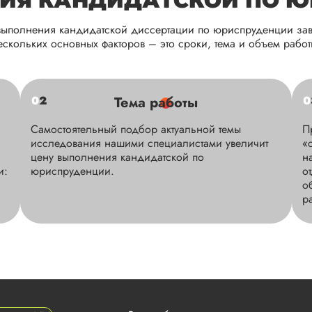
ИЯ КАНДИДАТСКОЙ ПО 
ыполнения кандидатской диссертации по юриспруденции зав
ескольких основных факторов – это сроки, тема и объем работ
0
2
Тема работы
0
Самостоятельный подбор актуальной темы
П
исследования нашими специалистами увеличит
«
цену выполнения кандидатской по
н
и:
юриспруденции.
о
о
р