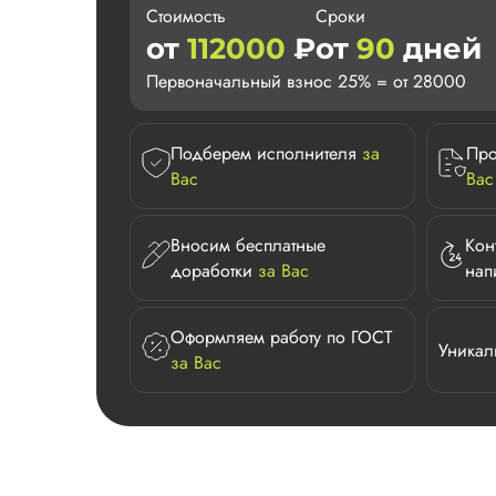
Стоимость
Сроки
от
112000
₽
от
90
дней
Первоначальный взнос 25% = от 28000
Подберем исполнителя
за
Про
Вас
Вас
Вносим бесплатные
Кон
доработки
за Вас
нап
Оформляем работу по ГОСТ
Уникал
за Вас