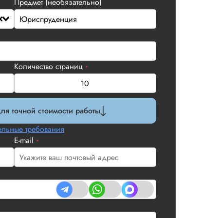
Предмет (необязательно)
Количество страниц
*
ля точной стоимости работы
льные требования
E-mail
*
тация
Дата:
2026-05-11
нена отлично. Самое главное для меня
ктура и отсутствие ошибок. Компания
у вплоть до процедуры защиты,