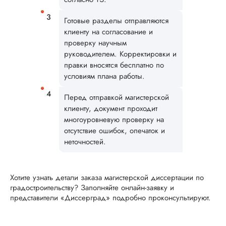
отношение к клиен
наличие договора,
Готовые разделы отправляются
есть гарантии и, чт
клиенту на согласование и
немаловажно, опла
проверку научным
частями. Мне
потребовалось
руководителем. Корректировки и
предоставить
правки вносятся бесплатно по
индивидуальное
условиям плана работы.
техническое задан
спи...
Перед отправкой магистерской
клиенту, документ проходит
Читать полный отзы
многоуровневую проверку на
отсутствие ошибок, опечаток и
неточностей.
Элина Гро
Хотите узнать детали заказа магистерской диссертации по
Вид работы:
градостроительству? Заполняйте онлайн-заявку и
Магистерские
представители «Диссерград» подробно проконсультируют.
диссертации
Дата:
2025-03-15