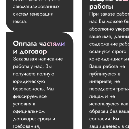
работы
автоматизированных
систем генерации
При заказе работ
текста.
нас Вы можете б
абсолютно увере
ваше имя, данны
Оплата частями
содержание раб
и договор
останутся строго
Заказывая написание
конфиденциальн
работы у нас, Вы
Ваша работа не
получаете полную
публикуется в
юридическую
интернете, не
безопасность. Мы
передается треть
фиксируем все
лицам и не
условия в
используется как
официальном
образец без ваш
договоре: сроки и
согласия. Вы
требования,
защищаетесь в с