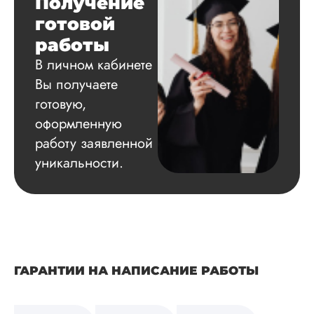
Получение
Читать полный отзы
готовой
работы
Марина
В личном кабинете
Вы получаете
готовую,
Вид работы:
оформленную
Магистерские
диссертации
работу заявленной
Дата:
2024-04-13
уникальности.
Обращаюсь уже н
первый раз и всег
довольна
результатами: то л
то контрольные, эт
меня первый здес
крупный заказ.
ГАРАНТИИ НА НАПИСАНИЕ РАБОТЫ
Магистерскую могл
бы и сама написать
не захотела тратить