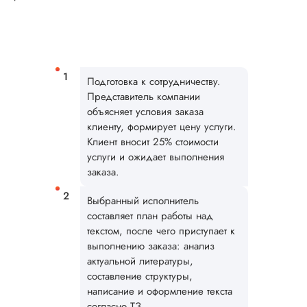
Читать полный отзы
Очень приятно это
Ответ от Dissergra
слышать! Спасибо. 
Подготовка к сотрудничеству.
Представитель компании
Юлия
объясняет условия заказа
клиенту, формирует цену услуги.
Клиент вносит 25% стоимости
услуги и ожидает выполнения
Вид работы:
Магистерские
заказа.
диссертации
Выбранный исполнитель
Дата:
2025-08-10
составляет план работы над
Удалось заказать
текстом, после чего приступает к
наконец-то здесь
выполнению заказа: анализ
магистерскую
актуальной литературы,
диссертацию по
составление структуры,
рекомендации под
написание и оформление текста
Понравилось
согласно ТЗ.