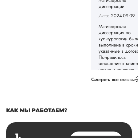
Заказала тут
магистерскую
диссертацию по
иностранному язык
вместе с докладом
презентацией. По
цене вышло намно
дешевле. Научног
руководителя каче
написания устроил
по оформлению б
небольшие пробл
Смотреть все отзывы
которые быстро
решились. Тема б
раскр...
Читать полный отзы
КАК МЫ РАБОТАЕМ?
Игорь Д.
1.