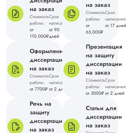
диссертация
на заказ
на заказ
Стоимость
Срок
Аня
Стоимость
Срок
работы:
написания:
работы:
написания:
от
от 17 дней
от
от 90
65.000₽
110.000₽
дней
Вид работы:
Магистерские
Презентация
диссертации
Оформление
на защиту
Дата:
2024-09-09
диссертации
диссертации
на заказ
Магистерская
на заказ
диссертация по
Стоимость
Срок
Стоимость
Срок
культурологии был
работы:
написания:
работы:
выполнена в сроки
написания:
от 7700₽
от 2 дней
указанные в догов
от 3000₽
от 2 дней
Понравилось
Речь на
отношение к клиен
Статьи для
четкая и понятная
защиту
диссертации
структура, обоснов
диссертации
методологии и
на заказ
подведение итогов
на заказ
Стоимость
Срок