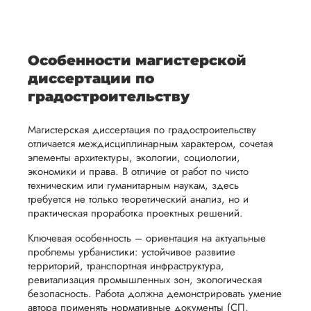
уникальное
необходимые
диссертации
ция,
бланка
детали и
аний.
видение
правки.
Дата:
2024-01-13
рекламации
график
исследуемой
Мы также
ваться
и
выполнения
У меня была
темы.
готовы
Особенности магистерской
диссертация по
ельно
проведения
работы. В
предоставить
диссертации по
экономике. Все
проверки
начале
помощь
сделали четко, я
градостроительству
работы,
сотрудничества
заказывал срочно,
в
потому что до защ
ния
установленная
мы
Магистерская диссертация по градостроительству
подготовке
оставалось меньше
ого
сумма
обсудим
отличается междисциплинарным характером, сочетая
презентации
месяца, по сути.
элементы архитектуры, экологии, социологии,
будет
и
Попросили
и речи
экономики и права. В отличие от работ по чисто
возвращена
договоримся
предоставить спис
перед
техническим или гуманитарным наукам, здесь
рекомендованной
ться
заказчику.
о сроках
требуется не только теоретический анализ, но и
защитой.
литературы, метод
практическая проработка проектных решений.
Мы
выполнения,
вуза и если есть ка
Наша
стремимся
чтобы
то черновики, то и 
Ключевая особенность – ориентация на актуальные
цель -
тоже. Что...
осуществлять
учесть
проблемы урбанистики: устойчивое развитие
обеспечить
территорий, транспортная инфраструктура,
процесс
все
вам
Читать полный отзы
ревитализация промышленных зон, экологическая
возврата
аспекты
уверенность
безопасность. Работа должна демонстрировать умение
имые
способом,
написания
автора применять нормативные документы (СП,