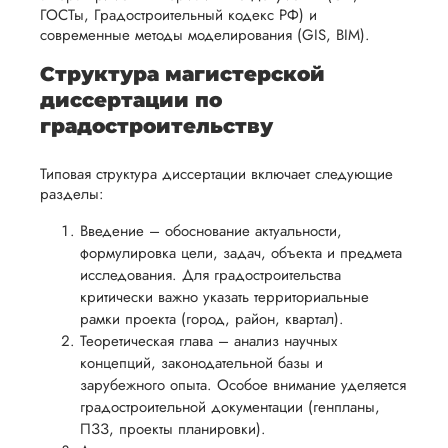
в своей
Ира
ГОСТы, Градостроительный кодекс РФ) и
удобным
работы.
работе и
современные методы моделирования (GIS, BIM).
для вас,
помочь
в
Структура магистерской
вам
ния
разумные
Вид работы:
диссертации по
успешно
Магистерские
нциальности
сроки
градостроительству
пройти
диссертации
после
процесс
Дата:
2024-01-16
утверждения
Типовая структура диссертации включает следующие
защиты
разделы:
запроса
Подруга посоветов
научной
этот сервис, я зака
на
Введение – обоснование актуальности,
работы.
магистерскую
возврат.
формулировка цели, задач, объекта и предмета
диссертацию. Тема
исследования. Для градостроительства
была несложная, н
критически важно указать территориальные
получалось самой
рамки проекта (город, район, квартал).
найти список
подходящих
Теоретическая глава – анализ научных
законодательных ак
концепций, законодательной базы и
Мне понравилось, 
зарубежного опыта. Особое внимание уделяется
сразу все четко
градостроительной документации (генпланы,
объяснили и
ПЗЗ, проекты планировки).
рассказали, догов