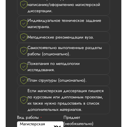
написанию/оформлению магистерской
диссертации.
Индивидуальное техническое задание
магистранта.
Методические рекомендации вуза.
Самостоятельно выполненные разделы
работы (опционально).
Пожелания по методологии
Дмитрий
исследования.
План структуры (опционально).
Вид работы:
Если магистерская диссертация пишется
Магистерские
по курсовым или дипломным проектам,
диссертации
их также нужно предоставить в список
Дата:
2026-05-01
дополнительных материалов.
Вид работы
Предмет
*
Заказывала тут
(необязательно)
Магистерская
магистерскую