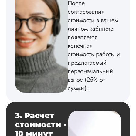
Читать полный отзы
После
согласования
стоимости в вашем
Лариса
Петровна
личном кабинете
появляется
конечная
Вид работы:
Магистерские
стоимость работы и
диссертации
предлагаемый
Дата:
2024-06-18
первоначальный
Сразу начну с
взнос (25% от
негатива. Не
суммы).
понравилось, что
ждать ответа
менеджера пришл
около получаса, хо
3. Расчет
заказывать работу 
конкурентов. Но
стоимости -
почитала отзывы и
10 минут
решила рискнуть,