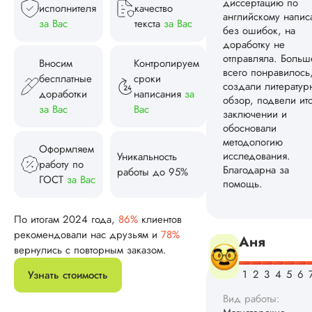
последовательную
исполнителя
качество
структуру, оформи
за Вас
текста
за Вас
по методичке и гос
грамотно обоснова
результаты
Вносим
Контролируем
исследования. Па
бесплатные
сроки
раз отправляли на
доработки
написания
за
доработку, так как
за Вас
Вас
моему требователь
преподу что-то не..
Оформляем
Уникальность
Читать полный отзы
работу по
работы до 95%
ГОСТ
за Вас
Катя
Павличенк
По итогам 2024 года,
86%
клиентов
рекомендовали нас друзьям и
78%
вернулись с повторным заказом.
Вид работы:
Магистерские
Узнать стоимость
диссертации
Дата:
2024-06-08