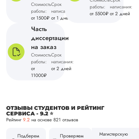
результатам
Стоимость
Срок
работы:
написания:
исследования.
работы:
написания:
от 5500₽
от 2 дней
Уникальность тоже
от 1500₽
от 1 дней
порадовала, с...
Часть
Читать полный отзы
диссертации
на заказ
Тамилла
Стоимость
Срок
работы:
написания:
от
от 2 дней
11000₽
Вид работы:
Магистерские
диссертации
Дата:
2024-09-05
ОТЗЫВЫ СТУДЕНТОВ И РЕЙТИНГ
Заказывала
СЕРВИСА - 9.2 ⭐
магистерскую
Рейтинг
9.2
на основе 821 отзывов
диссертацию по
экономике. Созда
грамотную и
Подберем
Проверяем