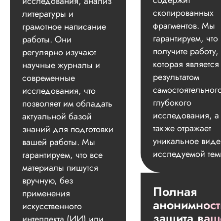
содержит
исследования, анализ
скопированных
литературы и
фрагментов. Мы
грамотное написание
гарантируем, что
работы. Они
получите работу,
регулярно изучают
которая является
научные журналы и
результатом
современные
самостоятельног
исследования, что
глубокого
позволяет им обладать
исследования, а
актуальной базой
также отражает
знаний для подготовки
уникальное вид
вашей работы. Мы
исследуемой тем
гарантируем, что все
материалы пишутся
вручную, без
Полная
применения
анонимност
искусственного
защита ваш
интеллекта (ИИ) или