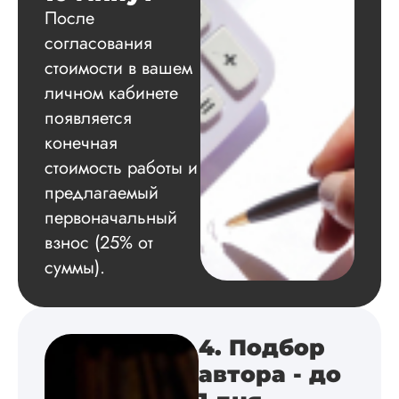
плюс вспомнила
После
рекомендации мое
согласования
подружки. Автор
попался адекватны
стоимости в вашем
грамотный, я оши..
личном кабинете
появляется
Читать полный отзы
конечная
стоимость работы и
Ольга
предлагаемый
Орловская
первоначальный
взнос (25% от
Вид работы:
суммы).
Магистерские
диссертации
Дата:
2024-03-04
Заказывала
4. Подбор
магистерскую
автора - до
диссертацию по
зоологии.