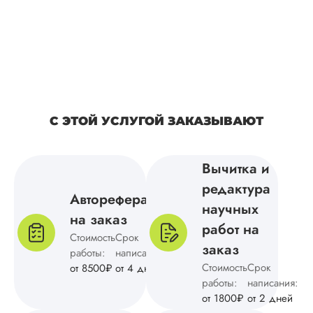
Структура магистер
диссертации
получилось
последовательной,
четкой и логичной.
Выполнили быстро
ошибок я не нашл
куратору тоже
С ЭТОЙ УСЛУГОЙ ЗАКАЗЫВАЮТ
понравился текст
исследования.
Спасибо за то, что
Вычитка и
помогли выполнить
редактура
сроки и что не
Автореферат
пришлось
научных
дорабатывать.
на заказ
работ на
Стоимость
Срок
заказ
работы:
написания:
Стоимость
Срок
от 8500₽
от 4 дней
Ольга Н.
работы:
написания:
от 1800₽
от 2 дней