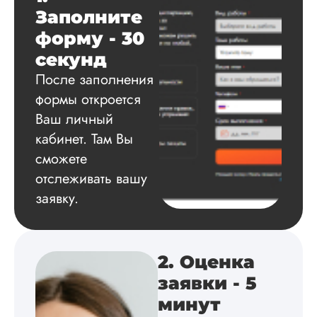
Заполните
Вид работы:
форму - 30
Магистерские
секунд
диссертации
После заполнения
Дата:
2024-05-28
формы откроется
По срокам сделал
Ваш личный
ВКР нормально, по
кабинет. Там Вы
договору тоже
проблем никаких н
сможете
было, все условия
отслеживать вашу
четко прописано, н
никаких подводны
заявку.
камней. Впервые з
все время я спал
спокойно, фрагмен
работы отправляли
2. Оценка
четко по графику, 
может пару дней +
заявки - 5
Куратора все у...
минут