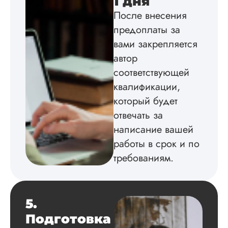
1 дня
Понравилось как
После внесения
хорошо описали
предоплаты за
предмет исследов
( повадки малой р
вами закрепляется
без подробностей)
автор
как подобрали
методику к работе,
соответствующей
и, соответственно, 
квалификации,
оформили работу.
который будет
Наверное, мне про
повезло с исполн..
отвечать за
написание вашей
Читать полный отзы
работы в срок и по
требованиям.
Алена
5.
Вид работы:
Магистерские
Подготовка
диссертации