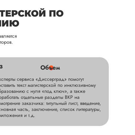
ТЕРСКОЙ ПО
НИЮ
вляется
торов.
тации
Дата:
2025-10-24
оретической механике выполнили в
3
Объем
удничества. Мне понравилась структура
овательность разделов, грамотное
ксперты сервиса «Диссерград» помогут
еходов между основными разде...
оставить текст магистерской по инклюзивному
бразованию с нуля «под ключ», а также
оработать отдельные разделы ВКР на
смотрение заказчика: титульный лист, введение,
бо. 🙏
сновная часть, заключение, список литературы,
т Dissergrad
риложения и т.д.