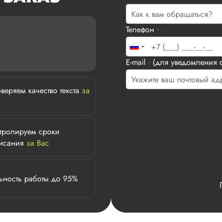
Телефон
*
E-mail
(для уведомления с
*
веряем качество текста
за
тролируем сроки
исания
за Вас
ьность работы до 95%