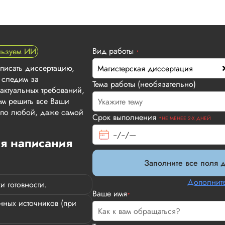
Вид работы
льзуем ИИ
*
Вид работы:
Магистерские диссер
аписать диссертацию,
Магистерская диссертация
 следим за
Удалось заказать наконец-то зде
Тема работы (необязательно)
актуальных требований,
рекомендации подруг. Понравило
м решить все Ваши
договора, есть гарантии и, что н
т по любой, даже самой
потребовалось предоставить инди
Срок выполнения
*НЕ МЕНЕЕ 2-Х ДНЕЙ
Читать полный отзыв
ля написания
Заполните все поля д
Элина Громова
Дополните
и готовности.
Ваше имя
*
ных источников (при