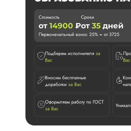
Стоимость
Сроки
от
14900
₽
от
35
дней
Первоначальный взнос 25% = от 3725
Подберем исполнителя
за
Про
Вас
Вас
Вносим бесплатные
Кон
доработки
за Вас
нап
Оформляем работу по ГОСТ
Уникал
за Вас