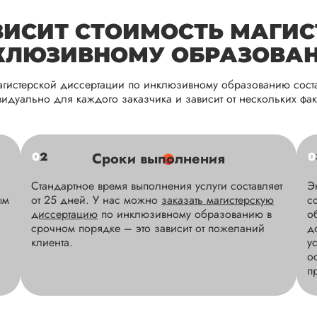
АВИСИТ СТОИМОСТЬ МАГИС
Георгий
КЛЮЗИВНОМУ ОБРАЗОВА
гистерской диссертации по инклюзивному образованию соста
идуально для каждого заказчика и зависит от нескольких фак
Вид работы:
Магистерские диссер
Магистерскую диссертацию по те
0
2
Сроки выполнения
0
сроки, указанные в договоре сотр
исследования, логическая послед
Стандартное время выполнения услуги составляет
Э
оформление работы, наличие пер
ым
от 25 дней. У нас можно
заказать магистерскую
с
диссертацию
по инклюзивному образованию в
о
Читать полный отзыв
срочном порядке – это зависит от пожеланий
д
клиента.
у
Очень приятно это слышать! Спаси
о
Ответ о
п
Юлия