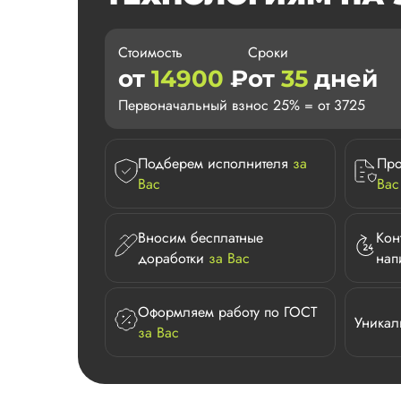
Стоимость
Сроки
от
14900
₽
от
35
дней
Первоначальный взнос 25% = от 3725
Подберем исполнителя
за
Про
Вас
Вас
Вносим бесплатные
Кон
доработки
за Вас
нап
Оформляем работу по ГОСТ
Уникал
за Вас