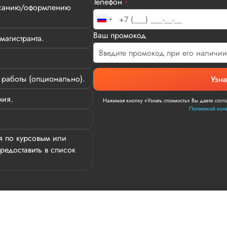
Телефон
*
писанию/оформлению
Ваш промокод
магистранта.
работы (опционально).
Узна
ния.
Нажимая кнопку «Узнать стоимость» Вы даете согл
Политикой кон
Дмитрий
я по курсовым или
редоставить в список
Вид работы:
Магистерские диссер
Заказывала тут магистерскую дис
намного дороже, чем заявленная ст