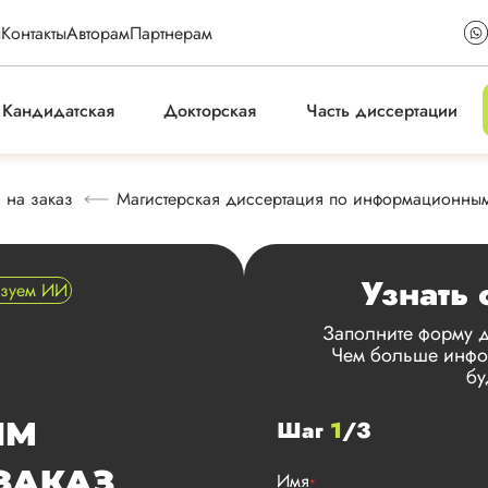
ы
Контакты
Авторам
Партнерам
Кандидатская
Докторская
Часть диссертации
 на заказ
Магистерская диссертация по информационным
Узнать 
ьзуем ИИ
Заполните форму д
Чем больше инфор
бу
ЫМ
Шаг
1
/3
ЗАКАЗ
Имя
*