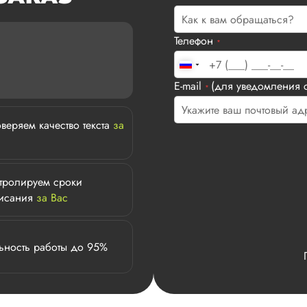
Телефон
*
E-mail
(для уведомления с
*
веряем качество текста
за
тролируем сроки
исания
за Вас
ьность работы до 95%