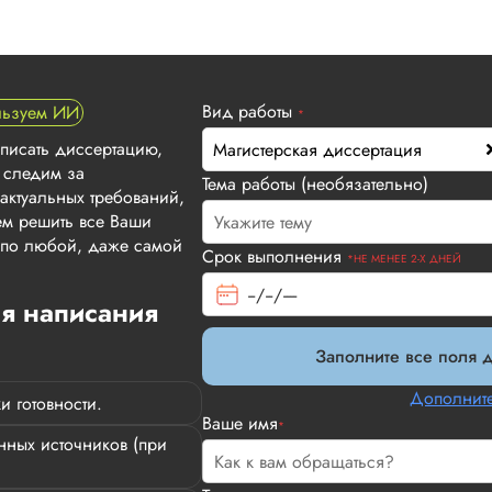
Вид работы
льзуем ИИ
*
аписать диссертацию,
Магистерская диссертация
 следим за
Тема работы (необязательно)
актуальных требований,
м решить все Ваши
т по любой, даже самой
Срок выполнения
*НЕ МЕНЕЕ 2-Х ДНЕЙ
ля написания
Заполните все поля д
Дополните
и готовности.
Ваше имя
*
ных источников (при