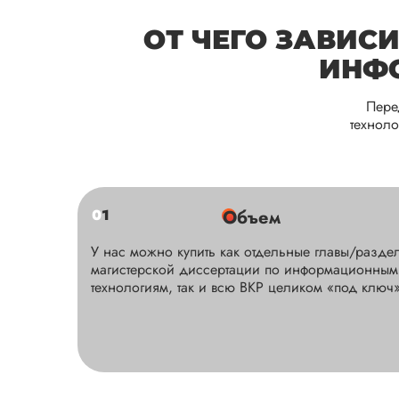
ОТ ЧЕГО ЗАВИС
ИНФ
Пере
технол
0
1
Объем
У нас можно купить как отдельные главы/разде
магистерской диссертации по информационным
технологиям, так и всю ВКР целиком «под ключ»