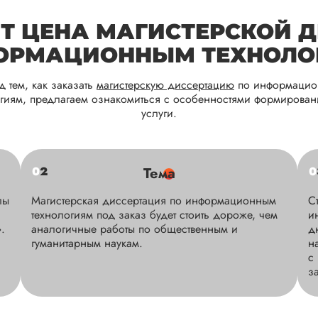
ИТ ЦЕНА МАГИСТЕРСКОЙ 
ОРМАЦИОННЫМ ТЕХНОЛО
д тем, как заказать
магистерскую диссертацию
по информаци
огиям, предлагаем ознакомиться с особенностями формирован
услуги.
0
2
Тема
0
лы
Магистерская диссертация по информационным
С
технологиям под заказ будет стоить дороже, чем
и
.
аналогичные работы по общественным и
д
гуманитарным наукам.
н
с
з