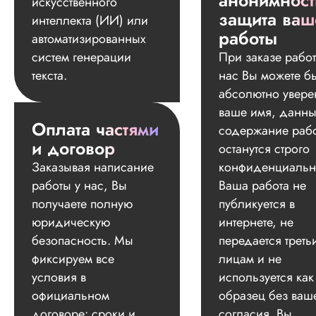
анонимност
искусственного
защита ваш
интеллекта (ИИ) или
работы
автоматизированных
систем генерации
При заказе работ
текста.
нас Вы можете б
абсолютно увере
ваше имя, данны
Оплата частями
содержание раб
и договор
останутся строго
Заказывая написание
конфиденциальн
работы у нас, Вы
Ваша работа не
получаете полную
публикуется в
юридическую
интернете, не
безопасность. Мы
передается треть
фиксируем все
лицам и не
условия в
используется как
официальном
образец без ваш
договоре: сроки и
согласия. Вы