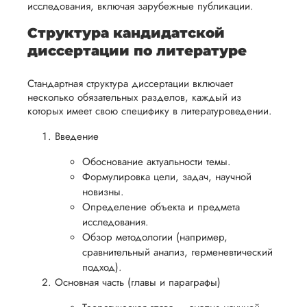
научной
исследования, включая зарубежные публикации.
на
работы.
Структура кандидатской
Andrei
возврат.
диссертации по литературе
Стандартная структура диссертации включает
Вид работы:
несколько обязательных разделов, каждый из
Кандидатская
которых имеет свою специфику в литературоведении.
диссертация
Введение
Дата:
2024-05-29
Обоснование актуальности темы.
Заказывал диссер
Формулировка цели, задач, научной
информатике. Сде
очень быстро.
новизны.
Регулярно сдавал 
Определение объекта и предмета
проверку куратору
исследования.
замечаний не дела
Обзор методологии (например,
Презентацию и
сравнительный анализ, герменевтический
доклад делал сам
подход).
чтобы быстрее войт
Основная часть (главы и параграфы)
курс дела. Не
понравилось обще