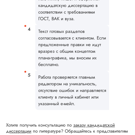
последовательно, 
кандидатскую диссертацию в
воды, в соответстви
соответствии с требованиями
темой работы.
ГОСТ, ВАК и вуза.
Понравилось нали
договора сотрудни.
Текст готовых разделов
согласовывается с клиентом. Если
Читать полный отзы
предложенные правки не идут
вразрез с общим концептом
плана-графика, мы вносим их
Роман Н.
бесплатно.
Работа проверяется главным
редактором на уникальность,
Вид работы:
Кандидатская
отсутствие ошибок и направляется
диссертация
клиенту в личный кабинет или
указанный е-мейл.
Дата:
2025-03-25
Кандидатскую по
антропологии
Хотите получить консультацию по
заказу кандидатской
выполнили в сроки
диссертации
по литературе? Обращайтесь к представителям
указанные в догов