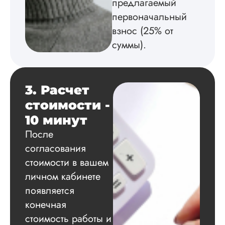
предлагаемый
дешевле, под каку
первоначальный
акцию попала, ...
взнос (25% от
Читать полный отзы
суммы).
Татьяна
3. Расчет
стоимости -
Вид работы:
10 минут
Кандидатская
диссертация
После
Дата:
2024-07-06
согласования
стоимости в вашем
Был заказ на
кандидатскую: я
личном кабинете
учитель, мне
появляется
требовалось для
повышения
конечная
квалификации.
стоимость работы и
Ошибки были,