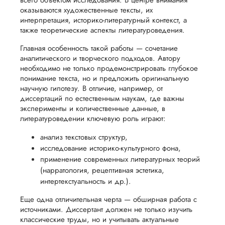
всего объектом исследования. В центре внимания
ого
сумма
обсудим
презентации
оказываются художественные тексты, их
будет
и
Вид работы:
и речи
интерпретация, историко-литературный контекст, а
Кандидатская
возвращена
договоримся
также теоретические аспекты литературоведения.
перед
диссертация
ться
заказчику.
о сроках
защитой.
Главная особенность такой работы — сочетание
Дата:
2024-06-19
Мы
выполнения,
аналитического и творческого подходов. Автору
Наша
стремимся
чтобы
необходимо не только продемонстрировать глубокое
Кандидатская по
цель -
понимание текста, но и предложить оригинальную
машиностроению 
осуществлять
учесть
обеспечить
научную гипотезу. В отличие, например, от
нормально написа
процесс
все
вам
диссертаций по естественным наукам, где важны
со второго раза. В
возврата
аспекты
эксперименты и количественные данные, в
первом случае, бы
уверенность
литературоведении ключевую роль играют:
проблемы с поиск
имые
способом,
написания
в своей
актуальной литерат
удобным
работы.
анализ текстовых структур,
работе и
потом вылезли
для вас,
исследование историко-культурного фона,
несущественные
помочь
в
ошибки в расчетах
применение современных литературных теорий
вам
по поводу источни
(нарратология, рецептивная эстетика,
ния
разумные
успешно
сам виноват, полен
интертекстуальность и др.).
нциальности
сроки
спросить у научрук
пройти
после
чт...
Еще одна отличительная черта — обширная работа с
процесс
источниками. Диссертант должен не только изучить
утверждения
защиты
Читать полный отзы
классические труды, но и учитывать актуальные
запроса