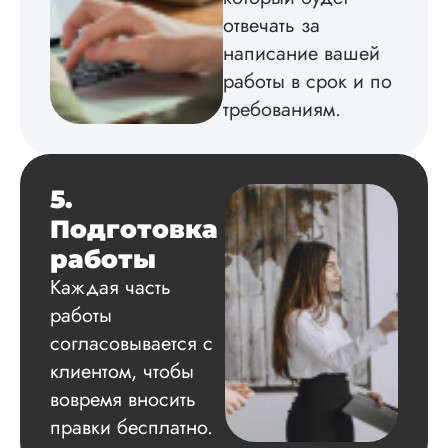
Скажу сразу – так
отвечать за
качества я не ожид
написание вашей
Менеджер любезн
мне рассказал об
работы в срок и по
условиях
требованиям.
сотрудничества,
обсудили все дета
Все документы,
которые были у ме
на руках я
5.
предоставила. Был
Подготовка
мысли что со срок
что-то прогорит или
работы
бред напишут (у м
Каждая часть
повы...
работы
Читать полный отзы
согласовывается с
клиентом, чтобы
Ольга
вовремя вносить
правки бесплатно.