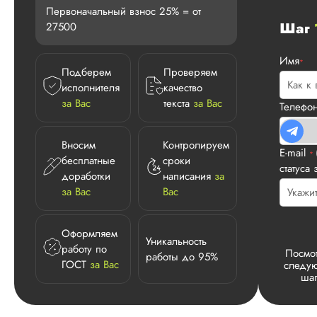
Первоначальный взнос 25% = от
Шаг
27500
Имя
*
Подберем
Проверяем
исполнителя
качество
за Вас
текста
за Вас
Телефо
Вносим
Контролируем
E-mail
*
бесплатные
сроки
статуса 
доработки
написания
за
за Вас
Вас
Оформляем
Уникальность
работу по
Посмот
работы до 95%
ГОСТ
за Вас
следу
шаг