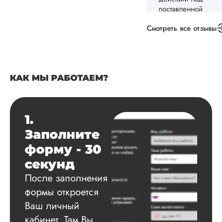
диссертация
Дата:
2024-10-04
Смотреть все отзывы
Заказывал
кандидатскую
диссертацию по
культурологии для
жены. Понравилос
КАК МЫ РАБОТАЕМ?
отношение к клиен
быстрое выполнен
(заказывал срочно)
возможность разби
1.
платеж на 4 равны
Заполните
части. Отдельное
спасибо за
форму - 30
качественное
секунд
написание и
После заполнения
оформление
исследования, на д
формы откроется
Ваш личный
Читать полный отзы
кабинет. Там Вы