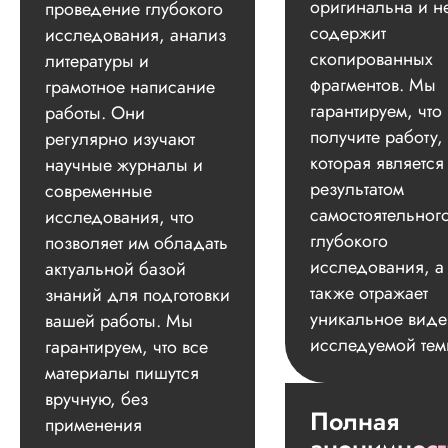
оригинальна и н
проведение глубокого
содержит
исследования, анализ
скопированных
литературы и
фрагментов. Мы
грамотное написание
гарантируем, что
работы. Они
получите работу,
регулярно изучают
которая является
научные журналы и
результатом
современные
самостоятельног
исследования, что
глубокого
позволяет им обладать
исследования, а
актуальной базой
также отражает
знаний для подготовки
уникальное вид
вашей работы. Мы
исследуемой тем
гарантируем, что все
материалы пишутся
вручную, без
Полная
применения