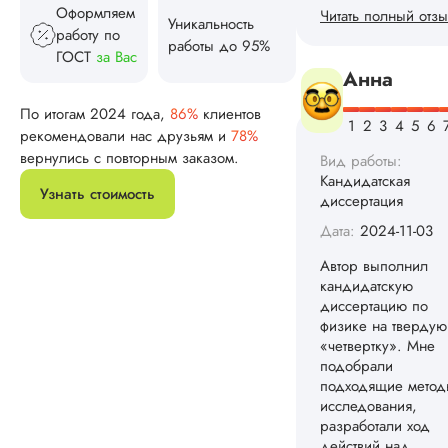
Оформляем
подобрали
Уникальность
подходящие метод
работу по
работы до 95%
исследования,
ГОСТ
за Вас
разработали ход
действий над
По итогам 2024 года,
86%
клиентов
поставленной
проблемой,
рекомендовали нас друзьям и
78%
выполнили все
вернулись с повторным заказом.
необходимые расч
Узнать стоимость
оформили по
требованиям гост. 
недостатков – ...
Читать полный отзы
Алексей Н
Вид работы:
Кандидатская