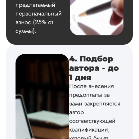
предлагаемый
отправляла на
доработку раза 3. 
первоначальный
принципе, другой
взнос (25% от
может и внимания 
обратил, а мне в г
суммы).
больше бросалось
несоответствие дан
какая-то вода
водяниста...
4. Подбор
Читать полный отзы
автора - до
1 дня
Аленка Л.
После внесения
предоплаты за
вами закрепляется
Вид работы:
автор
Кандидатская
соответствующей
диссертация
квалификации,
Дата:
2024-06-20
который будет