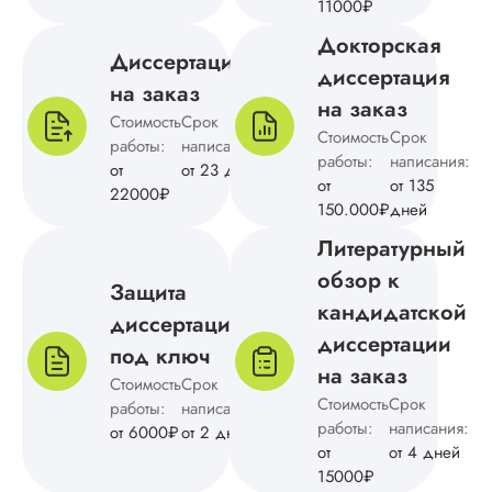
11000₽
диссертация
Докторская
Дата:
2025-02-05
Диссертация
диссертация
Кандидатская по
на заказ
на заказ
географии была
Стоимость
Срок
выполнена в
Стоимость
Срок
работы:
написания:
оговоренные срок
работы:
написания:
от
от 23 дней
Преимущества:
от
от 135
22000₽
выгодная схема
150.000₽
дней
сотрудничества,
удобные способы
Литературный
оплаты заказа,
обзор к
качественное
Защита
написание и
кандидатской
диссертации
оформление, высо
диссертации
оригинальность тек
под ключ
и т.д. Отношение 
на заказ
Стоимость
Срок
клиентам хорошее,
Стоимость
Срок
работы:
написания:
стараются под...
работы:
написания:
от 6000₽
от 2 дней
от
от 4 дней
Читать полный отзы
15000₽