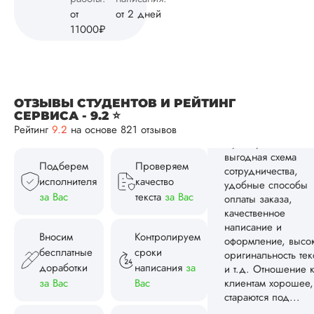
оригинальность тек
от
от 2 дней
и т.д. Отношение 
11000₽
клиентам хорошее,
стараются под...
Читать полный отзы
ОТЗЫВЫ СТУДЕНТОВ И РЕЙТИНГ
СЕРВИСА - 9.2 ⭐
Анна
Рейтинг
9.2
на основе 821 отзывов
Подберем
Проверяем
Вид работы:
исполнителя
качество
Кандидатская
за Вас
текста
за Вас
диссертация
Дата:
2024-11-03
Вносим
Контролируем
бесплатные
сроки
Автор выполнил
доработки
написания
за
кандидатскую
диссертацию по
за Вас
Вас
физике на твердую
«четвертку». Мне