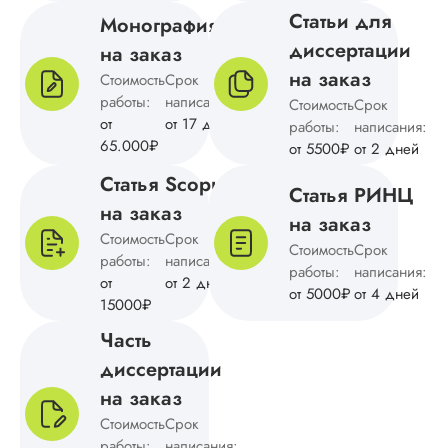
Статьи для
Монография
Дима
диссертации
на заказ
на заказ
Стоимость
Срок
работы:
написания:
Стоимость
Срок
Вид работы:
от
от 17 дней
работы:
написания:
Кандидатская
65.000₽
от 5500₽
от 2 дней
диссертация
Статья Scopus
Дата:
2025-01-10
Статья РИНЦ
на заказ
Кандидатская по
на заказ
Стоимость
Срок
географии была
Стоимость
Срок
выполнена в
работы:
написания:
работы:
написания:
оговоренные срок
от
от 2 дней
от 5000₽
от 4 дней
Преимущества:
15000₽
выгодная схема
Часть
сотрудничества,
удобные способы
диссертации
оплаты заказа,
на заказ
качественное
написание и
Стоимость
Срок
оформление, высо
работы:
написания: