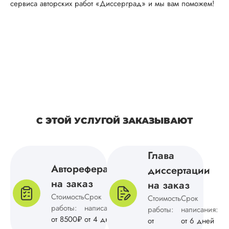
сервиса авторских работ «Диссерград» и мы вам поможем!
но немного подкач
структура текста,
поэтому отдал на
доработку по спис
замечаний,
выставленных
научруком.
Понравилось то, чт
сделали быстро,
качественно и
бесплатно. С
оформлением...
С ЭТОЙ УСЛУГОЙ ЗАКАЗЫВАЮТ
Читать полный отзы
Глава
Автореферат
диссертации
Сергей
на заказ
на заказ
Стоимость
Срок
Стоимость
Срок
работы:
написания:
работы:
написания:
Вид работы:
от 8500₽
от 4 дней
от
от 6 дней
Кандидатская