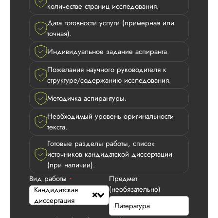
количестве страниц исследования.
Дата готовности услуги (примерная или
точная).
Индивидуальное задание аспиранта.
Пожелания научного руководителя к
структуре/содержанию исследования.
Методичка аспирантуры.
Необходимый уровень оригинальности
Римма
текста.
Готовые разделы работы, список
источников кандидатской диссертации
(при наличии).
Вид работы:
Кандидатская
Вид работы
Предмет
*
диссертация
(необязательно)
Кандидатская
диссертация
Дата:
2026-05-11
Кандидатская