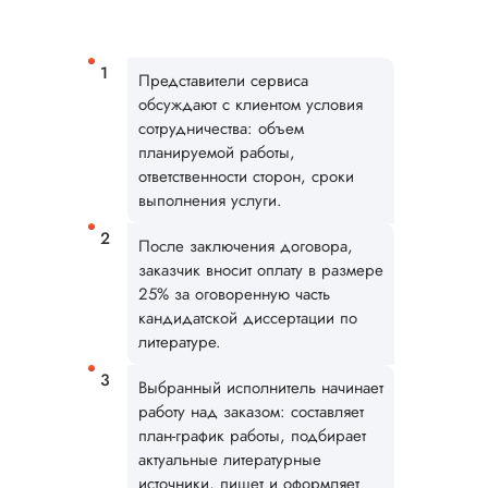
Читать полный отзы
Представители сервиса
Дарья
обсуждают с клиентом условия
сотрудничества: объем
планируемой работы,
ответственности сторон, сроки
Вид работы:
выполнения услуги.
Кандидатская
диссертация
После заключения договора,
Дата:
2025-08-10
заказчик вносит оплату в размере
25% за оговоренную часть
Впервые заказываю
кандидатской диссертации по
работу, потому что 
литературе.
укладывалась в ср
Кандидатская
Выбранный исполнитель начинает
диссертация по
работу над заказом: составляет
истории была сде
план-график работы, подбирает
качественно. По
актуальные литературные
структуре вопросов
– все
источники, пишет и оформляет