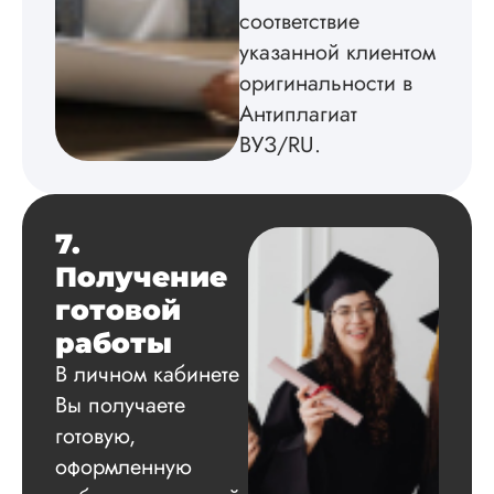
Читать полный отзы
соответствие
указанной клиентом
Олежа
оригинальности в
Антиплагиат
ВУЗ/RU.
Вид работы:
Кандидатская
диссертация
7.
Дата:
2024-07-01
Получение
Заказывал
готовой
кандидатскую по
психологии для св
работы
девушки, у нее уж
В личном кабинете
большая часть был
написана, решил
Вы получаете
помочь. Она была 
готовую,
шоке, конечно, но
сделали действите
оформленную
хорошо, качествен