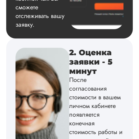
сможете
Ангелина 
отслеживать вашу
заявку.
Вид работы:
Кандидатская
диссертация
2. Оценка
Дата:
2024-08-02
заявки - 5
У меня все четко и
минут
делу. Заказала час
После
кандидатской,
сделали нормальн
согласования
ни научрук не
стоимости в вашем
придрался, ни я с
личном кабинете
Чтобы не пережива
не тратить время,
появляется
заказала в кучу ещ
конечная
автореферат с
докладом и
стоимость работы и
презентацией: вы