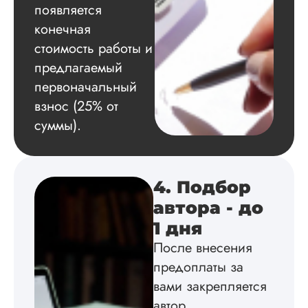
появляется
Дата:
2024-08-19
конечная
Не очень
стоимость работы и
понравилось, поэт
предлагаемый
не очень рекомен
Сначала мне
первоначальный
показалось, что
взнос (25% от
менеджер надо м
суммы).
издевается, когда
спросила, если ли
меня список
литературы: думаю
был бы, сама бы
4. Подбор
написала. В любом
автора - до
случае, каждую гл
отправляла на
1 дня
проверку научруку 
После внесения
Читать полный отзы
предоплаты за
вами закрепляется
Даня
автор