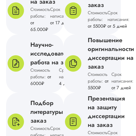
на заказ
неудобный личный
заказ
кабинет, уведомле
Стоимость
Срок
Стоимость
Срок
иногда запаздываю
работы:
написания:
работы:
написания:
Но сотрудничество
от
от 17 дней
от 5500₽
от 5 дней
довольна.
65.000₽
Повышение
Научно-
оригинальности
Сергей Н.
исследовательская
диссертации на
работа на заказ
заказ
Стоимость
Срок
Стоимость
Срок
работы:
от
написания:
от
Вид работы:
работы:
от
написания:
6000₽
4 дней
Докторская
5500₽
от 7 дней
диссертация
Презентация
Дата:
2025-02-10
Подбор
на защиту
Написали докторс
литературы на
диссертации
диссертацию быстр
заказ
по выгодной
на заказ
стоимости.
Стоимость
Срок
Стоимость
Срок
Понравилось тем, 
работы:
написания: