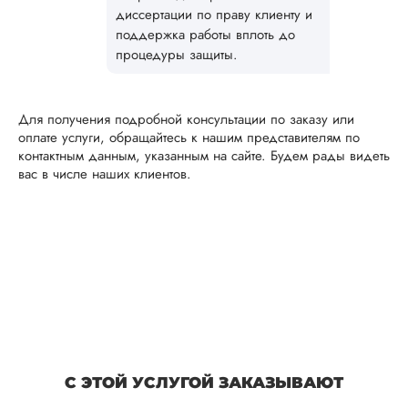
диссертация
диссертации по праву клиенту и
поддержка работы вплоть до
Дата:
2025-06-21
процедуры защиты.
Заказывала тут
докторскую
диссертацию, не б
Для получения подробной консультации по заказу или
говорить по какой
оплате услуги, обращайтесь к нашим представителям по
теме. Общение
контактным данным, указанным на сайте. Будем рады видеть
сотрудников на
вас в числе наших клиентов.
высшем уровне, п
качеству исследов
тоже не буду
жаловаться, потому
нет замечаний от
научного
руководителя. Для
работы нужно был
всего лишь тема, те
...
Читать полный отзы
С ЭТОЙ УСЛУГОЙ ЗАКАЗЫВАЮТ