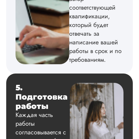
соответствующей
квалификации,
который будет
Вид работы:
Докторская
отвечать за
диссертация
написание вашей
Дата:
2024-07-10
работы в срок и по
Расписывать много
требованиям.
буду, скажу, что
нормальные ребята
делают нормальны
вещи. Мой термех
5.
написали на ура, н
защите краснеть н
Подготовка
пришлось за бред
работы
Заказывал сразу в
пакет документов:
Каждая часть
автореферат,
работы
презентация, докл
рецензии, ВАК-стат
согласовывается с
все, вс...