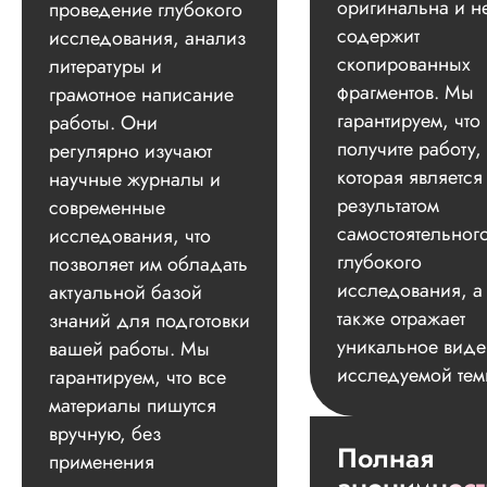
оригинальна и н
проведение глубокого
содержит
исследования, анализ
скопированных
литературы и
фрагментов. Мы
грамотное написание
гарантируем, что
работы. Они
получите работу,
регулярно изучают
которая является
научные журналы и
результатом
современные
самостоятельног
исследования, что
глубокого
позволяет им обладать
исследования, а
актуальной базой
также отражает
знаний для подготовки
уникальное вид
вашей работы. Мы
исследуемой тем
гарантируем, что все
материалы пишутся
вручную, без
Полная
применения