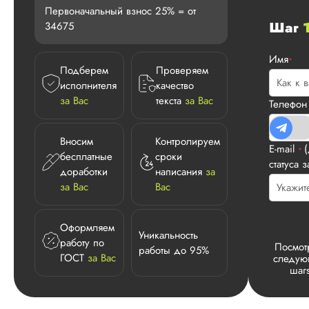
Первоначальный взнос 25% = от
Шаг
34675
Имя
*
Подберем
Проверяем
исполнителя
качество
за Вас
текста
за Вас
Телефо
Вносим
Контролируем
E-mail
*
бесплатные
сроки
статуса з
доработки
написания
за
за Вас
Вас
Оформляем
Уникальность
работу по
Посмот
работы до 95%
ГОСТ
за Вас
следу
шаг