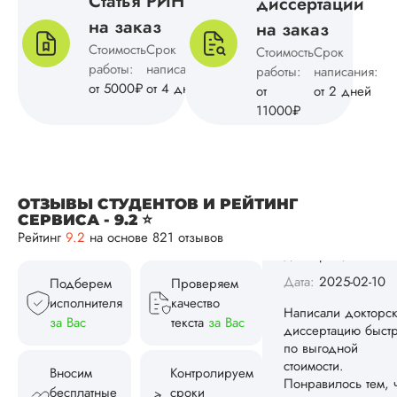
Статья РИНЦ
диссертации
Условия
на заказ
на заказ
сотрудничества
выгодные, цены
Стоимость
Срок
Стоимость
Срок
приемлемые, качес
работы:
написания:
работы:
написания:
хорошие. Отдельн
от 5000₽
от 4 дней
от
от 2 дней
отмечу договор,
11000₽
конфиденциальност
оплата частями. Ав
профессионалы –
один из них, кото
писал мне, так точн
ОТЗЫВЫ СТУДЕНТОВ И РЕЙТИНГ
Проработанная
СЕРВИСА - 9.2 ⭐
структура, грамотн
Рейтинг
9.2
на основе 821 отзывов
оформление, все к
положе...
Подберем
Проверяем
Читать полный отзы
исполнителя
качество
за Вас
текста
за Вас
Валерий
Николаев
Вносим
Контролируем
бесплатные
сроки