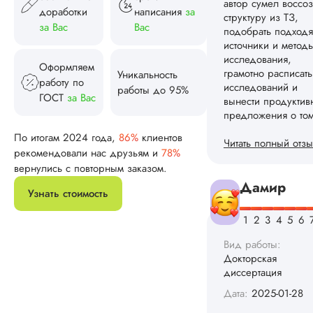
доработки
написания
за
Вид работы:
за Вас
Вас
Докторская
диссертация
Оформляем
Дата:
2024-11-12
Уникальность
работу по
работы до 95%
Докторская
ГОСТ
за Вас
диссертация по
менеджменту была
По итогам 2024 года,
86%
клиентов
написана в
рекомендовали нас друзьям и
78%
оговоренные срок
структура и
вернулись с повторным заказом.
оформление меня
Узнать стоимость
полностью устроил
Редактирование не
понадобилось.
Методологию
использовали
стандартную, но
результаты
нормальные,
ожидаемые.