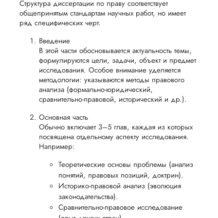
нциальности
сроки
помощью. Мне
Структура диссертации по праву соответствует
пройти
понравилось
общепринятым стандартам научных работ, но имеет
после
процесс
отношение к клиен
ряд специфических черт.
утверждения
защиты
быстрая работа,
запроса
Введение
адек...
научной
В этой части обосновывается актуальность темы,
на
работы.
формулируются цели, задачи, объект и предмет
Читать полный отзы
возврат.
исследования. Особое внимание уделяется
методологии: указываются методы правового
анализа (формально-юридический,
Екатерина
сравнительно-правовой, исторический и др.).
Основная часть
Обычно включает 3–5 глав, каждая из которых
Вид работы:
посвящена отдельному аспекту исследования.
Докторская
Например:
диссертация
Теоретические основы проблемы (анализ
Дата:
2024-03-12
понятий, правовых позиций, доктрин).
Заказывала
Историко-правовой анализ (эволюция
докторскую
законодательства).
диссертацию по
Сравнительно-правовое исследование
менеджменту,