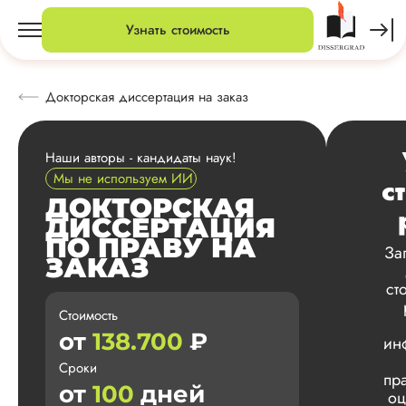
Узнать стоимость
Докторская диссертация на заказ
Наши авторы - кандидаты наук!
Мы не используем ИИ
с
ДОКТОРСКАЯ
ДИССЕРТАЦИЯ
ПО ПРАВУ НА
За
ЗАКАЗ
ст
Стоимость
от
138.700
₽
ин
Сроки
пр
от
100
дней
оц