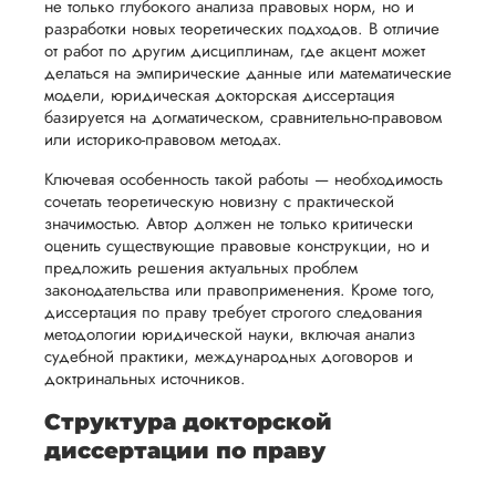
не только глубокого анализа правовых норм, но и
проверки
начале
помощь
разработки новых теоретических подходов. В отличие
работы,
сотрудничества
Оксана
в
от работ по другим дисциплинам, где акцент может
ния
установленная
мы
делаться на эмпирические данные или математические
подготовке
ого
сумма
модели, юридическая докторская диссертация
обсудим
презентации
базируется на догматическом, сравнительно-правовом
будет
и
и речи
или историко-правовом методах.
Вид работы:
возвращена
договоримся
перед
Докторская
Ключевая особенность такой работы — необходимость
ться
заказчику.
о сроках
диссертация
защитой.
сочетать теоретическую новизну с практической
Мы
выполнения,
Дата:
2024-03-13
Наша
значимостью. Автор должен не только критически
стремимся
чтобы
оценить существующие правовые конструкции, но и
цель -
У меня был заказ 
осуществлять
предложить решения актуальных проблем
учесть
обеспечить
докторскую
законодательства или правоприменения. Кроме того,
процесс
все
диссертацию по
вам
диссертация по праву требует строгого следования
информационным
возврата
аспекты
методологии юридической науки, включая анализ
уверенность
технологиям. Писа
имые
способом,
написания
судебной практики, международных договоров и
в своей
она по методике и
доктринальных источников.
удобным
работы.
разработкам моего
работе и
для вас,
сына. Сама справи
Структура докторской
помочь
я не могла,
в
диссертации по праву
вам
естественно, поэто
ния
разумные
обратилась за
успешно