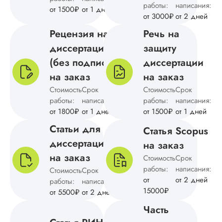
работы:
написания:
автор сумел воссоз
от 1500₽
от 1 дней
структуру из ТЗ,
от 3000₽
от 2 дней
подобрать подход
Рецензия на
Речь на
источники и метод
исследования,
диссертацию
защиту
грамотно расписать
(без подписи)
диссертации
исследований и
на заказ
на заказ
вынести продуктив
предложения о том
Стоимость
Срок
Стоимость
Срок
работы:
написания:
работы:
написания:
Читать полный отзы
от 1800₽
от 1 дней
от 1500₽
от 1 дней
Статьи для
Статья Scopus
Дамир
диссертации
на заказ
на заказ
Стоимость
Срок
работы:
написания:
Стоимость
Срок
Вид работы:
от
от 2 дней
работы:
написания:
Докторская
15000₽
от 5500₽
от 2 дней
диссертация
Часть
Дата:
2025-01-28