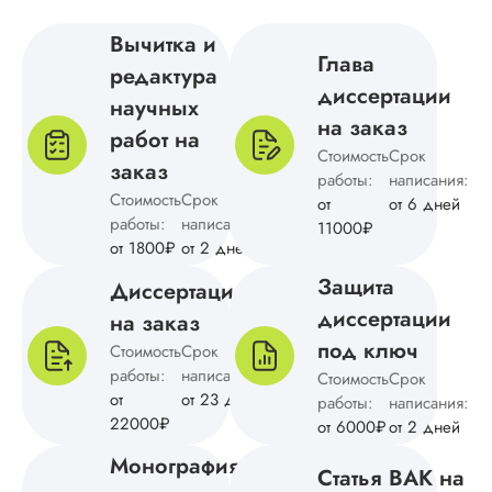
Очень рады, что
Ответ от Dissergra
оправдали ваши
Вычитка и
ожидания. 👍
Глава
редактура
диссертации
Ирина
научных
на заказ
работ на
Стоимость
Срок
заказ
работы:
написания:
Вид работы:
Стоимость
Срок
от
от 6 дней
Докторская
работы:
написания:
11000₽
диссертация
от 1800₽
от 2 дней
Дата:
2025-03-19
Защита
Диссертация
Докторская была
диссертации
на заказ
нужна для галочки
под ключ
Преимущества
Стоимость
Срок
компании: удобная
работы:
написания:
Стоимость
Срок
форма оплаты,
от
от 23 дней
работы:
написания:
договор,
22000₽
от 6000₽
от 2 дней
клиентоориентиров
качество выполнен
Монография
Статья ВАК на
работ. Недостатки 