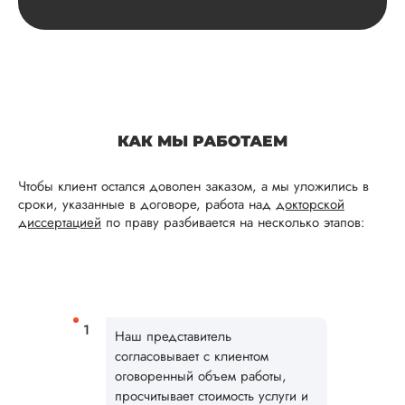
Читать полный отзы
Для нас это много
Ответ от Dissergra
значит. Спасибо за
поддержку! 🤝
Дана
КАК МЫ РАБОТАЕМ
Чтобы клиент остался доволен заказом, а мы уложились в
сроки, указанные в договоре, работа над
докторской
Вид работы:
диссертацией
по праву разбивается на несколько этапов:
Докторская
диссертация
Дата:
2025-11-01
У меня был заказ 
докторскую
Наш представитель
диссертацию по
согласовывает с клиентом
достаточно сложно
оговоренный объем работы,
теме, поэтому стои
просчитывает стоимость услуги и
вышла достаточно