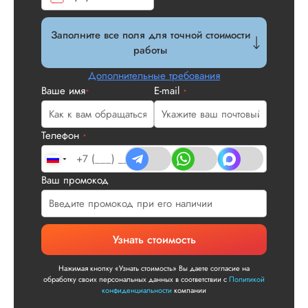
Заполните все поля для точной стоимости
Вид работы:
работы
Докторская
диссертация
Дополнительные требования
Дата:
2026-05-17
Ваше имя
E-mail
*
*
Докторская по ист
была выполнена в
Телефон
*
соответствии с
условиями ТЗ.
Понравились
Ваш промокод
выгодные условия
сотрудничества
(официальный
договор, возможно
оплаты частями),
Узнать стоимость
адекватные сотруд
компании, хороше
Нажимая кнопку «Узнать стоимость» Вы даете согласие на
качество работы,
обработку своих персональных данных в соответствии с
Политикой
высокая уникально
конфиденциальности
компании
и т.д. Спасибо...