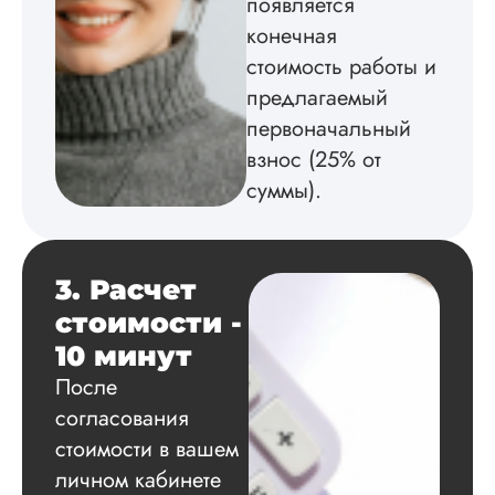
появляется
просто попробую
конечная
назвать вещи свои
стоимость работы и
именами. Авторы
здесь – хорошие
предлагаемый
исполнители, но з
первоначальный
с небес не хватает,
если есть конкретн
взнос (25% от
ТЗ, то его сделают
суммы).
лучшем виде. У ме
была докторская п
физической ку...
3. Расчет
Читать полный отзы
стоимости -
10 минут
В.
После
согласования
стоимости в вашем
Вид работы:
Докторская
личном кабинете
диссертация