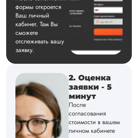
стандартным прави
формы откроется
подобрал подход
Ваш личный
методологию
исследования и вы
кабинет. Там Вы
рекомендации,
сможете
которые требовало
отслеживать вашу
Спасибо.
заявку.
Дана
Валерьевн
2. Оценка
заявки - 5
Вид работы:
минут
Докторская
После
диссертация
согласования
Дата:
2024-09-01
стоимости в вашем
У меня не будет
личном кабинете
гневного или
восторженного отз