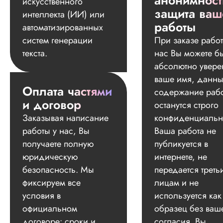
анонимност
искусственного
защита ваш
интеллекта (ИИ) или
работы
автоматизированных
систем генерации
При заказе работ
текста.
нас Вы можете б
абсолютно увере
ваше имя, данны
Оплата частями
содержание раб
и договор
останутся строго
Заказывая написание
конфиденциальн
работы у нас, Вы
Ваша работа не
получаете полную
публикуется в
юридическую
интернете, не
безопасность. Мы
передается треть
фиксируем все
лицам и не
условия в
используется как
официальном
образец без ваш
договоре: сроки и
согласия. Вы