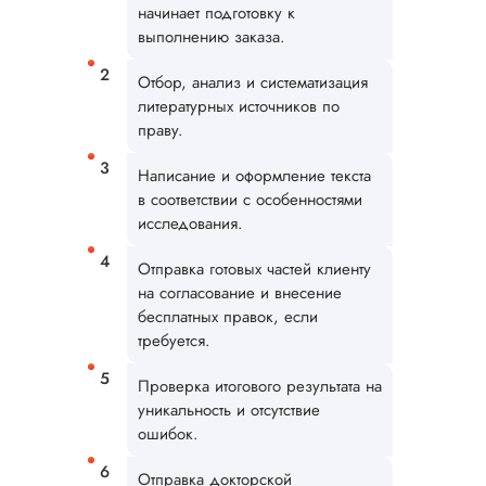
начинает подготовку к
дорогой. Я
выполнению заказа.
попробовала напис
несколько раздел
Отбор, анализ и систематизация
самостоятельно и
отправила чернови
литературных источников по
Стоимость немного
праву.
скинули, за что
огромное спасибо.
Написание и оформление текста
целом ...
в соответствии с особенностями
исследования.
Читать полный отзы
Отправка готовых частей клиенту
Рады, что смогли в
Ответ от Dissergra
на согласование и внесение
порадовать! 💫
бесплатных правок, если
требуется.
Люба
Проверка итогового результата на
уникальность и отсутствие
ошибок.
Вид работы:
Докторская
Отправка докторской