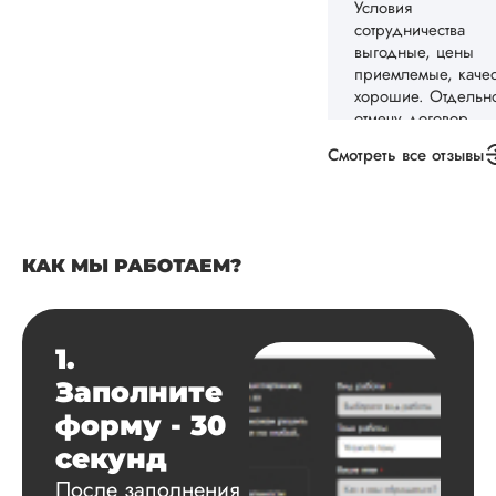
Оплачивал частями
как указ...
Читать полный отзы
Анастасия
Смотреть все отзывы
Вид работы:
Докторская
КАК МЫ РАБОТАЕМ?
диссертация
Дата:
2024-02-10
1.
Заказывала
докторскую
Заполните
диссертацию по
форму - 30
истории. Автор со
понятную структуру
секунд
текста, оформил
После заполнения
исследование по в