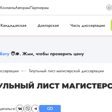
ы
Контакты
Авторам
Партнерам
Кандидатская
Докторская
Часть диссертации
боту
🧑‍🎓. Жми, чтобы проверить цену
иссертации
Титульный лист магистерской диссертации
УЛЬНЫЙ ЛИСТ МАГИСТЕР
елиться: