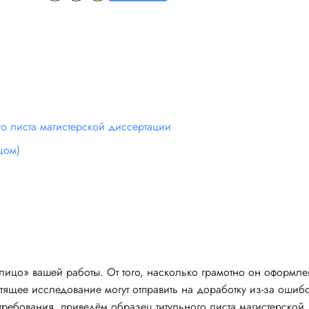
о листа магистерской диссертации
цом)
лицо» вашей работы. От того, насколько грамотно он оформле
тящее исследование могут отправить на доработку из-за ошибо
 требования, приведём образец титульного листа магистерской