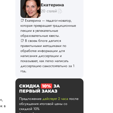
Екатерина
20 статей
📑 Екатерина — педагог-новатор,
которая превращает традиционные
лекции в увлекательные
образовательные квесты.
📑 В своем блоге делится
правильными методиками по
обработке информации для
написания диссертации и
показывает, как легко написать
диссертацию самостоятельно за 1
год.
СКИДКА
10%
ЗА
ПЕРВЫЙ ЗАКАЗ
Предложение
действует 2 часа
после
н,
обсуждения итоговой цены со
к в
скидкой 10%