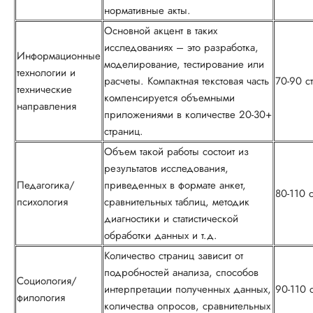
нормативные акты.
Основной акцент в таких
исследованиях – это разработка,
Информационные
моделирование, тестирование или
технологии и
расчеты. Компактная текстовая часть
70-90 с
технические
компенсируется объемными
направления
приложениями в количестве 20-30+
страниц.
Объем такой работы состоит из
результатов исследования,
Педагогика/
приведенных в формате анкет,
80-110 
психология
сравнительных таблиц, методик
диагностики и статистической
обработки данных и т.д.
Количество страниц зависит от
подробностей анализа, способов
Социология/
интерпретации полученных данных,
90-110 
филология
количества опросов, сравнительных