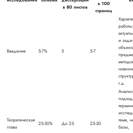
в 100
в 80 листов
страниц
Характ
работы:
актуаль
и зада
объекта
Введение
5-7%
5
5-7
предме
методо
новизн
структу
т.д.
Анализ
подход
термин
исслед
Теоретическая
теме, 
25-30%
До 25
25-30
глава
базы,