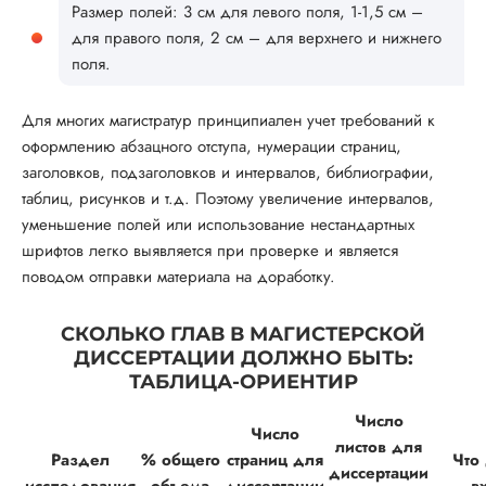
Размер полей: 3 см для левого поля, 1-1,5 см –
для правого поля, 2 см – для верхнего и нижнего
поля.
Для многих магистратур принципиален учет требований к
оформлению абзацного отступа, нумерации страниц,
заголовков, подзаголовков и интервалов, библиографии,
таблиц, рисунков и т.д. Поэтому увеличение интервалов,
уменьшение полей или использование нестандартных
шрифтов легко выявляется при проверке и является
поводом отправки материала на доработку.
СКОЛЬКО ГЛАВ В МАГИСТЕРСКОЙ
ДИССЕРТАЦИИ ДОЛЖНО БЫТЬ:
ТАБЛИЦА-ОРИЕНТИР
Число
Число
листов для
Раздел
% общего
страниц для
Что
диссертации
исследования
объема
диссертации
в