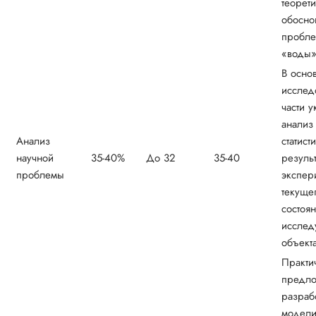
теорет
обосно
пробле
«воды»
В осно
исслед
части у
анализ
Анализ
статист
научной
35-40%
До 32
35-40
результ
проблемы
экспер
текуще
состоя
исслед
объекта
Практи
предло
разраб
модели