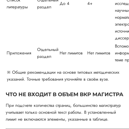
До 4
4+
исслед
литературы
раздел
научные
нормат
электр
источни
диссер
Вспомо
Отдельный
Приложения
Нет лимитов
Нет лимитов
информ
раздел
теме п
※ Общие рекомендации на основе типовых методических
указаний. Точные требования уточняйте в своём вузе.
ЧТО НЕ ВХОДИТ В ОБЪЕМ ВКР МАГИСТРА
При подсчете количества страниц, большинство магистратур
учитывает только основной текст работы. В установленный
лимит не включаются элементы, указанные в таблице.