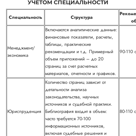
УЧЕТОМ СПЕЦИАЛЬНОСТИ
Реком
Специальность
Структура
о
Включаются аналитические данные:
финансовые показатели, расчеты,
таблицы, практические
Менеджмент/
рекомендации и т.д. Примерный
90-110 
экономика
объем приложений – до 20
страниц за счет расчетных
материалов, отчетности и графиков.
Количество страниц зависит от
детальности анализа
законодательства, научных
источников и судебной практики.
Юриспруденция
Библиография входит в объем:
80-110 
часто требуется 70-100
информационных источников,
включая судебные решения и