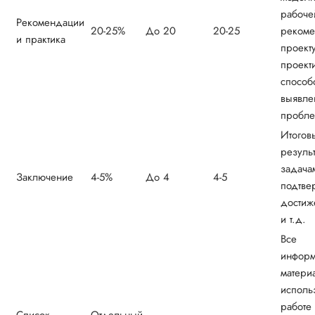
рабочей
Рекомендации
20-25%
До 20
20-25
рекоме
и практика
проекту
проект
способ
выявле
пробле
Итогов
резуль
задача
Заключение
4-5%
До 4
4-5
подтве
достиж
и т.д.
Все
инфор
матери
исполь
работе
Список
Отдельный