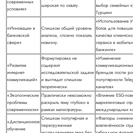
современных
широкая по охвату.
выбор семейных к
условиях»
Турции»
«Использование И
«Инновации в
Слишком общий уровень
ботов для повыше
банковской
анализа, сложно показать
качества клиентско
сфере»
новизну.
сервиса в мобиль
банкинге»
Формулировка не
«Изменение
«Развитие
содержит
коммуникационных 
интернет-
исследовательской задачи
брендов после ро
коммуникаций»
и выглядит слишком
популярности Tele
теоретически.
каналов»
«Экологические
Практически невозможно
«Влияние ESG-пове
проблемы
раскрыть тему глубоко в
маркетинговые стр
современности»
рамках магистратуры.
международных к
Слишком популярная и
«Факторы снижен
«Дистанционное
перегруженная
вовлечённости сту
обучение
исследованиями тема без
гибридном формат