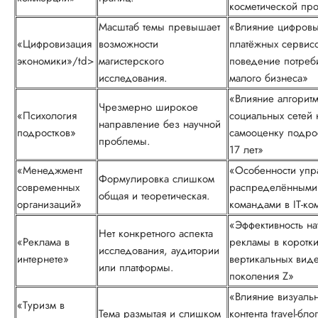
косметической пр
Масштаб темы превышает
«Влияние цифров
«Цифровизация
возможности
платёжных сервис
экономики»/td>
магистерского
поведение потреб
исследования.
малого бизнеса»
«Влияние алгорит
Чрезмерно широкое
«Психология
социальных сетей 
направление без научной
подростков»
самооценку подро
проблемы.
17 лет»
«Менеджмент
«Особенности упр
Формулировка слишком
современных
распределёнными
общая и теоретическая.
организаций»
командами в IT-ко
«Эффективность на
Нет конкретного аспекта
«Реклама в
рекламы в коротки
исследования, аудитории
интернете»
вертикальных вид
или платформы.
поколения Z»
«Влияние визуаль
«Туризм в
Тема размытая и слишком
контента travel-бло