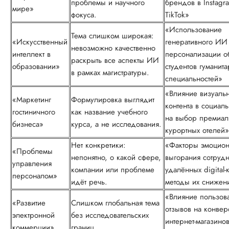
проблемы и научного
брендов в Instagr
мире»
фокуса.
TikTok»
«Использование
Тема слишком широкая:
«Искусственный
генеративного ИИ
невозможно качественно
интеллект в
персонализации о
раскрыть все аспекты ИИ
образовании»
студентов гуманит
в рамках магистратуры.
специальностей»
«Влияние визуаль
«Маркетинг
Формулировка выглядит
контента в социаль
гостиничного
как название учебного
на выбор премиал
бизнеса»
курса, а не исследования.
курортных отелей»
Нет конкретики:
«Факторы эмоцион
«Проблемы
непонятно, о какой сфере,
выгорания сотруд
управления
компании или проблеме
удалённых digital
персоналом»
идёт речь.
методы их снижен
«Влияние пользова
«Развитие
Слишком глобальная тема
отзывов на конве
электронной
без исследовательских
интернет-магазино
коммерции»
границ.