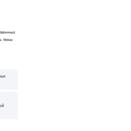
твенных
ь темы
ных
ой