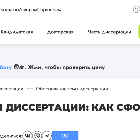
ы
Контакты
Авторам
Партнерам
Кандидатская
Докторская
Часть диссертации
боту
🧑‍🎓. Жми, чтобы проверить цену
иссертации
Обоснование темы диссертации
 ДИССЕРТАЦИИ: КАК СФ
делиться: