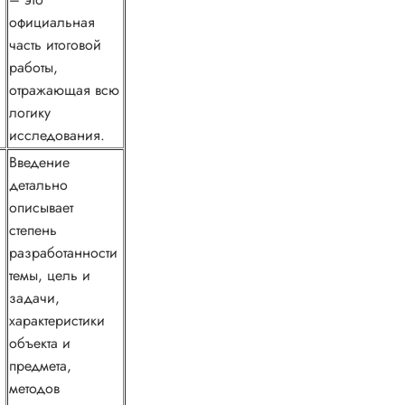
официальная
часть итоговой
работы,
отражающая всю
логику
исследования.
Введение
детально
описывает
степень
разработанности
темы, цель и
задачи,
характеристики
объекта и
предмета,
методов