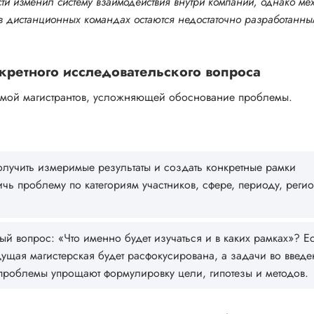
ти изменил систему взаимодействия внутри компаний, однако м
 дистанционных командах остаются недостаточно разработанны
кретного исследовательского вопроса
емой магистрантов, усложняющей обоснование проблемы.
олучить измеримые результаты и создать конкретные рамки
ичь проблему по категориям участников, сфере, периоду, реги
й вопрос: «Что именно будет изучаться и в каких рамках»? Е
ущая магистерская будет расфокусирована, а задачи во введ
ь проблемы упрощают формулировку цели, гипотезы и методов.