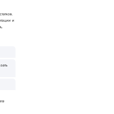
татков.
ртации и
д.
зать
ата