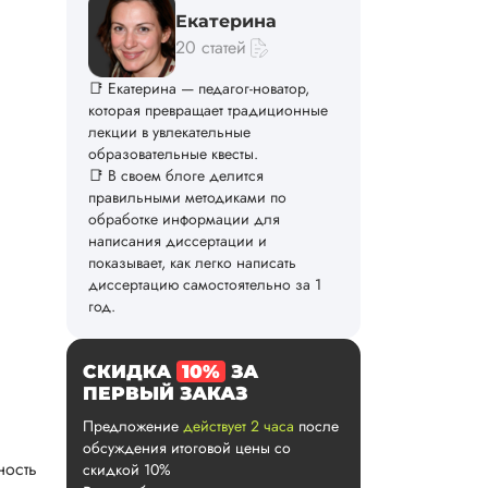
Екатерина
20 статей
📑 Екатерина — педагог-новатор,
которая превращает традиционные
лекции в увлекательные
образовательные квесты.
📑 В своем блоге делится
правильными методиками по
обработке информации для
написания диссертации и
показывает, как легко написать
диссертацию самостоятельно за 1
год.
СКИДКА
10%
ЗА
ПЕРВЫЙ ЗАКАЗ
Предложение
действует 2 часа
после
обсуждения итоговой цены со
ность
скидкой 10%