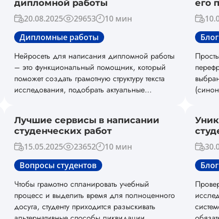
дипломной работы
его 
20.08.2025
29653
10 мин
10.
Дипломные работы
Блог
Нейросеть для написания дипломной работы
Просты
– это функциональный помощник, который
перефр
поможет создать грамотную структуру текста
выбра
исследования, подобрать актуальные
(синон
литературные источники и даже разработать
постро
методологию исследования под особенности
целико
Лучшие сервисы в написании
Уник
вашей проблемы. В этом материале мы
т.д.).
студенческих работ
студ
проведем анализ популярных нейросетей и
помога
поможем выбрать лучший ИИ для написания
матери
15.05.2025
23652
10 мин
30.
дипломной работы.
грамма
Вопросы студентов
Блог
смысл
Чтобы грамотно спланировать учебный
Провер
процесс и выделить время для полноценного
исслед
досуга, студенту приходится разыскивать
систем
альтернативные способы ликвидации
обязат