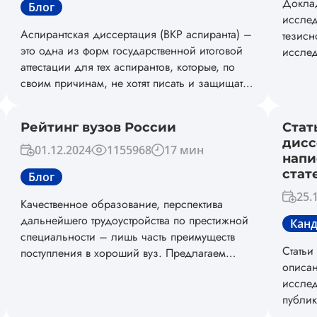
Доклад
Блог
результатов исследования в тексте работы.
исслед
Аспирантская диссертация (ВКР аспиранта) –
тезисн
это одна из форм государственной итоговой
исслед
аттестации для тех аспирантов, которые, по
разным
своим причинам, не хотят писать и защищать
собств
кандидатскую диссертацию. После успешной
защиты такой выпускной квалификационной
Рейтинг вузов России
Стат
работы, выпускнику аспирантуры
дисс
присваивается квалификация «Преподаватель-
01.12.2024
1155968
17 мин
напи
исследователь».
стат
Блог
25.
Качественное образование, перспектива
дальнейшего трудоустройства по престижной
Канд
специальности – лишь часть преимуществ
Статьи
поступления в хороший вуз. Предлагаем
описан
ознакомиться с актуальным рейтингом вузов
исслед
России 2024 по версии Forbes.
публик
списка