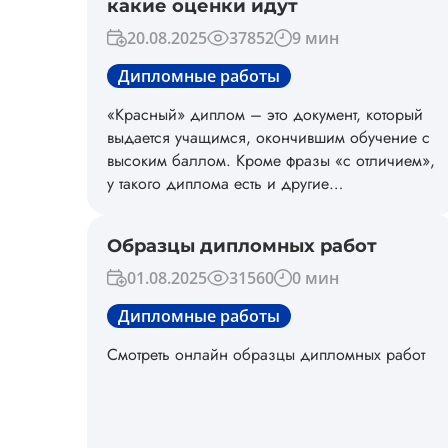
какие оценки идут
20.08.2025
37852
9 мин
Дипломные работы
«Красный» диплом – это документ, который
выдается учащимся, окончившим обучение с
высоким баллом. Кроме фразы «с отличием»,
у такого диплома есть и другие
отличительные особенности – особый тип
шрифта, бронзовая краска с золотистым
Образцы дипломных работ
отливом и т.д.
01.08.2025
31560
0 мин
Дипломные работы
Смотреть онлайн образцы дипломных работ