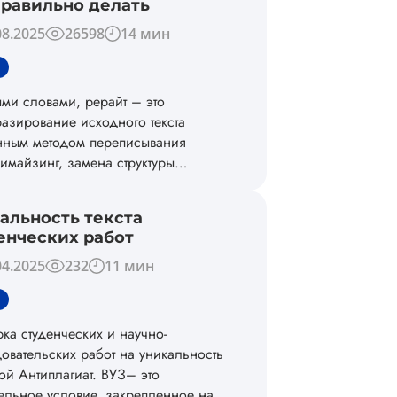
правильно делать
08.2025
26598
14 мин
ми словами, рерайт – это
азирование исходного текста
нным методом переписывания
имайзинг, замена структуры
ения предложения или всего текста
м, переформулировка терминологии и
альность текста
 Такой подход к изменению текста
енческих работ
ет поможет создать уникальный
ал с иным подходом к лексике и
04.2025
232
11 мин
тике, но сохранением исходного
а.
ка студенческих и научно-
овательских работ на уникальность
ой Антиплагиат. ВУЗ– это
ельное условие, закрепленное на