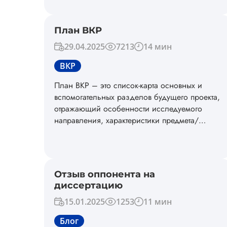
План ВКР
29.04.2025
7213
14 мин
ВКР
План ВКР – это список-карта основных и
вспомогательных разделов будущего проекта,
отражающий особенности исследуемого
направления, характеристики предмета/
объекта исследования, а также другие
особенности тематики. Предлагаем
ознакомиться с информацией о том, в чем
основная польза ВКР, что должно входить в
Отзыв оппонента на
структуру плана, как составить план ВКР, а
диссертацию
также типичные ошибки, которые необходимо
учесть автору работы.
15.01.2025
1253
11 мин
Блог