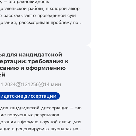
 – это разновидность
овательской работы, в которой автор
о рассказывает о проведенной сути
ования, рассматривает проблему под
и ракурсами и делает акцент на
енной авторской позиции.
ья для кандидатской
ертации: требования к
санию и оформлению
ей
11.2024
121256
14 мин
идатские диссертации
 для кандидатской диссертации – это
ие полученных результатов
ования в формате научной статьи для
ации в рецензируемых журналах из
 ВАК. Такие публикации являются