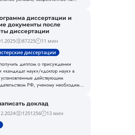
дательном уровне.
ограмма диссертации и
ие документы после
ты диссертации
01.2025
87225
11 мин
стерские диссертации
получить диплом о присуждении
и «кандидат наук»/«доктор наук» в
 установленные действующим
дательством РФ, ученому необходимо
ько успешно защитить диссертацию, но
отовить пакет соответствующих
написать доклад
нтов для ВАК и других обязательных
ций.
12.2024
1251256
13 мин