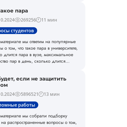
ельным условием для получения
такое пара
а к защите работы и помогают
ить рейтинг учебного заведения.
10.2024
269256
11 мин
осы студентов
 материале мы ответим на популярные
ы о том, что такое пара в университете,
о длится пара в вузе, максимальное
ство пар в день, сколько длится
 и т.д.
будет, если не защитить
лом
10.2024
5896521
13 мин
ломные работы
 материале мы собрали подборку
в на распространенные вопросы о том,