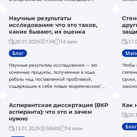
академических задолженностей по ряду
законо
учебных дисциплин. Предлагаем
Научные результаты
Стен
ознакомиться с лучшими сервисами в
исследования: что это такое,
друг
написании студенческих работ по любым
какие бывают, их оценка
защи
темам и на что обращать внимание, чтобы не
ошибиться в выборе подходящей компании.
20.01.2025
134
14 мин
17.
Блог
Маги
Научные результаты исследования – это
Чтобы 
конечные продукты, полученные в ходе
степен
работы над поставленной проблемой,
сроки,
содержащие в себе новые теоретические/
законо
практические знания/решения, а также
не тол
формы, средства и варианты решения
и подг
Аспирантская диссертация (ВКР
Как 
прикладных задач, вынесенных на
докуме
аспиранта): что это и зачем
публичную защиту работы. Рассмотрим, какие
инстан
20.
нужно
бывают результаты исследования, их типы
Блог
представления, а также основные требования
13.01.2025
58693
14 мин
к написанию и оформления научных