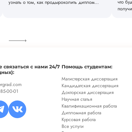
что бу
узнать о том, как продыроколить диплом
получи
самостоятельно в домашних условиях или где
популя
лучше заказать такую услугу в Санкт-
Петербурге.
 связаться с нами 24/7
Помощь студентам:
дных):
Магистерская диссертация
ergrad.com
Кандидатская диссертация
085-00-01
Докторская диссертация
Научная статья
Квалификационная работа
Дипломная работа
Курсовая работа
Все услуги