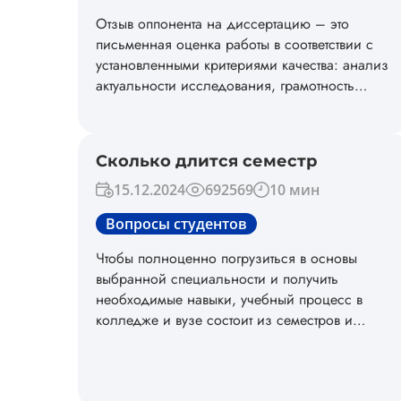
Отзыв оппонента на диссертацию – это
письменная оценка работы в соответствии с
установленными критериями качества: анализ
актуальности исследования, грамотность
написания и оформления отдельных частей
работы и т.д. Такой документ позволяет
раскрыть суть проделанного
Сколько длится семестр
диссертационного исследования, а также
оценить плюсы и минусы проделанной
15.12.2024
692569
10 мин
работы.
Вопросы студентов
Чтобы полноценно погрузиться в основы
выбранной специальности и получить
необходимые навыки, учебный процесс в
колледже и вузе состоит из семестров и
промежуточных аттестаций (сессий). В этом
материале мы расскажем о том, сколько это
семестр, сколько сессий в году, какая