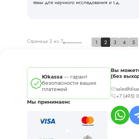
темы для научного исследования и т.д.
Страница
2
из
7
1
2
3
4
5
Вы можете
(без выхо
Юkassa
— гарант
безопасности ваших
sales@diss
платежей
+7 (495) 
Мы принимаем: