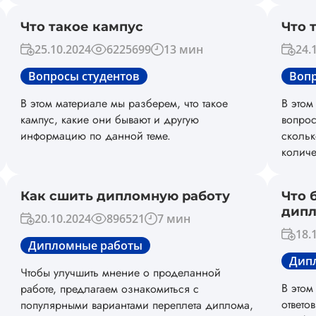
обязат
Что такое кампус
Что 
допуск
увелич
25.10.2024
6225699
13 мин
24.
Вопросы студентов
Вопр
В этом материале мы разберем, что такое
В этом
кампус, какие они бывают и другую
вопрос
информацию по данной теме.
скольк
количе
лекция
Как сшить дипломную работу
Что 
дип
20.10.2024
896521
7 мин
18.
Дипломные работы
Дип
Чтобы улучшить мнение о проделанной
В этом
работе, предлагаем ознакомиться с
ответо
популярными вариантами переплета диплома,