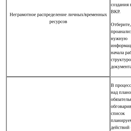
создания 
ВКР.
Неграмотное распределение личных/временных
ресурсов
Отберите,
проанали
нужную
информац
начала ра
структур
документа
В процесс
над план
обязатель
обговари
список
планируе
действий 