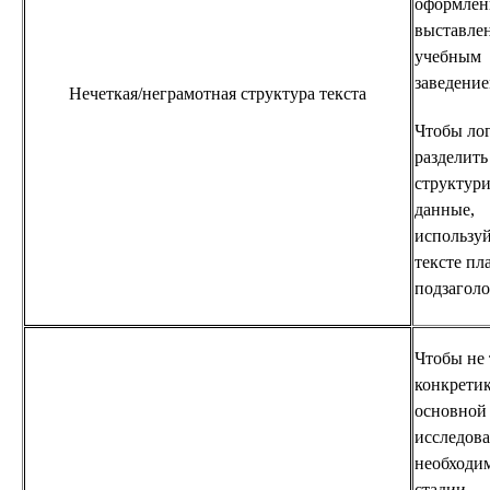
оформлен
выставле
учебным
заведени
Нечеткая/неграмотная структура текста
Чтобы ло
разделить
структури
данные,
используй
тексте пл
подзаголо
Чтобы не 
конкретик
основной
исследова
необходи
стадии