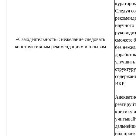
куратором
Следуя со
рекоменд
научного
руководит
«Самодеятельность»: нежелание следовать
сможете 
конструктивным рекомендациям и отзывам
без неже
доработо
улучшить
структуру
содержан
ВКР.
Адекватн
реагируйт
критику 
учитывайт
дальнейш
над проек