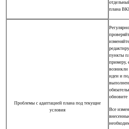
отдельный
плана ВК
Регулярн
проверяйт
изменяйте
редактир
пункты пл
примеру, 
возникли
идеи и по
выполнен
обязатель
обновите 
Проблемы с адаптацией плана под текущие
Все измен
условия
внесенные
необходи