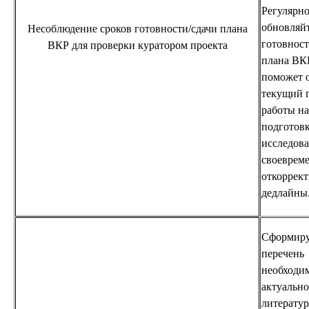
Регулярн
обновляй
Несоблюдение сроков готовности/сдачи плана
готовност
ВКР для проверки куратором проекта
плана ВКР
поможет 
текущий 
работы н
подготов
исследова
своеврем
откоррект
дедлайны
Сформир
перечень
необходи
актуальн
литератур