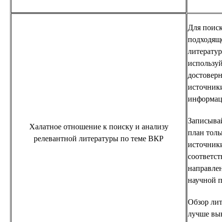
Для поис
подходящ
литерату
используй
достовер
источник
информац
Записыва
Халатное отношение к поиску и анализу
план толь
релевантной литературы по теме ВКР
источник
соответс
направле
научной 
Обзор ли
лучше вы