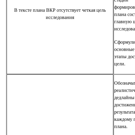
формиров
В тексте плана ВКР отсутствует четкая цель
плана сос
исследования
главную 
исследова
Сформули
основные 
этапы до
цели.
Обозначь
реалисти
дедлайны
достижен
результат
каждому 
плана.