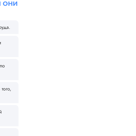
 ОНИ
руда.
и
 по
того,
й