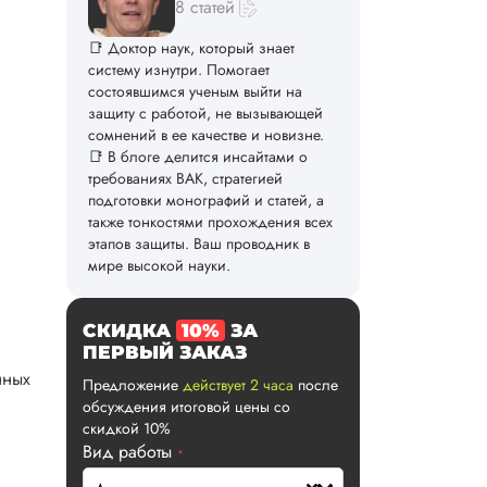
8 статей
📑 Доктор наук, который знает
систему изнутри. Помогает
состоявшимся ученым выйти на
защиту с работой, не вызывающей
сомнений в ее качестве и новизне.
📑 В блоге делится инсайтами о
требованиях ВАК, стратегией
подготовки монографий и статей, а
также тонкостями прохождения всех
этапов защиты. Ваш проводник в
мире высокой науки.
СКИДКА
10%
ЗА
ПЕРВЫЙ ЗАКАЗ
нных
Предложение
действует 2 часа
после
обсуждения итоговой цены со
скидкой 10%
Вид работы
*