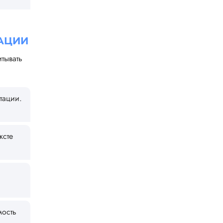
АЦИИ
тывать
тации.
ксте
мость