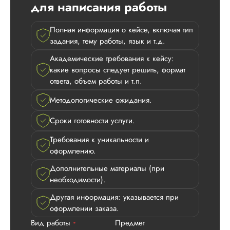
для написания работы
заказ. Общение
понравилось тем, ч
человек не хамил, 
Полная информация о кейсе, включая тип
четко по заказу
задания, тему работы, язык и т.д.
рассказал, как оно
должно быть. Еще
Академические требования к кейсу:
себя отметила выс
какие вопросы следует решить, формат
стрессоустойчивост
ответа, объем работы и т.п.
меня как раз начал
задерживаться зак
Методологические ожидания.
меня ...
Сроки готовности услуги.
Читать полный отзы
Требования к уникальности и
оформлению.
Анна
Дополнительные материалы (при
необходимости).
Другая информация: указывается при
Имя менеджера:
А
оформлении заказа.
Дата:
2025-07-10
Вид работы
Предмет
*