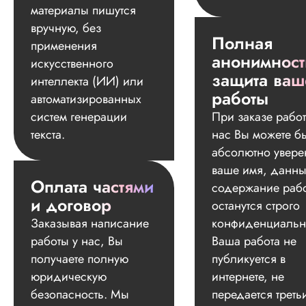
материалы пишутся
вручную, без
Полная
применения
анонимност
искусственного
защита ваш
интеллекта (ИИ) или
работы
автоматизированных
систем генерации
При заказе работ
текста.
нас Вы можете б
абсолютно увере
ваше имя, данны
Оплата частями
содержание раб
и договор
останутся строго
Заказывая написание
конфиденциальн
работы у нас, Вы
Ваша работа не
получаете полную
публикуется в
юридическую
интернете, не
Алина
безопасность. Мы
передается треть