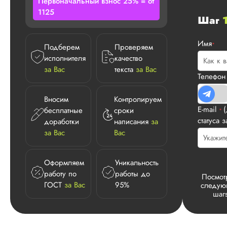
Первоначальный взнос 25% = от
1125
Шаг
Имя
*
Подберем
Проверяем
исполнителя
качество
за Вас
текста
за Вас
Телефо
Вносим
Контролируем
E-mail
бесплатные
сроки
*
статуса з
доработки
написания
за
за Вас
Вас
Оформляем
Уникальность
работу по
работы до
Посмот
ГОСТ
за Вас
95%
следу
шаг