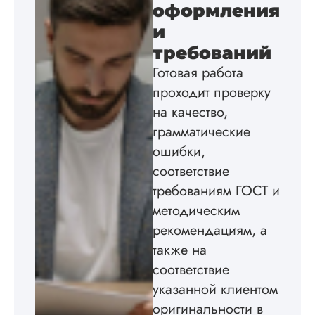
оформления
и
требований
Готовая работа
проходит проверку
на качество,
грамматические
ошибки,
соответствие
требованиям ГОСТ и
методическим
рекомендациям, а
также на
соответствие
указанной клиентом
оригинальности в