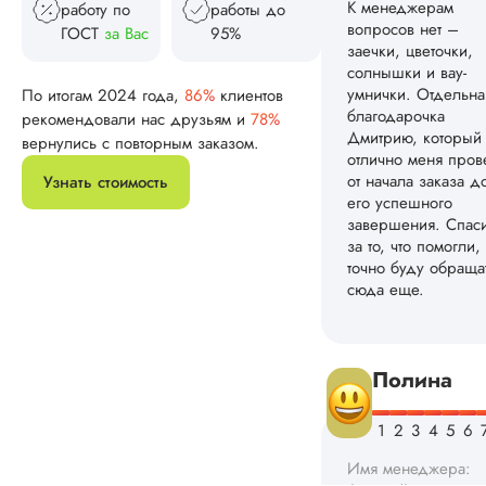
завершения. Спас
работу по
работы до
за то, что помогли,
ГОСТ
за Вас
95%
точно буду обраща
сюда еще.
По итогам 2024 года,
86%
клиентов
рекомендовали нас друзьям и
78%
вернулись с повторным заказом.
Полина
Узнать стоимость
Имя менеджера:
Алексей
Дата:
2025-03-29
Рассматривала и
другие компании,
остановилась на эт
Осталась довольна
качеством
исследования,
отправленного мне