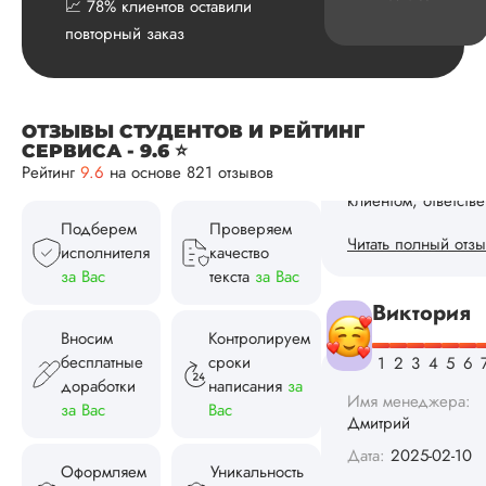
📈 78% клиентов оставили
Читать полный отзы
повторный заказ
Виктория
ОТЗЫВЫ СТУДЕНТОВ И РЕЙТИНГ
СЕРВИСА - 9.6 ⭐
Рейтинг
9.6
на основе 821 отзывов
Имя менеджера:
Дмитрий
Подберем
Проверяем
Дата:
2025-02-10
исполнителя
качество
К менеджерам
за Вас
текста
за Вас
вопросов нет –
заечки, цветочки,
Вносим
Контролируем
солнышки и вау-
умнички. Отдельна
бесплатные
сроки
благодарочка
доработки
написания
за
Дмитрию, который
за Вас
Вас
отлично меня пров
от начала заказа д
его успешного
Оформляем
Уникальность