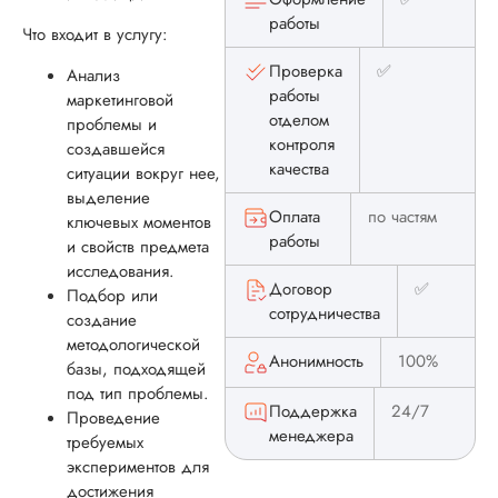
работ. Я тут заказы
работы
контрольные,
Что входит в услугу:
курсовые,
Проверка
✅
Анализ
лабораторные раб
работы
и думаю еще и
маркетинговой
отделом
диплом заказать.
проблемы и
Всегда нравится
контроля
создавшейся
манера общения с
качества
ситуации вокруг нее,
клиентами,
выделение
коммуникабельност
Оплата
по частям
ключевых моментов
но вот это вот
работы
и свойств предмета
подзависание при
исследования.
просчете це...
Договор
✅
Подбор или
сотрудничества
создание
Читать полный отзы
методологической
Анонимность
100%
Спасибо! Ждём вас
базы, подходящей
Ответ от Dissergra
снова. 😉
под тип проблемы.
Поддержка
24/7
Проведение
менеджера
требуемых
экспериментов для
достижения