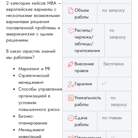
быстро реагирует 
2 категории кейсов МВА –
обращения клиенто
европейские варианты с
Объем
по запросу
переживает за то,
несколькими возможными
работы
чтобы все вышл...
вариантами решения
поставленной проблемы и
Расчеты/
по
Читать полный отзы
американские с одним
чертежи/
запросу
решением.
таблицы/
Спасибо за компли
Ответ от Dissergra
приложения
В каких отраслях знаний
Заказывайте ещё. 
мы работаем?
Внесение
бесплатно
Маркетинг и PR
Андрей
правок
Стратегический
менеджмент
Гарантия
✅
Способы управления
организацией в
Имя менеджера:
Уникальность
по
Алина
условиях
работы
запросу
повышенного риска
Дата:
2025-10-16
Бизнес-
Сдача
по главам
Алина – моя
планирование
работы
постоянная менед
Менеджмент
по заказу уже ряд
инвестиций
Оформление
✅