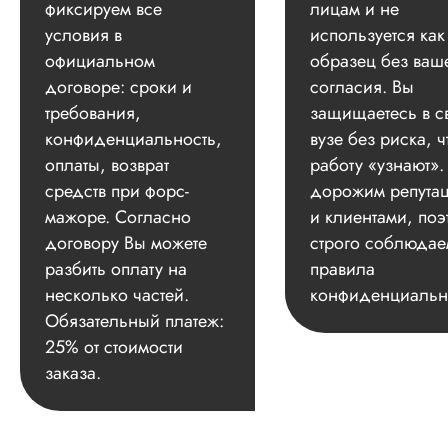
фиксируем все
лицам и не
условия в
используется как
официальном
образец без ваш
Имя менеджера:
Я
договоре: сроки и
согласия. Вы
Дата:
2025-03-01
требования,
защищаетесь в с
Понравилось имет
конфиденциальность,
вузе без риска, ч
дело с Яном. Хор
оплаты, возврат
работу «узнают»
выполняет свою
работу, информиру
средств при форс-
дорожим репута
примерных сроках
мажоре. Согласно
и клиентами, поэ
отправки работы в
договору Вы можете
строго соблюдае
личный кабинет, на
разбить оплату на
правила
какой стадии
выполнения находи
несколько частей.
конфиденциальн
заказ и т.д. Были
Обязательный платеж:
заминки в передач
25% от стоимости
правок, но а в цел
благодарна за
заказа.
помощь.