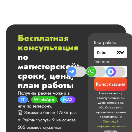
Вячеслав
Имя менеджера:
Бесплатная
Алина
Вид работы
*
консультация
Дата:
2025-02-01
Кейс
по
Не в первый раз ту
Телефон
заказываю и у мен
*
магистерской:
плохая память на
сроки, цена,
имена, поэтому бу
краток. Курсовые 
план работы
Консультация
выполняются отлич
ни одного нарекан
Получить расчет можно в
Нажимая кнопку
не было ни от меня
«Констультация» Вы
ТГ
,
WhatsApp
,
MAX
от преподавателей
даете согласие на
или по телефону.
обработку своих
Также мне нравитс
🏆 Заказали более 17586 раз
персональных данных
здесь соблюдение
в соответствии с
⭐ Рейтинг услуги 9 на основе
культуры общения 
Политикой
клиентом, ответстве
конфиденциальности
505 отзывов студентов
компании