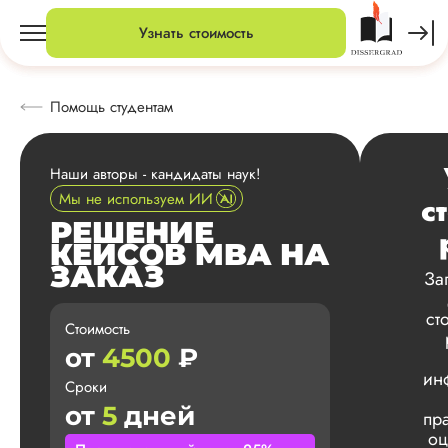
Узнать стоимость
Помощь студентам
Наши авторы - кандидаты наук!
Мы не используем ИИ
с
РЕШЕНИЕ
КЕЙСОВ MBA НА
ЗАКАЗ
За
ст
Стоимость
от
4500
₽
ин
Сроки
от
5
дней
пр
оц