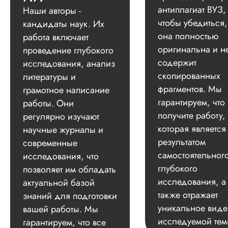
антиплагиат ВУЗ,
Наши авторы -
чтобы убедиться,
кандидаты наук. Их
она полностью
работа включает
оригинальна и н
проведение глубокого
содержит
исследования, анализ
скопированных
литературы и
фрагментов. Мы
грамотное написание
гарантируем, что
работы. Они
получите работу,
регулярно изучают
которая является
научные журналы и
результатом
современные
самостоятельног
исследования, что
глубокого
позволяет им обладать
исследования, а
актуальной базой
также отражает
знаний для подготовки
уникальное вид
вашей работы. Мы
исследуемой тем
гарантируем, что все