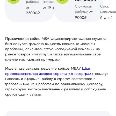
работы:
написания:
Стоимость
Ольга Р.
Срок
от
от 19 дней
работы:
от
написан
25000₽
9000₽
6 дней
Имя менеджера:
Мария
Практические кейсы МВА демонстрируют умение студента
Дата:
2025-07-10
бизнес-курса грамотно выделять ключевые моменты
проблемы, описывать статус исследуемой компании на
Из всех менеджер
рынке товаров или услуг, а также аргументировать свое
которые мне
мнение наглядными примерами.
попадались, Маша
это самая приятная
Ищете, где заказать решение кейсов МВА?
Штат
спокойная сотрудн
профессиональных авторов сервиса «Диссерград»
помогут
Я знаю, что она
написать и оформить работу в строгом соответствии с
адекватно объясни
требованиями. Мы работаем по официальному договору,
ситуацию, поможет
гарантируем высококачественный результат и соблюдение
разобраться с
сроков сдачи заказа.
непонятками в зака
расскажет о том, к
избежать ошибок 
оформлении услуги