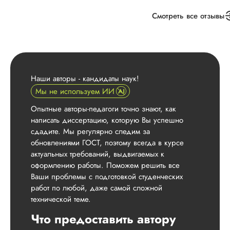
личный кабинет.
Менеджер, с кото
Смотреть все отзывы
я взаимодействова
Алексей. Никакого
хамства, аккуратнос
непредвзятость в
общении. Будет
потреб...
Наши авторы - кандидаты наук!
Мы не используем ИИ
Читать полный отзы
Опытные авторы-педагоги точно знают, как
написать диссертацию, которую Вы успешно
Катя
сдадите. Мы регулярно следим за
обновлениями ГОСТ, поэтому всегда в курсе
актуальных требований, выдвигаемых к
оформлению работы. Поможем решить все
Имя менеджера:
Я
Ваши проблемы с подготовкой студенческих
Дата:
2025-04-08
работ по любой, даже самой сложной
технической теме.
Общалась с Алино
Она мне помогла
Что предоставить автору
быстро оформить