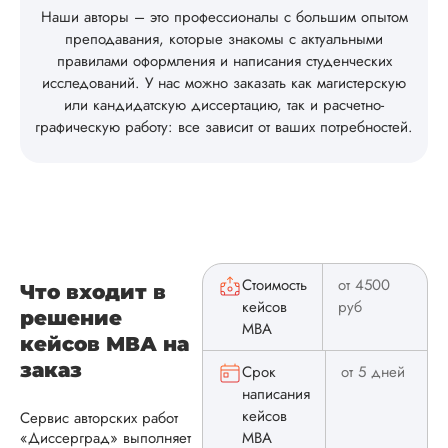
и, собст...
Наши авторы – это профессионалы с большим опытом
преподавания, которые знакомы с актуальными
Читать полный отзы
правилами оформления и написания студенческих
исследований. У нас можно заказать как магистерскую
или кандидатскую диссертацию, так и расчетно-
Алена
графическую работу: все зависит от ваших потребностей.
Имя менеджера:
Я
Дата:
2025-09-03
Хочу оставить остав
отзыв про менедж
Стоимость
от 4500
Что входит в
Яна. Максимально
кейсов
руб
приятный менедже
решение
MBA
общении, очень
кейсов МВА на
быстрый,
заказ
Срок
от 5 дней
поворотливый, отв
написания
всегда есть про вс
кейсов
на все. Очень
Сервис авторских работ
благодарна за то, ч
«Диссерград» выполняет
MBA