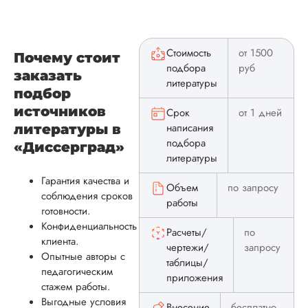
Стоимость
от 1500
Почему стоит
подбора
руб
заказать
литературы
подбор
источников
Срок
от 1 дней
написания
литературы в
подбора
«Диссерград»
литературы
Гарантия качества и
Объем
по запросу
соблюдения сроков
работы
готовности.
Конфиденциальность
Расчеты/
по
клиента.
чертежи/
запросу
Опытные авторы с
таблицы/
педагогическим
приложения
стажем работы.
Выгодные условия
Внесение
бесплатно