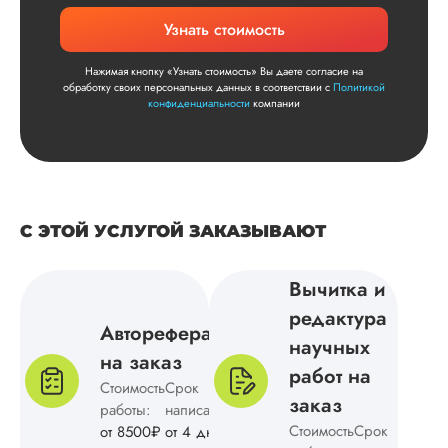
Узнать стоимость
Нажимая кнопку «Узнать стоимость» Вы даете согласие на
обработку своих персональных данных в соответствии с
Политикой
конфиденциальности
компании
С ЭТОЙ УСЛУГОЙ ЗАКАЗЫВАЮТ
Вычитка и
редактура
Автореферат
научных
на заказ
работ на
Стоимость
Срок
заказ
работы:
написания:
Стоимость
Срок
от 8500₽
от 4 дней