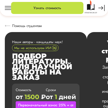
Узнать стоимость
Помощь студентам
Наши авторы - кандидаты наук!
Мы не используем ИИ
с
ПОДБОР
ЛИТЕРАТУРЫ
ДЛЯ НАУЧНОЙ
За
РАБОТЫ НА
ЗАКАЗ
ст
Стоимость
Сроки
ин
от
1500
₽
от
1
дней
пр
Первоначальный взнос 25% = от
оц