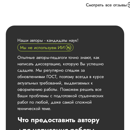
вариантом. В обще
Смотреть все отзывы
понравился подход
выполнению
поставленной зада
Есть договор, есть
гар...
Наши авторы - кандидаты наук!
Читать полный отзы
Мы не используем ИИ
Опытные авторы-педагоги точно знают, как
Виталий
написать диссертацию, которую Вы успешно
сдадите. Мы регулярно следим за
обновлениями ГОСТ, поэтому всегда в курсе
актуальных требований, выдвигаемых к
Вид работы:
Подб
оформлению работы. Поможем решить все
литературы
Ваши проблемы с подготовкой студенческих
Дата:
2025-05-02
работ по любой, даже самой сложной
технической теме.
Были сложности c
подбором актуальн
Что предоставить автору
литературы для
диссертационной
для написания работы