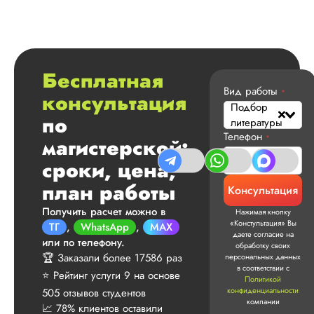
Бесплатная
Вид работы
*
консультация
Подбор
по
литературы
Телефон
*
магистерской:
сроки, цена,
план работы
Консультация
Получить расчет можно в
Нажимая кнопку
«Констультация» Вы
ТГ
,
WhatsApp
,
MAX
даете согласие на
или по телефону.
обработку своих
🏆 Заказали более 17586 раз
персональных данных
Мария
в соответствии с
⭐ Рейтинг услуги 9 на основе
Политикой
конфиденциальности
505 отзывов студентов
компании
📈 78% клиентов оставили