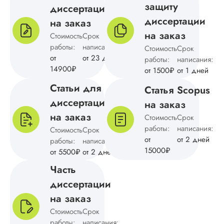
защиту
диссертация
диссертации
на заказ
на заказ
Стоимость
Срок
работы:
написания:
Стоимость
Срок
от
от 23 дней
работы:
написания:
14900₽
от 1500₽
от 1 дней
Статьи для
Статья Scopus
диссертации
на заказ
на заказ
Стоимость
Срок
работы:
написания:
Стоимость
Срок
от
от 2 дней
работы:
написания:
15000₽
от 5500₽
от 2 дней
Часть
диссертации
на заказ
Стоимость
Срок
работы:
написания: