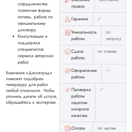
сотрудничества:
правок
поэтапная форма
оплаты, работа по
Гарантия
✅
официальному
договору.
Уникальность
по
Консультации и
работы
запросу
поддержка
специалистов
Сдача
по главам
сервиса авторских
работы
работ.
Оформление
✅
Компания «Диссеград»
работы
поможет подобрать
литературу для работ
Проверка
✅
любой сложности. Чтобы
работы
уточнить детали об услуге,
обращайтесь к экспертам.
отделом
контроля
качества
Оплата
по частям