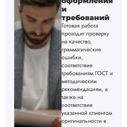
оформления
и
требований
Готовая работа
проходит проверку
на качество,
грамматические
ошибки,
соответствие
требованиям ГОСТ и
методическим
рекомендациям, а
также на
соответствие
указанной клиентом
оригинальности в