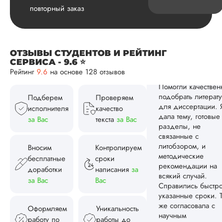
Вид работы:
Подб
повторный заказ
литературы
Дата:
2025-10-20
Помогли качествен
ОТЗЫВЫ СТУДЕНТОВ И РЕЙТИНГ
подобрать литерат
СЕРВИСА - 9.6 ⭐
для диссертации. 
Рейтинг
9.6
на основе 128 отзывов
дала тему, готовые
разделы, не
связанные с
Подберем
Проверяем
литобзором, и
исполнителя
качество
методические
за Вас
текста
за Вас
рекомендации на
всякий случай.
Справились быстро
Вносим
Контролируем
указанные сроки. Т
бесплатные
сроки
же согласовала с
доработки
написания
за
научным
за Вас
Вас
руководителем:
информационн...
Оформляем
Уникальность
Читать полный отзы
работу по
работы до