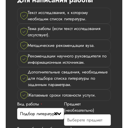
работы. Я заключа
договор с компани
Текст исследования, к которому
мне все четко
необходим список литературы.
подобрали, надо 
только предоставит
Тема работы (если текст исследования
методичку и сам те
отсутствует).
работы. По срокам
уложились так, как
Методические рекомендации вуза.
указано в договоре
Спасибо.
Рекомендации научного руководителя по
информационным источникам.
Дополнительные сведения, необходимые
для подбора списка литературы по
заданным параметрам.
Желаемые сроки готовности услуги.
Вид работы
Предмет
*
(необязательно)
Подбор литературы