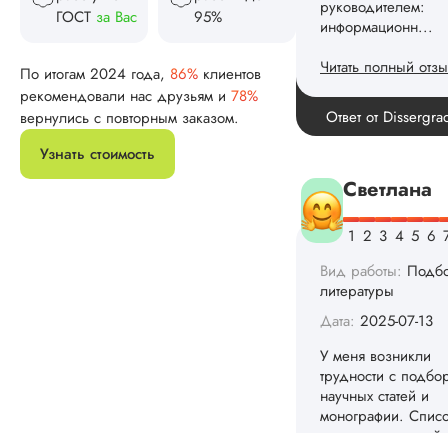
ГОСТ
за Вас
95%
Мы старались для в
Ответ от Dissergra
Рады, что вам
понравилось. ✨
По итогам 2024 года,
86%
клиентов
рекомендовали нас друзьям и
78%
Светлана
вернулись с повторным заказом.
Узнать стоимость
Вид работы:
Подб
литературы
Дата:
2025-07-13
У меня возникли
трудности с подбо
научных статей и
монографии. Спис
рекомендованной
литературы был
единый у всех,
поэтому брать что-т
оттуда стало явно н