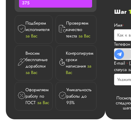
375
Шаг
Подберем
Проверяем
Имя
*
исполнителя
качество
за Вас
текста
за Вас
Телефо
Вносим
Контролируем
бесплатные
сроки
E-mail
*
доработки
написания
за
статуса з
за Вас
Вас
Оформляем
Уникальность
работу по
работы до
Посмот
ГОСТ
за Вас
95%
следу
шаг