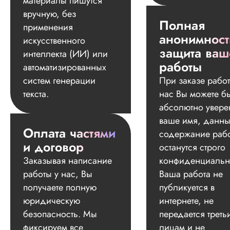
материалы пишутся
вручную, без
Полная
применения
анонимност
искусственного
защита ваш
интеллекта (ИИ) или
работы
автоматизированных
систем генерации
При заказе работ
текста.
нас Вы можете б
абсолютно увере
ваше имя, данны
Оплата частями
содержание раб
и договор
останутся строго
Заказывая написание
конфиденциальн
работы у нас, Вы
Ваша работа не
получаете полную
публикуется в
юридическую
интернете, не
безопасность. Мы
передается треть
фиксируем все
лицам и не