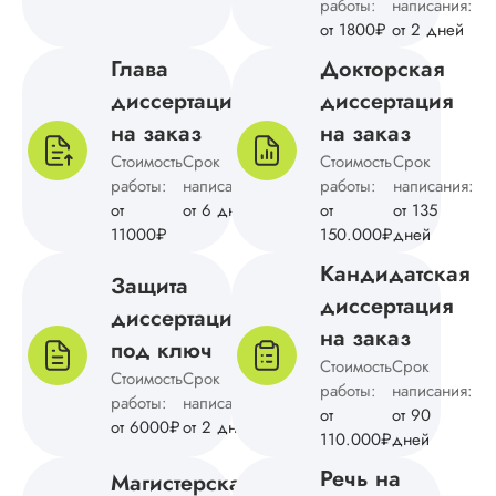
работы:
написания:
от 1800₽
от 2 дней
Глава
Докторская
диссертации
диссертация
на заказ
на заказ
Стоимость
Срок
Стоимость
Срок
работы:
написания:
работы:
написания:
от
от 6 дней
от
от 135
11000₽
150.000₽
дней
Кандидатская
Защита
диссертация
диссертации
на заказ
под ключ
Стоимость
Срок
Стоимость
Срок
работы:
написания:
работы:
написания:
от
от 90
от 6000₽
от 2 дней
110.000₽
дней
Речь на
Магистерская