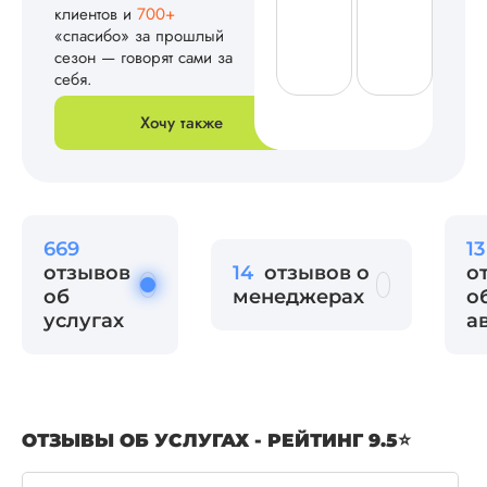
клиентов и
700+
«спасибо» за прошлый
сезон — говорят сами за
себя.
Хочу также
669
13
отзывов
14
отзывов о
о
об
менеджерах
о
услугах
а
ОТЗЫВЫ ОБ УСЛУГАХ - РЕЙТИНГ 9.5⭐