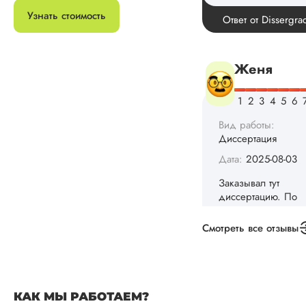
Заказывал тут
Узнать стоимость
диссертацию. По
срокам и стоимости
конечно, для меня
внушительно, но
выхода не оставало
не успел бы выпол
самостоятельно.
Понравилось то, чт
менеджер постоян
держал меня в ку
о статусе заказа.
Структура
исследования
выполнена в...
Читать полный отзы
Смотреть все отзывы
Данила
КАК МЫ РАБОТАЕМ?