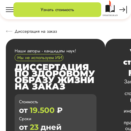
Узнать стоимость
Диссертация на заказ
Наши авторы - кандидаты наук!
Мы не используем ИИ
с
ДИССЕРТАЦИЯ
ПО ЗДОРОВОМУ
ОБРАЗУ ЖИЗНИ
За
НА ЗАКАЗ
ст
Стоимость
от
19.500
₽
ин
Сроки
пр
от
23
дней
оц