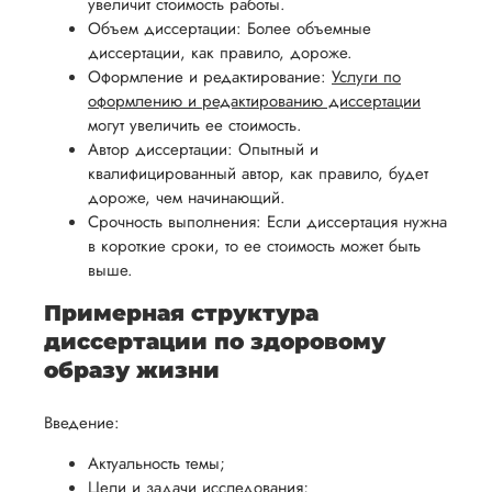
обеспечить
увеличит стоимость работы.
процесс
все
вам
Объем диссертации: Более объемные
возврата
аспекты
диссертации, как правило, дороже.
уверенность
имые
способом,
написания
Оформление и редактирование:
Услуги по
в своей
удобным
оформлению и редактированию диссертации
работы.
работе и
могут увеличить ее стоимость.
для вас,
помочь
Автор диссертации: Опытный и
в
вам
квалифицированный автор, как правило, будет
ния
разумные
дороже, чем начинающий.
успешно
нциальности
сроки
Срочность выполнения: Если диссертация нужна
пройти
после
в короткие сроки, то ее стоимость может быть
процесс
выше.
утверждения
защиты
запроса
Примерная структура
научной
на
диссертации по здоровому
работы.
возврат.
образу жизни
Введение:
Актуальность темы;
Цели и задачи исследования;