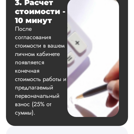
3. Расчет
Вадим
стоимости -
10 минут
После
Вид работы:
согласования
Диссертация
стоимости в вашем
Дата:
2024-11-20
личном кабинете
Удобная форма
появляется
оплаты, есть
конечная
официальный дого
работу выполнили 
стоимость работы и
оговоренные срок
предлагаемый
сдачи, исследован
оформили в
первоначальный
соответствии с гост
взнос (25% от
Взаимодействие с
суммы).
клиентами адекват
подробно
проконсультирова
по всем вопросам.