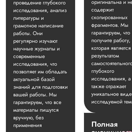
оригинальна и н
проведение глубокого
содержит
исследования, анализ
скопированных
литературы и
фрагментов. Мы
грамотное написание
гарантируем, что
работы. Они
получите работу,
регулярно изучают
которая является
научные журналы и
результатом
современные
самостоятельног
исследования, что
глубокого
позволяет им обладать
исследования, а
актуальной базой
также отражает
знаний для подготовки
уникальное вид
вашей работы. Мы
исследуемой тем
гарантируем, что все
материалы пишутся
вручную, без
Полная
применения