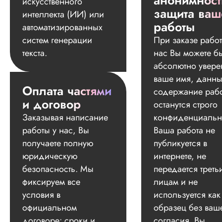
анонимност
искусственного
защита ваш
интеллекта (ИИ) или
работы
автоматизированных
систем генерации
При заказе работ
текста.
нас Вы можете б
абсолютно увере
ваше имя, данны
Оплата частями
содержание раб
и договор
останутся строго
Заказывая написание
конфиденциальн
работы у нас, Вы
Ваша работа не
получаете полную
публикуется в
юридическую
интернете, не
безопасность. Мы
передается треть
фиксируем все
лицам и не
условия в
используется как
официальном
образец без ваш
договоре: сроки и
согласия. Вы