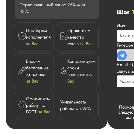
Первоначальный взнос 25% = от
Шаг
4875
Имя
*
Подберем
Проверяем
исполнителя
качество
за Вас
текста
за Вас
Телефо
Вносим
Контролируем
E-mail
*
бесплатные
сроки
статуса з
доработки
написания
за
за Вас
Вас
Оформляем
Уникальность
работу по
Посмот
работы до 95%
ГОСТ
за Вас
следу
шаг