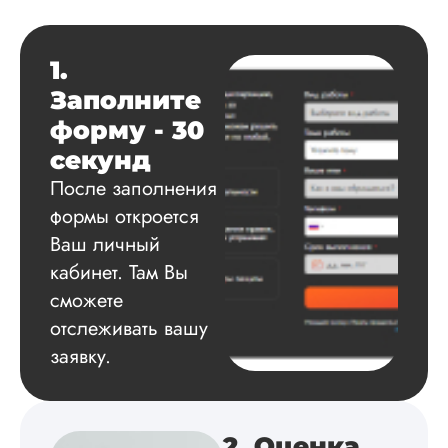
Вид работы:
Диссертация
1.
Дата:
2025-03-15
Заполните
Автору огромное
форму - 30
спасибо за помощь
сам подобрал
секунд
литературу, написа
После заполнения
оформил и провел
подробное описан
формы откроется
экспериментов,
Ваш личный
которые сам же и
кабинет. Там Вы
провел. Спасибо з
содействие, буду и
сможете
дальше заказывать
отслеживать вашу
работы здесь.
заявку.
Вика
2. Оценка