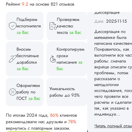
рассказали о
Рейтинг
9.2
на основе 821 отзывов
методологии
исследования, пос
Подберем
Проверяем
чего провели все
исполнителя
качество
расчеты и сделали
так, как указано в
за Вас
текста
за Вас
индивидуа...
Вносим
Контролируем
Читать полный отзы
бесплатные
сроки
Спасибо! Передад
доработки
написания
за
Ответ от Dissergra
ваши слова команд
за Вас
Вас
Женя
Оформляем
Уникальность
работу по
работы до 95%
ГОСТ
за Вас
Вид работы:
По итогам 2024 года,
86%
клиентов
Диссертация
рекомендовали нас друзьям и
78%
Дата:
2025-08-03
вернулись с повторным заказом.