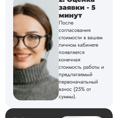
заявки - 5
Вид работы:
минут
Диссертация
После
Дата:
2025-02-19
согласования
Диссертацию напи
стоимости в вашем
на совесть: тут и че
личном кабинете
структура, и грамо
оформление. Авто
появляется
самостоятельно
конечная
подобрал литерату
стоимость работы и
обосновал
методологию
предлагаемый
исследования,
первоначальный
грамотно выполнил
расчеты и подвел и
взнос (25% от
по результатам
суммы).
исследования.
Благодарна.