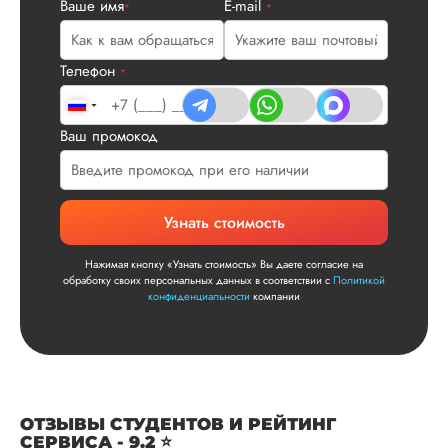
Ваше имя
E-mail
Читать полный отзы
*
*
Читаем ваши слова 
Ответ от Dissergra
улыбкой! Спасибо.
Телефон
*
Сергей
Ваш промокод
Вид работы:
Узнать стоимость
Диссертация
Дата:
2025-11-15
Нажимая кнопку «Узнать стоимость» Вы даете согласие на
обработку своих персональных данных в соответствии с
Политикой
Диссертация по
конфиденциальности
компании
математике была
написана качествен
Понравилось, как
выполнили все час
работы: сначала
вкратце описали су
ОТЗЫВЫ СТУДЕНТОВ И РЕЙТИНГ
проблемы, потом
СЕРВИСА - 9.2 ⭐