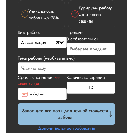
Курируем работу
Уникальность
до и после
работы до 98%
Вид работы:
защиты
Диссертация
Вид работы
Предмет
*
Дата:
2026-05-21
(необязательно)
Диссертация
У нас с другом бы
заказ на диссерта
Нас полностью
Тема работы (необязательно)
устроила стоимость
услуги, наличие
официального
Срок выполнения
Количество страниц
*НЕ
*
договора. Само со
МЕНЕЕ 2-Х ДНЕЙ
по структуре хоро
что не было правок
все в порядке в эт
плане. Научруки н
Заполните все поля для точной стоимости
не задалбывали,
работы
посмотрели, что вс
и сказал...
Дополнительные требования