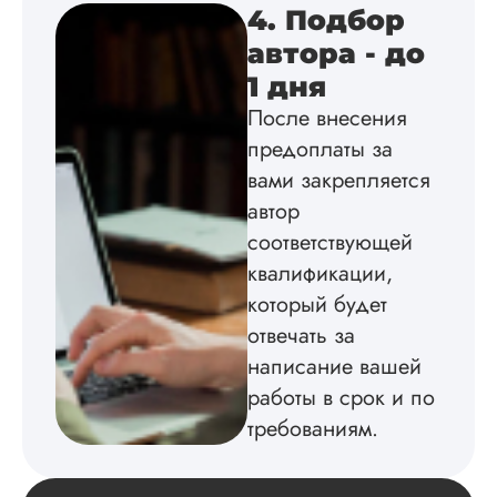
Благодарен.
4. Подбор
автора - до
1 дня
Инна
После внесения
предоплаты за
вами закрепляется
Вид работы:
автор
Диссертация
соответствующей
Дата:
2024-04-29
квалификации,
Магистерскую
который будет
диссертацию по
философии написа
отвечать за
на твердую 5.
написание вашей
Грамотно оформил
работы в срок и по
структуру, список
литературы,
требованиям.
приложения,
поставили ссылки 
все использованн