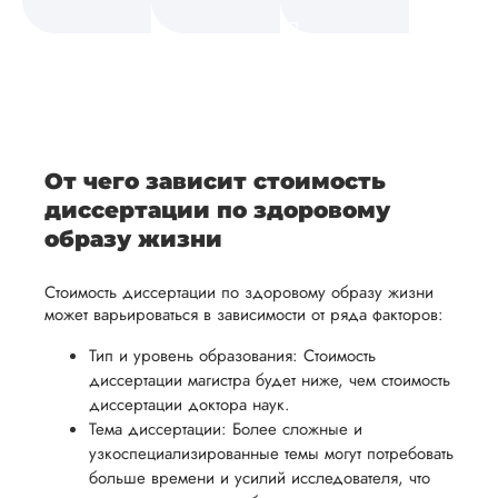
а также
и
средств.
своевременно
ам
отражает
содержит
После
уточним
ваше
все
ьная
заполнения
все
уникальное
необходимые
ция,
бланка
детали и
аний.
видение
правки.
рекламации
график
исследуемой
Мы также
ваться
и
выполнения
темы.
готовы
От чего зависит стоимость
ельно
проведения
работы. В
предоставить
диссертации по здоровому
проверки
начале
помощь
образу жизни
работы,
сотрудничества
в
ния
установленная
мы
Стоимость диссертации по здоровому образу жизни
подготовке
ого
сумма
обсудим
может варьироваться в зависимости от ряда факторов:
презентации
будет
и
и речи
Тип и уровень образования: Стоимость
возвращена
договоримся
диссертации магистра будет ниже, чем стоимость
перед
ться
заказчику.
о сроках
диссертации доктора наук.
защитой.
Мы
выполнения,
Тема диссертации: Более сложные и
Наша
узкоспециализированные темы могут потребовать
стремимся
чтобы
цель -
больше времени и усилий исследователя, что
осуществлять
учесть