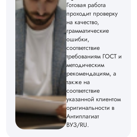
Готовая работа
без воды, грамотн
оформил, правда,
проходит проверку
некоторые
на качество,
изображения
пришлось вставлят
грамматические
мне. Услугой
ошибки,
бесплатного
соответствие
редактирования тек
не воспользовался.
требованиям ГОСТ и
методическим
Читать полный отзы
рекомендациям, а
также на
соответствие
указанной клиентом
оригинальности в
Антиплагиат
ВУЗ/RU.