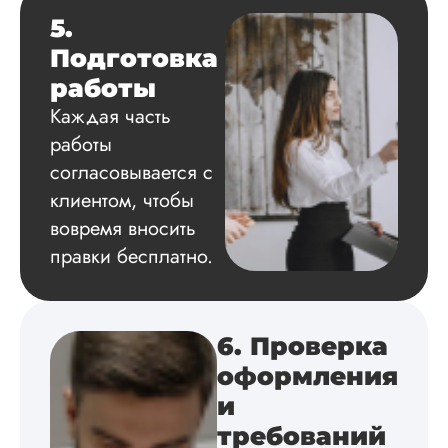
литературные
5.
источники.
Уникальность хоро
Подготовка
читается исследов
работы
на одном дыхании
Каждая часть
работы
согласовывается с
Евгений
Иванович
клиентом, чтобы
вовремя вносить
правки бесплатно.
Вид работы:
Диссертация
Дата:
2024-03-25
6. Проверка
Кандидатская по
истории была напи
оформления
в соответствии с
и
методичкой. Автор
создал структуру п
требований
теме исследования