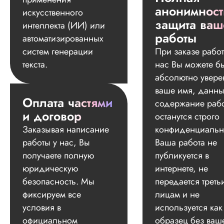
анонимност
искусственного
защита ваш
интеллекта (ИИ) или
работы
автоматизированных
систем генерации
При заказе работ
текста.
нас Вы можете б
абсолютно увере
ваше имя, данны
Оплата частями
содержание раб
и договор
останутся строго
Заказывая написание
конфиденциальн
работы у нас, Вы
Ваша работа не
получаете полную
публикуется в
юридическую
интернете, не
безопасность. Мы
передается треть
фиксируем все
лицам и не
условия в
используется как
официальном
образец без ваш