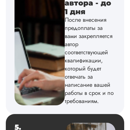
автора - до
оформили в
соответствии с гост
1 дня
Взаимодействие с
После внесения
клиентами адекват
предоплаты за
подробно
проконсультирова
вами закрепляется
по всем вопросам.
автор
Благодарен.
соответствующей
квалификации,
который будет
Инна
отвечать за
написание вашей
работы в срок и по
Вид работы:
Диссертация
требованиям.
Дата:
2024-04-29
Магистерскую
диссертацию по
5.
философии написа