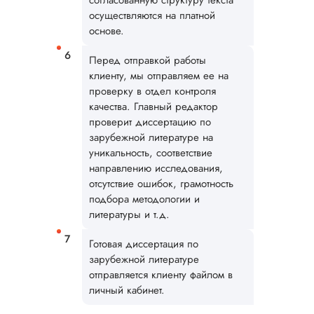
согласованную структуру текста
осуществляются на платной
основе.
Перед отправкой работы
клиенту, мы отправляем ее на
проверку в отдел контроля
Илья П.
качества. Главный редактор
проверит диссертацию по
зарубежной литературе на
Вид работы:
уникальность, соответствие
Диссертация
направлению исследования,
отсутствие ошибок, грамотность
Дата:
2026-05-21
подбора методологии и
У нас с другом бы
литературы и т.д.
заказ на диссерта
Нас полностью
Готовая диссертация по
устроила стоимость
зарубежной литературе
услуги, наличие
отправляется клиенту файлом в
официального
личный кабинет.
договора. Само со
по структуре хоро