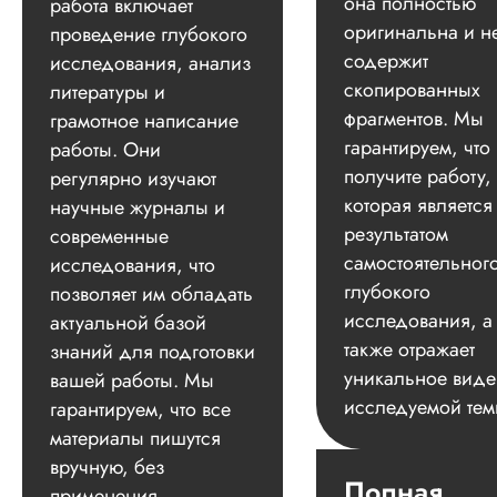
она полностью
работа включает
оригинальна и н
проведение глубокого
содержит
исследования, анализ
скопированных
литературы и
фрагментов. Мы
грамотное написание
гарантируем, что
работы. Они
получите работу,
регулярно изучают
которая является
научные журналы и
результатом
современные
самостоятельног
исследования, что
глубокого
позволяет им обладать
исследования, а
актуальной базой
также отражает
знаний для подготовки
уникальное вид
вашей работы. Мы
исследуемой тем
гарантируем, что все
материалы пишутся
вручную, без
Полная
применения