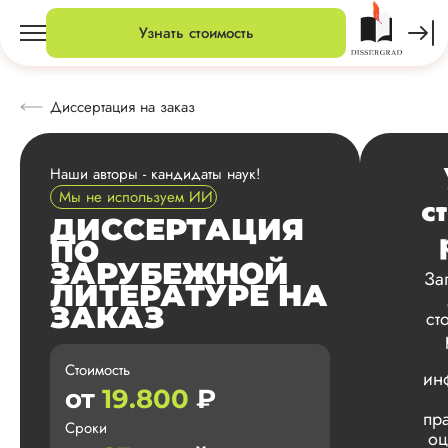
Узнать стоимость
Диссертация на заказ
Наши авторы - кандидаты наук!
Мы не используем ИИ
с
ДИССЕРТАЦИЯ
ПО
ЗАРУБЕЖНОЙ
За
ЛИТЕРАТУРЕ НА
ЗАКАЗ
ст
Стоимость
ин
от
19.800
₽
пр
Сроки
оц