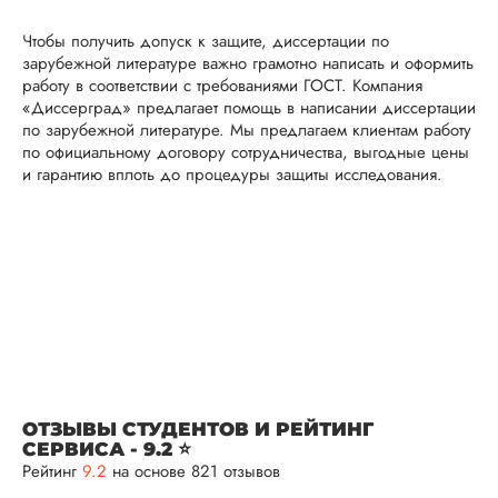
что не было правок
все в порядке в эт
Чтобы получить допуск к защите, диссертации по
плане. Научруки н
зарубежной литературе важно грамотно написать и оформить
не задалбывали,
работу в соответствии с требованиями ГОСТ. Компания
посмотрели, что вс
«Диссерград» предлагает помощь в написании диссертации
и сказал...
по зарубежной литературе. Мы предлагаем клиентам работу
по официальному договору сотрудничества, выгодные цены
Читать полный отзы
и гарантию вплоть до процедуры защиты исследования.
Читаем ваши слова 
Ответ от Dissergra
улыбкой! Спасибо.
Сергей
Вид работы:
Диссертация
ОТЗЫВЫ СТУДЕНТОВ И РЕЙТИНГ
СЕРВИСА - 9.2 ⭐
Дата:
2025-11-15
Рейтинг
9.2
на основе 821 отзывов
Диссертация по