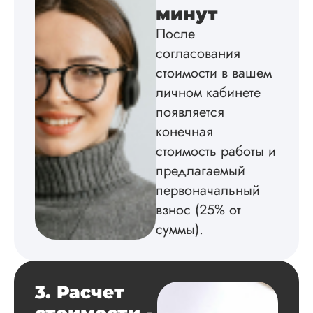
дальше заказывать
минут
работы здесь.
После
согласования
стоимости в вашем
Вика
личном кабинете
появляется
конечная
Вид работы:
стоимость работы и
Диссертация
предлагаемый
Дата:
2025-02-19
первоначальный
Диссертацию напи
взнос (25% от
на совесть: тут и че
структура, и грамо
суммы).
оформление. Авто
самостоятельно
подобрал литерату
обосновал
3. Расчет
методологию
исследования,