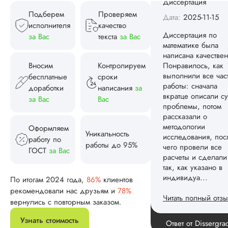
математике была
Подберем
Проверяем
написана качествен
исполнителя
качество
Понравилось, как
за Вас
текста
за Вас
выполнили все час
работы: сначала
вкратце описали су
Вносим
Контролируем
проблемы, потом
бесплатные
сроки
рассказали о
доработки
написания
за
методологии
исследования, пос
за Вас
Вас
чего провели все
расчеты и сделали
Оформляем
так, как указано в
Уникальность
работу по
индивидуа...
работы до 95%
ГОСТ
за Вас
Читать полный отзы
По итогам 2024 года,
86%
клиентов
Спасибо! Передад
Ответ от Dissergra
рекомендовали нас друзьям и
78%
ваши слова команд
вернулись с повторным заказом.
Узнать стоимость
Женя