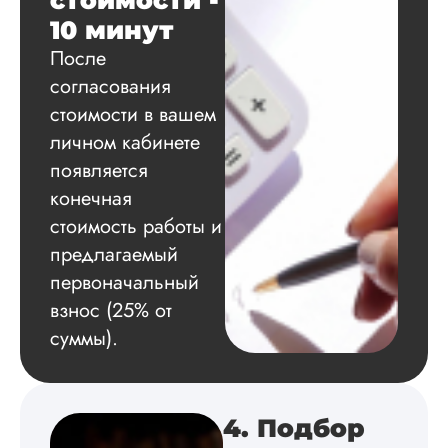
стоимости -
грамотно выполнил
10 минут
расчеты и подвел и
по результатам
После
исследования.
согласования
Благодарна.
стоимости в вашем
личном кабинете
появляется
Вадим
конечная
стоимость работы и
предлагаемый
Вид работы:
Диссертация
первоначальный
Дата:
2024-11-20
взнос (25% от
суммы).
Удобная форма
оплаты, есть
официальный дого
работу выполнили 
оговоренные срок
4. Подбор
сдачи, исследован