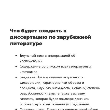
После
уточним
ваше
все
ьная
заполнения
все
уникальное
необходимые
ция,
бланка
детали и
аний.
видение
правки.
рекламации
график
исследуемой
Мы также
ваться
и
выполнения
темы.
готовы
Что будет входить в
ельно
проведения
работы. В
предоставить
диссертацию по зарубежной
проверки
начале
помощь
литературе
работы,
сотрудничества
в
ния
установленная
мы
Титульный лист с информацией об
подготовке
ого
сумма
обсудим
исследовании.
презентации
будет
и
Содержание со списком всех литературных
и речи
источников.
возвращена
договоримся
перед
Введение. Тут мы опишем актуальность
ться
заказчику.
о сроках
защитой.
диссертации, характеристики объекта и
Мы
выполнения,
Наша
предмета, научную значимость, новизну, степень
стремимся
чтобы
разработанности темы, а также выставим
цель -
осуществлять
учесть
гипотезу, которая будет подтверждена или
обеспечить
процесс
опровергнута в заключении исследования.
все
вам
Основная часть. Проведем литературный обзор