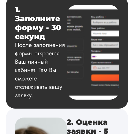
Читать полный отзы
1.
Заполните
Данила
форму - 30
секунд
После заполнения
Вид работы:
формы откроется
Диссертация
Ваш личный
Дата:
2025-03-15
кабинет. Там Вы
Автору огромное
сможете
спасибо за помощь
отслеживать вашу
сам подобрал
заявку.
литературу, написа
оформил и провел
подробное описан
экспериментов,
которые сам же и
2. Оценка
провел. Спасибо з
заявки - 5
содействие, буду и