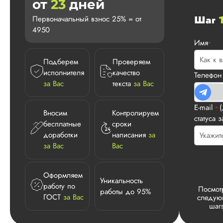
от
23
дней
Шаг
Первоначальный взнос 25% = от
4950
Имя
*
Подберем
Проверяем
исполнителя
качество
Телефо
за Вас
текста
за Вас
E-mail
*
Вносим
Контролируем
статуса з
бесплатные
сроки
доработки
написания
за
за Вас
Вас
Оформляем
Уникальность
работу по
Посмот
работы до 95%
ГОСТ
за Вас
следу
шаг