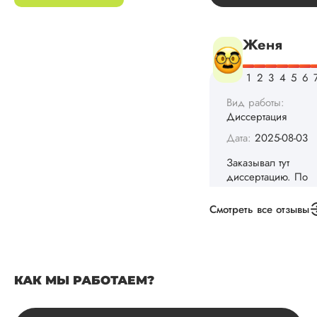
Вид работы:
Диссертация
Дата:
2025-08-03
Заказывал тут
диссертацию. По
срокам и стоимости
конечно, для меня
внушительно, но
выхода не оставало
не успел бы выпол
самостоятельно.
Смотреть все отзывы
Понравилось то, чт
менеджер постоян
держал меня в ку
о статусе заказа.
Структура
КАК МЫ РАБОТАЕМ?
исследования
выполнена в...