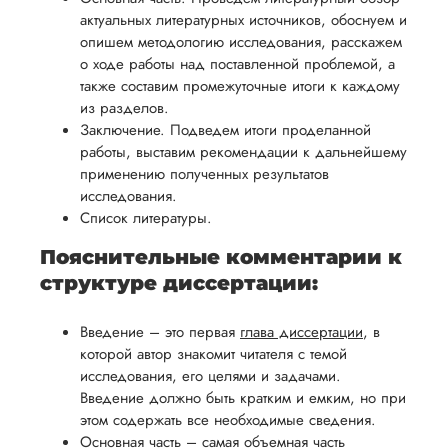
возврата
аспекты
уверенность
актуальных литературных источников, обоснуем и
имые
способом,
написания
в своей
опишем методологию исследования, расскажем
удобным
работы.
о ходе работы над поставленной проблемой, а
работе и
для вас,
также составим промежуточные итоги к каждому
помочь
в
из разделов.
вам
Заключение. Подведем итоги проделанной
ния
разумные
успешно
работы, выставим рекомендации к дальнейшему
нциальности
сроки
пройти
применению полученных результатов
после
процесс
исследования.
утверждения
Список литературы.
защиты
запроса
научной
Пояснительные комментарии к
на
работы.
структуре диссертации:
возврат.
Введение – это первая
глава диссертации
, в
которой автор знакомит читателя с темой
исследования, его целями и задачами.
Введение должно быть кратким и емким, но при
этом содержать все необходимые сведения.
Основная часть – самая объемная часть