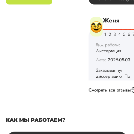
выхода не оставало
не успел бы выпол
самостоятельно.
Понравилось то, чт
менеджер постоян
держал меня в ку
о статусе заказа.
Структура
исследования
выполнена в...
Читать полный отзы
Данила
Смотреть все отзывы
Вид работы:
Диссертация
КАК МЫ РАБОТАЕМ?
Дата:
2025-03-15