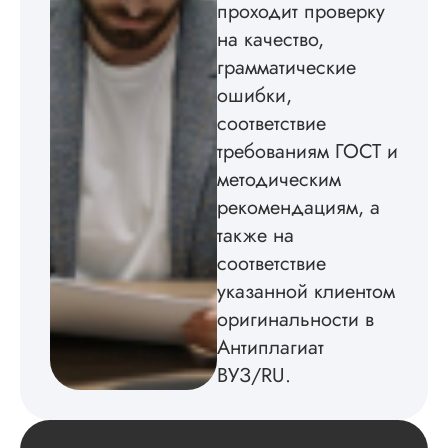
проходит проверку
мне. Услугой
бесплатного
на качество,
редактирования тек
грамматические
не воспользовался.
ошибки,
Читать полный отзы
соответствие
требованиям ГОСТ и
методическим
рекомендациям, а
также на
соответствие
указанной клиентом
оригинальности в
Антиплагиат
ВУЗ/RU.