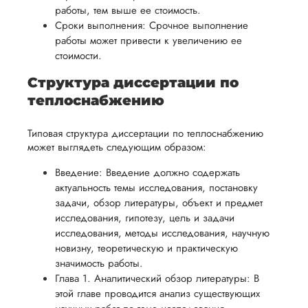
возврата
аспекты
работы, тем выше ее стоимость.
уверенность
имые
способом,
написания
Сроки выполнения: Срочное выполнение
в своей
удобным
работы может привести к увеличению ее
работы.
работе и
стоимости.
для вас,
помочь
в
Структура диссертации по
вам
ния
разумные
теплоснабжению
успешно
нциальности
сроки
пройти
после
Типовая структура диссертации по теплоснабжению
процесс
может выглядеть следующим образом:
утверждения
защиты
запроса
Введение: Введение должно содержать
научной
на
актуальность темы исследования, постановку
работы.
возврат.
задачи, обзор литературы, объект и предмет
исследования, гипотезу, цель и задачи
исследования, методы исследования, научную
новизну, теоретическую и практическую
значимость работы.
Глава 1. Аналитический обзор литературы: В
этой главе проводится анализ существующих