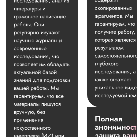
содержит
исследования, анализ
скопированных
литературы и
фрагментов. Мы
грамотное написание
гарантируем, что
работы. Они
получите работу,
регулярно изучают
которая является
научные журналы и
результатом
современные
самостоятельног
исследования, что
глубокого
позволяет им обладать
исследования, а
актуальной базой
также отражает
знаний для подготовки
уникальное вид
вашей работы. Мы
исследуемой тем
гарантируем, что все
материалы пишутся
вручную, без
Полная
применения
анонимност
искусственного
защита ваш
интеллекта (ИИ) или