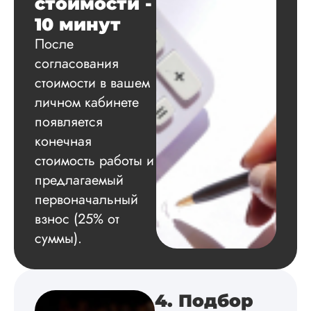
стоимости -
Вид работы:
Диссертация
10 минут
Дата:
2024-11-20
После
согласования
Удобная форма
оплаты, есть
стоимости в вашем
официальный дого
личном кабинете
работу выполнили 
появляется
оговоренные срок
сдачи, исследован
конечная
оформили в
стоимость работы и
соответствии с гост
Взаимодействие с
предлагаемый
клиентами адекват
первоначальный
подробно
взнос (25% от
проконсультирова
по всем вопросам.
суммы).
Благодарен.
4. Подбор
Инна