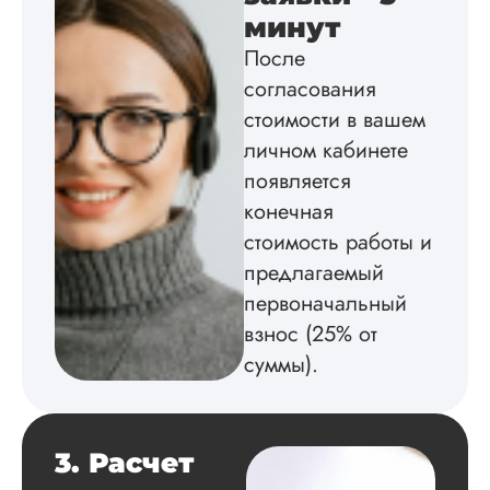
минут
Диссертацию напи
После
на совесть: тут и че
структура, и грамо
согласования
оформление. Авто
стоимости в вашем
самостоятельно
подобрал литерату
личном кабинете
обосновал
появляется
методологию
конечная
исследования,
грамотно выполнил
стоимость работы и
расчеты и подвел и
предлагаемый
по результатам
исследования.
первоначальный
Благодарна.
взнос (25% от
суммы).
Вадим
3. Расчет