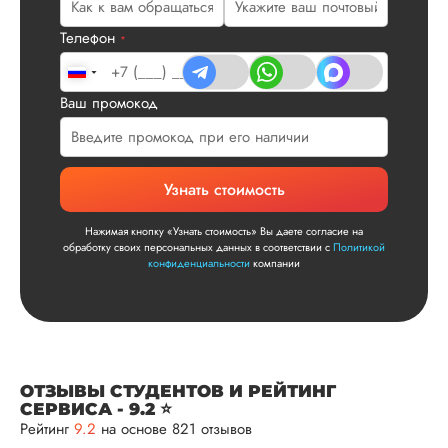
Сергей
Телефон
*
Ваш промокод
Вид работы:
Диссертация
Дата:
2025-11-15
Узнать стоимость
Диссертация по
математике была
Нажимая кнопку «Узнать стоимость» Вы даете согласие на
написана качествен
обработку своих персональных данных в соответствии с
Политикой
Понравилось, как
конфиденциальности
компании
выполнили все час
работы: сначала
вкратце описали су
проблемы, потом
рассказали о
методологии
ОТЗЫВЫ СТУДЕНТОВ И РЕЙТИНГ
исследования, пос
СЕРВИСА - 9.2 ⭐
чего провели все
Рейтинг
9.2
на основе 821 отзывов
расчеты и сделали