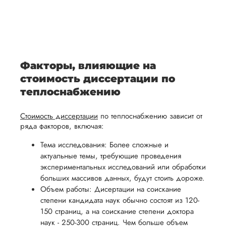
После
уточним
ваше
все
ьная
заполнения
все
уникальное
необходимые
ция,
бланка
детали и
аний.
видение
правки.
рекламации
график
исследуемой
Мы также
ваться
и
выполнения
темы.
готовы
Факторы, влияющие на
ельно
проведения
работы. В
предоставить
стоимость диссертации по
проверки
начале
помощь
теплоснабжению
работы,
сотрудничества
в
ния
установленная
мы
Стоимость диссертации
по теплоснабжению зависит от
подготовке
ого
сумма
обсудим
ряда факторов, включая:
презентации
будет
и
и речи
Тема исследования: Более сложные и
возвращена
договоримся
актуальные темы, требующие проведения
перед
ться
заказчику.
о сроках
экспериментальных исследований или обработки
защитой.
Мы
выполнения,
больших массивов данных, будут стоить дороже.
Наша
Объем работы: Дисертации на соискание
стремимся
чтобы
цель -
степени кандидата наук обычно состоят из 120-
осуществлять
учесть
обеспечить
150 страниц, а на соискание степени доктора
процесс
все
вам
наук - 250-300 страниц. Чем больше объем