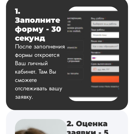
Автору огромное
спасибо за помощь
1.
сам подобрал
Заполните
литературу, написа
оформил и провел
форму - 30
подробное описан
секунд
экспериментов,
которые сам же и
После заполнения
провел. Спасибо з
формы откроется
содействие, буду и
Ваш личный
дальше заказывать
работы здесь.
кабинет. Там Вы
сможете
отслеживать вашу
Вика
заявку.
Вид работы:
2. Оценка
Диссертация
заявки - 5
Дата:
2025-02-19