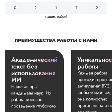
0
2
4
3
2
наших работ!
ПРЕИМУЩЕСТВА РАБОТЫ С НАМИ
Академический
Уникальнос
текст без
работы
использования
Каждая работа
ИИ
проходит провер
антиплагиат ВУЗ,
Наши авторы -
чтобы убедиться,
кандидаты наук. Их
она полностью
работа включает
оригинальна и н
проведение глубокого