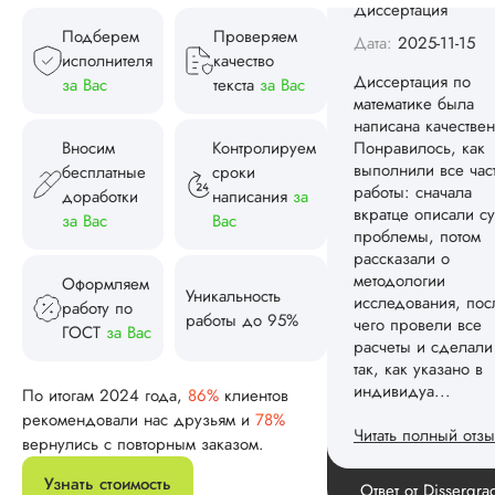
так, как указано в
индивидуа...
Подберем
Проверяем
исполнителя
качество
Читать полный отзы
за Вас
текста
за Вас
Спасибо! Передад
Ответ от Dissergra
ваши слова команд
Вносим
Контролируем
бесплатные
сроки
доработки
написания
за
Женя
за Вас
Вас
Оформляем
Уникальность
Вид работы:
работу по
работы до 95%
Диссертация
ГОСТ
за Вас
Дата:
2025-08-03
Заказывал тут
По итогам 2024 года,
86%
клиентов
диссертацию. По
рекомендовали нас друзьям и
78%
срокам и стоимости
вернулись с повторным заказом.
конечно, для меня
внушительно, но
Узнать стоимость