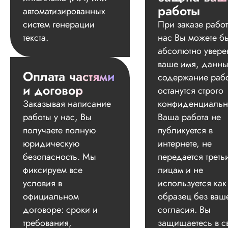
работы
автоматизированных
систем генерации
При заказе работ
текста.
нас Вы можете б
абсолютно увере
ваше имя, данны
Оплата частями
содержание раб
и договор
останутся строго
Заказывая написание
конфиденциальн
работы у нас, Вы
Ваша работа не
получаете полную
публикуется в
юридическую
интернете, не
безопасность. Мы
передается треть
фиксируем все
лицам и не
условия в
используется как
официальном
образец без ваш
договоре: сроки и
согласия. Вы
требования,
защищаетесь в с