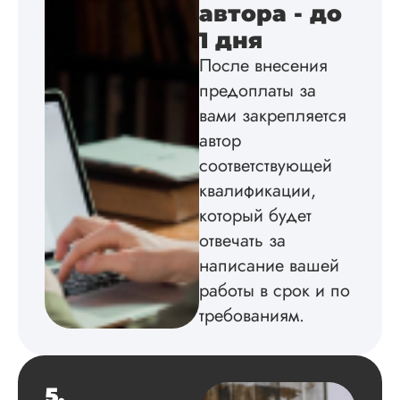
автора - до
1 дня
После внесения
Вид работы:
Диссертация
предоплаты за
Дата:
2024-04-29
вами закрепляется
автор
Магистерскую
диссертацию по
соответствующей
философии написа
квалификации,
на твердую 5.
Грамотно оформил
который будет
структуру, список
отвечать за
литературы,
написание вашей
приложения,
поставили ссылки 
работы в срок и по
все использованн
требованиям.
литературные
источники.
Уникальность хоро
читается исследов
на одном дыхании
5.