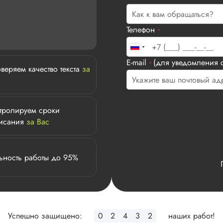
Телефон
*
E-mail
(для уведомления с
*
веряем качество текста
за
тролируем сроки
исания
за Вас
ьность работы до 95%
Успешно защищено:
0
2
4
3
2
наших работ!