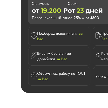
Стоимость
Сроки
от
19.200
₽
от
23
дней
Первоначальный взнос 25% = от 4800
Подберем исполнителя
за
Про
Вас
Вас
Вносим бесплатные
Кон
доработки
за Вас
нап
Оформляем работу по ГОСТ
Уникал
за Вас