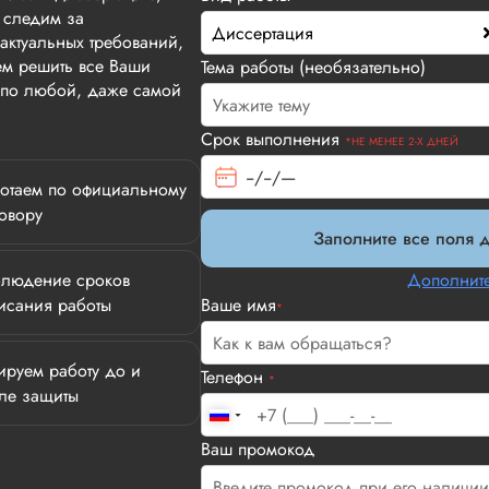
 следим за
Диссертация
актуальных требований,
м решить все Ваши
Тема работы (необязательно)
т по любой, даже самой
Срок выполнения
*НЕ МЕНЕЕ 2-Х ДНЕЙ
отаем по официальному
овору
Заполните все поля д
людение сроков
Дополните
исания работы
Ваше имя
*
ируем работу до и
Телефон
*
ле защиты
Илья П.
Ваш промокод