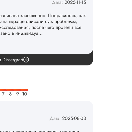
Дата:
2025-11-15
написана качественно. Понравилось, как
чала вкратце описали суть проблемы,
исследования, после чего провели все
азано в индивидуа...
команде. 👏
т Dissergrad
Дата:
2025-08-03
рокам и стоимости, конечно, для меня