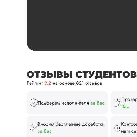
ОТЗЫВЫ СТУДЕНТОВ И
Рейтинг
9.2
на основе 821 отзывов
Провер
Подберем исполнителя
за Вас
Вас
Вносим бесплатные доработки
Контро
за Вас
напис