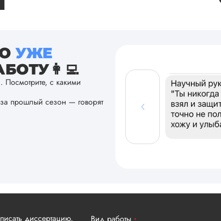
ТО
УЖЕ
БОТУ👩‍💻
а. Посмотрите, с какими
за прошлый сезон — говорят
аписать диссертацию,
Вид работы
*