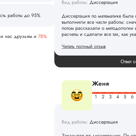
Вид работы:
Диссертация
сть работы до 95%
Диссертация по математике была 
выполнили все части работы: сна
потом рассказали о методологии 
расчеты и сделали все так, как ук
ли нас друзьям и
78%
Читать полный отзыв
Спасибо! Передадим ваши слова 
Ответ о
Женя
Вид работы:
Диссертация
Заказывал тут диссертацию. По с