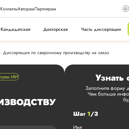
ы
Контакты
Авторам
Партнерам
Кандидатская
Докторская
Часть диссертации
Диссертация по сварочному производству на заказ
Узнать 
ьзуем ИИ
Заполните форму д
Чем больше инфор
бу
ИЗВОДСТВУ
Шаг
1
/3
Имя
*