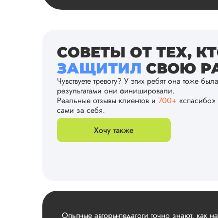
СОВЕТЫ ОТ ТЕХ, К
ЗАЩИТИЛ
СВОЮ РА
Чувствуете тревогу? У этих ребят она тоже был
результатами они финишировали.
Реальные отзывы клиентов и
700+
«спасибо» 
сами за себя.
Хочу также
Опытные авторы-педагоги точно знают, как н