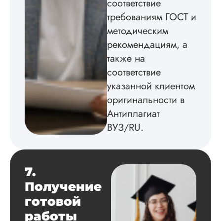
соответствие
бесплатного
требованиям ГОСТ и
редактирования тек
не воспользовался.
методическим
рекомендациям, а
Читать полный отзы
также на
соответствие
указанной клиентом
оригинальности в
Антиплагиат
ВУЗ/RU.
7.
Получение
готовой
работы