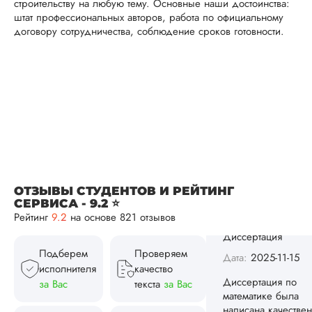
строительству на любую тему. Основные наши достоинства:
Сергей
штат профессиональных авторов, работа по официальному
договору сотрудничества, соблюдение сроков готовности.
Вид работы:
Диссертация
Дата:
2025-11-15
Диссертация по
математике была
написана качествен
Понравилось, как
выполнили все час
ОТЗЫВЫ СТУДЕНТОВ И РЕЙТИНГ
работы: сначала
СЕРВИСА - 9.2 ⭐
вкратце описали су
Рейтинг
9.2
на основе 821 отзывов
проблемы, потом
рассказали о
методологии
Подберем
Проверяем
исследования, пос
исполнителя
качество
чего провели все
за Вас
текста
за Вас
расчеты и сделали
так, как указано в