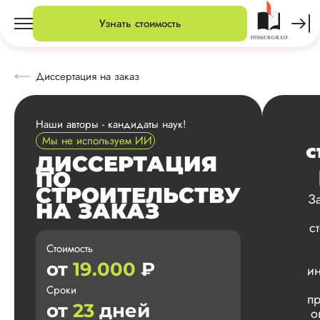
Узнать стоимость
Диссертация на заказ
Наши авторы - кандидаты наук!
Мы не используем ИИ
с
ДИССЕРТАЦИЯ
ПО
СТРОИТЕЛЬСТВУ
З
НА ЗАКАЗ
с
Стоимость
от
19.000
₽
ин
Сроки
пр
от
23
дней
о