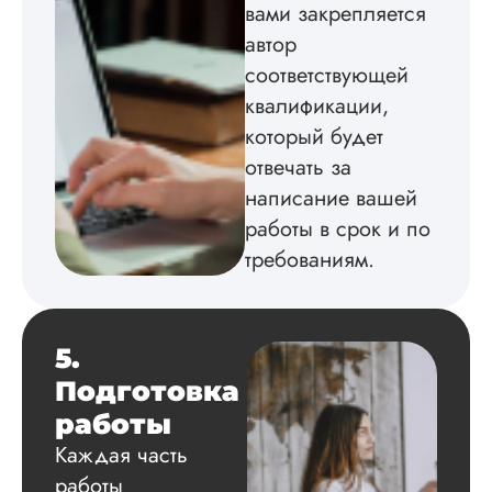
вами закрепляется
автор
Вид работы:
соответствующей
Диссертация
квалификации,
Дата:
2024-04-29
который будет
Магистерскую
отвечать за
диссертацию по
написание вашей
философии написа
на твердую 5.
работы в срок и по
Грамотно оформил
требованиям.
структуру, список
литературы,
приложения,
поставили ссылки 
все использованн
5.
литературные
Подготовка
источники.
Уникальность хоро
работы
читается исследов
Каждая часть
на одном дыхании
работы