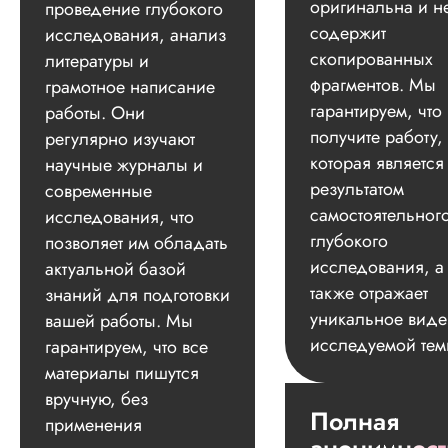
оригинальна и н
проведение глубокого
содержит
исследования, анализ
скопированных
литературы и
фрагментов. Мы
грамотное написание
гарантируем, что
работы. Они
получите работу,
регулярно изучают
которая является
научные журналы и
результатом
современные
самостоятельног
исследования, что
глубокого
позволяет им обладать
исследования, а
актуальной базой
также отражает
знаний для подготовки
уникальное вид
вашей работы. Мы
исследуемой тем
гарантируем, что все
материалы пишутся
вручную, без
Полная
применения