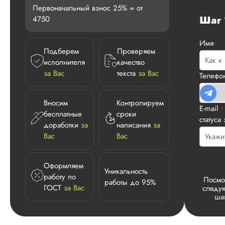
Первоначальный взнос 25% = от
Шаг
4750
Имя
*
Подберем
Проверяем
исполнителя
качество
за Вас
текста
за Вас
Телеф
Вносим
Контролируем
E-mail
*
бесплатные
сроки
статуса
доработки
за
написания
за
Вас
Вас
Оформляем
Уникальность
работу по
Посмо
работы до 95%
ГОСТ
за Вас
следу
ша