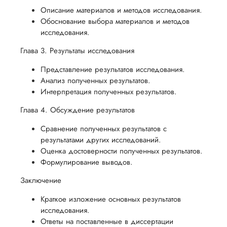
вам
ния
разумные
Описание материалов и методов исследования.
успешно
Обоснование выбора материалов и методов
нциальности
сроки
пройти
исследования.
после
процесс
утверждения
Глава 3. Результаты исследования
защиты
запроса
научной
Представление результатов исследования.
на
Анализ полученных результатов.
работы.
возврат.
Интерпретация полученных результатов.
Глава 4. Обсуждение результатов
Сравнение полученных результатов с
результатами других исследований.
Оценка достоверности полученных результатов.
Формулирование выводов.
Заключение
Краткое изложение основных результатов
исследования.
Ответы на поставленные в диссертации