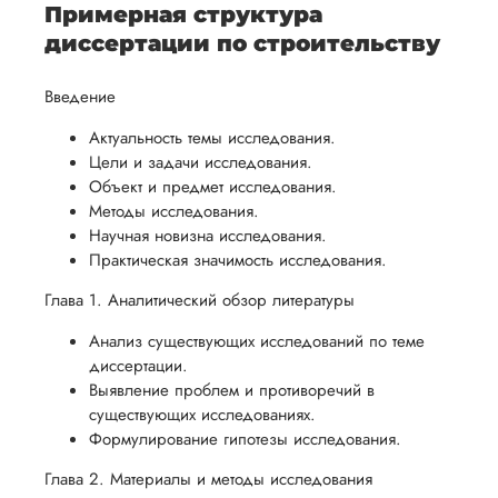
ваться
и
выполнения
темы.
готовы
Примерная структура
ельно
проведения
работы. В
предоставить
диссертации по строительству
проверки
начале
помощь
работы,
сотрудничества
Введение
в
ния
установленная
мы
подготовке
Актуальность темы исследования.
ого
сумма
обсудим
презентации
Цели и задачи исследования.
будет
и
и речи
Объект и предмет исследования.
возвращена
договоримся
Методы исследования.
перед
ться
заказчику.
о сроках
Научная новизна исследования.
защитой.
Мы
Практическая значимость исследования.
выполнения,
Наша
стремимся
чтобы
Глава 1. Аналитический обзор литературы
цель -
осуществлять
учесть
обеспечить
Анализ существующих исследований по теме
процесс
все
вам
диссертации.
возврата
аспекты
уверенность
Выявление проблем и противоречий в
имые
способом,
написания
существующих исследованиях.
в своей
удобным
работы.
Формулирование гипотезы исследования.
работе и
для вас,
помочь
Глава 2. Материалы и методы исследования
в