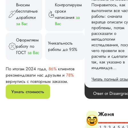
индивидуа...
Вносим
Контролируем
бесплатные
сроки
Читать полный отзы
доработки
написания
за
за Вас
Вас
Спасибо! Передад
Ответ от Dissergra
ваши слова команд
Оформляем
Уникальность
работу по
Женя
работы до 95%
ГОСТ
за Вас
По итогам 2024 года,
86%
клиентов
Вид работы:
рекомендовали нас друзьям и
78%
Диссертация
вернулись с повторным заказом.
Дата:
2025-08-03
Узнать стоимость
Заказывал тут
диссертацию. По
срокам и стоимости
конечно, для меня
внушительно, но
выхода не оставало