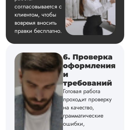
согласовывается с
клиентом, чтобы
Евгений
Иванович
вовремя вносить
правки бесплатно.
Вид работы:
Диссертация
Дата:
2024-03-25
6. Проверка
оформления
Кандидатская по
истории была напи
и
в соответствии с
требований
методичкой. Автор
создал структуру п
Готовая работа
теме исследования
проходит проверку
без воды, грамотн
оформил, правда,
на качество,
некоторые
грамматические
изображения
пришлось вставлят
ошибки,
мне. Услугой