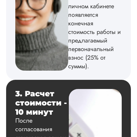
Диссертацию напи
личном кабинете
на совесть: тут и че
появляется
структура, и грамо
конечная
оформление. Авто
самостоятельно
стоимость работы и
подобрал литерату
предлагаемый
обосновал
методологию
первоначальный
исследования,
взнос (25% от
грамотно выполнил
суммы).
расчеты и подвел и
по результатам
исследования.
Благодарна.
3. Расчет
стоимости -
Вадим
10 минут
После
согласования
Вид работы: