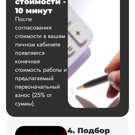
стоимости -
Благодарна.
10 минут
После
Вадим
согласования
стоимости в вашем
личном кабинете
появляется
Вид работы:
Диссертация
конечная
Дата:
2024-11-20
стоимость работы и
предлагаемый
Удобная форма
оплаты, есть
первоначальный
официальный дого
взнос (25% от
работу выполнили 
оговоренные срок
суммы).
сдачи, исследован
оформили в
соответствии с гост
Взаимодействие с
4. Подбор
клиентами адекват