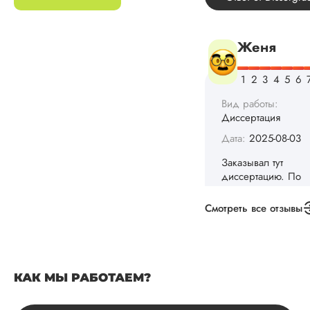
Диссертация
Дата:
2025-08-03
Заказывал тут
диссертацию. По
срокам и стоимости
конечно, для меня
внушительно, но
выхода не оставало
не успел бы выпол
самостоятельно.
Понравилось то, чт
менеджер постоян
держал меня в ку
о статусе заказа.
Смотреть все отзывы
Структура
исследования
выполнена в...
Читать полный отзы
КАК МЫ РАБОТАЕМ?