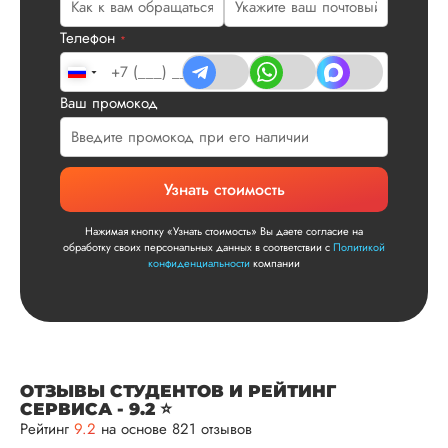
посмотрели, что вс
и сказал...
Телефон
*
Читать полный отзы
Ваш промокод
Читаем ваши слова 
Ответ от Dissergra
улыбкой! Спасибо.
Сергей
Узнать стоимость
Нажимая кнопку «Узнать стоимость» Вы даете согласие на
обработку своих персональных данных в соответствии с
Политикой
конфиденциальности
компании
Вид работы:
Диссертация
Дата:
2025-11-15
Диссертация по
математике была
ОТЗЫВЫ СТУДЕНТОВ И РЕЙТИНГ
написана качествен
СЕРВИСА - 9.2 ⭐
Понравилось, как
Рейтинг
9.2
на основе 821 отзывов
выполнили все час