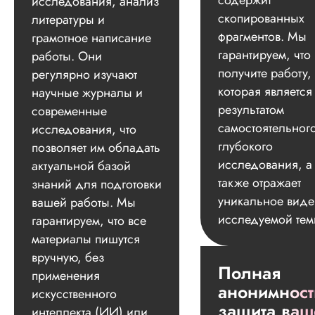
содержит
исследования, анализ
скопированных
литературы и
фрагментов. Мы
грамотное написание
гарантируем, что
работы. Они
получите работу,
регулярно изучают
которая является
научные журналы и
результатом
современные
самостоятельног
исследования, что
глубокого
позволяет им обладать
исследования, а
актуальной базой
также отражает
знаний для подготовки
уникальное вид
вашей работы. Мы
исследуемой тем
гарантируем, что все
материалы пишутся
вручную, без
Полная
применения
анонимност
искусственного
защита ваш
интеллекта (ИИ) или