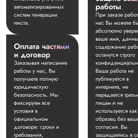
работы
автоматизированных
систем генерации
При заказе работ
текста.
нас Вы можете б
абсолютно увере
ваше имя, данны
Оплата частями
содержание раб
и договор
останутся строго
Заказывая написание
конфиденциальн
работы у нас, Вы
Ваша работа не
получаете полную
публикуется в
юридическую
интернете, не
безопасность. Мы
передается треть
фиксируем все
лицам и не
условия в
используется как
официальном
образец без ваш
договоре: сроки и
согласия. Вы
требования,
защищаетесь в с