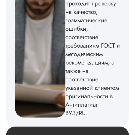
проходит проверку
методичкой. Автор
на качество,
создал структуру п
теме исследования
грамматические
без воды, грамотн
ошибки,
оформил, правда,
некоторые
соответствие
изображения
требованиям ГОСТ и
пришлось вставлят
методическим
мне. Услугой
бесплатного
рекомендациям, а
редактирования тек
также на
не воспользовался.
соответствие
Читать полный отзы
указанной клиентом
оригинальности в
Антиплагиат
ВУЗ/RU.