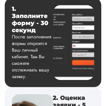
Данила
1.
Заполните
Вид работы:
форму - 30
Диссертация
секунд
Дата:
2025-03-15
После заполнения
Автору огромное
формы откроется
спасибо за помощь
Ваш личный
сам подобрал
литературу, написа
кабинет. Там Вы
оформил и провел
сможете
подробное описан
отслеживать вашу
экспериментов,
которые сам же и
заявку.
провел. Спасибо з
содействие, буду и
дальше заказывать
работы здесь.
2. Оценка
заявки - 5