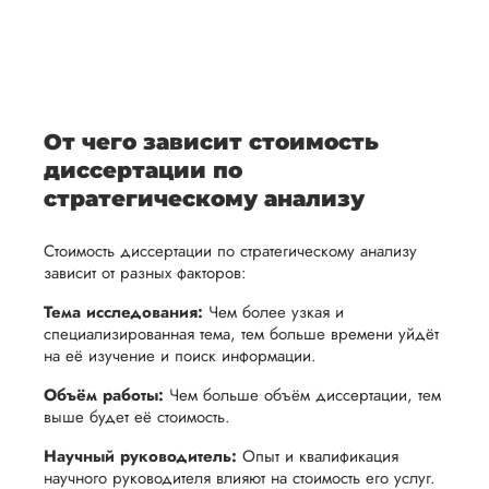
После
уточним
ваше
все
ьная
заполнения
все
уникальное
необходимые
ция,
бланка
детали и
аний.
видение
правки.
рекламации
график
исследуемой
Мы также
ваться
и
выполнения
темы.
готовы
От чего зависит стоимость
ельно
проведения
работы. В
предоставить
диссертации по
проверки
начале
помощь
стратегическому анализу
работы,
сотрудничества
в
ния
установленная
мы
Стоимость диссертации по стратегическому анализу
подготовке
ого
сумма
обсудим
зависит от разных факторов:
презентации
будет
и
и речи
Тема исследования:
Чем более узкая и
возвращена
договоримся
специализированная тема, тем больше времени уйдёт
перед
ться
заказчику.
о сроках
на её изучение и поиск информации.
защитой.
Мы
выполнения,
Наша
Объём работы:
Чем больше объём диссертации, тем
стремимся
чтобы
выше будет её стоимость.
цель -
осуществлять
учесть
обеспечить
Научный руководитель:
Опыт и квалификация
процесс
все
научного руководителя влияют на стоимость его услуг.
вам