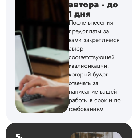
подробно
автора - до
проконсультирова
1 дня
по всем вопросам.
Благодарен.
После внесения
предоплаты за
вами закрепляется
Инна
автор
соответствующей
квалификации,
Вид работы:
который будет
Диссертация
отвечать за
Дата:
2024-04-29
написание вашей
Магистерскую
работы в срок и по
диссертацию по
требованиям.
философии написа
на твердую 5.
Грамотно оформил
структуру, список
5.
литературы,