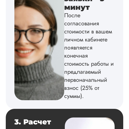
минут
Вика
После
согласования
стоимости в вашем
Вид работы:
Диссертация
личном кабинете
Дата:
2025-02-19
появляется
конечная
Диссертацию напи
на совесть: тут и че
стоимость работы и
структура, и грамо
предлагаемый
оформление. Авто
первоначальный
самостоятельно
подобрал литерату
взнос (25% от
обосновал
суммы).
методологию
исследования,
грамотно выполнил
расчеты и подвел и
по результатам
3. Расчет
исследования.