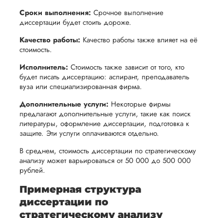
возврата
аспекты
уверенность
Сроки выполнения:
Срочное выполнение
имые
способом,
написания
в своей
диссертации будет стоить дороже.
удобным
работы.
работе и
Качество работы:
Качество работы также влияет на её
для вас,
помочь
стоимость.
в
вам
ния
разумные
Исполнитель:
Стоимость также зависит от того, кто
успешно
будет писать диссертацию: аспирант, преподаватель
нциальности
сроки
пройти
вуза или специализированная фирма.
после
процесс
Дополнительные услуги:
Некоторые фирмы
утверждения
защиты
предлагают дополнительные услуги, такие как поиск
запроса
научной
литературы, оформление диссертации, подготовка к
на
защите. Эти услуги оплачиваются отдельно.
работы.
возврат.
В среднем, стоимость диссертации по стратегическому
анализу может варьироваться от 50 000 до 500 000
рублей.
Примерная структура
диссертации по
стратегическому анализу