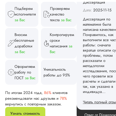
работы: сначала
вкратце описали су
Подберем
Проверяем
проблемы, потом
исполнителя
качество
рассказали о
за Вас
текста
за Вас
методологии
исследования, пос
чего провели все
Вносим
Контролируем
расчеты и сделали
бесплатные
сроки
так, как указано в
доработки
написания
за
индивидуа...
за Вас
Вас
Читать полный отзы
Оформляем
Уникальность
Спасибо! Передад
работу по
Ответ от Dissergra
работы до 95%
ваши слова команд
ГОСТ
за Вас
Женя
По итогам 2024 года,
86%
клиентов
рекомендовали нас друзьям и
78%
вернулись с повторным заказом.
Вид работы:
Узнать стоимость