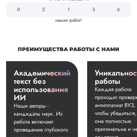
0
2
4
3
2
наших работ!
ПРЕИМУЩЕСТВА РАБОТЫ С НАМИ
Академический
Уникальнос
текст без
работы
использования
Каждая работа
ИИ
проходит провер
антиплагиат ВУЗ,
Наши авторы -
чтобы убедиться,
кандидаты наук. Их
она полностью
работа включает
оригинальна и н
проведение глубокого