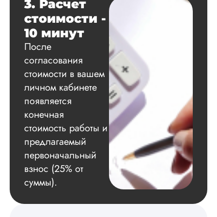
3. Расчет
стоимости -
Вадим
10 минут
После
согласования
Вид работы:
стоимости в вашем
Диссертация
личном кабинете
Дата:
2024-11-20
появляется
Удобная форма
конечная
оплаты, есть
стоимость работы и
официальный дого
работу выполнили 
предлагаемый
оговоренные срок
первоначальный
сдачи, исследован
взнос (25% от
оформили в
соответствии с гост
суммы).
Взаимодействие с
клиентами адекват
подробно
проконсультирова