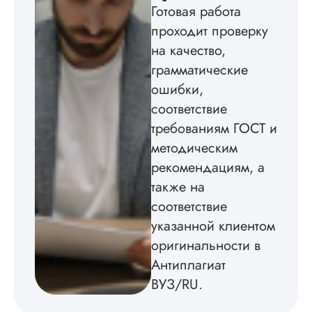
создал структуру п
Готовая работа
теме исследования
проходит проверку
без воды, грамотн
оформил, правда,
на качество,
некоторые
грамматические
изображения
пришлось вставлят
ошибки,
мне. Услугой
соответствие
бесплатного
требованиям ГОСТ и
редактирования тек
не воспользовался.
методическим
рекомендациям, а
Читать полный отзы
также на
соответствие
указанной клиентом
оригинальности в
Антиплагиат
ВУЗ/RU.