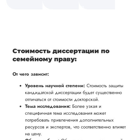
а также
и
средств.
своевременно
ам
отражает
содержит
После
уточним
ваше
все
ьная
заполнения
все
уникальное
необходимые
ция,
бланка
детали и
аний.
видение
правки.
рекламации
график
исследуемой
Мы также
ваться
и
выполнения
темы.
готовы
Стоимость диссертации по
ельно
проведения
работы. В
предоставить
семейному праву:
проверки
начале
помощь
работы,
сотрудничества
От чего зависит:
в
ния
установленная
мы
подготовке
Уровень научной степени:
Стоимость защиты
ого
сумма
обсудим
презентации
кандидатской диссертации будет существенно
будет
и
и речи
отличаться от стоимости докторской.
возвращена
договоримся
Тема исследования:
Более узкая и
перед
ться
заказчику.
о сроках
специфичная тема исследования может
защитой.
Мы
потребовать привлечения дополнительных
выполнения,
Наша
ресурсов и экспертов, что соответственно влияет
стремимся
чтобы
цель -
на цену.
осуществлять
учесть