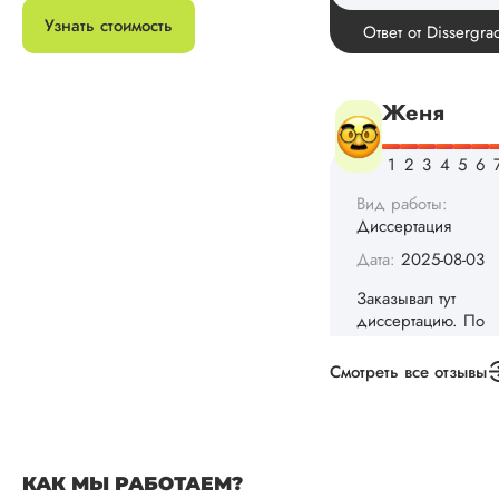
Дата:
2025-08-03
Узнать стоимость
Заказывал тут
диссертацию. По
срокам и стоимости
конечно, для меня
внушительно, но
выхода не оставало
не успел бы выпол
самостоятельно.
Понравилось то, чт
менеджер постоян
держал меня в ку
о статусе заказа.
Структура
исследования
выполнена в...
Смотреть все отзывы
Читать полный отзы
Данила
КАК МЫ РАБОТАЕМ?