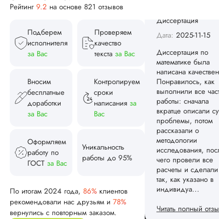
Рейтинг
9.2
на основе 821 отзывов
проблемы, потом
рассказали о
методологии
Подберем
Проверяем
исследования, пос
исполнителя
качество
чего провели все
за Вас
текста
за Вас
расчеты и сделали
так, как указано в
индивидуа...
Вносим
Контролируем
бесплатные
сроки
Читать полный отзы
доработки
написания
за
за Вас
Вас
Спасибо! Передад
Ответ от Dissergra
ваши слова команд
Оформляем
Уникальность
работу по
Женя
работы до 95%
ГОСТ
за Вас
По итогам 2024 года,
86%
клиентов
Вид работы:
рекомендовали нас друзьям и
78%
Диссертация
вернулись с повторным заказом.