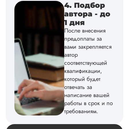
4. Подбор
по всем вопросам.
Благодарен.
автора - до
1 дня
После внесения
Инна
предоплаты за
вами закрепляется
автор
Вид работы:
соответствующей
Диссертация
квалификации,
Дата:
2024-04-29
который будет
Магистерскую
отвечать за
диссертацию по
написание вашей
философии написа
на твердую 5.
работы в срок и по
Грамотно оформил
требованиям.
структуру, список
литературы,
приложения,
поставили ссылки 