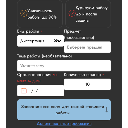
Илья П.
Курируем работу
Уникальность
до и после
работы до 98%
защиты
Вид работы:
Вид работы
Предмет
*
Диссертация
(необязательно)
Диссертация
Дата:
2026-05-21
У нас с другом бы
Тема работы (необязательно)
заказ на диссерта
Нас полностью
устроила стоимость
Срок выполнения
Количество страниц
услуги, наличие
*НЕ
*
официального
МЕНЕЕ 2-Х ДНЕЙ
договора. Само со
по структуре хоро
что не было правок
все в порядке в эт
Заполните все поля для точной стоимости
плане. Научруки н
работы
не задалбывали,
посмотрели, что вс
Дополнительные требования
и сказал...