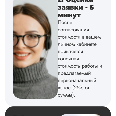
заявки - 5
минут
Вид работы:
После
Диссертация
согласования
Дата:
2025-02-19
стоимости в вашем
Диссертацию напи
личном кабинете
на совесть: тут и че
появляется
структура, и грамо
конечная
оформление. Авто
самостоятельно
стоимость работы и
подобрал литерату
предлагаемый
обосновал
методологию
первоначальный
исследования,
взнос (25% от
грамотно выполнил
суммы).
расчеты и подвел и
по результатам
исследования.
Благодарна.