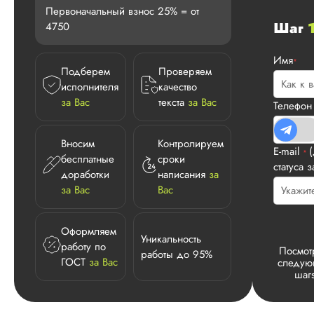
Первоначальный взнос 25% = от
Шаг
4750
Имя
*
Подберем
Проверяем
исполнителя
качество
за Вас
текста
за Вас
Телефо
Вносим
Контролируем
E-mail
*
бесплатные
сроки
статуса з
доработки
написания
за
за Вас
Вас
Оформляем
Уникальность
работу по
Посмот
работы до 95%
ГОСТ
за Вас
следу
шаг