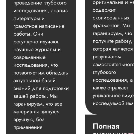
оригинальна и н
проведение глубокого
содержит
исследования, анализ
скопированных
литературы и
фрагментов. Мы
грамотное написание
гарантируем, что
работы. Они
получите работу,
регулярно изучают
которая является
научные журналы и
результатом
современные
самостоятельног
исследования, что
глубокого
позволяет им обладать
исследования, а
актуальной базой
также отражает
знаний для подготовки
уникальное вид
вашей работы. Мы
исследуемой тем
гарантируем, что все
материалы пишутся
вручную, без
Полная
применения