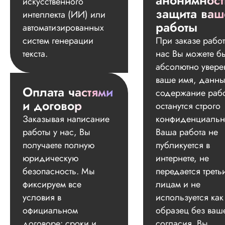
анонимност
искусственного
защита ваш
интеллекта (ИИ) или
работы
автоматизированных
систем генерации
При заказе работ
текста.
нас Вы можете б
абсолютно увере
ваше имя, данны
Оплата частями
содержание раб
и договор
останутся строго
Заказывая написание
конфиденциальн
работы у нас, Вы
Ваша работа не
получаете полную
публикуется в
юридическую
интернете, не
безопасность. Мы
передается треть
фиксируем все
лицам и не
условия в
используется как
официальном
образец без ваш
договоре: сроки и
согласия. Вы