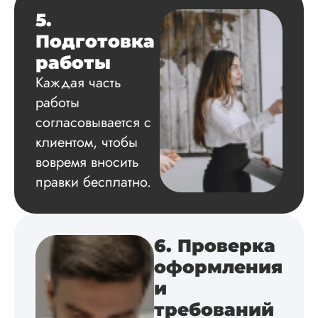
все использованн
5.
литературные
Подготовка
источники.
Уникальность хоро
работы
читается исследов
Каждая часть
на одном дыхании
работы
согласовывается с
клиентом, чтобы
Евгений
Иванович
вовремя вносить
правки бесплатно.
Вид работы:
Диссертация
Дата:
2024-03-25
6. Проверка
оформления
Кандидатская по
истории была напи
и
в соответствии с
требований
методичкой. Автор