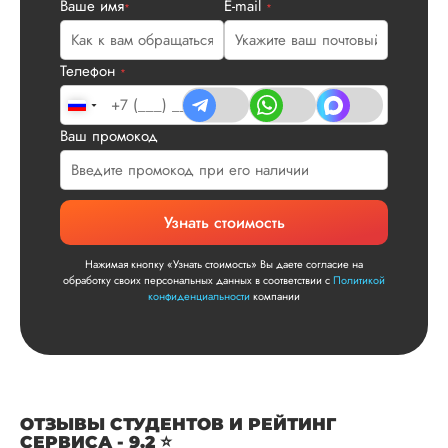
Ваше имя
E-mail
*
*
Читать полный отзы
Телефон
*
Читаем ваши слова 
Ответ от Dissergra
улыбкой! Спасибо.
Ваш промокод
Сергей
Узнать стоимость
Вид работы:
Диссертация
Нажимая кнопку «Узнать стоимость» Вы даете согласие на
обработку своих персональных данных в соответствии с
Политикой
Дата:
2025-11-15
конфиденциальности
компании
Диссертация по
математике была
написана качествен
Понравилось, как
выполнили все час
ОТЗЫВЫ СТУДЕНТОВ И РЕЙТИНГ
работы: сначала
СЕРВИСА - 9.2 ⭐
вкратце описали су