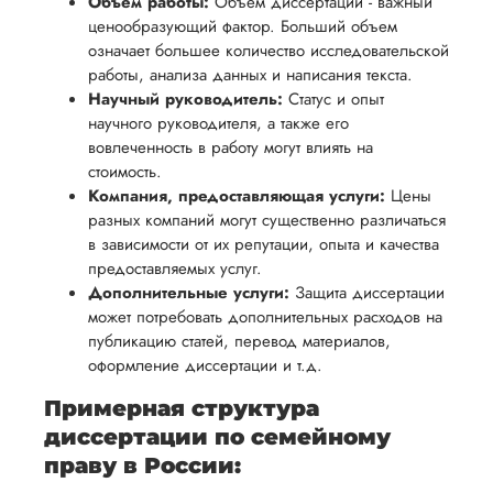
обеспечить
Объем работы:
Объем диссертации - важный
процесс
все
ценообразующий фактор. Больший объем
вам
возврата
аспекты
означает большее количество исследовательской
уверенность
имые
способом,
написания
работы, анализа данных и написания текста.
в своей
Научный руководитель:
Статус и опыт
удобным
работы.
работе и
научного руководителя, а также его
для вас,
помочь
вовлеченность в работу могут влиять на
в
вам
стоимость.
ния
разумные
Компания, предоставляющая услуги:
Цены
успешно
нциальности
сроки
разных компаний могут существенно различаться
пройти
после
в зависимости от их репутации, опыта и качества
процесс
предоставляемых услуг.
утверждения
защиты
Дополнительные услуги:
Защита диссертации
запроса
научной
может потребовать дополнительных расходов на
на
публикацию статей, перевод материалов,
работы.
возврат.
оформление диссертации и т.д.
Примерная структура
диссертации по семейному
праву в России: