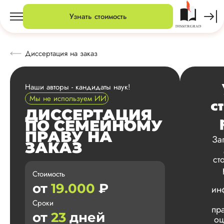
Узнать стоимость
Диссертация на заказ
Наши авторы - кандидаты наук!
Мы не используем ИИ
с
ДИССЕРТАЦИЯ
ПО СЕМЕЙНОМУ
ПРАВУ НА
За
ЗАКАЗ
ст
Стоимость
от
19.000
₽
ин
Сроки
пр
от
23
дней
оц