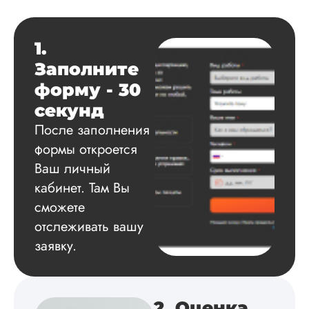
Вид работы:
1.
Диссертация
Заполните
Дата:
2025-03-15
форму - 30
Автору огромное
секунд
спасибо за помощь
сам подобрал
После заполнения
литературу, написа
формы откроется
оформил и провел
Ваш личный
подробное описан
экспериментов,
кабинет. Там Вы
которые сам же и
сможете
провел. Спасибо з
содействие, буду и
отслеживать вашу
дальше заказывать
заявку.
работы здесь.
Вика
2. Оценка