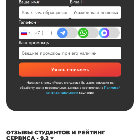
Ваше имя
E-mail
Нас полностью
*
*
устроила стоимость
услуги, наличие
официального
Телефон
*
договора. Само со
по структуре хоро
что не было правок
Ваш промокод
все в порядке в эт
плане. Научруки н
не задалбывали,
посмотрели, что вс
Узнать стоимость
и сказал...
Читать полный отзы
Нажимая кнопку «Узнать стоимость» Вы даете согласие на
обработку своих персональных данных в соответствии с
Политикой
конфиденциальности
компании
Читаем ваши слова 
Ответ от Dissergra
улыбкой! Спасибо.
Сергей
ОТЗЫВЫ СТУДЕНТОВ И РЕЙТИНГ
СЕРВИСА - 9.2 ⭐