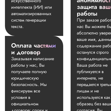
анонимност
искусственного
защита ваш
интеллекта (ИИ) или
работы
автоматизированных
систем генерации
При заказе работ
текста.
нас Вы можете б
абсолютно увере
ваше имя, данны
Оплата частями
содержание раб
и договор
останутся строго
Заказывая написание
конфиденциальн
работы у нас, Вы
Ваша работа не
получаете полную
публикуется в
юридическую
интернете, не
безопасность. Мы
передается треть
фиксируем все
лицам и не
условия в
используется как
официальном
образец без ваш
договоре: сроки и
согласия. Вы