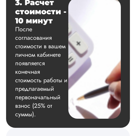
3. Расчет
оформление. Авто
самостоятельно
стоимости -
подобрал литерату
10 минут
обосновал
методологию
После
исследования,
согласования
грамотно выполнил
расчеты и подвел и
стоимости в вашем
по результатам
личном кабинете
исследования.
Благодарна.
появляется
конечная
стоимость работы и
Вадим
предлагаемый
первоначальный
взнос (25% от
Вид работы:
суммы).
Диссертация
Дата:
2024-11-20