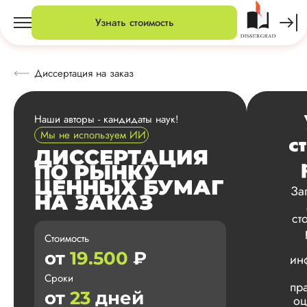
Узнать стоимость
Диссертация на заказ
Наши авторы - кандидаты наук!
Мы не используем ИИ
с
ДИССЕРТАЦИЯ
ПО РЫНКУ
ЦЕННЫХ БУМАГ
За
НА ЗАКАЗ
ст
Стоимость
от
19.500
₽
ин
Сроки
пр
от
23
дней
оц