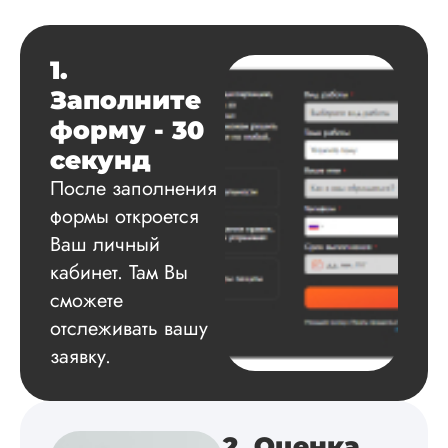
менеджер постоян
держал меня в ку
о статусе заказа.
Структура
1.
исследования
Заполните
выполнена в...
форму - 30
Читать полный отзы
секунд
После заполнения
Данила
формы откроется
Ваш личный
кабинет. Там Вы
Вид работы:
сможете
Диссертация
отслеживать вашу
Дата:
2025-03-15
заявку.
Автору огромное
спасибо за помощь
сам подобрал
литературу, написа
2. Оценка