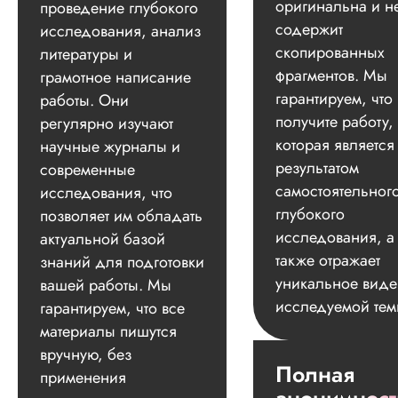
оригинальна и н
проведение глубокого
содержит
исследования, анализ
скопированных
литературы и
фрагментов. Мы
грамотное написание
гарантируем, что
работы. Они
получите работу,
регулярно изучают
которая является
научные журналы и
результатом
современные
самостоятельног
исследования, что
глубокого
позволяет им обладать
исследования, а
актуальной базой
также отражает
знаний для подготовки
уникальное вид
вашей работы. Мы
исследуемой тем
гарантируем, что все
материалы пишутся
вручную, без
Полная
применения