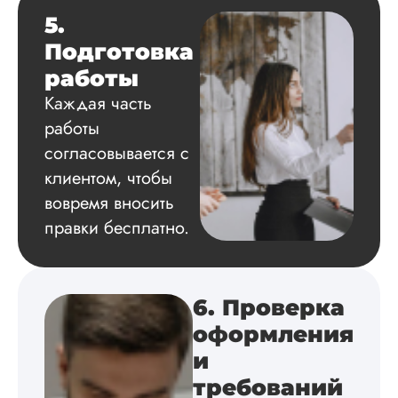
Диссертация
5.
Дата:
2024-04-29
Подготовка
Магистерскую
работы
диссертацию по
философии написа
Каждая часть
на твердую 5.
работы
Грамотно оформил
структуру, список
согласовывается с
литературы,
клиентом, чтобы
приложения,
вовремя вносить
поставили ссылки 
все использованн
правки бесплатно.
литературные
источники.
Уникальность хоро
читается исследов
6. Проверка
на одном дыхании
оформления
и
Евгений
требований