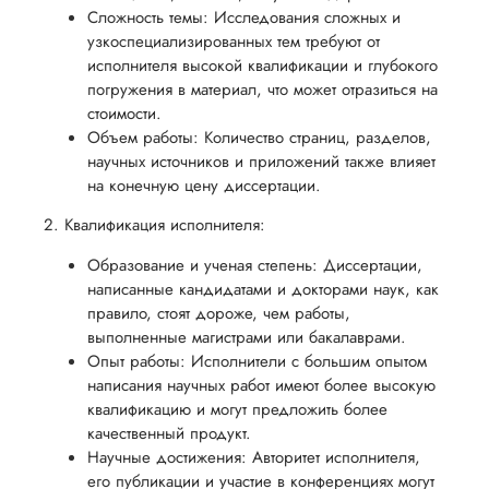
обеспечить
процесс
все
Сложность темы: Исследования сложных и
вам
узкоспециализированных тем требуют от
возврата
аспекты
уверенность
исполнителя высокой квалификации и глубокого
имые
способом,
написания
в своей
погружения в материал, что может отразиться на
удобным
работы.
работе и
стоимости.
для вас,
Объем работы: Количество страниц, разделов,
помочь
в
научных источников и приложений также влияет
вам
ния
разумные
на конечную цену диссертации.
успешно
нциальности
сроки
2. Квалификация исполнителя:
пройти
после
процесс
Образование и ученая степень: Диссертации,
утверждения
защиты
написанные кандидатами и докторами наук, как
запроса
научной
правило, стоят дороже, чем работы,
на
выполненные магистрами или бакалаврами.
работы.
возврат.
Опыт работы: Исполнители с большим опытом
написания научных работ имеют более высокую
квалификацию и могут предложить более
качественный продукт.
Научные достижения: Авторитет исполнителя,
его публикации и участие в конференциях могут