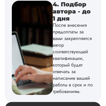
Удобная форма
4. Подбор
оплаты, есть
автора - до
официальный дого
работу выполнили 
1 дня
оговоренные срок
После внесения
сдачи, исследован
оформили в
предоплаты за
соответствии с гост
вами закрепляется
Взаимодействие с
клиентами адекват
автор
подробно
соответствующей
проконсультирова
квалификации,
по всем вопросам.
Благодарен.
который будет
отвечать за
написание вашей
Инна
работы в срок и по
требованиям.
Вид работы: