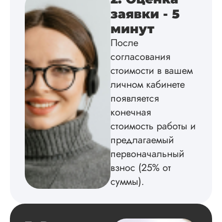
оформил и провел
подробное описан
заявки - 5
экспериментов,
минут
которые сам же и
провел. Спасибо з
После
содействие, буду и
согласования
дальше заказывать
стоимости в вашем
работы здесь.
личном кабинете
появляется
Вика
конечная
стоимость работы и
предлагаемый
первоначальный
Вид работы:
Диссертация
взнос (25% от
Дата:
2025-02-19
суммы).
Диссертацию напи
на совесть: тут и че
структура, и грамо