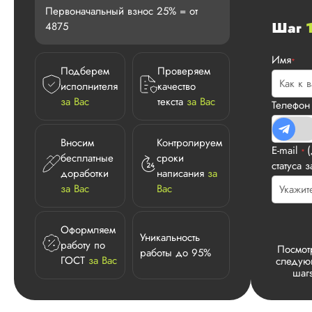
Первоначальный взнос 25% = от
Шаг
4875
Имя
*
Подберем
Проверяем
исполнителя
качество
за Вас
текста
за Вас
Телефо
Вносим
Контролируем
E-mail
*
бесплатные
сроки
статуса з
доработки
написания
за
за Вас
Вас
Оформляем
Уникальность
работу по
Посмот
работы до 95%
ГОСТ
за Вас
следу
шаг