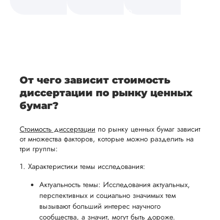
а также
и
средств.
своевременно
ам
отражает
содержит
После
уточним
ваше
все
ьная
заполнения
все
уникальное
необходимые
ция,
бланка
детали и
аний.
видение
правки.
рекламации
график
исследуемой
Мы также
ваться
и
выполнения
темы.
готовы
От чего зависит стоимость
ельно
проведения
работы. В
предоставить
диссертации по рынку ценных
проверки
начале
помощь
бумаг?
работы,
сотрудничества
в
ния
установленная
мы
Стоимость диссертации
по рынку ценных бумаг зависит
подготовке
ого
сумма
обсудим
от множества факторов, которые можно разделить на
презентации
три группы:
будет
и
и речи
возвращена
договоримся
1. Характеристики темы исследования:
перед
ться
заказчику.
о сроках
защитой.
Актуальность темы: Исследования актуальных,
Мы
выполнения,
Наша
перспективных и социально значимых тем
стремимся
чтобы
вызывают больший интерес научного
цель -
осуществлять
учесть
сообщества, а значит, могут быть дороже.