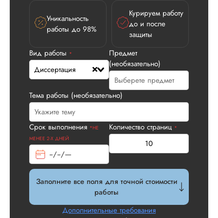
Курируем работу
Уникальность
до и после
работы до 98%
защиты
Вид работы
Предмет
*
(необязательно)
Диссертация
Тема работы (необязательно)
Илья П.
Срок выполнения
Количество страниц
*НЕ
*
МЕНЕЕ 2-Х ДНЕЙ
Вид работы:
Диссертация
Заполните все поля для точной стоимости
Дата:
2026-05-21
работы
У нас с другом бы
Дополнительные требования
заказ на диссерта