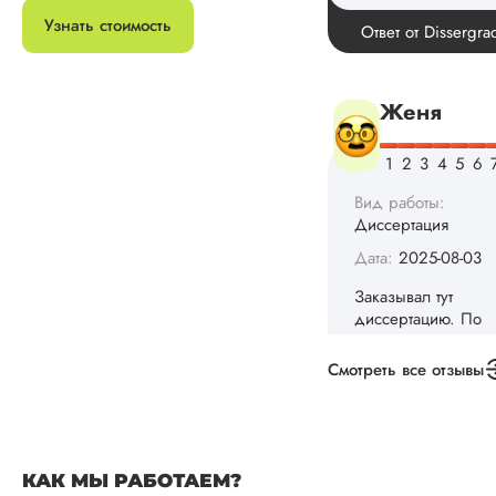
Спасибо! Передад
Узнать стоимость
Ответ от Dissergra
ваши слова команд
Женя
Вид работы:
Диссертация
Дата:
2025-08-03
Заказывал тут
диссертацию. По
срокам и стоимости
конечно, для меня
Смотреть все отзывы
внушительно, но
выхода не оставало
не успел бы выпол
самостоятельно.
Понравилось то, чт
КАК МЫ РАБОТАЕМ?