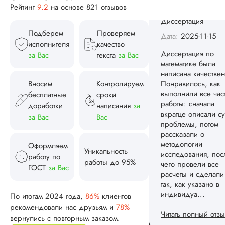
Рейтинг
9.2
на основе 821 отзывов
Вид работы:
Диссертация
Подберем
Проверяем
Дата:
2025-11-15
исполнителя
качество
Диссертация по
за Вас
текста
за Вас
математике была
написана качествен
Вносим
Контролируем
Понравилось, как
выполнили все час
бесплатные
сроки
работы: сначала
доработки
написания
за
вкратце описали су
за Вас
Вас
проблемы, потом
рассказали о
методологии
Оформляем
Уникальность
исследования, пос
работу по
работы до 95%
чего провели все
ГОСТ
за Вас
расчеты и сделали
так, как указано в
индивидуа...
По итогам 2024 года,
86%
клиентов
рекомендовали нас друзьям и
78%
Читать полный отзы
вернулись с повторным заказом.