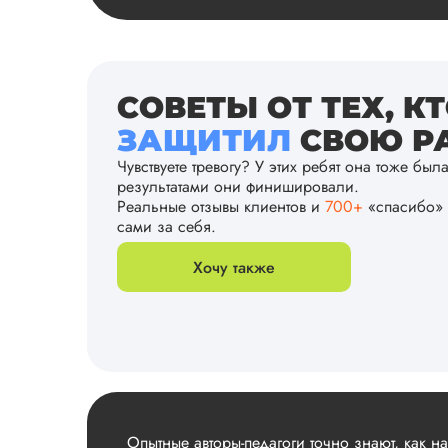
СОВЕТЫ ОТ ТЕХ, К
ЗАЩИТИЛ
СВОЮ РА
Чувствуете тревогу? У этих ребят она тоже был
результатами они финишировали.
Реальные отзывы клиентов и
700+
«спасибо» 
сами за себя.
Хочу также
Опытные авторы-педагоги точно знают, как н