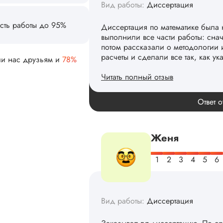
Вид работы:
Диссертация
сть работы до 95%
Диссертация по математике была 
выполнили все части работы: сна
потом рассказали о методологии 
расчеты и сделали все так, как ук
ли нас друзьям и
78%
Читать полный отзыв
Спасибо! Передадим ваши слова 
Ответ о
Женя
Вид работы:
Диссертация
Заказывал тут диссертацию. По с