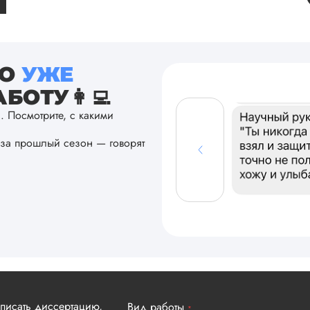
ТО
УЖЕ
БОТУ👩‍💻
а. Посмотрите, с какими
за прошлый сезон — говорят
аписать диссертацию,
Вид работы
*