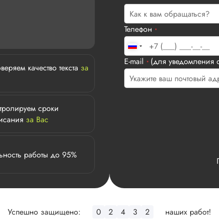
Телефон
*
E-mail
(для уведомления с
*
веряем качество текста
за
тролируем сроки
исания
за Вас
ьность работы до 95%
Успешно защищено:
0
2
4
3
2
наших работ!