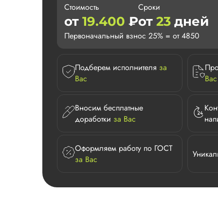
Стоимость
Сроки
от
19.400
₽
от
23
дней
Первоначальный взнос 25% = от 4850
Подберем исполнителя
за
Про
Вас
Вас
Вносим бесплатные
Кон
доработки
за Вас
нап
Оформляем работу по ГОСТ
Уникал
за Вас