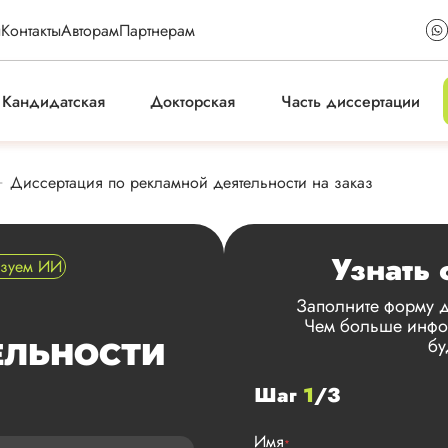
ы
Контакты
Авторам
Партнерам
Кандидатская
Докторская
Часть диссертации
Диссертация по рекламной деятельности на заказ
Узнать 
ьзуем ИИ
Заполните форму д
Чем больше инфор
бу
ЕЛЬНОСТИ
Шаг
1
/3
Имя
*