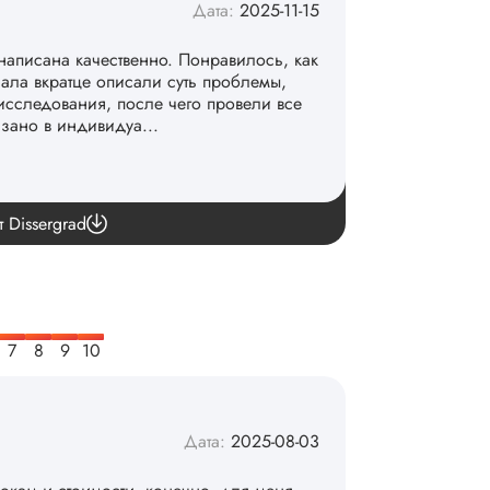
Дата:
2025-11-15
написана качественно. Понравилось, как
чала вкратце описали суть проблемы,
исследования, после чего провели все
азано в индивидуа...
команде. 👏
т Dissergrad
Дата:
2025-08-03
рокам и стоимости, конечно, для меня