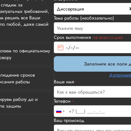
 следим за
Диссертация
актуальных требований,
м решить все Ваши
Тема работы (необязательно)
т по любой, даже самой
Срок выполнения
*НЕ МЕНЕЕ 2-Х ДНЕЙ
отаем по официальному
овору
Заполните все поля д
людение сроков
Дополните
исания работы
Ваше имя
*
ируем работу до и
Телефон
*
ле защиты
Илья П.
Ваш промокод