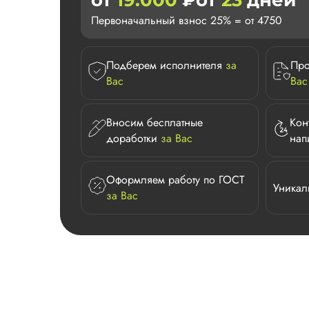
от
19.000
₽
от
23
дней
Первоначальный взнос 25% = от 4750
Подберем исполнителя
за
Про
Вас
Вас
Вносим бесплатные
Кон
доработки
за Вас
нап
Оформляем работу по ГОСТ
Уникал
за Вас