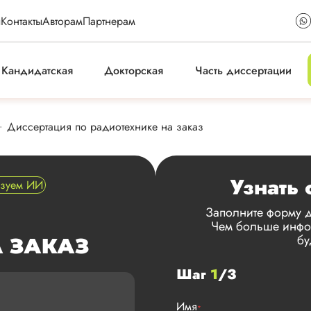
ы
Контакты
Авторам
Партнерам
Кандидатская
Докторская
Часть диссертации
Диссертация по радиотехнике на заказ
Узнать 
ьзуем ИИ
Заполните форму д
Чем больше инфор
бу
 ЗАКАЗ
Шаг
1
/3
Имя
*