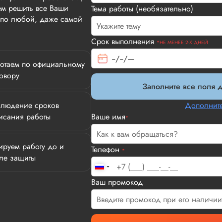
м решить все Ваши
Тема работы (необязательно)
т по любой, даже самой
Срок выполнения
*НЕ МЕНЕЕ 2-Х ДНЕЙ
отаем по официальному
овору
Заполните все поля д
людение сроков
Дополните
исания работы
Ваше имя
*
ируем работу до и
Телефон
*
ле защиты
Илья П.
Ваш промокод