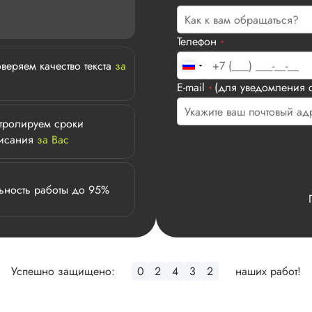
Телефон
*
веряем качество текста
за
E-mail
(для уведомления с
*
тролируем сроки
исания
за Вас
ьность работы до 95%
Успешно защищено:
0
2
4
3
2
наших работ!