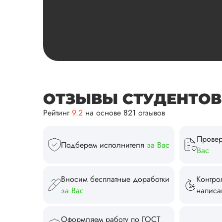
ОТЗЫВЫ СТУДЕНТОВ И
Рейтинг
9.2
на основе 821 отзывов
Провер
Подберем исполнителя
за Вас
Вас
Вносим бесплатные доработки
Контро
за Вас
напис
Оформляем работу по ГОСТ