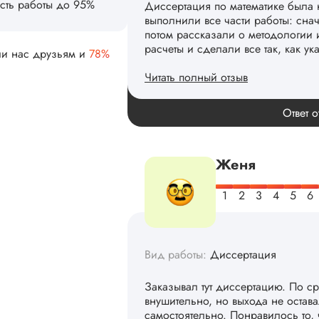
сть работы до 95%
Диссертация по математике была 
выполнили все части работы: сна
потом рассказали о методологии 
расчеты и сделали все так, как ук
ли нас друзьям и
78%
Читать полный отзыв
Спасибо! Передадим ваши слова 
Ответ о
Женя
Вид работы:
Диссертация
Заказывал тут диссертацию. По с
внушительно, но выхода не остав
самостоятельно. Понравилось то,