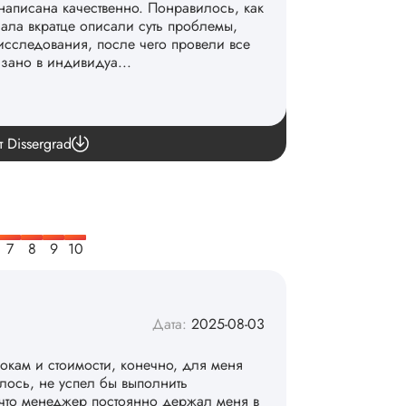
написана качественно. Понравилось, как
чала вкратце описали суть проблемы,
исследования, после чего провели все
азано в индивидуа...
команде. 👏
т Dissergrad
Дата:
2025-08-03
рокам и стоимости, конечно, для меня
алось, не успел бы выполнить
 что менеджер постоянно держал меня в