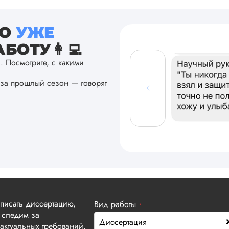
ТО
УЖЕ
БОТУ👩‍💻
а. Посмотрите, с какими
за прошлый сезон — говорят
аписать диссертацию,
Вид работы
*
 следим за
Диссертация
актуальных требований,