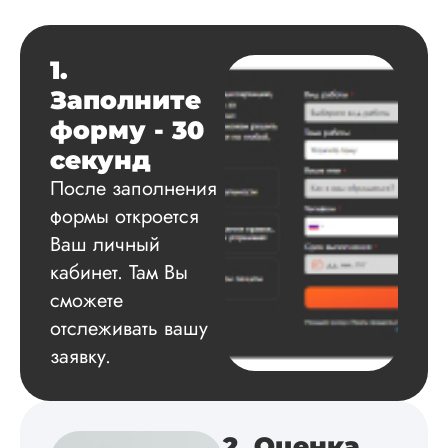
держал меня в ку
о статусе заказа.
Структура
1.
исследования
Заполните
выполнена в...
форму - 30
Читать полный отзы
секунд
После заполнения
Данила
формы откроется
Ваш личный
кабинет. Там Вы
Вид работы:
сможете
Диссертация
отслеживать вашу
Дата:
2025-03-15
заявку.
Автору огромное
спасибо за помощь
сам подобрал
литературу, написа
2. Оценка