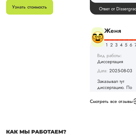
Спасибо! Передад
Узнать стоимость
Ответ от Dissergra
ваши слова команд
Женя
Вид работы:
Диссертация
Дата:
2025-08-03
Заказывал тут
диссертацию. По
срокам и стоимости
конечно, для меня
Смотреть все отзывы
внушительно, но
выхода не оставало
не успел бы выпол
самостоятельно.
Понравилось то, чт
КАК МЫ РАБОТАЕМ?
менеджер постоян