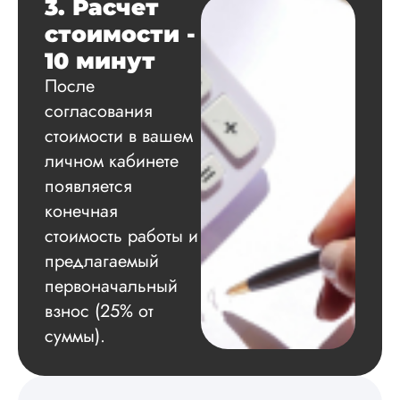
оформление. Авто
3. Расчет
самостоятельно
стоимости -
подобрал литерату
обосновал
10 минут
методологию
После
исследования,
согласования
грамотно выполнил
расчеты и подвел и
стоимости в вашем
по результатам
личном кабинете
исследования.
Благодарна.
появляется
конечная
стоимость работы и
Вадим
предлагаемый
первоначальный
взнос (25% от
Вид работы:
суммы).
Диссертация
Дата:
2024-11-20