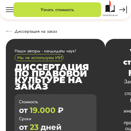
Узнать стоимость
Диссертация на заказ
Наши авторы - кандидаты наук!
Мы не используем ИИ
с
ДИССЕРТАЦИЯ
ПО ПРАВОВОЙ
КУЛЬТУРЕ НА
За
ЗАКАЗ
ст
Стоимость
от
19.000
₽
ин
Сроки
пр
от
23
дней
оц