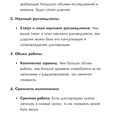
обеспечить
процесс
все
требующие большого объема исследований и
вам
анализа, будут стоить дороже.
возврата
аспекты
уверенность
имые
способом,
написания
2. Научный руководитель:
в своей
удобным
работы.
работе и
Статус и опыт научного руководителя:
Чем
для вас,
помочь
выше статус и опыт научного руководителя, тем
в
вам
дороже может быть его консультация и
ния
разумные
сопровождение диссертации.
успешно
нциальности
сроки
пройти
3. Объем работы:
после
процесс
утверждения
Количество страниц:
Чем больше объем
защиты
работы, тем больше времени потребуется на ее
запроса
научной
написание и редактирование, что увеличит
на
работы.
стоимость.
возврат.
4. Срочность выполнения:
Срочная работа:
Если диссертацию нужно
написать в сжатые сроки, то ее стоимость может
быть выше.