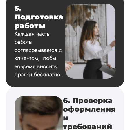
Диссертация
5.
Дата:
2024-04-29
Подготовка
Магистерскую
работы
диссертацию по
философии написа
Каждая часть
на твердую 5.
работы
Грамотно оформил
структуру, список
согласовывается с
литературы,
клиентом, чтобы
приложения,
вовремя вносить
поставили ссылки 
все использованн
правки бесплатно.
литературные
источники.
Уникальность хоро
читается исследов
6. Проверка
на одном дыхании
оформления
и
Евгений
требований