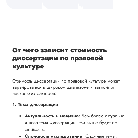
а также
и
средств.
своевременно
ам
отражает
содержит
После
уточним
ваше
все
ьная
заполнения
все
уникальное
необходимые
ция,
бланка
детали и
аний.
видение
правки.
рекламации
график
исследуемой
Мы также
ваться
и
выполнения
темы.
готовы
От чего зависит стоимость
ельно
проведения
работы. В
предоставить
диссертации по правовой
проверки
начале
помощь
культуре
работы,
сотрудничества
в
ния
установленная
мы
Стоимость диссертации по правовой культуре может
подготовке
ого
сумма
обсудим
варьироваться в широком диапазоне и зависит от
презентации
нескольких факторов:
будет
и
и речи
возвращена
договоримся
1. Тема диссертации:
перед
ться
заказчику.
о сроках
защитой.
Актуальность и новизна:
Чем более актуальна
Мы
выполнения,
Наша
и нова тема диссертации, тем выше будет ее
стремимся
чтобы
стоимость.
цель -
осуществлять
учесть
Сложность исследования:
Сложные темы,