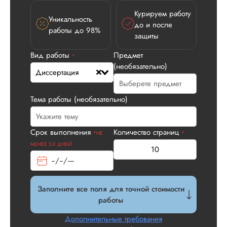
Курируем работу
Уникальность
до и после
работы до 98%
защиты
Вид работы
Предмет
*
(необязательно)
Диссертация
Тема работы (необязательно)
Илья П.
Срок выполнения
Количество страниц
*НЕ
*
МЕНЕЕ 2-Х ДНЕЙ
Вид работы:
Диссертация
Заполните все поля для точной стоимости
Дата:
2026-05-21
работы
У нас с другом бы
Дополнительные требования
заказ на диссерта