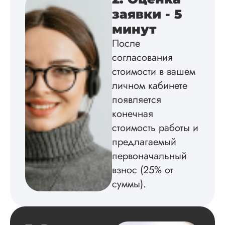
оформил и провел
подробное описан
заявки - 5
экспериментов,
минут
которые сам же и
провел. Спасибо з
После
содействие, буду и
согласования
дальше заказывать
стоимости в вашем
работы здесь.
личном кабинете
появляется
Вика
конечная
стоимость работы и
предлагаемый
Вид работы:
первоначальный
Диссертация
взнос (25% от
Дата:
2025-02-19
суммы).
Диссертацию напи
на совесть: тут и че
структура, и грамо