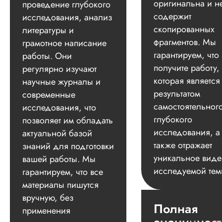
оригинальна и н
проведение глубокого
содержит
исследования, анализ
скопированных
литературы и
фрагментов. Мы
грамотное написание
гарантируем, что
работы. Они
получите работу,
регулярно изучают
которая является
научные журналы и
результатом
современные
самостоятельног
исследования, что
глубокого
позволяет им обладать
исследования, а
актуальной базой
также отражает
знаний для подготовки
уникальное вид
вашей работы. Мы
исследуемой тем
гарантируем, что все
материалы пишутся
вручную, без
Полная
применения