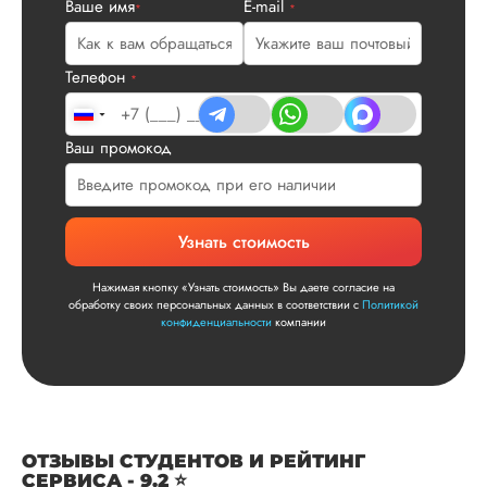
Нас полностью
Ваше имя
E-mail
*
*
устроила стоимость
услуги, наличие
официального
Телефон
*
договора. Само со
по структуре хоро
что не было правок
Ваш промокод
все в порядке в эт
плане. Научруки н
не задалбывали,
посмотрели, что вс
Узнать стоимость
и сказал...
Читать полный отзы
Нажимая кнопку «Узнать стоимость» Вы даете согласие на
обработку своих персональных данных в соответствии с
Политикой
конфиденциальности
компании
Читаем ваши слова 
Ответ от Dissergra
улыбкой! Спасибо.
Сергей
ОТЗЫВЫ СТУДЕНТОВ И РЕЙТИНГ
СЕРВИСА - 9.2 ⭐