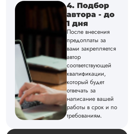
Удобная форма
4. Подбор
оплаты, есть
автора - до
официальный дого
работу выполнили 
1 дня
оговоренные срок
После внесения
сдачи, исследован
оформили в
предоплаты за
соответствии с гост
вами закрепляется
Взаимодействие с
клиентами адекват
автор
подробно
соответствующей
проконсультирова
квалификации,
по всем вопросам.
Благодарен.
который будет
отвечать за
написание вашей
Инна
работы в срок и по
требованиям.
Вид работы: