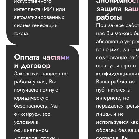
анонимност
искусственного
защита ваш
интеллекта (ИИ) или
работы
автоматизированных
систем генерации
При заказе работ
текста.
нас Вы можете б
абсолютно увере
ваше имя, данны
Оплата частями
содержание раб
и договор
останутся строго
Заказывая написание
конфиденциальн
работы у нас, Вы
Ваша работа не
получаете полную
публикуется в
юридическую
интернете, не
безопасность. Мы
передается треть
фиксируем все
лицам и не
условия в
используется как
официальном
образец без ваш
договоре: сроки и
согласия. Вы