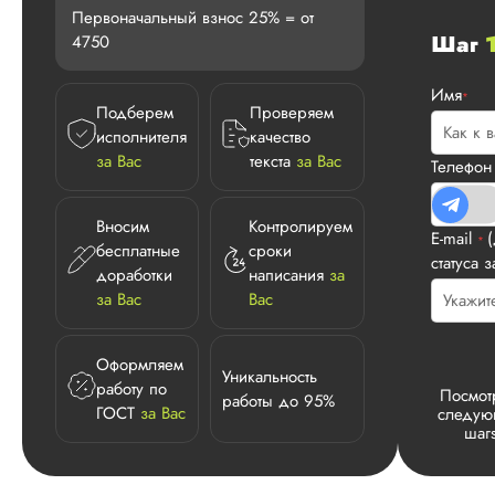
Первоначальный взнос 25% = от
Шаг
4750
Имя
*
Подберем
Проверяем
исполнителя
качество
за Вас
текста
за Вас
Телефо
Вносим
Контролируем
E-mail
*
бесплатные
сроки
статуса з
доработки
написания
за
за Вас
Вас
Оформляем
Уникальность
работу по
Посмот
работы до 95%
ГОСТ
за Вас
следу
шаг