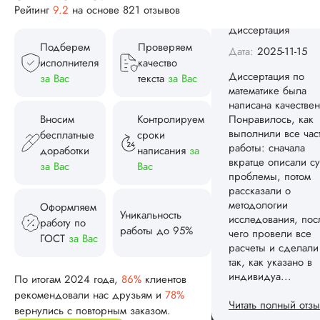
Рейтинг
9.2
на основе 821 отзывов
Вид работы:
Диссертация
Подберем
Проверяем
Дата:
2025-11-15
исполнителя
качество
Диссертация по
за Вас
текста
за Вас
математике была
написана качествен
Понравилось, как
Вносим
Контролируем
выполнили все час
бесплатные
сроки
работы: сначала
доработки
написания
за
вкратце описали су
за Вас
Вас
проблемы, потом
рассказали о
методологии
Оформляем
Уникальность
исследования, пос
работу по
работы до 95%
чего провели все
ГОСТ
за Вас
расчеты и сделали
так, как указано в
индивидуа...
По итогам 2024 года,
86%
клиентов
рекомендовали нас друзьям и
78%
Читать полный отзы
вернулись с повторным заказом.