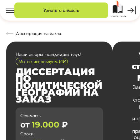
Узнать стоимость
Диссертация на заказ
Наши авторы - кандидаты наук!
Мы не используем ИИ
с
ДИССЕРТАЦИЯ
ПО
ПОЛИТИЧЕСКОЙ
За
ГЕОГРАФИИ НА
ЗАКАЗ
ст
Стоимость
ин
от
19.000
₽
пр
Сроки
оц