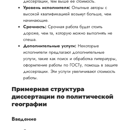
диссертации, тем выше ее стоимость.
осуществлять
учесть
обеспечить
Уровень исполнителя:
Опытные авторы с
процесс
все
вам
высокой квалификацией возьмут больше, чем
возврата
аспекты
начинающие.
уверенность
имые
способом,
написания
Срочность:
Срочная работа будет стоить
в своей
удобным
дороже, чем та, которую можно выполнять не
работы.
работе и
спеша.
для вас,
помочь
Дополнительные услуги:
Некоторые
в
вам
исполнители предлагают дополнительные
ния
разумные
услуги, такие как поиск и обработка литературы,
успешно
нциальности
сроки
оформление работы по ГОСТу, помощь в защите
пройти
после
диссертации. Эти услуги увеличивают стоимость
процесс
работы.
утверждения
защиты
запроса
Примерная структура
научной
на
диссертации по политической
работы.
возврат.
географии
Введение