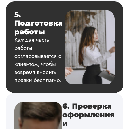
Уникальность хоро
читается исследов
на одном дыхании
5.
Подготовка
работы
Евгений
Каждая часть
Иванович
работы
согласовывается с
Вид работы:
клиентом, чтобы
Диссертация
вовремя вносить
Дата:
2024-03-25
правки бесплатно.
Кандидатская по
истории была напи
в соответствии с
методичкой. Автор
6. Проверка
создал структуру п
оформления
теме исследования
без воды, грамотн
и
оформил, правда,