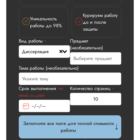
Вид работы:
Диссертация
Курируем работу
Уникальность
до и после
Дата:
2026-05-21
работы до 98%
защиты
У нас с другом бы
заказ на диссерта
Вид работы
Предмет
*
Нас полностью
(необязательно)
Диссертация
устроила стоимость
услуги, наличие
официального
Тема работы (необязательно)
договора. Само со
по структуре хоро
что не было правок
Срок выполнения
Количество страниц
*НЕ
все в порядке в эт
*
плане. Научруки н
МЕНЕЕ 2-Х ДНЕЙ
не задалбывали,
посмотрели, что вс
и сказал...
Заполните все поля для точной стоимости
Читать полный отзы
работы