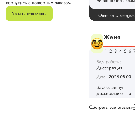
срокам и стоимости
вернулись с повторным заказом.
конечно, для меня
внушительно, но
Узнать стоимость
выхода не оставало
не успел бы выпол
самостоятельно.
Понравилось то, чт
менеджер постоян
держал меня в ку
о статусе заказа.
Структура
исследования
выполнена в...
Читать полный отзы
Данила
Смотреть все отзывы
Вид работы:
Диссертация