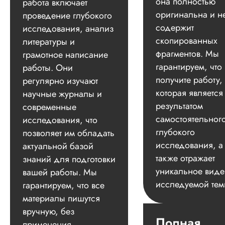
она полностью
работа включает
оригинальна и н
проведение глубокого
содержит
исследования, анализ
скопированных
литературы и
фрагментов. Мы
грамотное написание
гарантируем, что
работы. Они
получите работу,
регулярно изучают
которая является
научные журналы и
результатом
современные
самостоятельног
исследования, что
глубокого
позволяет им обладать
исследования, а
актуальной базой
также отражает
знаний для подготовки
уникальное вид
вашей работы. Мы
исследуемой тем
гарантируем, что все
материалы пишутся
вручную, без
Полная
применения