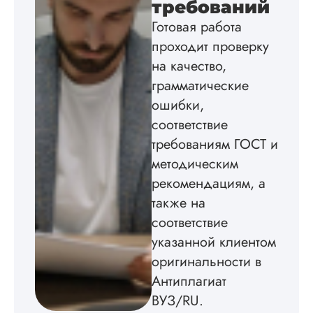
требований
некоторые
изображения
Готовая работа
пришлось вставлят
проходит проверку
мне. Услугой
бесплатного
на качество,
редактирования тек
грамматические
не воспользовался.
ошибки,
Читать полный отзы
соответствие
требованиям ГОСТ и
методическим
рекомендациям, а
также на
соответствие
указанной клиентом
оригинальности в
Антиплагиат
ВУЗ/RU.