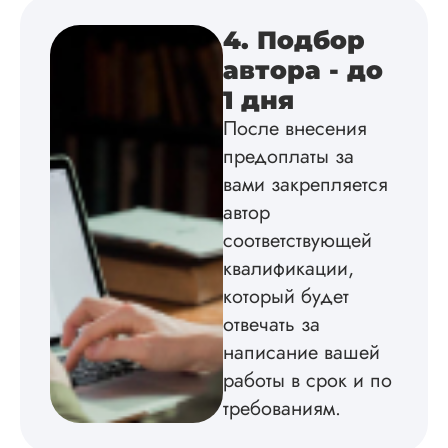
4. Подбор
Инна
автора - до
1 дня
После внесения
Вид работы:
Диссертация
предоплаты за
Дата:
2024-04-29
вами закрепляется
автор
Магистерскую
диссертацию по
соответствующей
философии написа
квалификации,
на твердую 5.
Грамотно оформил
который будет
структуру, список
отвечать за
литературы,
написание вашей
приложения,
поставили ссылки 
работы в срок и по
все использованн
требованиям.
литературные
источники.