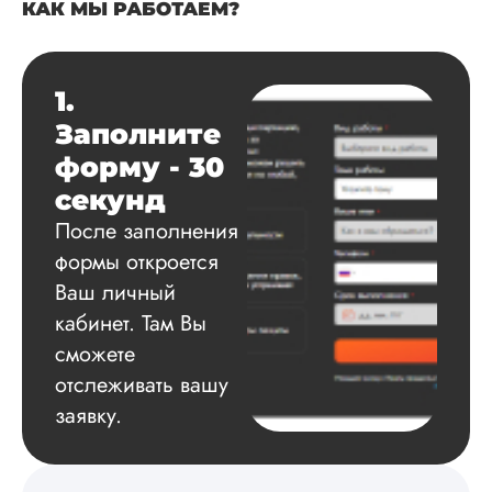
КАК МЫ РАБОТАЕМ?
Дата:
2025-03-15
Автору огромное
спасибо за помощь
1.
сам подобрал
Заполните
литературу, написа
оформил и провел
форму - 30
подробное описан
секунд
экспериментов,
которые сам же и
После заполнения
провел. Спасибо з
формы откроется
содействие, буду и
Ваш личный
дальше заказывать
работы здесь.
кабинет. Там Вы
сможете
отслеживать вашу
Вика
заявку.