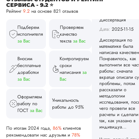
исследования, пос
СЕРВИСА - 9.2 ⭐
чего провели все
Рейтинг
9.2
на основе 821 отзывов
расчеты и сделали
так, как указано в
индивидуа...
Подберем
Проверяем
исполнителя
качество
Читать полный отзы
за Вас
текста
за Вас
Спасибо! Передад
Ответ от Dissergra
ваши слова команд
Вносим
Контролируем
бесплатные
сроки
доработки
написания
за
Женя
за Вас
Вас
Оформляем
Уникальность
Вид работы:
работу по
работы до 95%
Диссертация
ГОСТ
за Вас
Дата:
2025-08-03
Заказывал тут
По итогам 2024 года,
86%
клиентов
диссертацию. По
рекомендовали нас друзьям и
78%