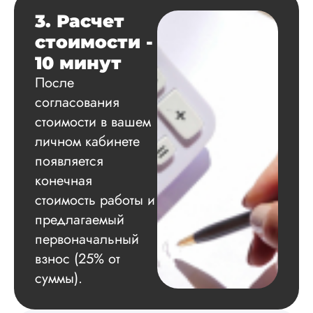
3. Расчет
стоимости -
Вид работы:
Диссертация
10 минут
Дата:
2024-11-20
После
согласования
Удобная форма
оплаты, есть
стоимости в вашем
официальный дого
личном кабинете
работу выполнили 
появляется
оговоренные срок
сдачи, исследован
конечная
оформили в
стоимость работы и
соответствии с гост
Взаимодействие с
предлагаемый
клиентами адекват
первоначальный
подробно
взнос (25% от
проконсультирова
по всем вопросам.
суммы).
Благодарен.