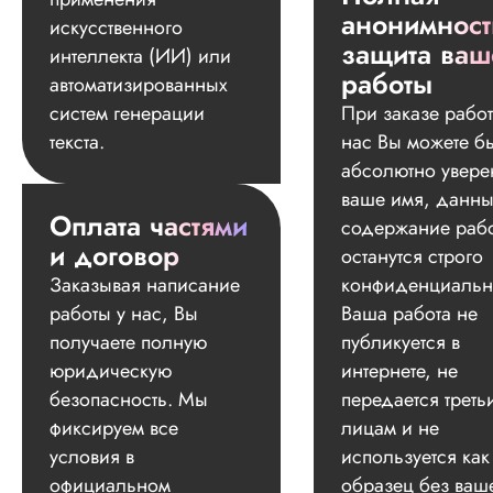
анонимност
искусственного
защита ваш
интеллекта (ИИ) или
работы
автоматизированных
систем генерации
При заказе работ
текста.
нас Вы можете б
абсолютно увере
ваше имя, данны
Оплата частями
содержание раб
и договор
останутся строго
Заказывая написание
конфиденциальн
работы у нас, Вы
Ваша работа не
получаете полную
публикуется в
юридическую
интернете, не
безопасность. Мы
передается треть
фиксируем все
лицам и не
условия в
используется как
официальном
образец без ваш