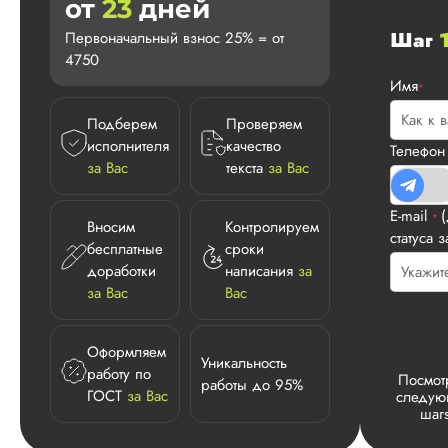
от
23
дней
Шаг
Первоначальный взнос 25% = от
4750
Имя
*
Подберем
Проверяем
исполнителя
качество
Телефо
за Вас
текста
за Вас
E-mail
*
Вносим
Контролируем
статуса з
бесплатные
сроки
доработки
написания
за
за Вас
Вас
Оформляем
Уникальность
работу по
Посмот
работы до 95%
ГОСТ
за Вас
следу
шаг