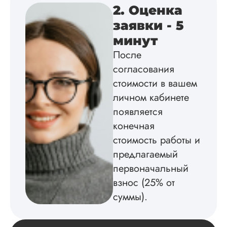
Вид работы:
2. Оценка
Диссертация
заявки - 5
Дата:
2025-02-19
минут
Диссертацию напи
После
на совесть: тут и че
структура, и грамо
согласования
оформление. Авто
стоимости в вашем
самостоятельно
подобрал литерату
личном кабинете
обосновал
появляется
методологию
конечная
исследования,
грамотно выполнил
стоимость работы и
расчеты и подвел и
предлагаемый
по результатам
исследования.
первоначальный
Благодарна.
взнос (25% от
суммы).
Вадим