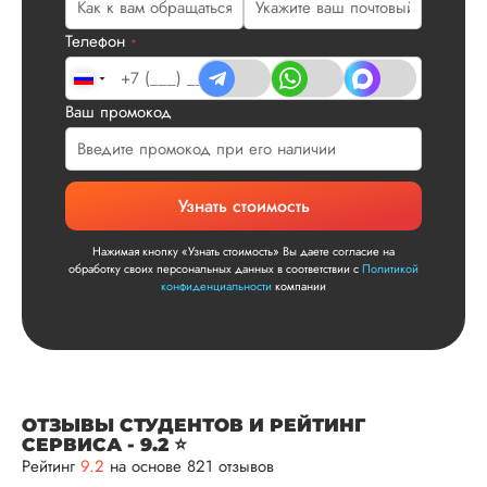
посмотрели, что вс
и сказал...
Телефон
*
Читать полный отзы
Ваш промокод
Читаем ваши слова 
Ответ от Dissergra
улыбкой! Спасибо.
Сергей
Узнать стоимость
Нажимая кнопку «Узнать стоимость» Вы даете согласие на
обработку своих персональных данных в соответствии с
Политикой
конфиденциальности
компании
Вид работы:
Диссертация
Дата:
2025-11-15
Диссертация по
математике была
ОТЗЫВЫ СТУДЕНТОВ И РЕЙТИНГ
написана качествен
СЕРВИСА - 9.2 ⭐
Понравилось, как
Рейтинг
9.2
на основе 821 отзывов
выполнили все час