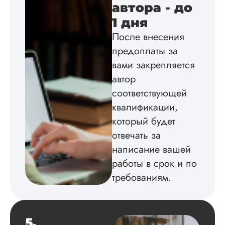
подробно
автора - до
проконсультирова
1 дня
по всем вопросам.
Благодарен.
После внесения
предоплаты за
вами закрепляется
Инна
автор
соответствующей
квалификации,
Вид работы:
который будет
Диссертация
отвечать за
Дата:
2024-04-29
написание вашей
Магистерскую
работы в срок и по
диссертацию по
требованиям.
философии написа
на твердую 5.
Грамотно оформил
структуру, список
5.
литературы,