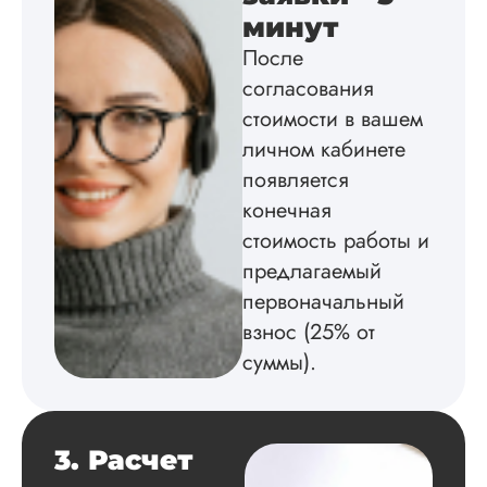
минут
Вика
После
согласования
стоимости в вашем
Вид работы:
Диссертация
личном кабинете
Дата:
2025-02-19
появляется
конечная
Диссертацию напи
на совесть: тут и че
стоимость работы и
структура, и грамо
предлагаемый
оформление. Авто
первоначальный
самостоятельно
подобрал литерату
взнос (25% от
обосновал
суммы).
методологию
исследования,
грамотно выполнил
расчеты и подвел и
по результатам
3. Расчет
исследования.