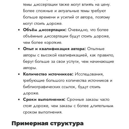
возврата
аспекты
темы диссертации также могут влиять на цену.
уверенность
имые
способом,
написания
Более сложные и актуальные темы требуют
в своей
удобным
больше времени и усилий от автора, поэтому
работы.
работе и
могут стоить дороже.
для вас,
помочь
Объём диссертации:
Очевидно, что более
в
вам
объёмные диссертации будут стоить дороже,
ния
разумные
чем более короткие.
успешно
нциальности
сроки
Опыт и квалификация автора:
Опытные
пройти
после
авторы с высокой квалификацией, как правило,
процесс
берут больше за свои услуги, чем начинающие
утверждения
защиты
авторы.
запроса
научной
Количество источников:
Исследования,
на
работы.
требующие большого количества источников и
возврат.
библиографических ссылок, будут стоить
дороже.
Сроки выполнения:
Срочные заказы часто
стоят дороже, чем заказы с более длительным
сроком выполнения.
Примерная структура