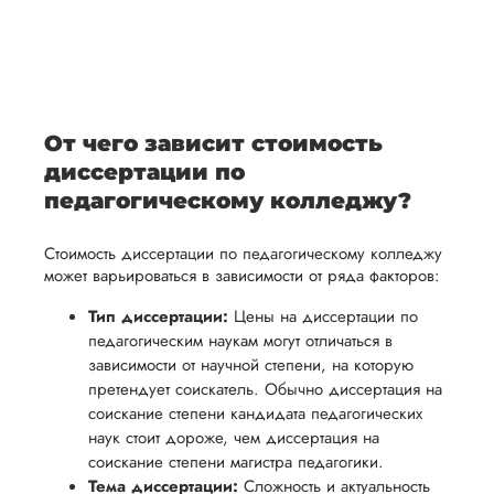
После
уточним
ваше
все
ьная
заполнения
все
уникальное
необходимые
ция,
бланка
детали и
аний.
видение
правки.
рекламации
график
исследуемой
Мы также
ваться
и
выполнения
темы.
готовы
От чего зависит стоимость
ельно
проведения
работы. В
предоставить
диссертации по
проверки
начале
помощь
педагогическому колледжу?
работы,
сотрудничества
в
ния
установленная
мы
Стоимость диссертации по педагогическому колледжу
подготовке
ого
сумма
обсудим
может варьироваться в зависимости от ряда факторов:
презентации
будет
и
и речи
Тип диссертации:
Цены на диссертации по
возвращена
договоримся
педагогическим наукам могут отличаться в
перед
ться
заказчику.
о сроках
зависимости от научной степени, на которую
защитой.
Мы
выполнения,
претендует соискатель. Обычно диссертация на
Наша
соискание степени кандидата педагогических
стремимся
чтобы
цель -
наук стоит дороже, чем диссертация на
осуществлять
учесть
обеспечить
соискание степени магистра педагогики.
процесс
все
вам
Тема диссертации:
Сложность и актуальность