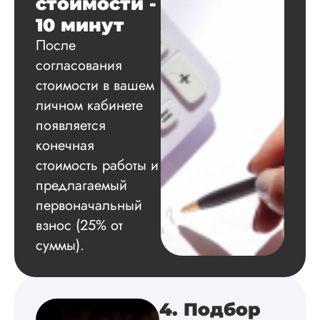
стоимости -
Благодарна.
10 минут
После
Вадим
согласования
стоимости в вашем
личном кабинете
появляется
Вид работы:
Диссертация
конечная
Дата:
2024-11-20
стоимость работы и
предлагаемый
Удобная форма
оплаты, есть
первоначальный
официальный дого
взнос (25% от
работу выполнили 
оговоренные срок
суммы).
сдачи, исследован
оформили в
соответствии с гост
Взаимодействие с
4. Подбор
клиентами адекват