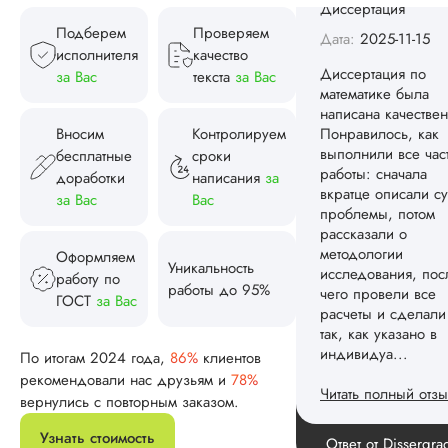
работы: сначала
вкратце описали су
Подберем
Проверяем
проблемы, потом
исполнителя
качество
рассказали о
за Вас
текста
за Вас
методологии
исследования, пос
чего провели все
Вносим
Контролируем
расчеты и сделали
бесплатные
сроки
так, как указано в
доработки
написания
за
индивидуа...
за Вас
Вас
Читать полный отзы
Оформляем
Уникальность
Спасибо! Передад
работу по
Ответ от Dissergra
работы до 95%
ваши слова команд
ГОСТ
за Вас
Женя
По итогам 2024 года,
86%
клиентов
рекомендовали нас друзьям и
78%
вернулись с повторным заказом.
Вид работы:
Узнать стоимость