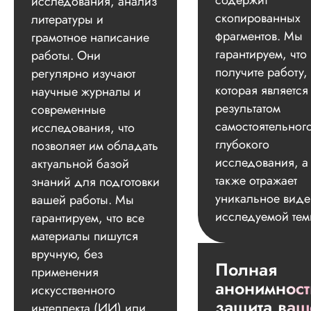
содержит
исследования, анализ
скопированных
литературы и
фрагментов. Мы
грамотное написание
гарантируем, что
работы. Они
получите работу,
регулярно изучают
которая является
научные журналы и
результатом
современные
самостоятельног
исследования, что
глубокого
позволяет им обладать
исследования, а
актуальной базой
также отражает
знаний для подготовки
уникальное вид
вашей работы. Мы
исследуемой тем
гарантируем, что все
материалы пишутся
вручную, без
Полная
применения
анонимност
искусственного
защита ваш
интеллекта (ИИ) или