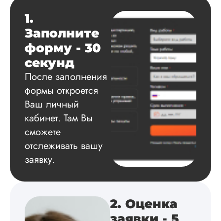
Данила
1.
Заполните
Вид работы:
форму - 30
Диссертация
секунд
Дата:
2025-03-15
После заполнения
Автору огромное
формы откроется
спасибо за помощь
Ваш личный
сам подобрал
литературу, написа
кабинет. Там Вы
оформил и провел
сможете
подробное описан
отслеживать вашу
экспериментов,
которые сам же и
заявку.
провел. Спасибо з
содействие, буду и
дальше заказывать
работы здесь.
2. Оценка
заявки - 5