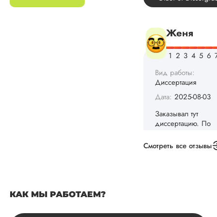
Диссертация
Дата:
2025-08-03
Заказывал тут
диссертацию. По
срокам и стоимости
конечно, для меня
внушительно, но
выхода не оставало
не успел бы выпол
самостоятельно.
Понравилось то, чт
менеджер постоян
держал меня в ку
о статусе заказа.
Смотреть все отзывы
Структура
исследования
выполнена в...
Читать полный отзы
КАК МЫ РАБОТАЕМ?