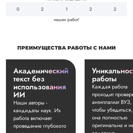
0
2
4
3
2
наших работ!
ПРЕИМУЩЕСТВА РАБОТЫ С НАМИ
Академический
Уникальнос
текст без
работы
использования
Каждая работа
ИИ
проходит провер
антиплагиат ВУЗ,
Наши авторы -
чтобы убедиться,
кандидаты наук. Их
она полностью
работа включает
оригинальна и н
проведение глубокого