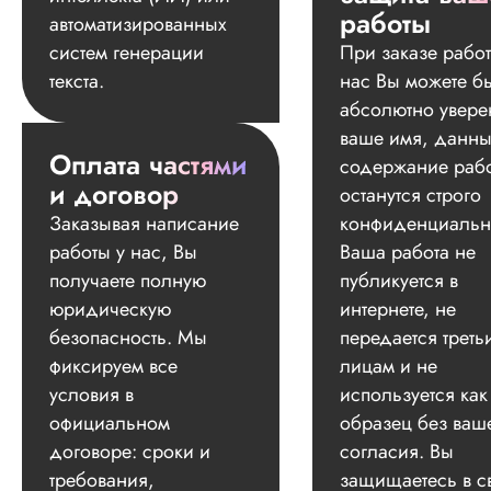
работы
автоматизированных
систем генерации
При заказе работ
текста.
нас Вы можете б
абсолютно увере
ваше имя, данны
Оплата частями
содержание раб
и договор
останутся строго
Заказывая написание
конфиденциальн
работы у нас, Вы
Ваша работа не
получаете полную
публикуется в
юридическую
интернете, не
безопасность. Мы
передается треть
фиксируем все
лицам и не
условия в
используется как
официальном
образец без ваш
договоре: сроки и
согласия. Вы
требования,
защищаетесь в с