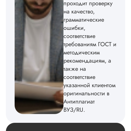
проходит проверку
методичкой. Автор
на качество,
создал структуру п
теме исследования
грамматические
без воды, грамотн
ошибки,
оформил, правда,
некоторые
соответствие
изображения
требованиям ГОСТ и
пришлось вставлят
методическим
мне. Услугой
бесплатного
рекомендациям, а
редактирования тек
также на
не воспользовался.
соответствие
Читать полный отзы
указанной клиентом
оригинальности в
Антиплагиат
ВУЗ/RU.