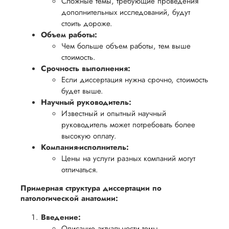
Сложные темы, требующие проведения
вам
возврата
аспекты
дополнительных исследований, будут
уверенность
имые
способом,
написания
стоить дороже.
в своей
Объем работы:
удобным
работы.
работе и
Чем больше объем работы, тем выше
для вас,
помочь
стоимость.
в
вам
Срочность выполнения:
ния
разумные
Если диссертация нужна срочно, стоимость
успешно
нциальности
сроки
будет выше.
пройти
после
Научный руководитель:
процесс
Известный и опытный научный
утверждения
защиты
руководитель может потребовать более
запроса
научной
высокую оплату.
на
Компания-исполнитель:
работы.
возврат.
Цены на услуги разных компаний могут
отличаться.
Примерная структура диссертации по
патологической анатомии:
Введение:
Описание актуальности темы