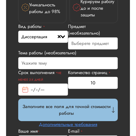
Курируем работу
Уникальность
до и после
работы до 98%
защиты
Вид работы
Предмет
*
(необязательно)
Диссертация
Илья П.
Тема работы (необязательно)
Срок выполнения
Количество страниц
*НЕ
*
Вид работы:
МЕНЕЕ 2-Х ДНЕЙ
Диссертация
Дата:
2026-05-21
У нас с другом бы
Заполните все поля для точной стоимости
заказ на диссерта
работы
Нас полностью
устроила стоимость
Дополнительные требования
услуги, наличие
Ваше имя
E-mail
*
*
официального