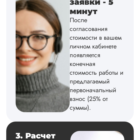
заявки - 5
провел. Спасибо з
содействие, буду и
минут
дальше заказывать
После
работы здесь.
согласования
стоимости в вашем
личном кабинете
Вика
появляется
конечная
стоимость работы и
Вид работы:
Диссертация
предлагаемый
Дата:
2025-02-19
первоначальный
взнос (25% от
Диссертацию напи
на совесть: тут и че
суммы).
структура, и грамо
оформление. Авто
самостоятельно
подобрал литерату
3. Расчет
обосновал