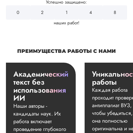
Успешно защищено:
0
2
4
3
2
наших работ!
ПРЕИМУЩЕСТВА РАБОТЫ С НАМИ
Академический
Уникальнос
текст без
работы
использования
Каждая работа
ИИ
проходит провер
антиплагиат ВУЗ,
Наши авторы -
чтобы убедиться,
кандидаты наук. Их
она полностью
работа включает
оригинальна и н
проведение глубокого