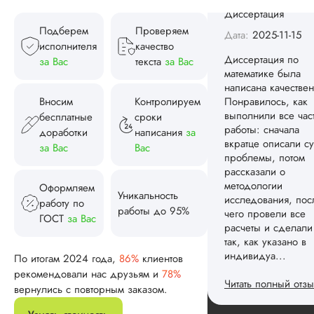
Диссертация по
Подберем
Проверяем
математике была
исполнителя
качество
написана качествен
за Вас
текста
за Вас
Понравилось, как
выполнили все час
работы: сначала
Вносим
Контролируем
вкратце описали су
бесплатные
сроки
проблемы, потом
доработки
написания
за
рассказали о
за Вас
Вас
методологии
исследования, пос
чего провели все
Оформляем
расчеты и сделали
Уникальность
работу по
так, как указано в
работы до 95%
ГОСТ
за Вас
индивидуа...
Читать полный отзы
По итогам 2024 года,
86%
клиентов
рекомендовали нас друзьям и
78%
Спасибо! Передад
Ответ от Dissergra
вернулись с повторным заказом.
ваши слова команд