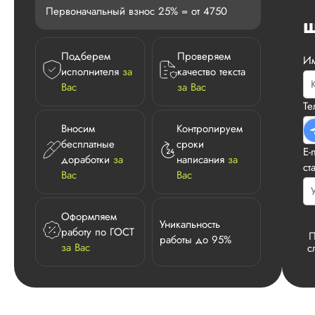
Первоначальный взнос 25% = от 4750
Ш
Подберем
Проверяем
И
исполнителя
за
качество текста
Вас
за Вас
Т
Вносим
Контролируем
бесплатные
сроки
E-
доработки
за
написания
за
ст
Вас
Вас
Оформляем
Уникальность
работу по ГОСТ
П
работы до 95%
за Вас
с