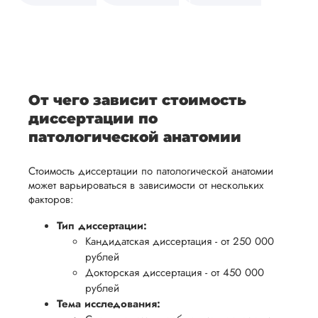
средств.
своевременно
ам
отражает
содержит
После
уточним
ваше
все
ьная
заполнения
все
уникальное
необходимые
ция,
бланка
детали и
аний.
видение
правки.
рекламации
график
исследуемой
Мы также
ваться
и
выполнения
темы.
готовы
От чего зависит стоимость
ельно
проведения
работы. В
предоставить
диссертации по
проверки
начале
помощь
патологической анатомии
работы,
сотрудничества
в
ния
установленная
мы
Стоимость диссертации по патологической анатомии
подготовке
ого
сумма
обсудим
может варьироваться в зависимости от нескольких
презентации
факторов:
будет
и
и речи
возвращена
договоримся
Тип диссертации:
перед
ться
заказчику.
о сроках
Кандидатская диссертация - от 250 000
защитой.
Мы
рублей
выполнения,
Наша
Докторская диссертация - от 450 000
стремимся
чтобы
цель -
рублей
осуществлять
учесть
обеспечить
Тема исследования:
процесс
все