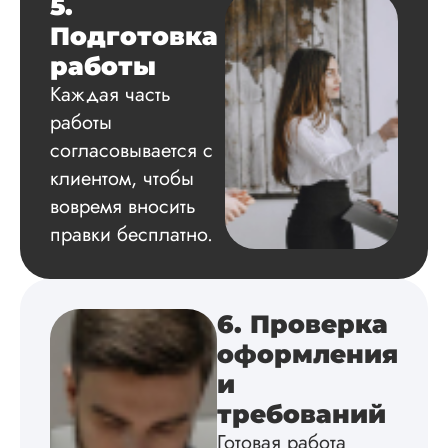
5.
диссертацию по
Подготовка
философии написа
на твердую 5.
работы
Грамотно оформил
Каждая часть
структуру, список
литературы,
работы
приложения,
согласовывается с
поставили ссылки 
все использованн
клиентом, чтобы
литературные
вовремя вносить
источники.
правки бесплатно.
Уникальность хоро
читается исследов
на одном дыхании
6. Проверка
оформления
Евгений
Иванович
и
требований
Готовая работа
Вид работы: