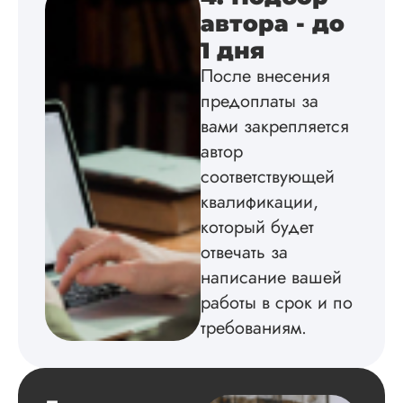
оговоренные срок
автора - до
сдачи, исследован
1 дня
оформили в
соответствии с гост
После внесения
Взаимодействие с
предоплаты за
клиентами адекват
подробно
вами закрепляется
проконсультирова
автор
по всем вопросам.
Благодарен.
соответствующей
квалификации,
который будет
Инна
отвечать за
написание вашей
работы в срок и по
Вид работы:
требованиям.
Диссертация
Дата:
2024-04-29
Магистерскую