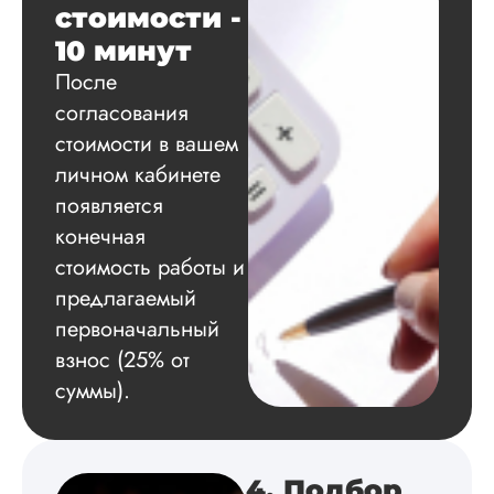
методологию
стоимости -
исследования,
10 минут
грамотно выполнил
расчеты и подвел и
После
по результатам
согласования
исследования.
стоимости в вашем
Благодарна.
личном кабинете
появляется
Вадим
конечная
стоимость работы и
предлагаемый
первоначальный
Вид работы:
Диссертация
взнос (25% от
Дата:
2024-11-20
суммы).
Удобная форма
оплаты, есть
официальный дого
4. Подбор
работу выполнили 