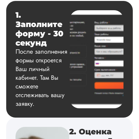
исследования
выполнена в...
1.
Читать полный отзы
Заполните
форму - 30
Данила
секунд
После заполнения
формы откроется
Вид работы:
Ваш личный
Диссертация
кабинет. Там Вы
Дата:
2025-03-15
сможете
Автору огромное
отслеживать вашу
спасибо за помощь
заявку.
сам подобрал
литературу, написа
оформил и провел
подробное описан
экспериментов,
2. Оценка
которые сам же и