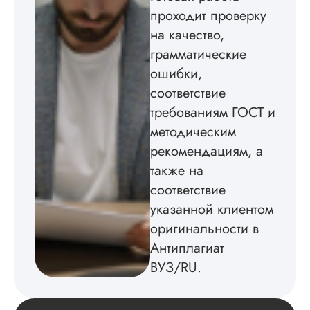
Диссертация
проходит проверку
Дата:
2024-03-25
на качество,
грамматические
Кандидатская по
истории была напи
ошибки,
в соответствии с
соответствие
методичкой. Автор
требованиям ГОСТ и
создал структуру п
теме исследования
методическим
без воды, грамотн
рекомендациям, а
оформил, правда,
некоторые
также на
изображения
соответствие
пришлось вставлят
указанной клиентом
мне. Услугой
бесплатного
оригинальности в
редактирования тек
Антиплагиат
не воспользовался.
ВУЗ/RU.
Читать полный отзы