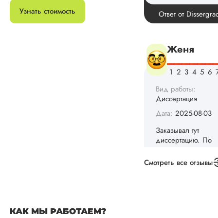
Диссертация
Узнать стоимость
Дата:
2025-08-03
Заказывал тут
диссертацию. По
срокам и стоимости
конечно, для меня
внушительно, но
выхода не оставало
не успел бы выпол
самостоятельно.
Понравилось то, чт
менеджер постоян
держал меня в ку
о статусе заказа.
Структура
исследования
Смотреть все отзывы
выполнена в...
Читать полный отзы
КАК МЫ РАБОТАЕМ?