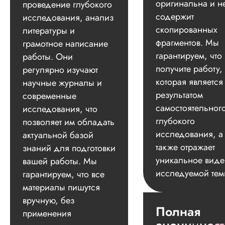
оригинальна и н
проведение глубокого
содержит
исследования, анализ
скопированных
литературы и
фрагментов. Мы
грамотное написание
гарантируем, что
работы. Они
получите работу,
регулярно изучают
которая является
научные журналы и
результатом
современные
самостоятельног
исследования, что
глубокого
позволяет им обладать
исследования, а
актуальной базой
также отражает
знаний для подготовки
уникальное вид
вашей работы. Мы
исследуемой тем
гарантируем, что все
материалы пишутся
вручную, без
Полная
применения