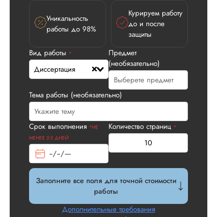
Курируем работу
Уникальность
Илья П.
до и после
работы до 98%
защиты
Вид работы
Предмет
*
(необязательно)
Вид работы:
Диссертация
Диссертация
Дата:
2026-05-21
Тема работы (необязательно)
У нас с другом бы
заказ на диссерта
Нас полностью
Срок выполнения
Количество страниц
*НЕ
*
устроила стоимость
МЕНЕЕ 2-Х ДНЕЙ
услуги, наличие
официального
договора. Само со
по структуре хоро
Заполните все поля для точной стоимости
что не было правок
работы
все в порядке в эт
плане. Научруки н
Дополнительные требования
не задалбывали,