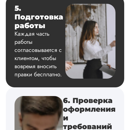
приложения,
5.
поставили ссылки 
все использованн
Подготовка
литературные
работы
источники.
Уникальность хоро
Каждая часть
читается исследов
работы
на одном дыхании
согласовывается с
клиентом, чтобы
вовремя вносить
Евгений
правки бесплатно.
Иванович
Вид работы:
Диссертация
6. Проверка
Дата:
2024-03-25
оформления
и
Кандидатская по
истории была напи
требований
в соответствии с