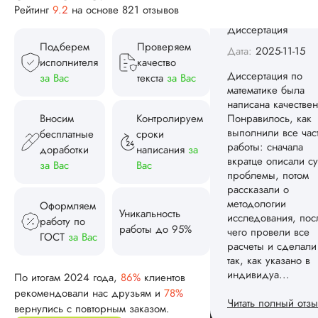
работы: сначала
Рейтинг
9.2
на основе 821 отзывов
вкратце описали су
проблемы, потом
Подберем
Проверяем
рассказали о
исполнителя
качество
методологии
за Вас
текста
за Вас
исследования, пос
чего провели все
расчеты и сделали
Вносим
Контролируем
так, как указано в
бесплатные
сроки
индивидуа...
доработки
написания
за
Читать полный отзы
за Вас
Вас
Спасибо! Передад
Ответ от Dissergra
Оформляем
ваши слова команд
Уникальность
работу по
работы до 95%
ГОСТ
за Вас
Женя
По итогам 2024 года,
86%
клиентов
рекомендовали нас друзьям и
78%
Вид работы:
вернулись с повторным заказом.