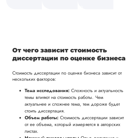
а также
и
средств.
своевременно
ам
отражает
содержит
После
уточним
ваше
все
ьная
заполнения
все
уникальное
необходимые
ция,
бланка
детали и
аний.
видение
правки.
рекламации
график
исследуемой
Мы также
ваться
и
выполнения
темы.
готовы
От чего зависит стоимость
ельно
проведения
работы. В
предоставить
диссертации по оценке бизнеса
проверки
начале
помощь
работы,
сотрудничества
Стоимость диссертации по оценке бизнеса зависит от
в
ния
установленная
мы
нескольких факторов:
подготовке
ого
сумма
обсудим
презентации
Тема исследования:
Сложность и актуальность
будет
и
темы влияют на стоимость работы. Чем
и речи
возвращена
договоримся
актуальнее и сложнее тема, тем дороже будет
перед
ться
заказчику.
о сроках
стоить диссертация.
защитой.
Объем работы:
Стоимость диссертации зависит
Мы
выполнения,
Наша
от ее объема, который измеряется в авторских
стремимся
чтобы
цель -
листах.
осуществлять
учесть