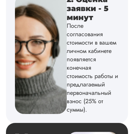
заявки - 5
Вика
минут
После
Вид работы:
согласования
Диссертация
стоимости в вашем
Дата:
2025-02-19
личном кабинете
появляется
Диссертацию напи
на совесть: тут и че
конечная
структура, и грамо
стоимость работы и
оформление. Авто
самостоятельно
предлагаемый
подобрал литерату
первоначальный
обосновал
взнос (25% от
методологию
исследования,
суммы).
грамотно выполнил
расчеты и подвел и
по результатам
исследования.