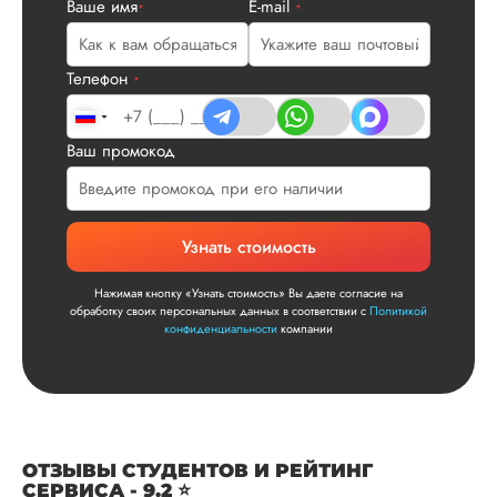
Ваше имя
E-mail
посмотрели, что вс
*
*
и сказал...
Читать полный отзы
Телефон
*
Читаем ваши слова 
Ответ от Dissergra
улыбкой! Спасибо.
Ваш промокод
Сергей
Узнать стоимость
Нажимая кнопку «Узнать стоимость» Вы даете согласие на
Вид работы:
обработку своих персональных данных в соответствии с
Политикой
Диссертация
конфиденциальности
компании
Дата:
2025-11-15
Диссертация по
математике была
написана качествен
Понравилось, как
ОТЗЫВЫ СТУДЕНТОВ И РЕЙТИНГ
выполнили все час
СЕРВИСА - 9.2 ⭐