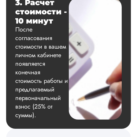
3. Расчет
Благодарна.
стоимости -
10 минут
Вадим
После
согласования
стоимости в вашем
Вид работы:
личном кабинете
Диссертация
появляется
Дата:
2024-11-20
конечная
Удобная форма
стоимость работы и
оплаты, есть
предлагаемый
официальный дого
первоначальный
работу выполнили 
оговоренные срок
взнос (25% от
сдачи, исследован
суммы).
оформили в
соответствии с гост
Взаимодействие с
клиентами адекват