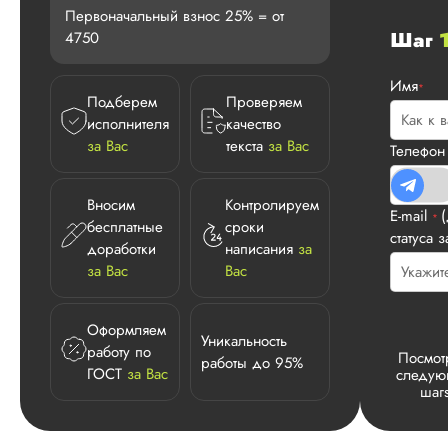
Первоначальный взнос 25% = от
Шаг
4750
Имя
*
Подберем
Проверяем
исполнителя
качество
за Вас
текста
за Вас
Телефо
Вносим
Контролируем
E-mail
*
бесплатные
сроки
статуса з
доработки
написания
за
за Вас
Вас
Оформляем
Уникальность
работу по
Посмот
работы до 95%
ГОСТ
за Вас
следу
шаг