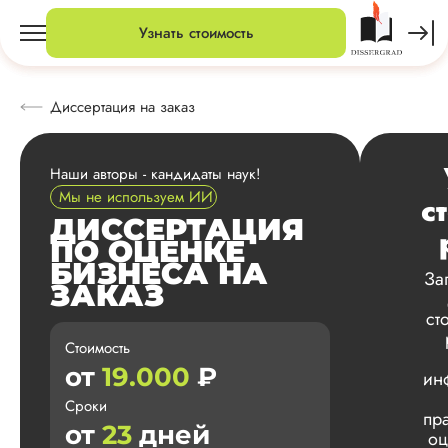
Узнать стоимость
Диссертация на заказ
Наши авторы - кандидаты наук!
Мы не используем ИИ
с
ДИССЕРТАЦИЯ
ПО ОЦЕНКЕ
БИЗНЕСА НА
За
ЗАКАЗ
ст
Стоимость
от
19.000
₽
ин
Сроки
пр
от
23
дней
оц