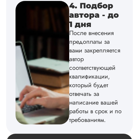
подробно
4. Подбор
проконсультирова
автора - до
по всем вопросам.
Благодарен.
1 дня
После внесения
предоплаты за
Инна
вами закрепляется
автор
соответствующей
Вид работы:
квалификации,
Диссертация
который будет
Дата:
2024-04-29
отвечать за
Магистерскую
написание вашей
диссертацию по
работы в срок и по
философии написа
на твердую 5.
требованиям.
Грамотно оформил
структуру, список
литературы,