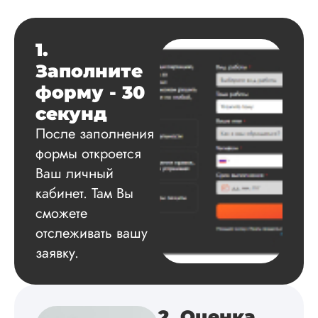
Данила
1.
Вид работы:
Заполните
Диссертация
форму - 30
Дата:
2025-03-15
секунд
Автору огромное
После заполнения
спасибо за помощь
формы откроется
сам подобрал
литературу, написа
Ваш личный
оформил и провел
кабинет. Там Вы
подробное описан
экспериментов,
сможете
которые сам же и
отслеживать вашу
провел. Спасибо з
заявку.
содействие, буду и
дальше заказывать
работы здесь.
2. Оценка