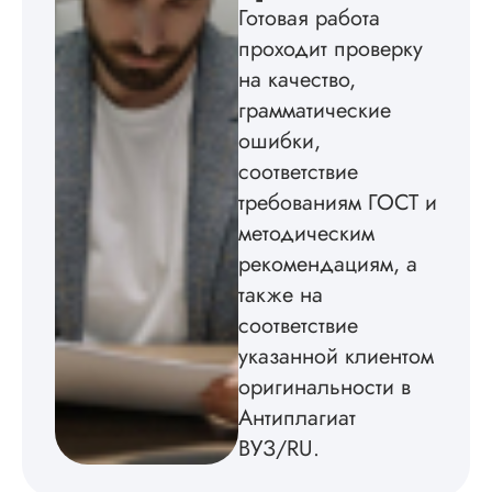
Готовая работа
методичкой. Автор
создал структуру п
проходит проверку
теме исследования
на качество,
без воды, грамотн
оформил, правда,
грамматические
некоторые
ошибки,
изображения
соответствие
пришлось вставлят
мне. Услугой
требованиям ГОСТ и
бесплатного
методическим
редактирования тек
не воспользовался.
рекомендациям, а
также на
Читать полный отзы
соответствие
указанной клиентом
оригинальности в
Антиплагиат
ВУЗ/RU.