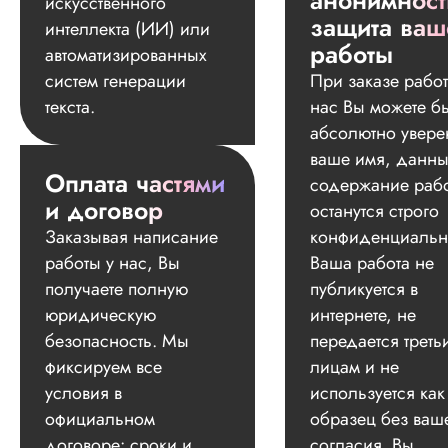
анонимност
искусственного
защита ваш
интеллекта (ИИ) или
работы
автоматизированных
систем генерации
При заказе работ
текста.
нас Вы можете б
абсолютно увере
ваше имя, данны
Оплата частями
содержание раб
и договор
останутся строго
Заказывая написание
конфиденциальн
работы у нас, Вы
Ваша работа не
получаете полную
публикуется в
юридическую
интернете, не
безопасность. Мы
передается треть
фиксируем все
лицам и не
условия в
используется как
официальном
образец без ваш
договоре: сроки и
согласия. Вы