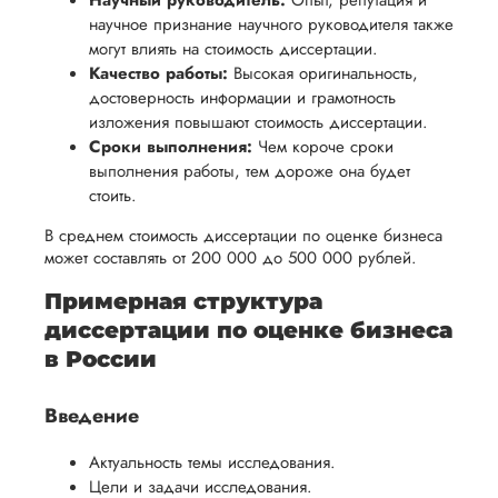
обеспечить
Научный руководитель:
Опыт, репутация и
процесс
все
научное признание научного руководителя также
вам
возврата
аспекты
могут влиять на стоимость диссертации.
уверенность
имые
способом,
Качество работы:
написания
Высокая оригинальность,
в своей
достоверность информации и грамотность
удобным
работы.
работе и
изложения повышают стоимость диссертации.
для вас,
помочь
Сроки выполнения:
Чем короче сроки
в
выполнения работы, тем дороже она будет
вам
ния
разумные
стоить.
успешно
нциальности
сроки
пройти
В среднем стоимость диссертации по оценке бизнеса
после
может составлять от 200 000 до 500 000 рублей.
процесс
утверждения
защиты
Примерная структура
запроса
научной
диссертации по оценке бизнеса
на
работы.
в России
возврат.
Введение
Актуальность темы исследования.
Цели и задачи исследования.