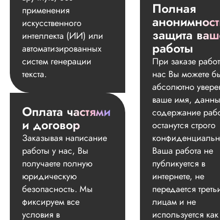
Полная
применения
анонимност
искусственного
защита ваш
интеллекта (ИИ) или
работы
автоматизированных
систем генерации
При заказе работ
текста.
нас Вы можете б
абсолютно увере
ваше имя, данны
Оплата частями
содержание раб
и договор
останутся строго
Заказывая написание
конфиденциальн
работы у нас, Вы
Ваша работа не
получаете полную
публикуется в
юридическую
интернете, не
безопасность. Мы
передается треть
фиксируем все
лицам и не
условия в
используется как