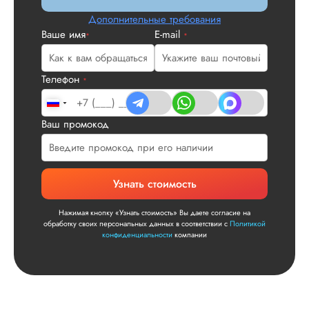
и сказал...
Дополнительные требования
Ваше имя
E-mail
Читать полный отзы
*
*
Читаем ваши слова 
Ответ от Dissergra
улыбкой! Спасибо.
Телефон
*
Сергей
Ваш промокод
Вид работы:
Узнать стоимость
Диссертация
Дата:
2025-11-15
Нажимая кнопку «Узнать стоимость» Вы даете согласие на
обработку своих персональных данных в соответствии с
Политикой
Диссертация по
конфиденциальности
компании
математике была
написана качествен
Понравилось, как
выполнили все час
работы: сначала