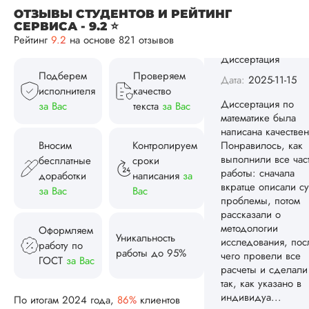
вкратце описали су
ОТЗЫВЫ СТУДЕНТОВ И РЕЙТИНГ
проблемы, потом
СЕРВИСА - 9.2 ⭐
рассказали о
Рейтинг
9.2
на основе 821 отзывов
методологии
исследования, пос
Подберем
Проверяем
чего провели все
исполнителя
качество
расчеты и сделали
так, как указано в
за Вас
текста
за Вас
индивидуа...
Вносим
Контролируем
Читать полный отзы
бесплатные
сроки
Спасибо! Передад
доработки
написания
за
Ответ от Dissergra
ваши слова команд
за Вас
Вас
Женя
Оформляем
Уникальность
работу по
работы до 95%
ГОСТ
за Вас
Вид работы:
По итогам 2024 года,
86%
клиентов
Диссертация