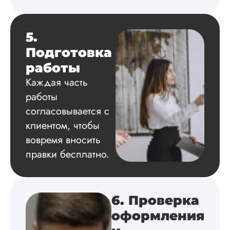
поставили ссылки 
все использованн
литературные
5.
источники.
Уникальность хоро
Подготовка
читается исследов
работы
на одном дыхании
Каждая часть
работы
согласовывается с
Евгений
Иванович
клиентом, чтобы
вовремя вносить
правки бесплатно.
Вид работы:
Диссертация
Дата:
2024-03-25
6. Проверка
Кандидатская по
истории была напи
оформления
в соответствии с
методичкой. Автор