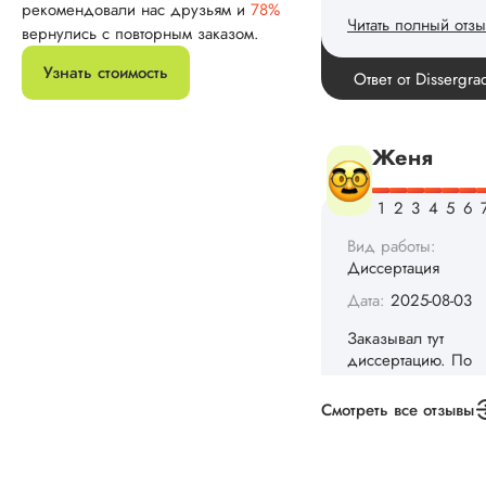
рекомендовали нас друзьям и
78%
Дата:
2025-08-03
вернулись с повторным заказом.
Заказывал тут
Узнать стоимость
диссертацию. По
срокам и стоимости
конечно, для меня
внушительно, но
выхода не оставало
не успел бы выпол
самостоятельно.
Понравилось то, чт
менеджер постоян
держал меня в ку
о статусе заказа.
Структура
исследования
выполнена в...
Читать полный отзы
Смотреть все отзывы
Данила