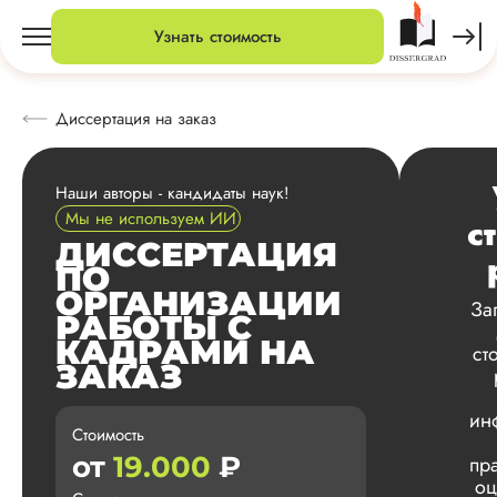
Узнать стоимость
Диссертация на заказ
Наши авторы - кандидаты наук!
Мы не используем ИИ
с
ДИССЕРТАЦИЯ
ПО
ОРГАНИЗАЦИИ
За
РАБОТЫ С
КАДРАМИ НА
ст
ЗАКАЗ
ин
Стоимость
от
19.000
₽
пр
оц