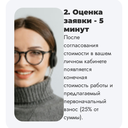
Вика
2. Оценка
заявки - 5
Вид работы:
минут
Диссертация
После
Дата:
2025-02-19
согласования
Диссертацию напи
стоимости в вашем
на совесть: тут и че
личном кабинете
структура, и грамо
оформление. Авто
появляется
самостоятельно
конечная
подобрал литерату
стоимость работы и
обосновал
методологию
предлагаемый
исследования,
первоначальный
грамотно выполнил
расчеты и подвел и
взнос (25% от
по результатам
суммы).
исследования.
Благодарна.