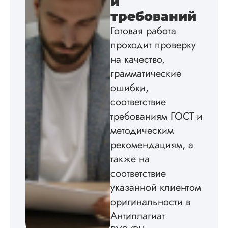
и
создал структуру п
требований
теме исследования
Готовая работа
без воды, грамотн
оформил, правда,
проходит проверку
некоторые
на качество,
изображения
пришлось вставлят
грамматические
мне. Услугой
ошибки,
бесплатного
соответствие
редактирования тек
не воспользовался.
требованиям ГОСТ и
методическим
Читать полный отзы
рекомендациям, а
также на
соответствие
указанной клиентом
оригинальности в
Антиплагиат