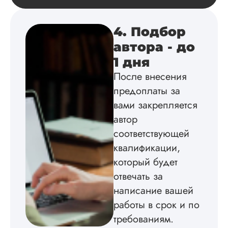
проконсультирова
по всем вопросам.
Благодарен.
4. Подбор
автора - до
1 дня
Инна
После внесения
предоплаты за
вами закрепляется
Вид работы:
автор
Диссертация
соответствующей
Дата:
2024-04-29
квалификации,
Магистерскую
который будет
диссертацию по
философии написа
отвечать за
на твердую 5.
написание вашей
Грамотно оформил
работы в срок и по
структуру, список
литературы,
требованиям.
приложения,