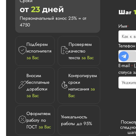
Сроки
от
23
дней
Шаг
Первоначальный взнос 25% = от
4750
Имя
*
Подберем
Проверяем
Телефо
исполнителя
качество
за Вас
текста
за Вас
E-mail
*
статуса з
Вносим
Контролируем
бесплатные
сроки
доработки
написания
за
за Вас
Вас
Оформляем
Уникальность
работу по
Посмот
работы до 95%
ГОСТ
за Вас
следу
шаг