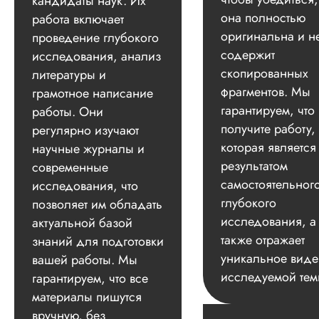
кандидаты наук. Их
она полностью
работа включает
оригинальна и н
проведение глубокого
содержит
исследования, анализ
скопированных
литературы и
фрагментов. Мы
грамотное написание
гарантируем, что
работы. Они
получите работу,
регулярно изучают
которая является
научные журналы и
результатом
современные
самостоятельног
исследования, что
глубокого
позволяет им обладать
исследования, а
актуальной базой
также отражает
знаний для подготовки
уникальное вид
вашей работы. Мы
исследуемой тем
гарантируем, что все
материалы пишутся
вручную, без