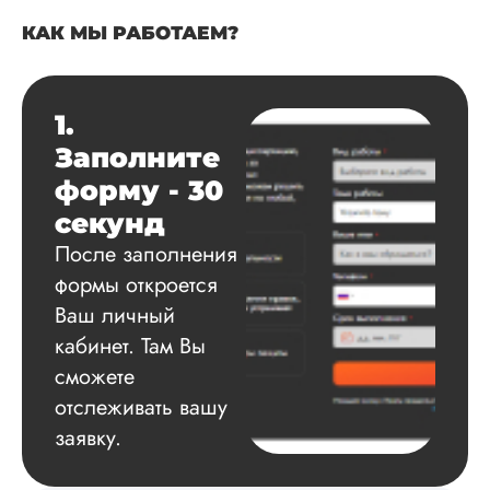
КАК МЫ РАБОТАЕМ?
Вид работы:
Диссертация
1.
Дата:
2025-03-15
Заполните
Автору огромное
форму - 30
спасибо за помощь
сам подобрал
секунд
литературу, написа
После заполнения
оформил и провел
подробное описан
формы откроется
экспериментов,
Ваш личный
которые сам же и
кабинет. Там Вы
провел. Спасибо з
содействие, буду и
сможете
дальше заказывать
отслеживать вашу
работы здесь.
заявку.