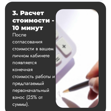
3. Расчет
Вадим
стоимости -
10 минут
После
Вид работы:
согласования
Диссертация
стоимости в вашем
Дата:
2024-11-20
личном кабинете
Удобная форма
появляется
оплаты, есть
конечная
официальный дого
работу выполнили 
стоимость работы и
оговоренные срок
предлагаемый
сдачи, исследован
оформили в
первоначальный
соответствии с гост
взнос (25% от
Взаимодействие с
суммы).
клиентами адекват
подробно