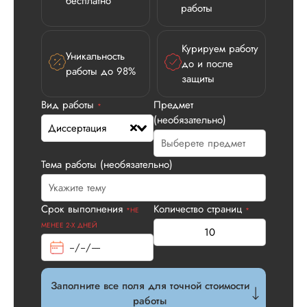
бесплатно
работы
Илья П.
Курируем работу
Уникальность
до и после
работы до 98%
Вид работы:
защиты
Диссертация
Вид работы
Предмет
*
Дата:
2026-05-21
(необязательно)
Диссертация
У нас с другом бы
заказ на диссерта
Нас полностью
Тема работы (необязательно)
устроила стоимость
услуги, наличие
официального
Срок выполнения
Количество страниц
*НЕ
*
договора. Само со
МЕНЕЕ 2-Х ДНЕЙ
по структуре хоро
что не было правок
все в порядке в эт
плане. Научруки н
Заполните все поля для точной стоимости
не задалбывали,
работы
посмотрели, что вс