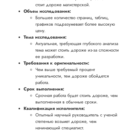
стремимся
чтобы
стоит дороже магистерской.
цель -
осуществлять
учесть
Объем исследования:
обеспечить
процесс
все
Большее количество страниц, таблиц,
вам
графиков подразумевает более высокую
возврата
аспекты
уверенность
цену.
имые
способом,
написания
в своей
Тема исследования:
удобным
работы.
работе и
Актуальная, требующая глубокого анализа
для вас,
тема может стоить дороже из-за сложности
помочь
в
ее разработки.
вам
ния
разумные
Требования к оригинальности:
успешно
Чем выше требуемый процент
нциальности
сроки
пройти
уникальности, тем дороже обойдется
после
процесс
работа.
утверждения
Срок выполнения:
защиты
запроса
Срочная работа будет стоить дороже, чем
научной
на
выполненная в обычные сроки.
работы.
Квалификация исполнителя:
возврат.
Опытный научный руководитель с ученой
степенью возьмет дороже, чем
начинающий специалист.