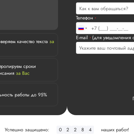
Телефон
*
E-mail
(для уведомления с
*
веряем качество текста
за
тролируем сроки
исания
за Вас
ьность работы до 95%
Успешно защищено:
0
2
4
3
2
наших работ!