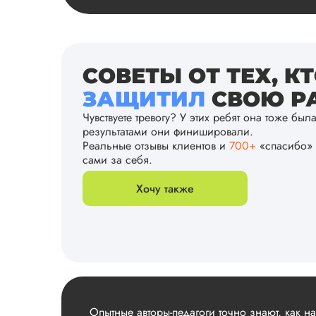
СОВЕТЫ ОТ ТЕХ, К
ЗАЩИТИЛ
СВОЮ РА
Чувствуете тревогу? У этих ребят она тоже был
результатами они финишировали.
Реальные отзывы клиентов и
700+
«спасибо» 
сами за себя.
Хочу также
Опытные авторы-педагоги точно знают, как н