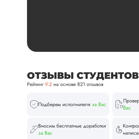
ОТЗЫВЫ СТУДЕНТОВ И
Рейтинг
9.2
на основе 821 отзывов
Провер
Подберем исполнителя
за Вас
Вас
Вносим бесплатные доработки
Контро
за Вас
напис