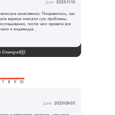
Дата:
2025-11-15
написана качественно. Понравилось, как
чала вкратце описали суть проблемы,
исследования, после чего провели все
азано в индивидуа...
команде. 👏
т Dissergrad
Дата:
2025-08-03
рокам и стоимости, конечно, для меня