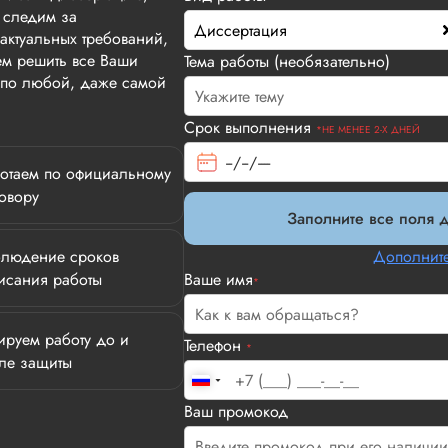
 следим за
Диссертация
актуальных требований,
м решить все Ваши
Тема работы (необязательно)
т по любой, даже самой
Срок выполнения
*НЕ МЕНЕЕ 2-Х ДНЕЙ
отаем по официальному
овору
Заполните все поля д
людение сроков
Дополните
исания работы
Ваше имя
*
ируем работу до и
Телефон
*
ле защиты
Илья П.
Ваш промокод