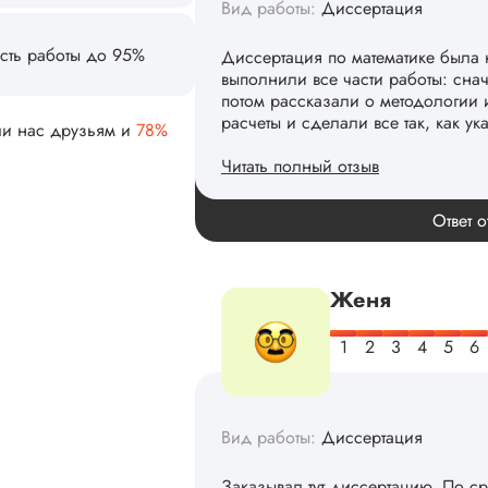
Вид работы:
Диссертация
сть работы до 95%
Диссертация по математике была 
выполнили все части работы: сна
потом рассказали о методологии 
расчеты и сделали все так, как ук
ли нас друзьям и
78%
Читать полный отзыв
Спасибо! Передадим ваши слова 
Ответ о
Женя
Вид работы:
Диссертация
Заказывал тут диссертацию. По с