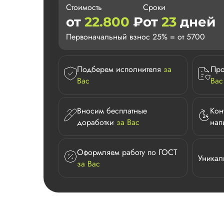
Стоимость
Сроки
от
22.800
₽
от
23
дней
Первоначальный взнос 25% = от 5700
Подберем исполнителя
за
Про
Вас
Вас
Вносим бесплатные
Кон
доработки
за Вас
нап
Оформляем работу по ГОСТ
Уникал
за Вас