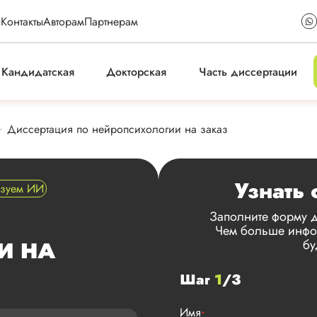
ы
Контакты
Авторам
Партнерам
Кандидатская
Докторская
Часть диссертации
Диссертация по нейропсихологии на заказ
Узнать 
ьзуем ИИ
Заполните форму д
Чем больше инфор
бу
И НА
Шаг
1
/3
Имя
*