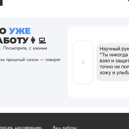
ТО
УЖЕ
БОТУ👩‍💻
а. Посмотрите, с какими
за прошлый сезон — говорят
аписать диссертацию,
Вид работы
*