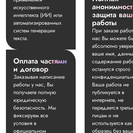
анонимност
искусственного
защита ваш
интеллекта (ИИ) или
работы
автоматизированных
систем генерации
При заказе работ
текста.
нас Вы можете б
абсолютно увере
ваше имя, данны
Оплата частями
содержание раб
и договор
останутся строго
Заказывая написание
конфиденциальн
работы у нас, Вы
Ваша работа не
получаете полную
публикуется в
юридическую
интернете, не
безопасность. Мы
передается треть
фиксируем все
лицам и не
условия в
используется как
официальном
образец без ваш