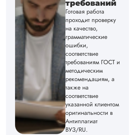
требований
в соответствии с
Готовая работа
методичкой. Автор
создал структуру п
проходит проверку
теме исследования
на качество,
без воды, грамотн
оформил, правда,
грамматические
некоторые
ошибки,
изображения
соответствие
пришлось вставлят
мне. Услугой
требованиям ГОСТ и
бесплатного
методическим
редактирования тек
не воспользовался.
рекомендациям, а
также на
Читать полный отзы
соответствие
указанной клиентом
оригинальности в
Антиплагиат
ВУЗ/RU.