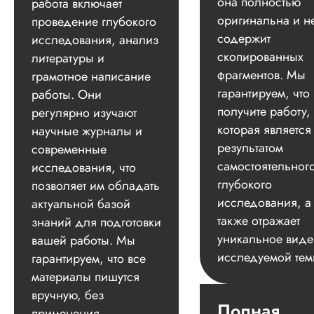
она полностью
работа включает
оригинальна и н
проведение глубокого
содержит
исследования, анализ
скопированных
литературы и
фрагментов. Мы
грамотное написание
гарантируем, что
работы. Они
получите работу,
регулярно изучают
которая является
научные журналы и
результатом
современные
самостоятельног
исследования, что
глубокого
позволяет им обладать
исследования, а
актуальной базой
также отражает
знаний для подготовки
уникальное вид
вашей работы. Мы
исследуемой тем
гарантируем, что все
материалы пишутся
вручную, без
Полная
применения