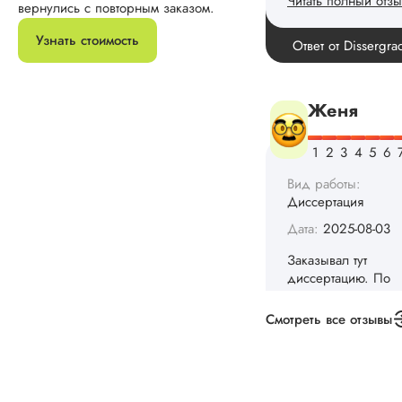
Вид работы:
вернулись с повторным заказом.
Диссертация
Узнать стоимость
Дата:
2025-08-03
Заказывал тут
диссертацию. По
срокам и стоимости
конечно, для меня
внушительно, но
выхода не оставало
не успел бы выпол
самостоятельно.
Понравилось то, чт
менеджер постоян
держал меня в ку
о статусе заказа.
Структура
исследования
Смотреть все отзывы
выполнена в...
Читать полный отзы