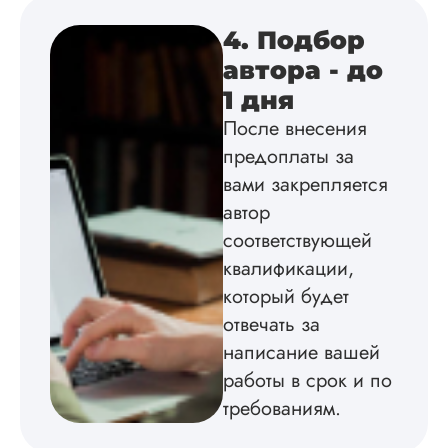
клиентами адекват
подробно
4. Подбор
проконсультирова
автора - до
по всем вопросам.
Благодарен.
1 дня
После внесения
предоплаты за
Инна
вами закрепляется
автор
соответствующей
Вид работы:
квалификации,
Диссертация
который будет
Дата:
2024-04-29
отвечать за
Магистерскую
написание вашей
диссертацию по
работы в срок и по
философии написа
на твердую 5.
требованиям.
Грамотно оформил
структуру, список