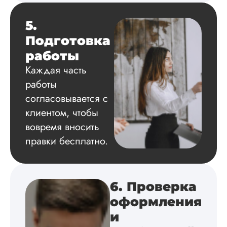
литературы,
приложения,
5.
поставили ссылки 
все использованн
Подготовка
литературные
работы
источники.
Уникальность хоро
Каждая часть
читается исследов
работы
на одном дыхании
согласовывается с
клиентом, чтобы
вовремя вносить
Евгений
правки бесплатно.
Иванович
Вид работы:
Диссертация
6. Проверка
Дата:
2024-03-25
оформления
и
Кандидатская по
истории была напи