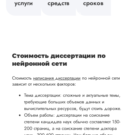
вует
исследования,
направлении
услуги
средств
сроков
возврат
Мы
а также
и
средств.
своевременно
ам
отражает
содержит
После
уточним
ваше
все
ьная
заполнения
все
уникальное
необходимые
ция,
бланка
детали и
аний.
видение
правки.
рекламации
график
исследуемой
Мы также
ваться
и
выполнения
темы.
готовы
Стоимость диссертации по
ельно
проведения
работы. В
предоставить
нейронной сети
проверки
начале
помощь
работы,
сотрудничества
Стоимость
написания диссертации
по нейронной сети
в
ния
установленная
мы
зависит от нескольких факторов:
подготовке
ого
сумма
обсудим
презентации
Тема диссертации: сложные и актуальные темы,
будет
и
требующие больших объемов данных и
и речи
возвращена
договоримся
вычислительных ресурсов, будут стоить дороже.
перед
ться
заказчику.
о сроках
Объем работы: диссертации на соискание
защитой.
степени кандидата наук обычно составляют 150-
Мы
выполнения,
Наша
200 страниц, а на соискание степени доктора
стремимся
чтобы
цель -