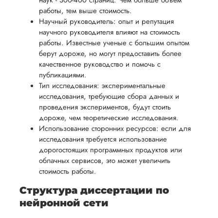
наук - 300-400 страниц. Чем больше объем
осуществлять
учесть
обеспечить
работы, тем выше стоимость.
процесс
все
Научный руководитель: опыт и репутация
вам
возврата
аспекты
научного руководителя влияют на стоимость
уверенность
имые
способом,
работы. Известные ученые с большим опытом
написания
в своей
берут дороже, но могут предоставить более
удобным
работы.
работе и
качественное руководство и помочь с
для вас,
помочь
публикациями.
в
Тип исследования: экспериментальные
вам
ния
разумные
исследования, требующие сбора данных и
успешно
нциальности
сроки
проведения экспериментов, будут стоить
пройти
дороже, чем теоретические исследования.
после
процесс
Использование сторонних ресурсов: если для
утверждения
защиты
исследования требуется использование
запроса
научной
дорогостоящих программных продуктов или
на
облачных сервисов, это может увеличить
работы.
возврат.
стоимость работы.
Структура диссертации по
нейронной сети