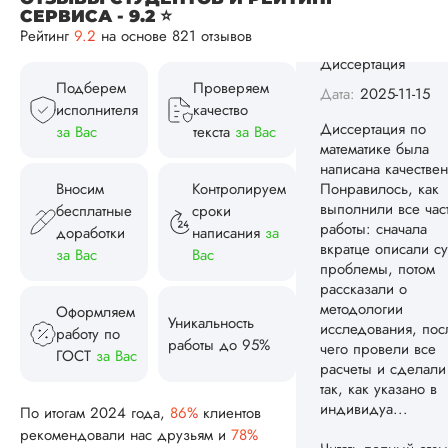
выполнили все час
СЕРВИСА - 9.2 ⭐
работы: сначала
Рейтинг
9.2
на основе 821 отзывов
вкратце описали су
проблемы, потом
Подберем
Проверяем
рассказали о
исполнителя
качество
методологии
за Вас
текста
за Вас
исследования, пос
чего провели все
расчеты и сделали
Вносим
Контролируем
так, как указано в
бесплатные
сроки
индивидуа...
доработки
написания
за
Читать полный отзы
за Вас
Вас
Спасибо! Передад
Ответ от Dissergra
Оформляем
ваши слова команд
Уникальность
работу по
работы до 95%
ГОСТ
за Вас
Женя
По итогам 2024 года,
86%
клиентов
рекомендовали нас друзьям и
78%