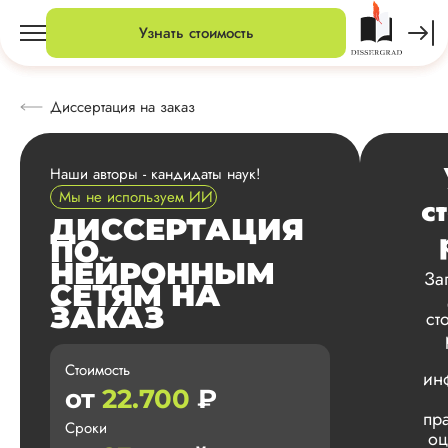
Узнать стоимость
Диссертация на заказ
Наши авторы - кандидаты наук!
Мы не используем ИИ
с
ДИССЕРТАЦИЯ
ПО
НЕЙРОННЫМ
За
СЕТЯМ НА
ЗАКАЗ
ст
Стоимость
ин
от
22.700
₽
пр
Сроки
оц