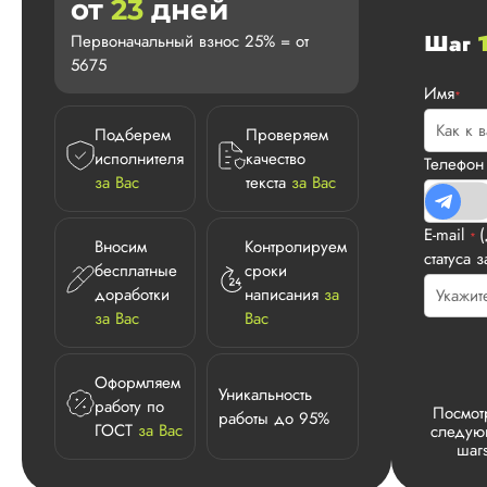
от
23
дней
Шаг
Первоначальный взнос 25% = от
5675
Имя
*
Подберем
Проверяем
исполнителя
качество
Телефо
за Вас
текста
за Вас
E-mail
*
Вносим
Контролируем
статуса з
бесплатные
сроки
доработки
написания
за
за Вас
Вас
Оформляем
Уникальность
работу по
Посмот
работы до 95%
ГОСТ
за Вас
следу
шаг