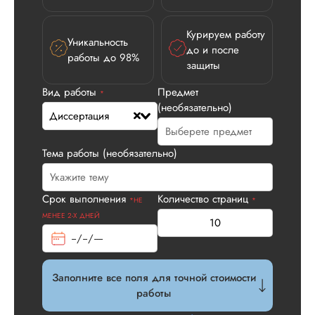
Курируем работу
Уникальность
Илья П.
до и после
работы до 98%
защиты
Вид работы
Предмет
*
(необязательно)
Вид работы:
Диссертация
Диссертация
Дата:
2026-05-21
Тема работы (необязательно)
У нас с другом бы
заказ на диссерта
Нас полностью
Срок выполнения
Количество страниц
*НЕ
*
устроила стоимость
МЕНЕЕ 2-Х ДНЕЙ
услуги, наличие
официального
договора. Само со
по структуре хоро
Заполните все поля для точной стоимости
что не было правок
работы
все в порядке в эт
плане. Научруки н