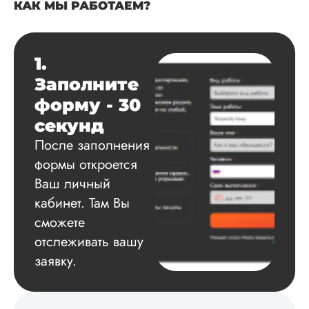
КАК МЫ РАБОТАЕМ?
Данила
1.
Вид работы:
Заполните
Диссертация
форму - 30
Дата:
2025-03-15
секунд
Автору огромное
После заполнения
спасибо за помощь
формы откроется
сам подобрал
литературу, написа
Ваш личный
оформил и провел
кабинет. Там Вы
подробное описан
экспериментов,
сможете
которые сам же и
отслеживать вашу
провел. Спасибо з
заявку.
содействие, буду и
дальше заказывать
работы здесь.