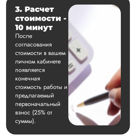
исследования.
3. Расчет
Благодарна.
стоимости -
10 минут
Вадим
После
согласования
стоимости в вашем
Вид работы:
личном кабинете
Диссертация
появляется
Дата:
2024-11-20
конечная
Удобная форма
стоимость работы и
оплаты, есть
предлагаемый
официальный дого
первоначальный
работу выполнили 
оговоренные срок
взнос (25% от
сдачи, исследован
суммы).
оформили в
соответствии с гост
Взаимодействие с