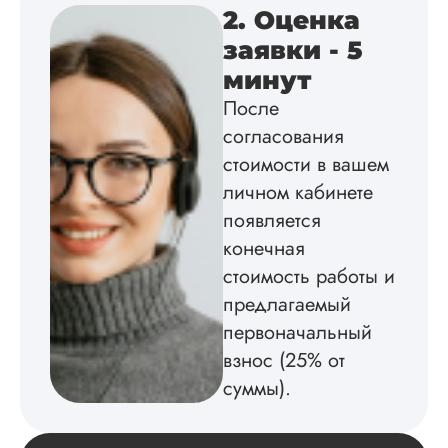
2. Оценка
заявки - 5
Вика
минут
После
Вид работы:
согласования
Диссертация
стоимости в вашем
Дата:
2025-02-19
личном кабинете
появляется
Диссертацию напи
на совесть: тут и че
конечная
структура, и грамо
стоимость работы и
оформление. Авто
самостоятельно
предлагаемый
подобрал литерату
первоначальный
обосновал
взнос (25% от
методологию
исследования,
суммы).
грамотно выполнил
расчеты и подвел и
по результатам