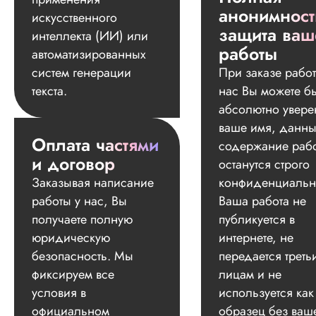
анонимност
искусственного
защита ваш
интеллекта (ИИ) или
работы
автоматизированных
систем генерации
При заказе работ
текста.
нас Вы можете б
абсолютно увере
ваше имя, данны
Оплата частями
содержание раб
и договор
останутся строго
Заказывая написание
конфиденциальн
работы у нас, Вы
Ваша работа не
получаете полную
публикуется в
юридическую
интернете, не
безопасность. Мы
передается треть
фиксируем все
лицам и не
условия в
используется как
официальном
образец без ваш