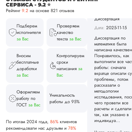
СЕРВИСА - 9.2 ⭐
математике была
Рейтинг
9.2
на основе 821 отзывов
написана качествен
Понравилось, как
выполнили все час
Подберем
Проверяем
работы: сначала
исполнителя
качество
вкратце описали су
за Вас
текста
за Вас
проблемы, потом
рассказали о
методологии
Вносим
Контролируем
исследования, пос
бесплатные
сроки
чего провели все
доработки
написания
за
расчеты и сделали
за Вас
Вас
так, как указано в
индивидуа...
Оформляем
Читать полный отзы
Уникальность
работу по
работы до 95%
ГОСТ
за Вас
Спасибо! Передад
Ответ от Dissergra
ваши слова команд
По итогам 2024 года,
86%
клиентов
рекомендовали нас друзьям и
78%
Женя