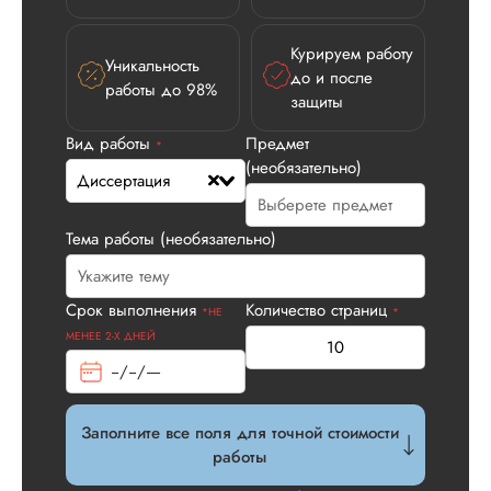
Курируем работу
Уникальность
до и после
работы до 98%
защиты
Вид работы
Предмет
Илья П.
*
(необязательно)
Диссертация
Тема работы (необязательно)
Вид работы:
Диссертация
Дата:
2026-05-21
Срок выполнения
Количество страниц
*НЕ
*
У нас с другом бы
МЕНЕЕ 2-Х ДНЕЙ
заказ на диссерта
Нас полностью
устроила стоимость
услуги, наличие
Заполните все поля для точной стоимости
официального
работы
договора. Само со
по структуре хоро