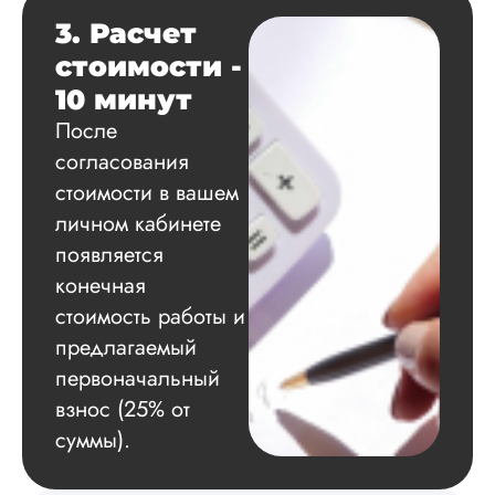
грамотно выполнил
3. Расчет
расчеты и подвел и
по результатам
стоимости -
исследования.
10 минут
Благодарна.
После
согласования
стоимости в вашем
Вадим
личном кабинете
появляется
конечная
Вид работы:
Диссертация
стоимость работы и
Дата:
2024-11-20
предлагаемый
первоначальный
Удобная форма
оплаты, есть
взнос (25% от
официальный дого
суммы).
работу выполнили 
оговоренные срок
сдачи, исследован