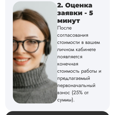
дальше заказывать
2. Оценка
работы здесь.
заявки - 5
минут
После
Вика
согласования
стоимости в вашем
личном кабинете
Вид работы:
появляется
Диссертация
конечная
Дата:
2025-02-19
стоимость работы и
Диссертацию напи
предлагаемый
на совесть: тут и че
структура, и грамо
первоначальный
оформление. Авто
взнос (25% от
самостоятельно
подобрал литерату
суммы).
обосновал
методологию
исследования,