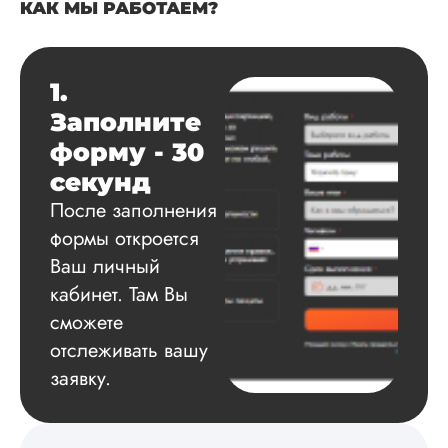
КАК МЫ РАБОТАЕМ?
Читать полный отзы
1.
Данила
Заполните
форму - 30
Вид работы:
секунд
Диссертация
После заполнения
Дата:
2025-03-15
формы откроется
Автору огромное
Ваш личный
спасибо за помощь
кабинет. Там Вы
сам подобрал
сможете
литературу, написа
оформил и провел
отслеживать вашу
подробное описан
заявку.
экспериментов,
которые сам же и
провел. Спасибо з
содействие, буду и