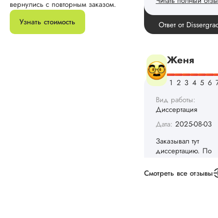
вернулись с повторным заказом.
Узнать стоимость
Вид работы:
Диссертация
Дата:
2025-08-03
Заказывал тут
диссертацию. По
срокам и стоимости
конечно, для меня
внушительно, но
выхода не оставало
не успел бы выпол
самостоятельно.
Понравилось то, чт
менеджер постоян
Смотреть все отзывы
держал меня в ку
о статусе заказа.
Структура
исследования
выполнена в...