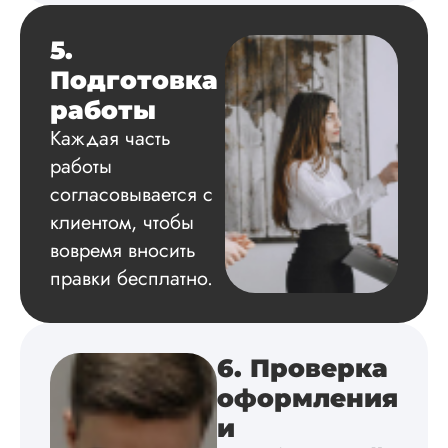
на твердую 5.
Грамотно оформил
5.
структуру, список
Подготовка
литературы,
приложения,
работы
поставили ссылки 
Каждая часть
все использованн
литературные
работы
источники.
согласовывается с
Уникальность хоро
читается исследов
клиентом, чтобы
на одном дыхании
вовремя вносить
правки бесплатно.
Евгений
Иванович
6. Проверка
оформления
Вид работы:
и
Диссертация