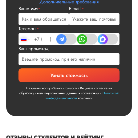
Дополнительные требования
что не было правок
Ваше имя
E-mail
*
*
все в порядке в эт
плане. Научруки н
не задалбывали,
Телефон
посмотрели, что вс
*
и сказал...
Читать полный отзы
Ваш промокод
Читаем ваши слова 
Ответ от Dissergra
улыбкой! Спасибо.
Узнать стоимость
Сергей
Нажимая кнопку «Узнать стоимость» Вы даете согласие на
обработку своих персональных данных в соответствии с
Политикой
конфиденциальности
компании
Вид работы:
Диссертация
Дата:
2025-11-15
Диссертация по
ОТЗЫВЫ СТУДЕНТОВ И РЕЙТИНГ