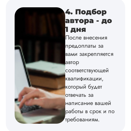
оформили в
4. Подбор
соответствии с гост
Взаимодействие с
автора - до
клиентами адекват
1 дня
подробно
проконсультирова
После внесения
по всем вопросам.
предоплаты за
Благодарен.
вами закрепляется
автор
Инна
соответствующей
квалификации,
который будет
отвечать за
Вид работы:
Диссертация
написание вашей
Дата:
2024-04-29
работы в срок и по
требованиям.
Магистерскую
диссертацию по
философии написа