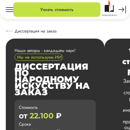
Узнать стоимость
Диссертация на заказ
Наши авторы - кандидаты наук!
Мы не используем ИИ
с
ДИССЕРТАЦИЯ
ПО
НАРОДНОМУ
За
ИСКУССТВУ НА
ЗАКАЗ
ст
Стоимость
ин
от
22.100
₽
пр
Сроки
оц