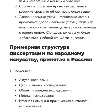
чем диссертации с меньшим объёмом.
осуществлять
учесть
обеспечить
Срочность: Если вам нужна диссертация в
процесс
все
вам
короткие сроки, то её стоимость будет выше.
возврата
аспекты
Дополнительные услуги: Некоторые авторы
уверенность
имые
способом,
написания
предлагают дополнительные услуги, такие как
в своей
удобным
поиск источников, перевод материалов, помощь
работы.
работе и
с оформлением. Стоимость таких услуг будет
для вас,
помочь
добавляться к общей стоимости диссертации.
в
вам
ния
разумные
Примерная структура
успешно
нциальности
сроки
диссертации по народному
пройти
после
искусству, принятая в России:
процесс
утверждения
защиты
запроса
1. Введение:
научной
на
работы.
Актуальность темы.
возврат.
Цель и задачи исследования.
Объект и предмет исследования.
Методы исследования.
Научная новизна и практическая значимость
исследования.