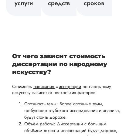
вует
исследования,
направлении
услуги
средств
сроков
возврат
Мы
а также
и
средств.
своевременно
ам
отражает
содержит
После
уточним
ваше
все
ьная
заполнения
все
уникальное
необходимые
ция,
бланка
детали и
аний.
видение
правки.
рекламации
график
исследуемой
Мы также
ваться
и
выполнения
темы.
готовы
От чего зависит стоимость
ельно
проведения
работы. В
предоставить
диссертации по народному
проверки
начале
помощь
искусству?
работы,
сотрудничества
в
ния
установленная
мы
Стоимость
написания диссертации
по народному
подготовке
ого
сумма
обсудим
искусству зависит от нескольких факторов:
презентации
будет
и
и речи
Сложность темы: Более сложные темы,
возвращена
договоримся
требующие глубокого исследования и анализа,
перед
ться
заказчику.
о сроках
будут стоить дороже.
защитой.
Мы
выполнения,
Объём работы: Диссертации с большим
Наша
объёмом текста и иллюстраций будут дороже,
стремимся
чтобы
цель -