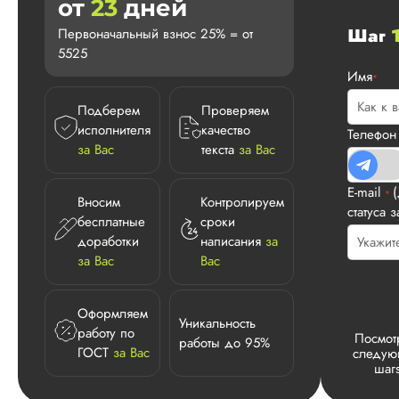
от
23
дней
Шаг
Первоначальный взнос 25% = от
5525
Имя
*
Подберем
Проверяем
исполнителя
качество
Телефо
за Вас
текста
за Вас
E-mail
*
Вносим
Контролируем
статуса з
бесплатные
сроки
доработки
написания
за
за Вас
Вас
Оформляем
Уникальность
работу по
Посмот
работы до 95%
ГОСТ
за Вас
следу
шаг