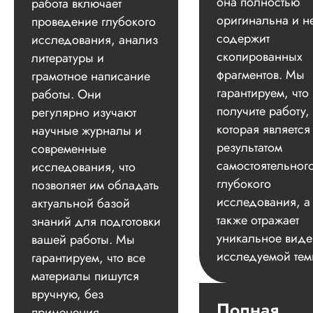
она полностью
работа включает
оригинальна и н
проведение глубокого
содержит
исследования, анализ
скопированных
литературы и
фрагментов. Мы
грамотное написание
гарантируем, что
работы. Они
получите работу,
регулярно изучают
которая является
научные журналы и
результатом
современные
самостоятельног
исследования, что
глубокого
позволяет им обладать
исследования, а
актуальной базой
также отражает
знаний для подготовки
уникальное вид
вашей работы. Мы
исследуемой тем
гарантируем, что все
материалы пишутся
вручную, без
Полная
применения