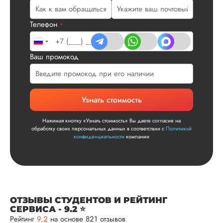
по структуре хоро
что не было правок
Телефон
все в порядке в эт
*
плане. Научруки н
не задалбывали,
посмотрели, что вс
Ваш промокод
и сказал...
Читать полный отзы
Узнать стоимость
Читаем ваши слова 
Ответ от Dissergra
улыбкой! Спасибо.
Нажимая кнопку «Узнать стоимость» Вы даете согласие на
обработку своих персональных данных в соответствии с
Политикой
конфиденциальности
компании
Сергей
Вид работы:
Диссертация
ОТЗЫВЫ СТУДЕНТОВ И РЕЙТИНГ
СЕРВИСА - 9.2 ⭐
Дата:
2025-11-15
Рейтинг
9.2
на основе 821 отзывов