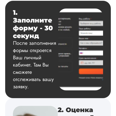
выполнена в...
Читать полный отзы
1.
Заполните
Данила
форму - 30
секунд
После заполнения
Вид работы:
формы откроется
Диссертация
Ваш личный
Дата:
2025-03-15
кабинет. Там Вы
Автору огромное
сможете
спасибо за помощь
отслеживать вашу
сам подобрал
заявку.
литературу, написа
оформил и провел
подробное описан
экспериментов,
которые сам же и
2. Оценка
провел. Спасибо з