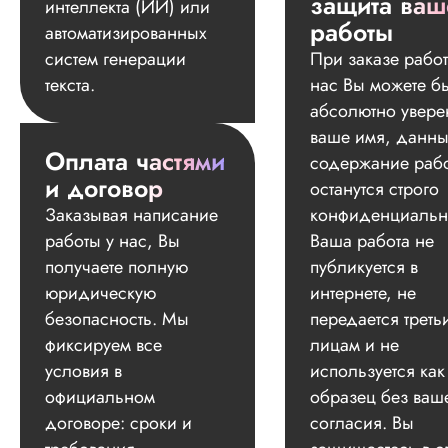
защита ваш
интеллекта (ИИ) или
работы
автоматизированных
систем генерации
При заказе работ
текста.
нас Вы можете б
абсолютно увере
ваше имя, данны
Оплата частями
содержание раб
и договор
останутся строго
Заказывая написание
конфиденциальн
работы у нас, Вы
Ваша работа не
получаете полную
публикуется в
юридическую
интернете, не
безопасность. Мы
передается треть
фиксируем все
лицам и не
условия в
используется как
официальном
образец без ваш
договоре: сроки и
согласия. Вы