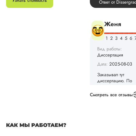
Узнать стоимость
Женя
Вид работы:
Диссертация
Дата:
2025-08-03
Заказывал тут
диссертацию. По
срокам и стоимости
конечно, для меня
внушительно, но
выхода не оставало
не успел бы выпол
самостоятельно.
Смотреть все отзывы
Понравилось то, чт
менеджер постоян
держал меня в ку
о статусе заказа.
Структура
КАК МЫ РАБОТАЕМ?
исследования