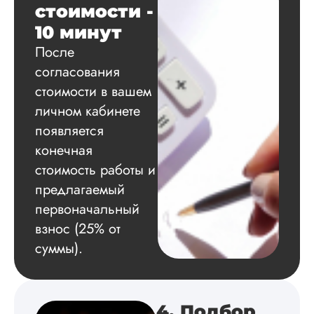
исследования,
стоимости -
грамотно выполнил
10 минут
расчеты и подвел и
по результатам
После
исследования.
согласования
Благодарна.
стоимости в вашем
личном кабинете
появляется
Вадим
конечная
стоимость работы и
предлагаемый
Вид работы:
Диссертация
первоначальный
Дата:
2024-11-20
взнос (25% от
суммы).
Удобная форма
оплаты, есть
официальный дого
работу выполнили 
оговоренные срок
4. Подбор