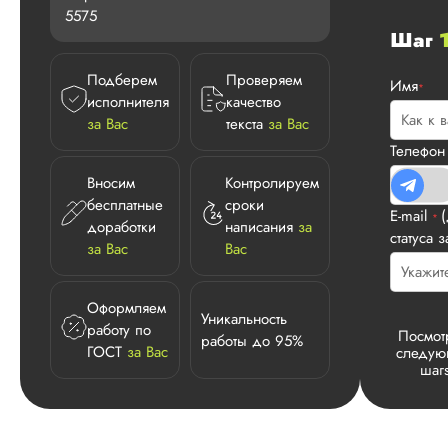
5575
Шаг
Подберем
Проверяем
Имя
*
исполнителя
качество
за Вас
текста
за Вас
Телефо
Вносим
Контролируем
бесплатные
сроки
E-mail
*
доработки
написания
за
статуса з
за Вас
Вас
Оформляем
Уникальность
работу по
Посмот
работы до 95%
ГОСТ
за Вас
следу
шаг