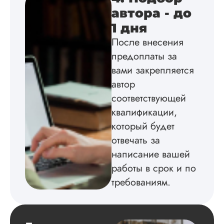
сдачи, исследован
автора - до
оформили в
соответствии с гост
1 дня
Взаимодействие с
После внесения
клиентами адекват
предоплаты за
подробно
проконсультирова
вами закрепляется
по всем вопросам.
автор
Благодарен.
соответствующей
квалификации,
который будет
Инна
отвечать за
написание вашей
работы в срок и по
Вид работы:
Диссертация
требованиям.
Дата:
2024-04-29
Магистерскую
диссертацию по