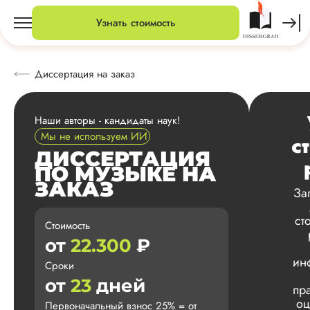
Узнать стоимость
Диссертация на заказ
Наши авторы - кандидаты наук!
Мы не используем ИИ
с
ДИССЕРТАЦИЯ
ПО МУЗЫКЕ НА
ЗАКАЗ
За
ст
Стоимость
от
22.300
₽
ин
Сроки
от
23
дней
пр
оц
Первоначальный взнос 25% = от