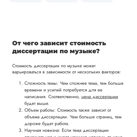
средств.
своевременно
ам
отражает
содержит
После
уточним
ваше
все
ьная
заполнения
все
уникальное
необходимые
ция,
бланка
детали и
аний.
видение
правки.
рекламации
график
исследуемой
Мы также
ваться
и
выполнения
темы.
готовы
От чего зависит стоимость
ельно
проведения
работы. В
предоставить
диссертации по музыке?
проверки
начале
помощь
работы,
сотрудничества
Стоимость диссертации по музыке может
в
ния
установленная
мы
варьироваться в зависимости от нескольких факторов:
подготовке
ого
сумма
обсудим
презентации
Сложность темы: Чем сложнее тема, тем больше
будет
и
времени и усилий потребуется для ее
и речи
возвращена
договоримся
написания. Соответственно,
цена диссертации
перед
ться
заказчику.
о сроках
будет выше.
защитой.
Объем работы: Стоимость также зависит от
Мы
выполнения,
Наша
объема диссертации. Чем больше страниц, тем
стремимся
чтобы
цель -
дороже будет работа.
осуществлять
учесть
обеспечить
Научная новизна: Если тема диссертации
процесс
все