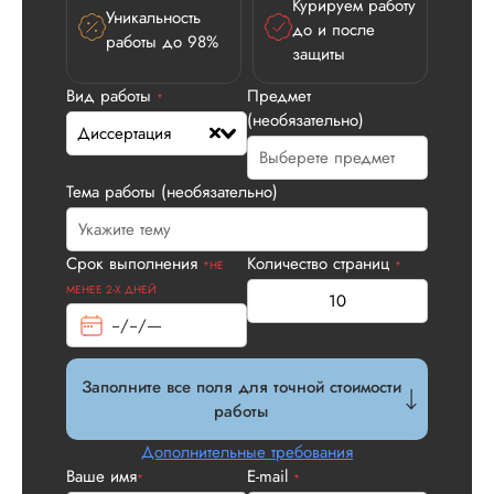
Курируем работу
Уникальность
до и после
работы до 98%
защиты
Вид работы
Предмет
*
(необязательно)
Диссертация
Илья П.
Тема работы (необязательно)
Вид работы:
Срок выполнения
Количество страниц
*НЕ
*
Диссертация
МЕНЕЕ 2-Х ДНЕЙ
Дата:
2026-05-21
У нас с другом бы
заказ на диссерта
Заполните все поля для точной стоимости
Нас полностью
работы
устроила стоимость
услуги, наличие
Дополнительные требования
официального
Ваше имя
E-mail
*
*
договора. Само со