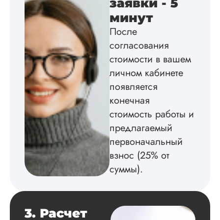
заявки - 5
содействие, буду и
дальше заказывать
минут
работы здесь.
После
согласования
стоимости в вашем
Вика
личном кабинете
появляется
конечная
Вид работы:
стоимость работы и
Диссертация
предлагаемый
Дата:
2025-02-19
первоначальный
Диссертацию напи
взнос (25% от
на совесть: тут и че
структура, и грамо
суммы).
оформление. Авто
самостоятельно
подобрал литерату
обосновал
3. Расчет
методологию