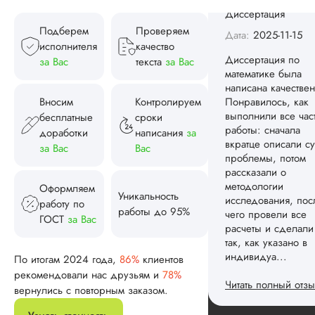
Диссертация по
математике была
Подберем
Проверяем
написана качествен
исполнителя
качество
Понравилось, как
за Вас
текста
за Вас
выполнили все час
работы: сначала
вкратце описали су
Вносим
Контролируем
проблемы, потом
бесплатные
сроки
рассказали о
доработки
написания
за
методологии
исследования, пос
за Вас
Вас
чего провели все
расчеты и сделали
Оформляем
так, как указано в
Уникальность
работу по
индивидуа...
работы до 95%
ГОСТ
за Вас
Читать полный отзы
По итогам 2024 года,
86%
клиентов
Спасибо! Передад
Ответ от Dissergra
рекомендовали нас друзьям и
78%
ваши слова команд
вернулись с повторным заказом.