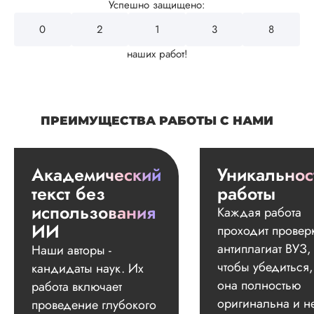
Успешно защищено:
0
2
4
3
2
наших работ!
ПРЕИМУЩЕСТВА РАБОТЫ С НАМИ
Академический
Уникальнос
текст без
работы
использования
Каждая работа
ИИ
проходит провер
антиплагиат ВУЗ,
Наши авторы -
чтобы убедиться,
кандидаты наук. Их
она полностью
работа включает
оригинальна и н
проведение глубокого