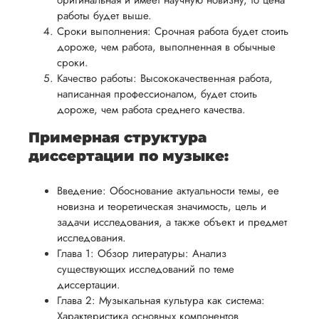
оригинальная и имеет научную новизну, то цена
вам
возврата
аспекты
работы будет выше.
уверенность
имые
способом,
Сроки выполнения: Срочная работа будет стоить
написания
в своей
дороже, чем работа, выполненная в обычные
удобным
работы.
работе и
сроки.
для вас,
помочь
Качество работы: Высококачественная работа,
в
написанная профессионалом, будет стоить
вам
ния
разумные
дороже, чем работа среднего качества.
успешно
нциальности
сроки
пройти
Примерная структура
после
процесс
диссертации по музыке:
утверждения
защиты
запроса
научной
Введение: Обоснование актуальности темы, ее
на
работы.
новизна и теоретическая значимость, цель и
возврат.
задачи исследования, а также объект и предмет
исследования.
Глава 1: Обзор литературы: Анализ
существующих исследований по теме
диссертации.
Глава 2: Музыкальная культура как система:
Характеристика основных компонентов