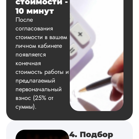
стоимости -
10 минут
Вид работы:
После
Диссертация
согласования
Дата:
2024-11-20
стоимости в вашем
Удобная форма
личном кабинете
оплаты, есть
появляется
официальный дого
работу выполнили 
конечная
оговоренные срок
стоимость работы и
сдачи, исследован
оформили в
предлагаемый
соответствии с гост
первоначальный
Взаимодействие с
взнос (25% от
клиентами адекват
подробно
суммы).
проконсультирова
по всем вопросам.
Благодарен.
4. Подбор