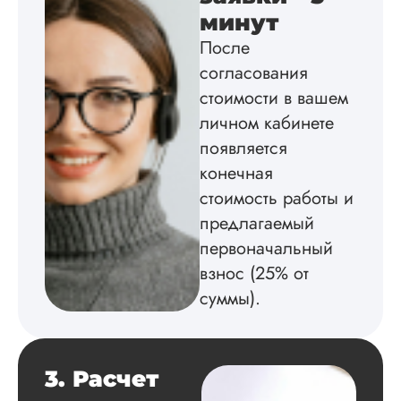
Диссертация
минут
Дата:
2025-02-19
После
Диссертацию напи
согласования
на совесть: тут и че
стоимости в вашем
структура, и грамо
оформление. Авто
личном кабинете
самостоятельно
появляется
подобрал литерату
конечная
обосновал
методологию
стоимость работы и
исследования,
предлагаемый
грамотно выполнил
расчеты и подвел и
первоначальный
по результатам
взнос (25% от
исследования.
суммы).
Благодарна.
Вадим
3. Расчет