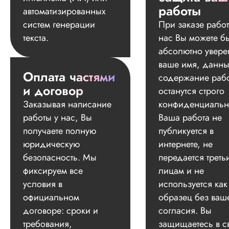
работы
автоматизированных
систем генерации
При заказе работ
текста.
нас Вы можете б
абсолютно увере
ваше имя, данны
Оплата частями
содержание раб
и договор
останутся строго
Заказывая написание
конфиденциальн
работы у нас, Вы
Ваша работа не
получаете полную
публикуется в
юридическую
интернете, не
безопасность. Мы
передается треть
фиксируем все
лицам и не
условия в
используется как
официальном
образец без ваш
договоре: сроки и
согласия. Вы
требования,
защищаетесь в с