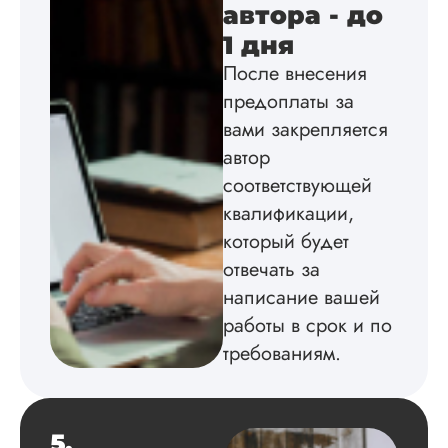
автора - до
Инна
1 дня
После внесения
предоплаты за
Вид работы:
вами закрепляется
Диссертация
автор
Дата:
2024-04-29
соответствующей
Магистерскую
квалификации,
диссертацию по
философии написа
который будет
на твердую 5.
отвечать за
Грамотно оформил
написание вашей
структуру, список
литературы,
работы в срок и по
приложения,
требованиям.
поставили ссылки 
все использованн
литературные
источники.
Уникальность хоро
5.