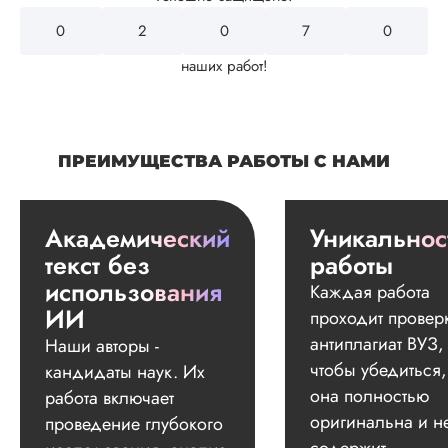
0
2
4
3
2
наших работ!
ПРЕИМУЩЕСТВА РАБОТЫ С НАМИ
Академический
Уникальнос
текст без
работы
использования
Каждая работа
ИИ
проходит провер
антиплагиат ВУЗ,
Наши авторы -
чтобы убедиться,
кандидаты наук. Их
она полностью
работа включает
оригинальна и н
проведение глубокого