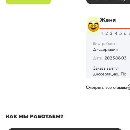
конечно, для меня
внушительно, но
выхода не оставало
не успел бы выпол
самостоятельно.
Понравилось то, чт
менеджер постоян
держал меня в ку
о статусе заказа.
Структура
исследования
выполнена в...
Читать полный отзы
Смотреть все отзывы
Данила
КАК МЫ РАБОТАЕМ?
Вид работы:
Диссертация