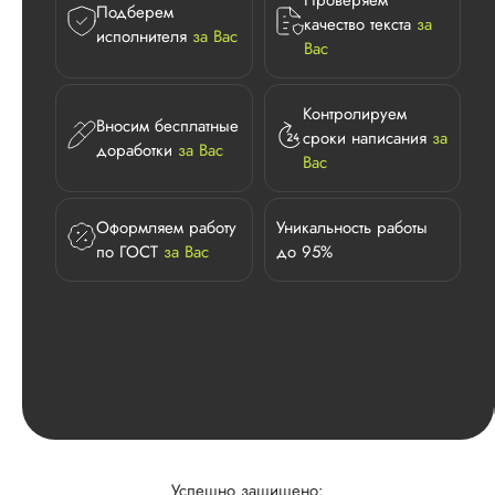
Проверяем
Подберем
качество текста
за
исполнителя
за Вас
Вас
Контролируем
Вносим бесплатные
сроки написания
за
доработки
за Вас
Вас
Оформляем работу
Уникальность работы
по ГОСТ
за Вас
до 95%
Успешно защищено: