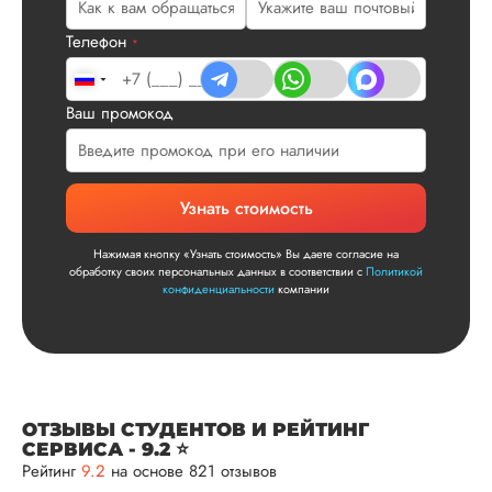
улыбкой! Спасибо.
Телефон
*
Сергей
Ваш промокод
Вид работы:
Диссертация
Узнать стоимость
Дата:
2025-11-15
Нажимая кнопку «Узнать стоимость» Вы даете согласие на
Диссертация по
обработку своих персональных данных в соответствии с
Политикой
математике была
конфиденциальности
компании
написана качествен
Понравилось, как
выполнили все час
работы: сначала
вкратце описали су
проблемы, потом
ОТЗЫВЫ СТУДЕНТОВ И РЕЙТИНГ
рассказали о
СЕРВИСА - 9.2 ⭐
методологии
Рейтинг
9.2
на основе 821 отзывов
исследования, пос