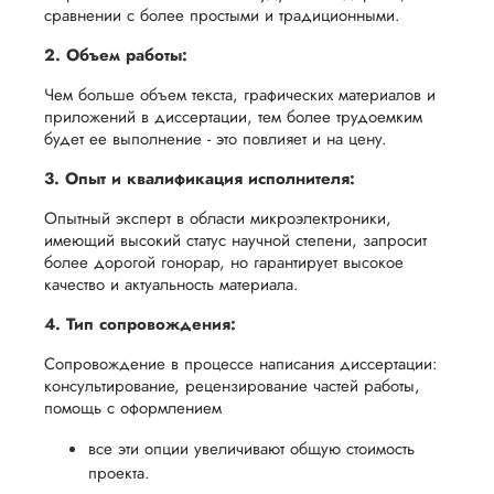
возврата
аспекты
сравнении с более простыми и традиционными.
уверенность
имые
способом,
написания
в своей
2. Объем работы:
удобным
работы.
работе и
для вас,
Чем больше объем текста, графических материалов и
помочь
приложений в диссертации, тем более трудоемким
в
вам
будет ее выполнение - это повлияет и на цену.
ния
разумные
успешно
3. Опыт и квалификация исполнителя:
нциальности
сроки
пройти
после
Опытный эксперт в области микроэлектроники,
процесс
утверждения
имеющий высокий статус научной степени, запросит
защиты
более дорогой гонорар, но гарантирует высокое
запроса
научной
качество и актуальность материала.
на
работы.
возврат.
4. Тип сопровождения:
Сопровождение в процессе написания диссертации:
консультирование, рецензирование частей работы,
помощь с оформлением
все эти опции увеличивают общую стоимость
проекта.