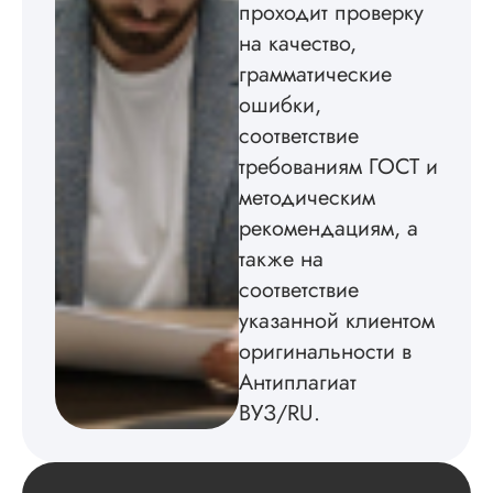
проходит проверку
изображения
пришлось вставлят
на качество,
мне. Услугой
грамматические
бесплатного
ошибки,
редактирования тек
не воспользовался.
соответствие
требованиям ГОСТ и
Читать полный отзы
методическим
рекомендациям, а
также на
соответствие
указанной клиентом
оригинальности в
Антиплагиат
ВУЗ/RU.