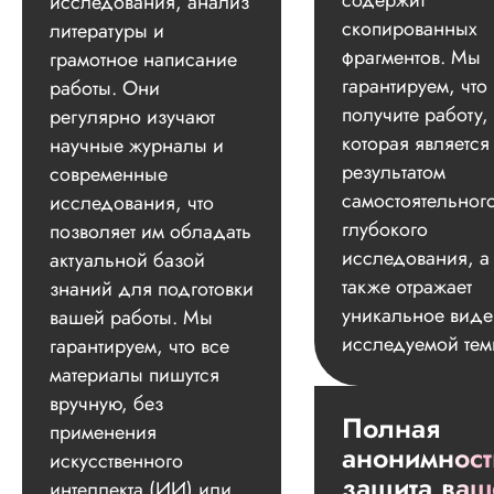
содержит
исследования, анализ
скопированных
литературы и
фрагментов. Мы
грамотное написание
гарантируем, что
работы. Они
получите работу,
регулярно изучают
которая является
научные журналы и
результатом
современные
самостоятельног
исследования, что
глубокого
позволяет им обладать
исследования, а
актуальной базой
также отражает
знаний для подготовки
уникальное вид
вашей работы. Мы
исследуемой тем
гарантируем, что все
материалы пишутся
вручную, без
Полная
применения
анонимност
искусственного
защита ваш
интеллекта (ИИ) или