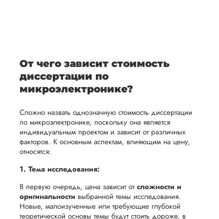
После
уточним
ваше
все
ьная
заполнения
все
уникальное
необходимые
ция,
бланка
детали и
аний.
видение
правки.
рекламации
график
исследуемой
Мы также
ваться
и
выполнения
темы.
готовы
От чего зависит стоимость
ельно
проведения
работы. В
предоставить
диссертации по
проверки
начале
помощь
микроэлектронике?
работы,
сотрудничества
в
ния
установленная
мы
Сложно назвать однозначную стоимость диссертации
подготовке
ого
сумма
обсудим
по микроэлектронике, поскольку она является
презентации
индивидуальным проектом и зависит от различных
будет
и
и речи
факторов. К основным аспектам, влияющим на цену,
возвращена
договоримся
перед
относятся:
ться
заказчику.
о сроках
защитой.
1. Тема исследования:
Мы
выполнения,
Наша
стремимся
чтобы
В первую очередь, цена зависит от
сложности и
цель -
оригинальности
выбранной темы исследования.
осуществлять
учесть
обеспечить
Новые, малоизученные или требующие глубокой
процесс
все
вам
теоретической основы темы будут стоить дороже, в