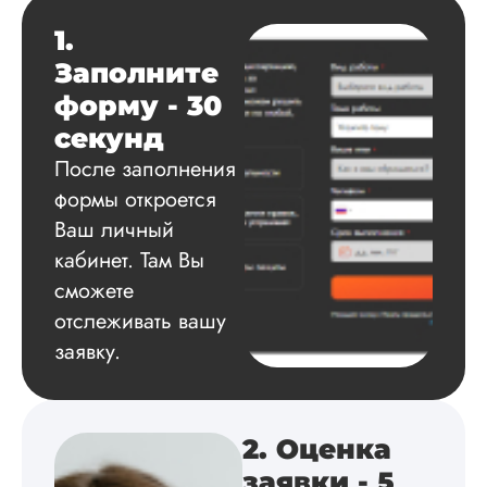
Дата:
2025-03-15
1.
Автору огромное
Заполните
спасибо за помощь
сам подобрал
форму - 30
литературу, написа
секунд
оформил и провел
подробное описан
После заполнения
экспериментов,
формы откроется
которые сам же и
Ваш личный
провел. Спасибо з
содействие, буду и
кабинет. Там Вы
дальше заказывать
сможете
работы здесь.
отслеживать вашу
заявку.
Вика
2. Оценка
Вид работы:
заявки - 5