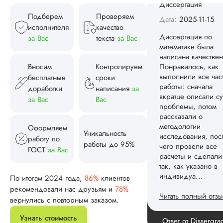
чего провели все
расчеты и сделали
Подберем
Проверяем
так, как указано в
исполнителя
качество
индивидуа...
за Вас
текста
за Вас
Читать полный отзы
Вносим
Контролируем
Спасибо! Передад
бесплатные
сроки
Ответ от Dissergra
ваши слова команд
доработки
написания
за
за Вас
Вас
Женя
Оформляем
Уникальность
работу по
работы до 95%
ГОСТ
за Вас
Вид работы:
Диссертация
По итогам 2024 года,
86%
клиентов
Дата:
2025-08-03
рекомендовали нас друзьям и
78%
Заказывал тут
вернулись с повторным заказом.
диссертацию. По
срокам и стоимости
Узнать стоимость