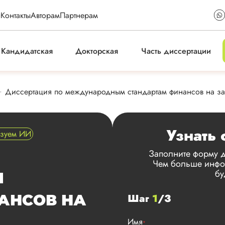
ы
Контакты
Авторам
Партнерам
Кандидатская
Докторская
Часть диссертации
Диссертация по международным стандартам финансов на за
Узнать 
ьзуем ИИ
Заполните форму д
Чем больше инфор
бу
М
АНСОВ НА
Шаг
1
/3
Имя
*