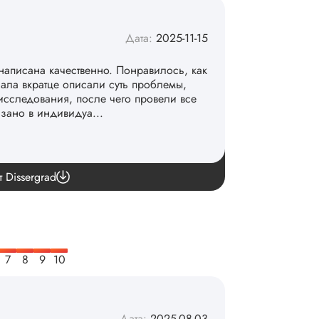
Дата:
2025-11-15
написана качественно. Понравилось, как
чала вкратце описали суть проблемы,
исследования, после чего провели все
азано в индивидуа...
команде. 👏
т Dissergrad
Дата:
2025-08-03