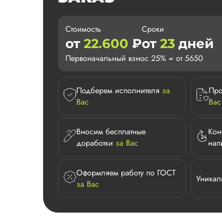
Стоимость
Сроки
от
22.600
₽
от
23
дней
Первоначальный взнос 25% = от 5650
Подберем исполнителя
за
Про
Вас
Вас
Вносим бесплатные
Кон
доработки
за Вас
нап
Оформляем работу по ГОСТ
Уникал
за Вас