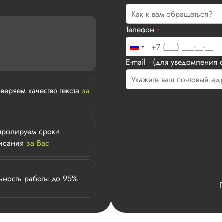
Телефон
*
E-mail
(для уведомления с
*
веряем качество текста
за
тролируем сроки
исания
за Вас
ьность работы до 95%