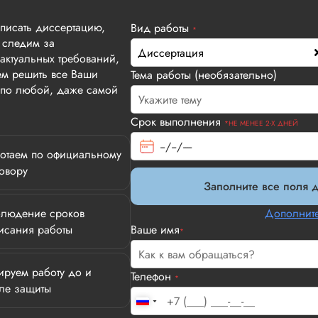
аписать диссертацию,
Вид работы
*
 следим за
Диссертация
актуальных требований,
м решить все Ваши
Тема работы (необязательно)
т по любой, даже самой
Срок выполнения
*НЕ МЕНЕЕ 2-Х ДНЕЙ
отаем по официальному
овору
Заполните все поля д
людение сроков
Дополните
исания работы
Ваше имя
*
ируем работу до и
Телефон
*
ле защиты
Илья П.