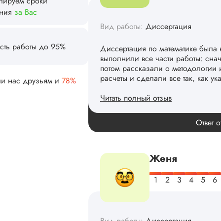
лируем сроки
ания
за Вас
Вид работы:
Диссертация
сть работы до 95%
Диссертация по математике была 
выполнили все части работы: сна
потом рассказали о методологии 
расчеты и сделали все так, как ук
ли нас друзьям и
78%
Читать полный отзыв
Спасибо! Передадим ваши слова 
Ответ о
Женя
Вид работы:
Диссертация