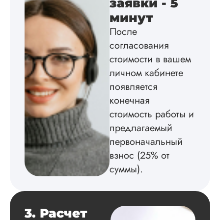
заявки - 5
минут
Вика
После
согласования
стоимости в вашем
Вид работы:
Диссертация
личном кабинете
Дата:
2025-02-19
появляется
конечная
Диссертацию напи
на совесть: тут и че
стоимость работы и
структура, и грамо
предлагаемый
оформление. Авто
первоначальный
самостоятельно
подобрал литерату
взнос (25% от
обосновал
суммы).
методологию
исследования,
грамотно выполнил
расчеты и подвел и
по результатам
3. Расчет
исследования.