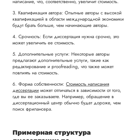
вам
написание, что, соответственно, увеличит стоимость.
возврата
аспекты
уверенность
3. Квалификация автора: Опытные авторы с высокой
имые
способом,
написания
в своей
квалификацией в области международной экономики
удобным
работы.
работе и
будут брать больше, чем начинающие авторы.
для вас,
помочь
4. Срочность: Если диссертация нужна срочно, это
в
вам
может увеличить ее стоимость.
ния
разумные
успешно
5. Дополнительные услуги: Некоторые авторы
нциальности
сроки
пройти
предлагают дополнительные услуги, такие как
после
процесс
редактирование и proofreading, что также может
утверждения
повлиять на стоимость.
защиты
запроса
научной
6. Форма собственности:
Стоимость написания
на
работы.
диссертации
может отличаться в зависимости от того,
возврат.
где вы ее заказываете. Например, обращение в
диссертационный центр обычно будет дороже, чем
поиск фрилансера.
Примерная структура