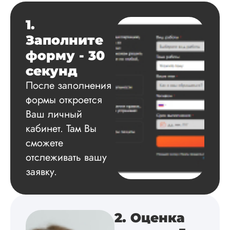
Данила
1.
Заполните
Вид работы:
форму - 30
Диссертация
секунд
Дата:
2025-03-15
После заполнения
Автору огромное
формы откроется
спасибо за помощь
Ваш личный
сам подобрал
литературу, написа
кабинет. Там Вы
оформил и провел
сможете
подробное описан
отслеживать вашу
экспериментов,
которые сам же и
заявку.
провел. Спасибо з
содействие, буду и
дальше заказывать
работы здесь.
2. Оценка