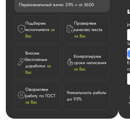
Первоначальный взнос 25% = от 5600
Подберем
Проверяем
И
исполнителя
за
качество текста
Вас
за Вас
Т
Вносим
Контролируем
бесплатные
сроки написания
E
доработки
за
за Вас
с
Вас
Оформляем
Уникальность работы
работу по ГОСТ
до 95%
за Вас