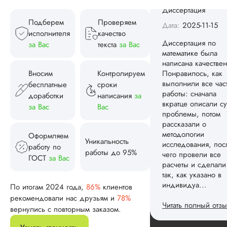
выполнили все час
работы: сначала
вкратце описали су
Подберем
Проверяем
проблемы, потом
исполнителя
качество
рассказали о
за Вас
текста
за Вас
методологии
исследования, пос
чего провели все
Вносим
Контролируем
расчеты и сделали
бесплатные
сроки
так, как указано в
доработки
написания
за
индивидуа...
за Вас
Вас
Читать полный отзы
Оформляем
Уникальность
Спасибо! Передад
работу по
Ответ от Dissergra
работы до 95%
ваши слова команд
ГОСТ
за Вас
Женя
По итогам 2024 года,
86%
клиентов
рекомендовали нас друзьям и
78%
вернулись с повторным заказом.
Вид работы: