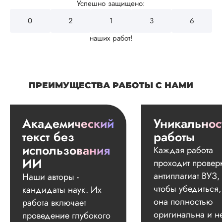
Успешно защищено:
0
2
4
3
2
наших работ!
ПРЕИМУЩЕСТВА РАБОТЫ С НАМИ
Академический
Уникальнос
текст без
работы
использования
Каждая работа
ИИ
проходит провер
антиплагиат ВУЗ,
Наши авторы -
чтобы убедиться,
кандидаты наук. Их
она полностью
работа включает
оригинальна и н
проведение глубокого