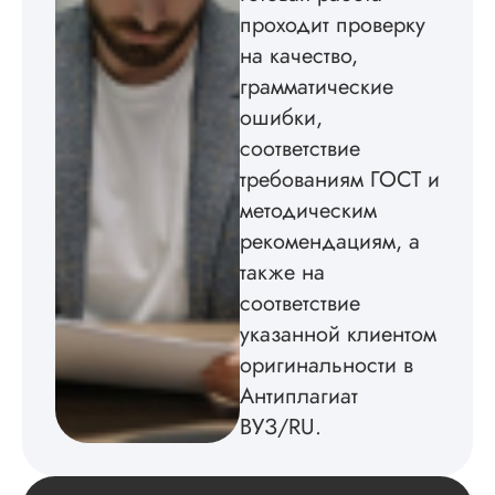
в соответствии с
проходит проверку
методичкой. Автор
на качество,
создал структуру п
теме исследования
грамматические
без воды, грамотн
ошибки,
оформил, правда,
некоторые
соответствие
изображения
требованиям ГОСТ и
пришлось вставлят
методическим
мне. Услугой
бесплатного
рекомендациям, а
редактирования тек
также на
не воспользовался.
соответствие
Читать полный отзы
указанной клиентом
оригинальности в
Антиплагиат
ВУЗ/RU.