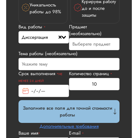
Курируем работу
Уникальность
до и после
работы до 98%
защиты
Илья П.
Вид работы
Предмет
*
(необязательно)
Диссертация
Вид работы:
Диссертация
Тема работы (необязательно)
Дата:
2026-05-21
У нас с другом бы
Срок выполнения
Количество страниц
*НЕ
*
заказ на диссерта
МЕНЕЕ 2-Х ДНЕЙ
Нас полностью
устроила стоимость
услуги, наличие
официального
договора. Само со
Заполните все поля для точной стоимости
по структуре хоро
работы
что не было правок
все в порядке в эт
Дополнительные требования
плане. Научруки н
Ваше имя
E-mail
*
*