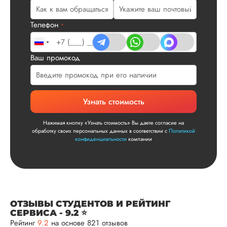
не задалбывали,
посмотрели, что вс
и сказал...
Телефон
*
Читать полный отзы
Ваш промокод
Читаем ваши слова 
Ответ от Dissergra
улыбкой! Спасибо.
Сергей
Узнать стоимость
Нажимая кнопку «Узнать стоимость» Вы даете согласие на
обработку своих персональных данных в соответствии с
Политикой
конфиденциальности
компании
Вид работы:
Диссертация
Дата:
2025-11-15
Диссертация по
математике была
ОТЗЫВЫ СТУДЕНТОВ И РЕЙТИНГ
написана качествен
СЕРВИСА - 9.2 ⭐
Понравилось, как
Рейтинг
9.2
на основе 821 отзывов