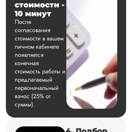
стоимости -
Благодарна.
10 минут
После
Вадим
согласования
стоимости в вашем
личном кабинете
появляется
Вид работы:
Диссертация
конечная
Дата:
2024-11-20
стоимость работы и
предлагаемый
Удобная форма
оплаты, есть
первоначальный
официальный дого
взнос (25% от
работу выполнили 
оговоренные срок
суммы).
сдачи, исследован
оформили в
соответствии с гост
Взаимодействие с
4. Подбор