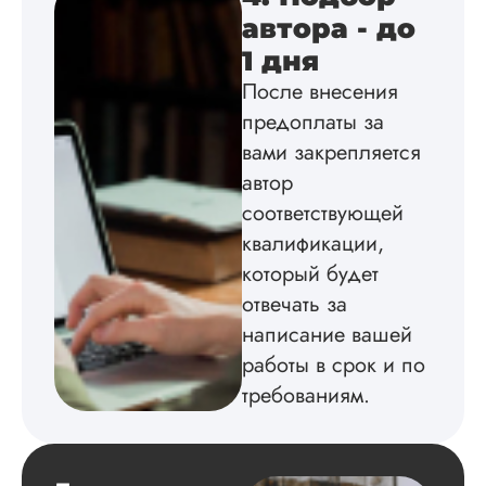
клиентами адекват
подробно
автора - до
проконсультирова
1 дня
по всем вопросам.
Благодарен.
После внесения
предоплаты за
вами закрепляется
Инна
автор
соответствующей
квалификации,
Вид работы:
который будет
Диссертация
отвечать за
Дата:
2024-04-29
написание вашей
Магистерскую
работы в срок и по
диссертацию по
требованиям.
философии написа
на твердую 5.
Грамотно оформил
структуру, список