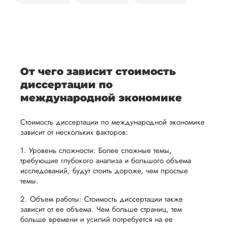
средств.
своевременно
ам
отражает
содержит
После
уточним
ваше
все
ьная
заполнения
все
уникальное
необходимые
ция,
бланка
детали и
аний.
видение
правки.
рекламации
график
исследуемой
Мы также
ваться
и
выполнения
темы.
готовы
От чего зависит стоимость
ельно
проведения
работы. В
предоставить
диссертации по
проверки
начале
помощь
международной экономике
работы,
сотрудничества
в
ния
установленная
мы
Стоимость диссертации по международной экономике
подготовке
ого
сумма
обсудим
зависит от нескольких факторов:
презентации
будет
и
и речи
1. Уровень сложности: Более сложные темы,
возвращена
договоримся
требующие глубокого анализа и большого объема
перед
ться
заказчику.
о сроках
исследований, будут стоить дороже, чем простые
защитой.
темы.
Мы
выполнения,
Наша
стремимся
чтобы
2. Объем работы: Стоимость диссертации также
цель -
зависит от ее объема. Чем больше страниц, тем
осуществлять
учесть
обеспечить
больше времени и усилий потребуется на ее
процесс
все