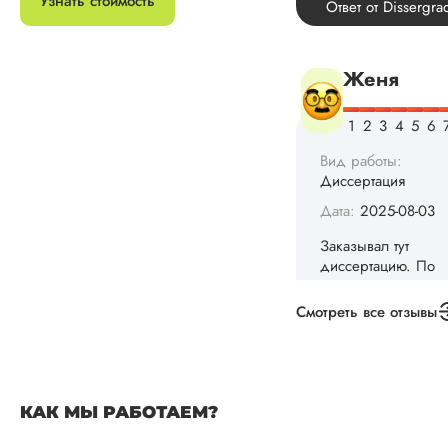
Узнать стоимость
Диссертация
Дата:
2025-08-03
Заказывал тут
диссертацию. По
срокам и стоимости
конечно, для меня
внушительно, но
выхода не оставало
не успел бы выпол
самостоятельно.
Понравилось то, чт
менеджер постоян
держал меня в ку
о статусе заказа.
Смотреть все отзывы
Структура
исследования
выполнена в...
Читать полный отзы
КАК МЫ РАБОТАЕМ?