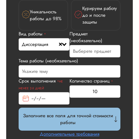
Курируем работу
Уникальность
до и после
работы до 98%
защиты
Вид работы
Предмет
Илья П.
*
(необязательно)
Диссертация
Тема работы (необязательно)
Вид работы:
Диссертация
Дата:
2026-05-21
Срок выполнения
Количество страниц
*НЕ
*
У нас с другом бы
МЕНЕЕ 2-Х ДНЕЙ
заказ на диссерта
Нас полностью
устроила стоимость
услуги, наличие
Заполните все поля для точной стоимости
официального
работы
договора. Само со
по структуре хоро
Дополнительные требования
что не было правок