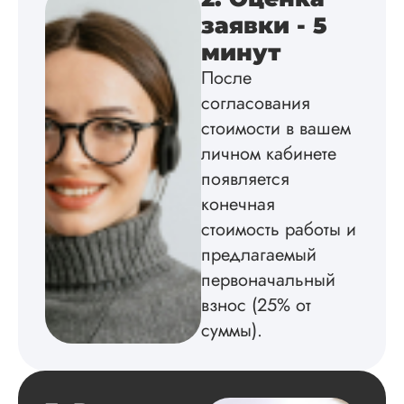
работы здесь.
заявки - 5
минут
После
Вика
согласования
стоимости в вашем
личном кабинете
Вид работы:
появляется
Диссертация
конечная
Дата:
2025-02-19
стоимость работы и
Диссертацию напи
предлагаемый
на совесть: тут и че
структура, и грамо
первоначальный
оформление. Авто
взнос (25% от
самостоятельно
подобрал литерату
суммы).
обосновал
методологию
исследования,
грамотно выполнил