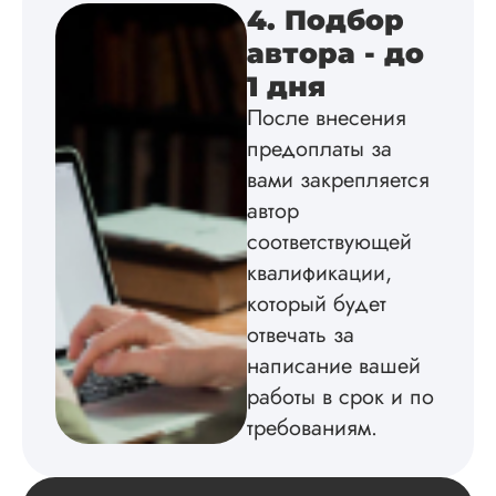
4. Подбор
соответствии с гост
Взаимодействие с
автора - до
клиентами адекват
1 дня
подробно
проконсультирова
После внесения
по всем вопросам.
предоплаты за
Благодарен.
вами закрепляется
автор
Инна
соответствующей
квалификации,
который будет
отвечать за
Вид работы:
Диссертация
написание вашей
Дата:
2024-04-29
работы в срок и по
требованиям.
Магистерскую
диссертацию по
философии написа
на твердую 5.