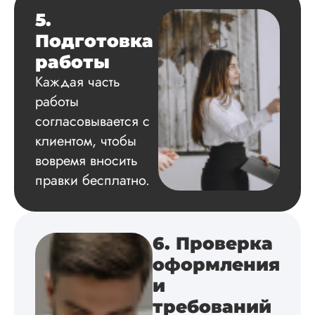
Грамотно оформил
5.
структуру, список
Подготовка
литературы,
приложения,
работы
поставили ссылки 
Каждая часть
все использованн
литературные
работы
источники.
согласовывается с
Уникальность хоро
читается исследов
клиентом, чтобы
на одном дыхании
вовремя вносить
правки бесплатно.
Евгений
Иванович
6. Проверка
оформления
Вид работы:
и
Диссертация
требований
Дата:
2024-03-25