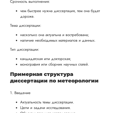
обеспечить
Срочность выполнения:
процесс
все
вам
возврата
аспекты
чем быстрее нужна диссертация, тем она будет
уверенность
дороже.
имые
способом,
написания
в своей
удобным
работы.
Тема диссертации:
работе и
для вас,
помочь
насколько она актуальна и востребована;
в
вам
наличие необходимых материалов и данных.
ния
разумные
успешно
нциальности
сроки
Тип диссертации:
пройти
после
процесс
кандидатская или докторская;
утверждения
монография или сборник научных статей.
защиты
запроса
научной
Примерная структура
на
работы.
диссертации по метеорологии
возврат.
1. Введение
Актуальность темы диссертации.
Цели и задачи исследования.