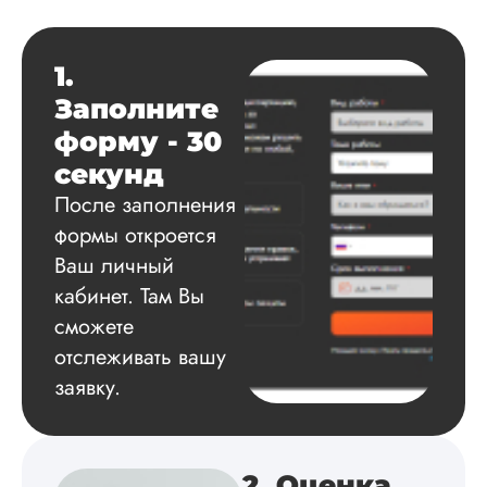
Читать полный отзы
1.
Данила
Заполните
форму - 30
Вид работы:
секунд
Диссертация
После заполнения
Дата:
2025-03-15
формы откроется
Автору огромное
Ваш личный
спасибо за помощь
кабинет. Там Вы
сам подобрал
сможете
литературу, написа
оформил и провел
отслеживать вашу
подробное описан
заявку.
экспериментов,
которые сам же и
провел. Спасибо з
содействие, буду и
дальше заказывать
2. Оценка