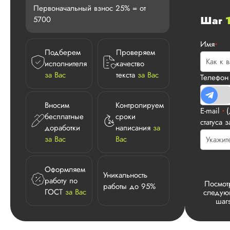
Первоначальный взнос 25% = от
Шаг
5700
Имя
*
Подберем
Проверяем
исполнителя
качество
за Вас
текста
за Вас
Телефо
Вносим
Контролируем
E-mail
*
бесплатные
сроки
статуса з
доработки
написания
за
за Вас
Вас
Оформляем
Уникальность
работу по
Посмот
работы до 95%
ГОСТ
за Вас
следу
шаг