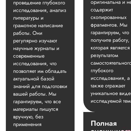
оригинальна и н
проведение глубокого
содержит
исследования, анализ
скопированных
литературы и
фрагментов. Мы
грамотное написание
гарантируем, что
работы. Они
получите работу,
регулярно изучают
которая является
научные журналы и
результатом
современные
самостоятельног
исследования, что
глубокого
позволяет им обладать
исследования, а
актуальной базой
также отражает
знаний для подготовки
уникальное вид
вашей работы. Мы
исследуемой тем
гарантируем, что все
материалы пишутся
вручную, без
Полная
применения