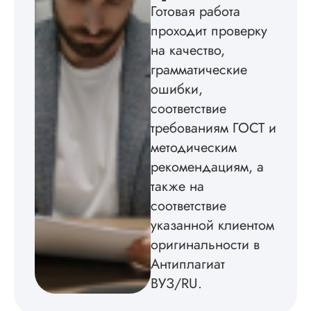
Готовая работа
Кандидатская по
проходит проверку
истории была напи
в соответствии с
на качество,
методичкой. Автор
грамматические
создал структуру п
теме исследования
ошибки,
без воды, грамотн
соответствие
оформил, правда,
требованиям ГОСТ и
некоторые
изображения
методическим
пришлось вставлят
рекомендациям, а
мне. Услугой
бесплатного
также на
редактирования тек
соответствие
не воспользовался.
указанной клиентом
Читать полный отзы
оригинальности в
Антиплагиат
ВУЗ/RU.