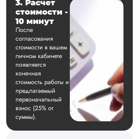
3. Расчет
расчеты и подвел и
по результатам
стоимости -
исследования.
10 минут
Благодарна.
После
согласования
стоимости в вашем
Вадим
личном кабинете
появляется
конечная
Вид работы:
Диссертация
стоимость работы и
Дата:
2024-11-20
предлагаемый
первоначальный
Удобная форма
оплаты, есть
взнос (25% от
официальный дого
суммы).
работу выполнили 
оговоренные срок
сдачи, исследован
оформили в