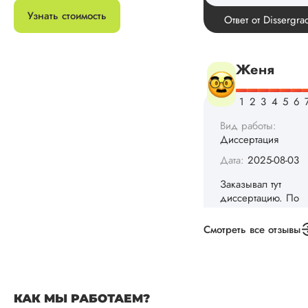
Узнать стоимость
Вид работы:
Диссертация
Дата:
2025-08-03
Заказывал тут
диссертацию. По
срокам и стоимости
конечно, для меня
внушительно, но
выхода не оставало
не успел бы выпол
самостоятельно.
Понравилось то, чт
менеджер постоян
Смотреть все отзывы
держал меня в ку
о статусе заказа.
Структура
исследования
выполнена в...
КАК МЫ РАБОТАЕМ?