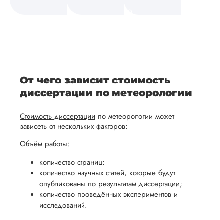
а также
и
средств.
своевременно
ам
отражает
содержит
После
уточним
ваше
все
ьная
заполнения
все
уникальное
необходимые
ция,
бланка
детали и
аний.
видение
правки.
рекламации
график
исследуемой
Мы также
ваться
и
выполнения
темы.
готовы
От чего зависит стоимость
ельно
проведения
работы. В
предоставить
диссертации по метеорологии
проверки
начале
помощь
работы,
сотрудничества
Стоимость диссертации
по метеорологии может
в
ния
установленная
мы
зависеть от нескольких факторов:
подготовке
ого
сумма
обсудим
презентации
Объём работы:
будет
и
и речи
количество страниц;
возвращена
договоримся
перед
количество научных статей, которые будут
ться
заказчику.
о сроках
защитой.
опубликованы по результатам диссертации;
Мы
выполнения,
Наша
количество проведённых экспериментов и
стремимся
чтобы
исследований.
цель -
осуществлять
учесть