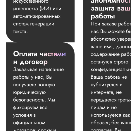
анонимност
искусственного
защита ваш
интеллекта (ИИ) или
работы
автоматизированных
систем генерации
При заказе работ
текста.
нас Вы можете б
абсолютно увере
ваше имя, данны
Оплата частями
содержание раб
и договор
останутся строго
Заказывая написание
конфиденциальн
работы у нас, Вы
Ваша работа не
получаете полную
публикуется в
юридическую
интернете, не
безопасность. Мы
передается треть
фиксируем все
лицам и не
условия в
используется как
официальном
образец без ваш
договоре: сроки и
согласия. Вы