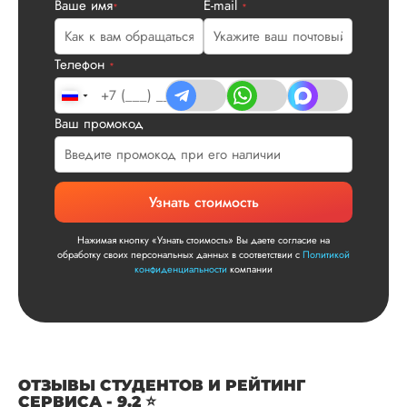
Ваше имя
E-mail
*
*
все в порядке в эт
плане. Научруки н
не задалбывали,
Телефон
посмотрели, что вс
*
и сказал...
Читать полный отзы
Ваш промокод
Читаем ваши слова 
Ответ от Dissergra
улыбкой! Спасибо.
Узнать стоимость
Сергей
Нажимая кнопку «Узнать стоимость» Вы даете согласие на
обработку своих персональных данных в соответствии с
Политикой
конфиденциальности
компании
Вид работы:
Диссертация
Дата:
2025-11-15
Диссертация по
ОТЗЫВЫ СТУДЕНТОВ И РЕЙТИНГ
СЕРВИСА - 9.2 ⭐
математике была