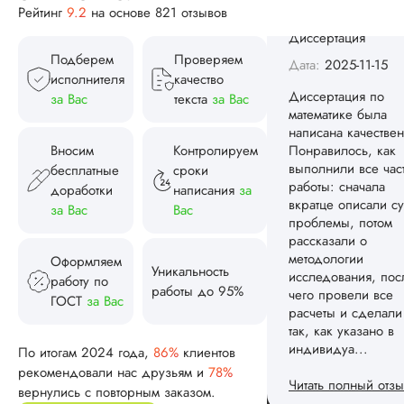
Рейтинг
9.2
на основе 821 отзывов
написана качествен
Понравилось, как
выполнили все час
Подберем
Проверяем
работы: сначала
исполнителя
качество
вкратце описали су
за Вас
текста
за Вас
проблемы, потом
рассказали о
методологии
Вносим
Контролируем
исследования, пос
бесплатные
сроки
чего провели все
доработки
написания
за
расчеты и сделали
за Вас
Вас
так, как указано в
индивидуа...
Оформляем
Читать полный отзы
Уникальность
работу по
работы до 95%
ГОСТ
за Вас
Спасибо! Передад
Ответ от Dissergra
ваши слова команд
По итогам 2024 года,
86%
клиентов
рекомендовали нас друзьям и
78%
Женя
вернулись с повторным заказом.