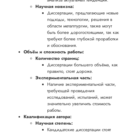
обеспечить
анализа актуальных тенденций.
процесс
все
Научная новизна:
вам
возврата
аспекты
Диссертации, предлагающие новые
уверенность
имые
способом,
написания
подходы, технологии, решения в
в своей
области металлургии, также могут
удобным
работы.
работе и
быть более дорогостоящими, так как
для вас,
помочь
требуют более глубокой проработки
в
вам
и обоснования.
ния
разумные
Объём и сложность работы:
успешно
нциальности
сроки
Количество страниц:
пройти
Диссертации большего объёма, как
после
процесс
правило, стоят дороже.
утверждения
защиты
Экспериментальная часть:
запроса
научной
Наличие экспериментальной части,
на
требующей проведения
работы.
возврат.
исследований, испытаний, может
значительно увеличить стоимость
работы.
Квалификация автора:
Научная степень:
Кандидатские диссертации стоят