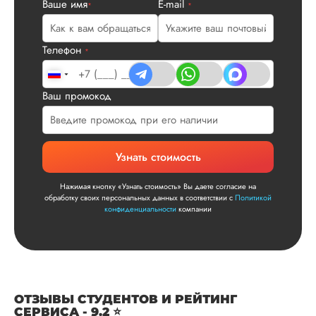
Ваше имя
E-mail
*
*
Читаем ваши слова 
Ответ от Dissergra
улыбкой! Спасибо.
Телефон
*
Сергей
Ваш промокод
Вид работы:
Диссертация
Узнать стоимость
Дата:
2025-11-15
Нажимая кнопку «Узнать стоимость» Вы даете согласие на
Диссертация по
обработку своих персональных данных в соответствии с
Политикой
математике была
конфиденциальности
компании
написана качествен
Понравилось, как
выполнили все час
работы: сначала
вкратце описали су
проблемы, потом
ОТЗЫВЫ СТУДЕНТОВ И РЕЙТИНГ
рассказали о
СЕРВИСА - 9.2 ⭐