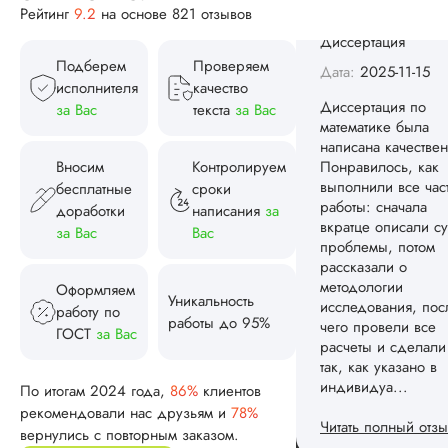
методологии
Рейтинг
9.2
на основе 821 отзывов
исследования, пос
чего провели все
расчеты и сделали
Подберем
Проверяем
так, как указано в
исполнителя
качество
индивидуа...
за Вас
текста
за Вас
Читать полный отзы
Вносим
Контролируем
Спасибо! Передад
бесплатные
сроки
Ответ от Dissergra
ваши слова команд
доработки
написания
за
за Вас
Вас
Женя
Оформляем
Уникальность
работу по
работы до 95%
ГОСТ
за Вас
Вид работы:
Диссертация
По итогам 2024 года,
86%
клиентов
Дата:
2025-08-03
рекомендовали нас друзьям и
78%
Заказывал тут
вернулись с повторным заказом.