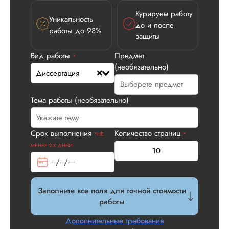
Курируем работу
Уникальность
Вид работы:
до и после
работы до 98%
Диссертация
защиты
Дата:
2026-05-21
Вид работы
Предмет
*
У нас с другом бы
(необязательно)
Диссертация
заказ на диссерта
Нас полностью
устроила стоимость
Тема работы (необязательно)
услуги, наличие
официального
договора. Само со
Срок выполнения
Количество страниц
*НЕ
*
по структуре хоро
МЕНЕЕ 2-Х ДНЕЙ
что не было правок
все в порядке в эт
плане. Научруки н
не задалбывали,
посмотрели, что вс
Заполните все поля для точной стоимости
и сказал...
работы
Читать полный отзы
Дополнительные требования