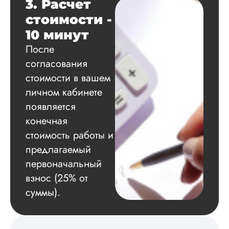
Вадим
3. Расчет
стоимости -
10 минут
Вид работы:
После
Диссертация
согласования
Дата:
2024-11-20
стоимости в вашем
Удобная форма
личном кабинете
оплаты, есть
появляется
официальный дого
работу выполнили 
конечная
оговоренные срок
стоимость работы и
сдачи, исследован
оформили в
предлагаемый
соответствии с гост
первоначальный
Взаимодействие с
взнос (25% от
клиентами адекват
подробно
суммы).
проконсультирова
по всем вопросам.
Благодарен.