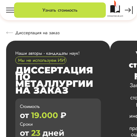
Узнать стоимость
Диссертация на заказ
Наши авторы - кандидаты наук!
Мы не используем ИИ
с
ДИССЕРТАЦИЯ
ПО
МЕТАЛЛУРГИИ
За
НА ЗАКАЗ
ст
Стоимость
от
19.000
₽
ин
Сроки
пр
от
23
дней
оц