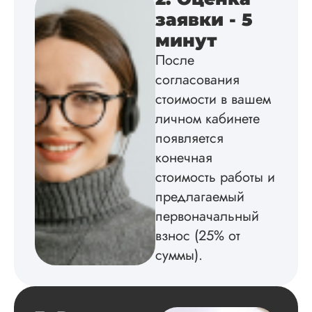
Вид работы:
заявки - 5
Диссертация
минут
Дата:
2025-02-19
После
Диссертацию напи
согласования
на совесть: тут и че
стоимости в вашем
структура, и грамо
оформление. Авто
личном кабинете
самостоятельно
появляется
подобрал литерату
конечная
обосновал
методологию
стоимость работы и
исследования,
предлагаемый
грамотно выполнил
расчеты и подвел и
первоначальный
по результатам
взнос (25% от
исследования.
суммы).
Благодарна.