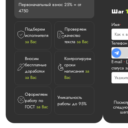
Первоначальный взнос 25% = от
Шаг
4750
Имя
*
Подберем
Проверяем
исполнителя
качество
за Вас
текста
за Вас
Телефо
Вносим
Контролируем
E-mail
*
бесплатные
сроки
статуса з
доработки
написания
за
за Вас
Вас
Оформляем
Уникальность
работу по
Посмот
работы до 95%
ГОСТ
за Вас
следу
шаг