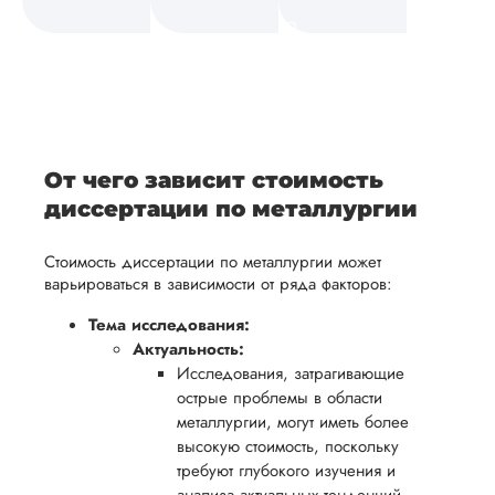
а также
и
средств.
своевременно
ам
отражает
содержит
После
уточним
ваше
все
ьная
заполнения
все
уникальное
необходимые
ция,
бланка
детали и
аний.
видение
правки.
рекламации
график
исследуемой
Мы также
ваться
и
выполнения
темы.
готовы
От чего зависит стоимость
ельно
проведения
работы. В
предоставить
диссертации по металлургии
проверки
начале
помощь
работы,
сотрудничества
Стоимость диссертации по металлургии может
в
ния
установленная
мы
варьироваться в зависимости от ряда факторов:
подготовке
ого
сумма
обсудим
презентации
Тема исследования:
будет
и
Актуальность:
и речи
возвращена
договоримся
Исследования, затрагивающие
перед
ться
заказчику.
о сроках
острые проблемы в области
защитой.
металлургии, могут иметь более
Мы
выполнения,
Наша
высокую стоимость, поскольку
стремимся
чтобы
цель -
требуют глубокого изучения и
осуществлять
учесть