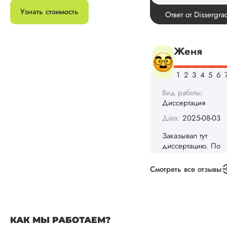
диссертацию. По
срокам и стоимости
Узнать стоимость
конечно, для меня
внушительно, но
выхода не оставало
не успел бы выпол
самостоятельно.
Понравилось то, чт
менеджер постоян
держал меня в ку
о статусе заказа.
Структура
исследования
выполнена в...
Читать полный отзы
Смотреть все отзывы
Данила
КАК МЫ РАБОТАЕМ?
Вид работы: