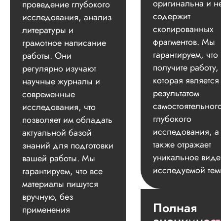
оригинальна и н
проведение глубокого
содержит
исследования, анализ
скопированных
литературы и
фрагментов. Мы
грамотное написание
гарантируем, что
работы. Они
получите работу,
регулярно изучают
которая является
научные журналы и
результатом
современные
самостоятельног
исследования, что
глубокого
позволяет им обладать
исследования, а
актуальной базой
также отражает
знаний для подготовки
уникальное вид
вашей работы. Мы
исследуемой тем
гарантируем, что все
материалы пишутся
вручную, без
Полная
применения