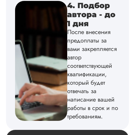
4. Подбор
автора - до
Инна
1 дня
После внесения
предоплаты за
Вид работы:
вами закрепляется
Диссертация
автор
Дата:
2024-04-29
соответствующей
Магистерскую
квалификации,
диссертацию по
философии написа
который будет
на твердую 5.
отвечать за
Грамотно оформил
написание вашей
структуру, список
литературы,
работы в срок и по
приложения,
требованиям.
поставили ссылки 
все использованн
литературные