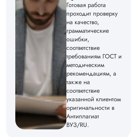
оформил, правда,
Готовая работа
некоторые
проходит проверку
изображения
пришлось вставлят
на качество,
мне. Услугой
грамматические
бесплатного
ошибки,
редактирования тек
не воспользовался.
соответствие
требованиям ГОСТ и
Читать полный отзы
методическим
рекомендациям, а
также на
соответствие
указанной клиентом
оригинальности в
Антиплагиат
ВУЗ/RU.