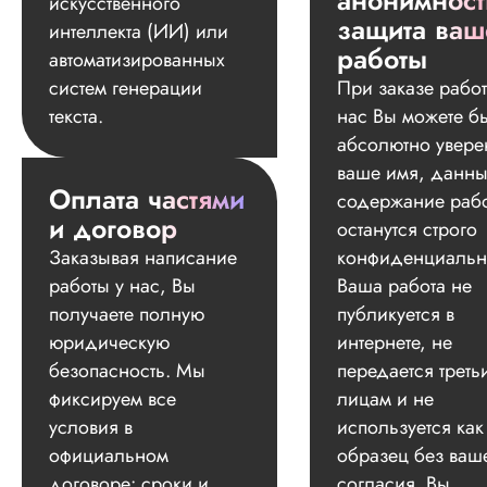
анонимност
искусственного
защита ваш
интеллекта (ИИ) или
работы
автоматизированных
систем генерации
При заказе работ
текста.
нас Вы можете б
абсолютно увере
ваше имя, данны
Оплата частями
содержание раб
и договор
останутся строго
Заказывая написание
конфиденциальн
работы у нас, Вы
Ваша работа не
получаете полную
публикуется в
юридическую
интернете, не
безопасность. Мы
передается треть
фиксируем все
лицам и не
условия в
используется как
официальном
образец без ваш
договоре: сроки и
согласия. Вы