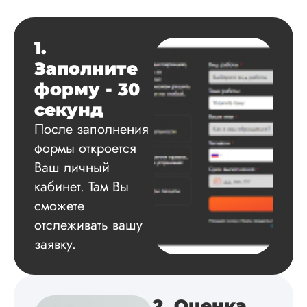
Диссертация
Дата:
2025-03-15
1.
Автору огромное
Заполните
спасибо за помощь
сам подобрал
форму - 30
литературу, написа
секунд
оформил и провел
подробное описан
После заполнения
экспериментов,
формы откроется
которые сам же и
Ваш личный
провел. Спасибо з
содействие, буду и
кабинет. Там Вы
дальше заказывать
сможете
работы здесь.
отслеживать вашу
заявку.
Вика
2. Оценка