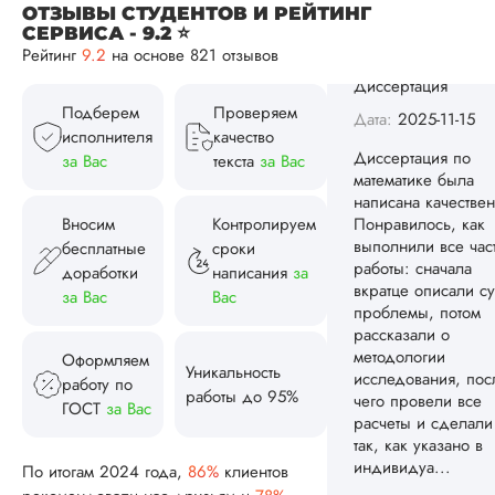
чего провели все
ОТЗЫВЫ СТУДЕНТОВ И РЕЙТИНГ
расчеты и сделали
СЕРВИСА - 9.2 ⭐
Рейтинг
9.2
на основе 821 отзывов
так, как указано в
индивидуа...
Подберем
Проверяем
Читать полный отзы
исполнителя
качество
за Вас
текста
за Вас
Спасибо! Передад
Ответ от Dissergra
ваши слова команд
Вносим
Контролируем
бесплатные
сроки
Женя
доработки
написания
за
за Вас
Вас
Вид работы:
Оформляем
Диссертация
Уникальность
работу по
работы до 95%
Дата:
2025-08-03
ГОСТ
за Вас
Заказывал тут
диссертацию. По
По итогам 2024 года,
86%
клиентов
срокам и стоимости