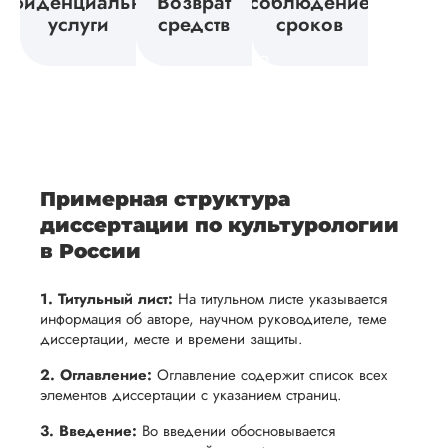
нфиденциальность
Возврат
соблюдение
ы
право на
сроки.
вует
исследования,
направлении
услуги
средств
сроков
возврат
Мы
а также
и
средств.
своевременно
ам
отражает
содержит
После
уточним
ваше
все
ьная
заполнения
все
уникальное
необходимые
ция,
бланка
детали и
аний.
видение
правки.
рекламации
график
исследуемой
Мы также
ваться
и
выполнения
темы.
готовы
Примерная структура
ельно
проведения
работы. В
предоставить
диссертации по культурологии
проверки
начале
помощь
в России
работы,
сотрудничества
в
ния
установленная
мы
1. Титульный лист:
На титульном листе указывается
подготовке
ого
сумма
обсудим
информация об авторе, научном руководителе, теме
презентации
диссертации, месте и времени защиты.
будет
и
и речи
возвращена
договоримся
2. Оглавление:
Оглавление содержит список всех
перед
ться
заказчику.
о сроках
элементов диссертации с указанием страниц.
защитой.
Мы
выполнения,
Наша
3. Введение:
Во введении обосновывается