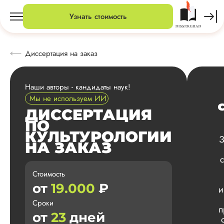
Узнать стоимость
Диссертация на заказ
Наши авторы - кандидаты наук!
Мы не используем ИИ
ДИССЕРТАЦИЯ
ПО
КУЛЬТУРОЛОГИИ
З
НА ЗАКАЗ
Стоимость
от
19.000
₽
и
Сроки
п
от
23
дней