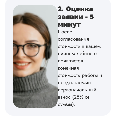
Диссертация
2. Оценка
Дата:
2025-02-19
заявки - 5
Диссертацию напи
минут
на совесть: тут и че
структура, и грамо
После
оформление. Авто
согласования
самостоятельно
стоимости в вашем
подобрал литерату
обосновал
личном кабинете
методологию
появляется
исследования,
грамотно выполнил
конечная
расчеты и подвел и
стоимость работы и
по результатам
предлагаемый
исследования.
Благодарна.
первоначальный
взнос (25% от
суммы).
Вадим