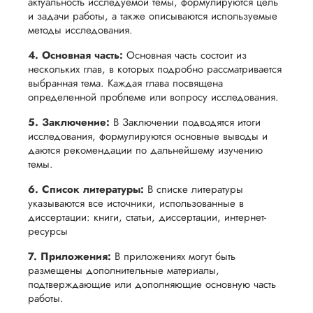
стремимся
чтобы
актуальность исследуемой темы, формулируются цель
цель -
и задачи работы, а также описываются используемые
осуществлять
учесть
обеспечить
методы исследования.
процесс
все
вам
возврата
аспекты
4. Основная часть:
Основная часть состоит из
уверенность
нескольких глав, в которых подробно рассматривается
имые
способом,
написания
в своей
выбранная тема. Каждая глава посвящена
удобным
работы.
работе и
определенной проблеме или вопросу исследования.
для вас,
помочь
5. Заключение:
В Заключении подводятся итоги
в
вам
исследования, формулируются основные выводы и
ния
разумные
даются рекомендации по дальнейшему изучению
успешно
нциальности
сроки
темы.
пройти
после
процесс
6. Список литературы:
В списке литературы
утверждения
указываются все источники, использованные в
защиты
запроса
диссертации: книги, статьи, диссертации, интернет-
научной
ресурсы
на
работы.
возврат.
7. Приложения:
В приложениях могут быть
размещены дополнительные материалы,
подтверждающие или дополняющие основную часть
работы.