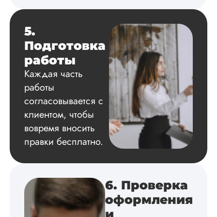
читается исследов
на одном дыхании
5.
Подготовка
Евгений
работы
Иванович
Каждая часть
работы
Вид работы:
согласовывается с
Диссертация
клиентом, чтобы
Дата:
2024-03-25
вовремя вносить
Кандидатская по
правки бесплатно.
истории была напи
в соответствии с
методичкой. Автор
создал структуру п
6. Проверка
теме исследования
без воды, грамотн
оформления
оформил, правда,
и
некоторые