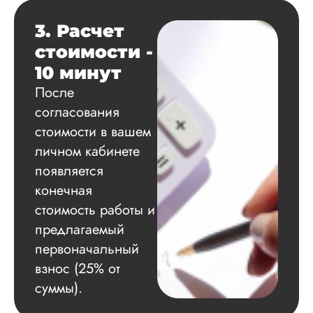
3. Расчет
Вид работы:
стоимости -
Диссертация
10 минут
Дата:
2024-11-20
После
Удобная форма
согласования
оплаты, есть
официальный дого
стоимости в вашем
работу выполнили 
личном кабинете
оговоренные срок
сдачи, исследован
появляется
оформили в
конечная
соответствии с гост
стоимость работы и
Взаимодействие с
клиентами адекват
предлагаемый
подробно
первоначальный
проконсультирова
по всем вопросам.
взнос (25% от
Благодарен.
суммы).