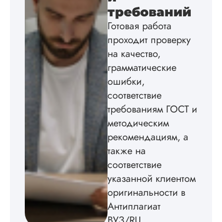
изображения
требований
пришлось вставлят
Готовая работа
мне. Услугой
бесплатного
проходит проверку
редактирования тек
на качество,
не воспользовался.
грамматические
Читать полный отзы
ошибки,
соответствие
требованиям ГОСТ и
методическим
рекомендациям, а
также на
соответствие
указанной клиентом
оригинальности в
Антиплагиат
ВУЗ/RU.