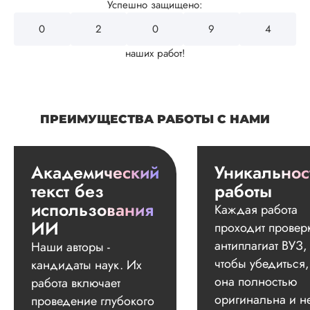
Успешно защищено:
0
2
4
3
2
наших работ!
ПРЕИМУЩЕСТВА РАБОТЫ С НАМИ
Академический
Уникальнос
текст без
работы
использования
Каждая работа
ИИ
проходит провер
антиплагиат ВУЗ,
Наши авторы -
чтобы убедиться,
кандидаты наук. Их
она полностью
работа включает
оригинальна и н
проведение глубокого