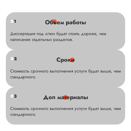
0
1
Объем работы
Диссертация под ключ будет стоить дороже, чем
написание отдельных разделов.
0
2
Сроки
Стоимость срочного выполнения услуги будет выше, чем
стандартного.
0
3
Доп материалы
Стоимость срочного выполнения услуги будет выше, чем
стандартного.