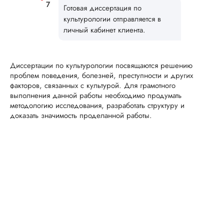
улыбкой! Спасибо.
Готовая диссертация по
культурологии отправляется в
личный кабинет клиента.
Сергей
Диссертации по культурологии посвящаются решению
проблем поведения, болезней, преступности и других
Вид работы:
факторов, связанных с культурой. Для грамотного
Диссертация
выполнения данной работы необходимо продумать
Дата:
2025-11-15
методологию исследования, разработать структуру и
доказать значимость проделанной работы.
Диссертация по
математике была
написана качествен
Понравилось, как
выполнили все час
работы: сначала
вкратце описали су
проблемы, потом
рассказали о
методологии
исследования, пос