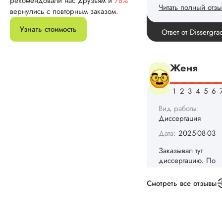
рекомендовали нас друзьям и
78%
конечно, для меня
вернулись с повторным заказом.
внушительно, но
выхода не оставало
Узнать стоимость
не успел бы выпол
самостоятельно.
Понравилось то, чт
менеджер постоян
держал меня в ку
о статусе заказа.
Структура
исследования
выполнена в...
Читать полный отзы
Данила
Смотреть все отзывы
Вид работы:
Диссертация