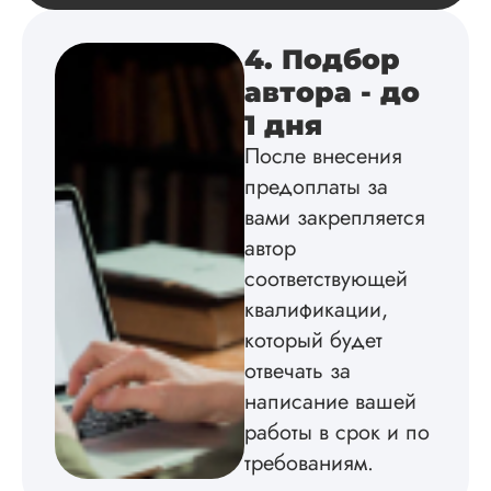
Инна
4. Подбор
автора - до
1 дня
Вид работы:
Диссертация
После внесения
Дата:
2024-04-29
предоплаты за
вами закрепляется
Магистерскую
диссертацию по
автор
философии написа
соответствующей
на твердую 5.
квалификации,
Грамотно оформил
структуру, список
который будет
литературы,
отвечать за
приложения,
поставили ссылки 
написание вашей
все использованн
работы в срок и по
литературные
требованиям.
источники.
Уникальность хоро