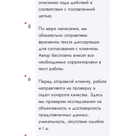
описанию хода действий в
Вид работы:
соответствии с поставленной
Диссертация
целью.
Дата:
2026-05-21
По мере написания, мы
У нас с другом бы
обязательно отправляем
заказ на диссерта
Нас полностью
фрагменты текста диссертации
устроила стоимость
для согласования с клиентом.
услуги, наличие
Автор бесплатно внесет все
официального
необходимые корректировки в
договора. Само со
текст работы.
по структуре хоро
что не было правок
Перед отправкой клиенту, работа
все в порядке в эт
направляется на проверку в
плане. Научруки н
отдел контроля качества. Здесь
не задалбывали,
мы проверим исследования на
посмотрели, что вс
объективность и достоверность
и сказал...
представленных данных,
Читать полный отзы
уникальность, отсутствие ошибок
и т д.
Читаем ваши слова 
Ответ от Dissergra