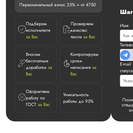
Первоначальный взнос 25% = от 4750
Ша
Подберем
Проверяем
Имя
*
исполнителя
качество
за Вас
текста
за Вас
Телеф
Вносим
Контролируем
бесплатные
сроки
E-mail
доработки
за
написания
за
статус
Вас
Вас
Оформляем
Уникальность
работу по
Посм
работы до 95%
ГОСТ
за Вас
след
ш