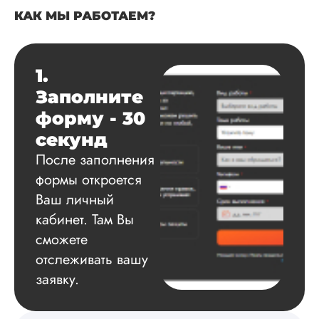
Дата:
2025-03-15
КАК МЫ РАБОТАЕМ?
Автору огромное
спасибо за помощь
сам подобрал
1.
литературу, написа
Заполните
оформил и провел
подробное описан
форму - 30
экспериментов,
секунд
которые сам же и
провел. Спасибо з
После заполнения
содействие, буду и
формы откроется
дальше заказывать
работы здесь.
Ваш личный
кабинет. Там Вы
сможете
Вика
отслеживать вашу
заявку.
Вид работы: